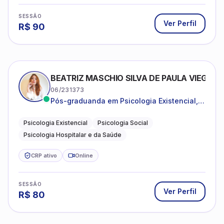
SESSÃO
Ver Perfil
R$
90
BEATRIZ MASCHIO SILVA DE PAULA VIEGAS
06/231373
Pós-graduanda em Psicologia Existencial,
Psicologia Social e Psicologia Hospitalar e
da Saúde.
Psicologia Existencial
Psicologia Social
Psicologia Hospitalar e da Saúde
CRP ativo
Online
SESSÃO
Ver Perfil
R$
80