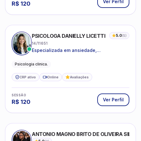
Ver Perfil
R$
120
PSICOLOGA DANIELLY LICETTI
5.0
(
5
)
14/11651
Especializada em ansiedade,
autoconhecimento, depressão.
Psicologia clinica.
CRP ativo
Online
Avaliações
SESSÃO
Ver Perfil
R$
120
ANTONIO MAGNO BRITO DE OLIVEIRA SILVA