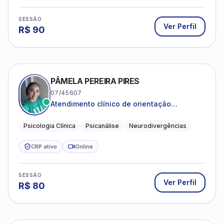
SESSÃO
Ver Perfil
R$
90
PÂMELA PEREIRA PIRES
07/45607
Atendimento clínico de orientação
psicanalítica para adolescentes, adultos e
crianças neurotípicas
Psicologia Clínica
Psicanálise
Neurodivergências
CRP ativo
Online
SESSÃO
Ver Perfil
R$
80