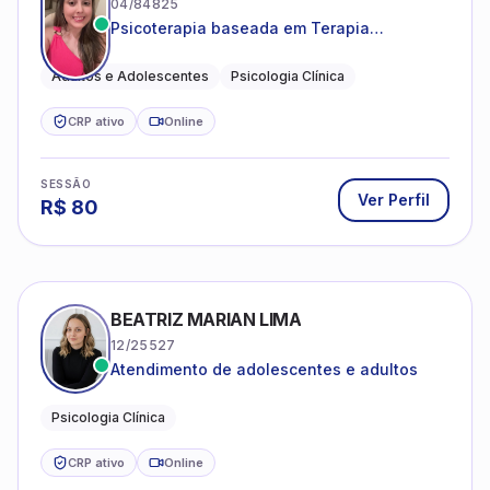
04/84825
Psicoterapia baseada em Terapia
Cognitivo-Comportamental
Adultos e Adolescentes
Psicologia Clínica
CRP ativo
Online
SESSÃO
Ver Perfil
R$
80
BEATRIZ MARIAN LIMA
12/25527
Atendimento de adolescentes e adultos
Psicologia Clínica
CRP ativo
Online