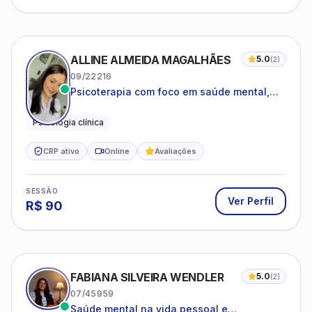
ALLINE ALMEIDA MAGALHÃES
5.0
(
2
)
09/22216
Psicoterapia com foco em saúde mental,
relações interpessoais e autoestima para
adolescentes e adultos.
Psicologia clínica
CRP ativo
Online
Avaliações
SESSÃO
Ver Perfil
R$
90
FABIANA SILVEIRA WENDLER
5.0
(
2
)
07/45959
Saúde mental na vida pessoal e