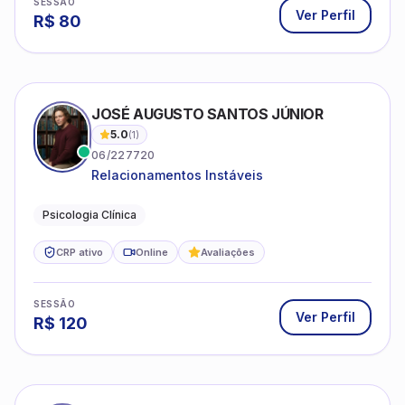
SESSÃO
Ver Perfil
R$
80
JOSÉ AUGUSTO SANTOS JÚNIOR
5.0
(
1
)
06/227720
Relacionamentos Instáveis
Psicologia Clínica
CRP ativo
Online
Avaliações
SESSÃO
Ver Perfil
R$
120