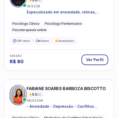
5.0
(
3
)
19/5258
Especializado em ansiedade, rotinas,
dificuldades emocionais, conflitos
familiares e questões comportamentais.
Psicólogo Clinico
Psicólogo Penitenciário
Psicoterapeuta online
CRP ativo
Online
Avaliações
SESSÃO
Ver Perfil
R$
80
FABIANE SOARES BARBOZA BISCOTTO
5.0
(
3
)
08/42549
- Ansiedade - Depressão - Conflitos
conjugais - Conflitos familiares e
relacionamentos - Autoestima -
Psicóloga Clínica
Mediadora de Conflitos Extrajudiciais.