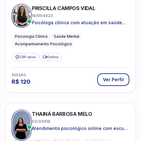
PRISCILLA CAMPOS VIDAL
19/004423
Psicóloga clínica com atuação em saúde
mental e acompanhamento psicológico.
Psicologia Clínica
Saúde Mental
Acompanhamento Psicológico
CRP ativo
Online
SESSÃO
Ver Perfil
R$
120
THAINÁ BARBOSA MELO
03/33916
Atendimento psicológico online com escuta
acolhedora e foco no seu bem-estar
emocional