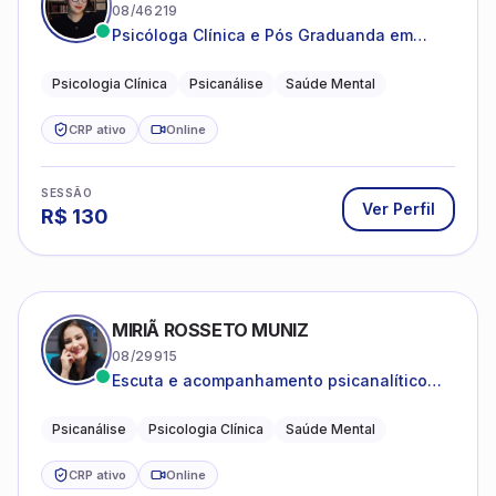
08/46219
Psicóloga Clínica e Pós Graduanda em
Psicanálise Clínica e Teoria pela FAAP.
Psicologia Clínica
Psicanálise
Saúde Mental
CRP ativo
Online
SESSÃO
Ver Perfil
R$
130
MIRIÃ ROSSETO MUNIZ
08/29915
Escuta e acompanhamento psicanalítico
para adultos e adolescentes.
Psicanálise
Psicologia Clínica
Saúde Mental
CRP ativo
Online