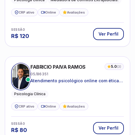
Desenvolvimento emocional
CRP ativo
Online
Avaliações
SESSÃO
Ver Perfil
R$
120
FABRICIO PAIVA RAMOS
5.0
(
3
)
05/86351
Atendimento psicológico online com ética,
sigilo e acolhimento.
Psicologia Clínica
CRP ativo
Online
Avaliações
SESSÃO
Ver Perfil
R$
80