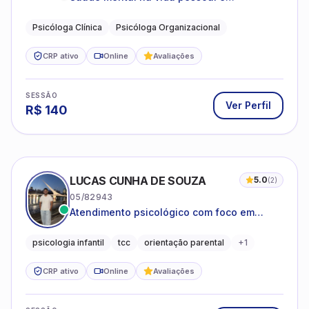
profissional.
Psicóloga Clínica
Psicóloga Organizacional
CRP ativo
Online
Avaliações
SESSÃO
Ver Perfil
R$
140
LUCAS CUNHA DE SOUZA
5.0
(
2
)
05/82943
Atendimento psicológico com foco em
Terapia Cognitivo-Comportamental (TCC),
promovendo equilíbrio emocional e
psicologia infantil
tcc
orientação parental
+
1
qualidade de vida.
CRP ativo
Online
Avaliações