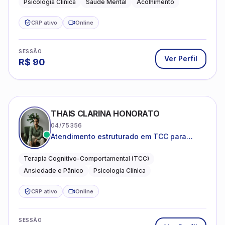
Psicologia Clínica
Saúde Mental
Acolhimento
CRP ativo
Online
SESSÃO
Ver Perfil
R$
90
THAIS CLARINA HONORATO
04/75356
Atendimento estruturado em TCC para
ansiedade, pânico e autocobrança
excessiva
Terapia Cognitivo-Comportamental (TCC)
Ansiedade e Pânico
Psicologia Clínica
CRP ativo
Online
SESSÃO