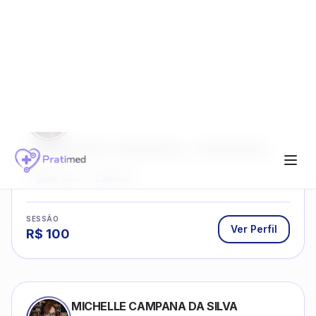
Ver Perfil
R$
130
MATHEUS DE OLIVEIRA SALLES
04/83673
Te ajudo a organizar seus pensamentos,
regular suas emoções e viver com mais
clareza e sentido, com uma terapia
Terapia Cognitivo-Comportamental
Neuropsicologia
estruturada e baseada em ciência.
CRP ativo
Online
SESSÃO
Ver Perfil
R$
100
MICHELLE CAMPANA DA SILVA