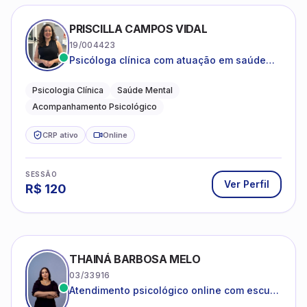
PRISCILLA CAMPOS VIDAL
19/004423
Psicóloga clínica com atuação em saúde
mental e acompanhamento psicológico.
Psicologia Clínica
Saúde Mental
Acompanhamento Psicológico
CRP ativo
Online
SESSÃO
Ver Perfil
R$
120
THAINÁ BARBOSA MELO
03/33916
Atendimento psicológico online com escuta
acolhedora e foco no seu bem-estar