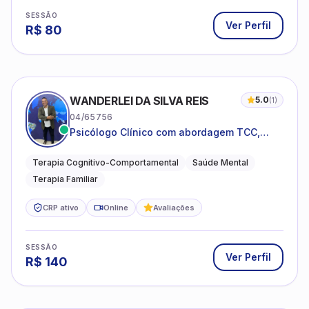
SESSÃO
Ver Perfil
R$
80
WANDERLEI DA SILVA REIS
5.0
(
1
)
04/65756
Psicólogo Clínico com abordagem TCC,
especializado em saúde mental e terapia
sistêmica
Terapia Cognitivo-Comportamental
Saúde Mental
Terapia Familiar
CRP ativo
Online
Avaliações
SESSÃO
Ver Perfil
R$
140