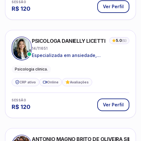
SESSÃO
Ver Perfil
R$
120
PSICOLOGA DANIELLY LICETTI
5.0
(
5
)
14/11651
Especializada em ansiedade,
autoconhecimento, depressão.
Psicologia clinica.
CRP ativo
Online
Avaliações
SESSÃO
Ver Perfil
R$
120
ANTONIO MAGNO BRITO DE OLIVEIRA SILVA