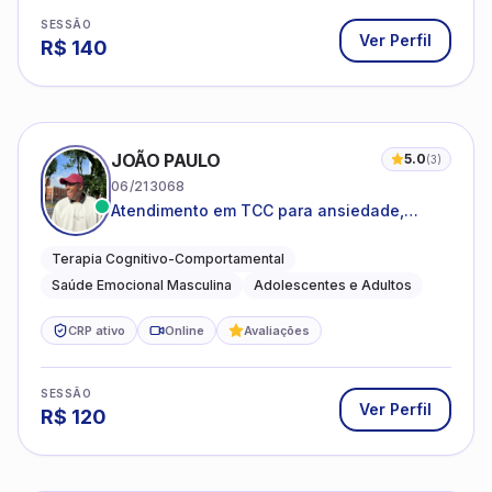
SESSÃO
Ver Perfil
R$
140
JOÃO PAULO
5.0
(
3
)
06/213068
Atendimento em TCC para ansiedade,
estresse e desenvolvimento de autonomia
emocional
Terapia Cognitivo-Comportamental
Saúde Emocional Masculina
Adolescentes e Adultos
CRP ativo
Online
Avaliações
SESSÃO
Ver Perfil
R$
120