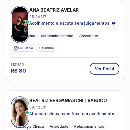
ANA BEATRIZ AVELAR
05/84717
Acolhimento e escuta sem julgamentos! ❤️
Acolhimento
autoconhecimento
Ansiedade
CRP ativo
Online
SESSÃO
Ver Perfil
R$
80
BEATRIZ BERGAMASCHI TRABUCO
08/42531
Atuação clínica com foco em acolhimento,
autoestima, ansiedade e transições de vida
Psicologia Clínica
Ansiedade
Relacionamentos