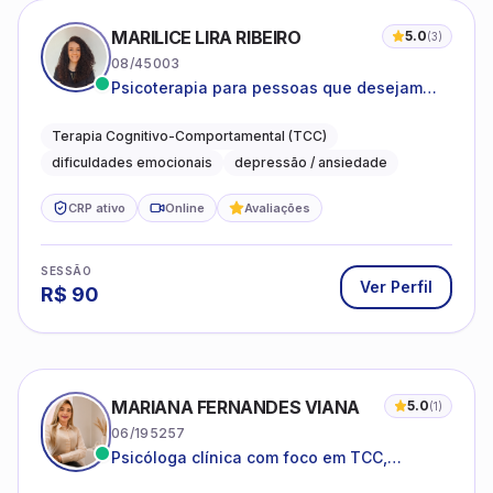
MARILICE LIRA RIBEIRO
5.0
(
3
)
08/45003
Psicoterapia para pessoas que desejam
compreender as emoções e lidar com as
dificuldades do dia a dia
Terapia Cognitivo-Comportamental (TCC)
dificuldades emocionais
depressão / ansiedade
CRP ativo
Online
Avaliações
SESSÃO
Ver Perfil
R$
90
MARIANA FERNANDES VIANA
5.0
(
1
)
06/195257
Psicóloga clínica com foco em TCC,
neuropsicopedagogia e acompanhamento