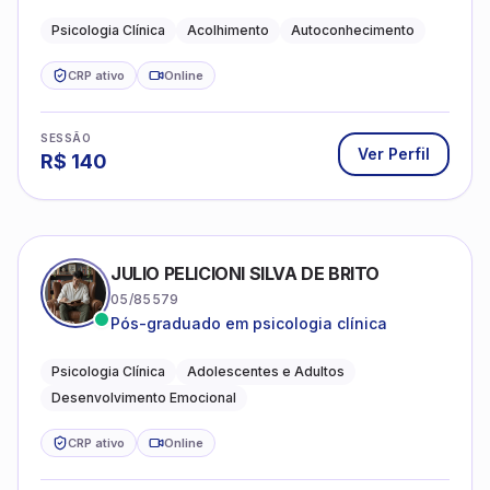
darem um novo sentido na vida
Psicologia Clínica
Acolhimento
Autoconhecimento
CRP ativo
Online
SESSÃO
Ver Perfil
R$
140
JULIO PELICIONI SILVA DE BRITO
05/85579
Pós-graduado em psicologia clínica
Psicologia Clínica
Adolescentes e Adultos
Desenvolvimento Emocional
CRP ativo
Online