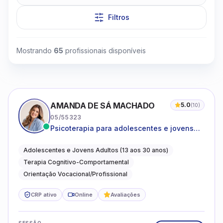
Filtros
Mostrando
65
profissionais disponíveis
AMANDA DE SÁ MACHADO
5.0
(
10
)
05/55323
Psicoterapia para adolescentes e jovens
adultos com foco em ansiedade,
autoestima, relações e orientação
Adolescentes e Jovens Adultos (13 aos 30 anos)
profissional
Terapia Cognitivo-Comportamental
Orientação Vocacional/Profissional
CRP ativo
Online
Avaliações