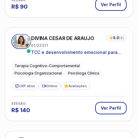
SESSÃO
Ver Perfil
R$
90
DIVINA CESAR DE ARAUJO
5.0
(
9
)
01/22517
TCC e desenvolvimento emocional para
adultos e idosos
Terapia Cognitivo-Comportamental
Psicologia Organizacional
Psicóloga Clínica
CRP ativo
Online
Avaliações
SESSÃO
Ver Perfil
R$
140