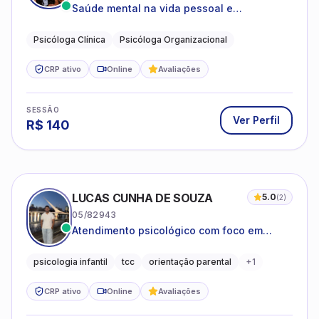
Saúde mental na vida pessoal e
profissional.
Psicóloga Clínica
Psicóloga Organizacional
CRP ativo
Online
Avaliações
SESSÃO
Ver Perfil
R$
140
LUCAS CUNHA DE SOUZA
5.0
(
2
)
05/82943
Atendimento psicológico com foco em
Terapia Cognitivo-Comportamental (TCC),
promovendo equilíbrio emocional e
psicologia infantil
tcc
orientação parental
+
1
qualidade de vida.
CRP ativo
Online
Avaliações