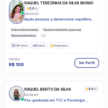
RAQUEL TEREZINHA DA SILVA BIONDI
5.0
(
9
)
08/42512
Ajudo pessoas a desenvolver equilíbrio
emocional e relações mais saudáveis
Autoconhecimento
Desenvolvimento pessoal
Relacionamentos
+
2
CRP ativo
Online
Avaliações
SESSÃO
Ver Perfil
R$
100
RAQUEL BENTO DA SILVA
5.0
(
8
)
03/30147
Pós-graduada em TCC e Psicologia
Hospitalar e da Saúde