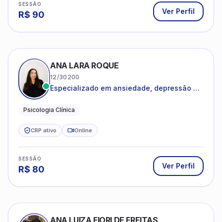
SESSÃO
Ver Perfil
R$
90
ANA LARA ROQUE
12/30200
Especializado em ansiedade, depressão e
desenvolvimento emocional
Psicologia Clínica
CRP ativo
Online
SESSÃO
Ver Perfil
R$
80
ANA LUIZA FIORI DE FREITAS