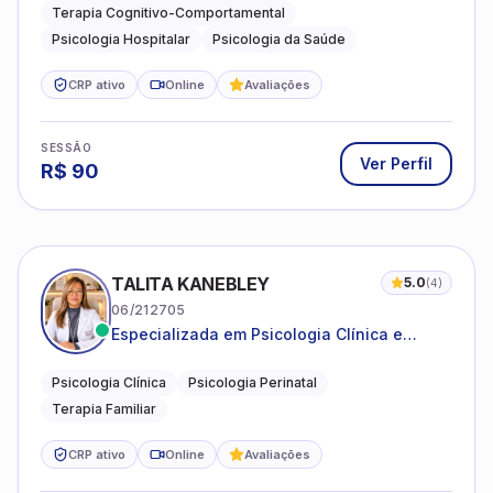
Terapia Cognitivo-Comportamental
Psicologia Hospitalar
Psicologia da Saúde
CRP ativo
Online
Avaliações
SESSÃO
Ver Perfil
R$
90
TALITA KANEBLEY
5.0
(
4
)
06/212705
Especializada em Psicologia Clínica e
Perinatal para adolescentes, adultos e
famílias
Psicologia Clínica
Psicologia Perinatal
Terapia Familiar
CRP ativo
Online
Avaliações