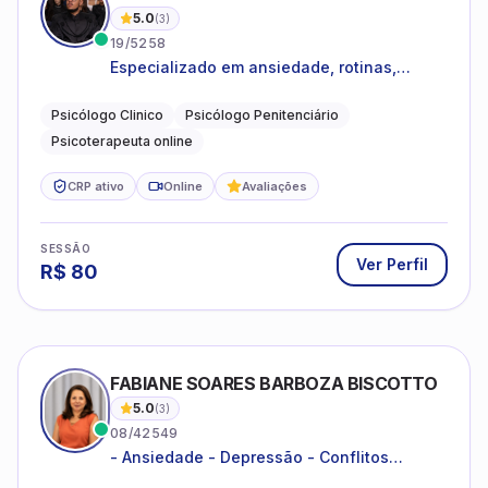
5.0
(
3
)
19/5258
Especializado em ansiedade, rotinas,
dificuldades emocionais, conflitos
familiares e questões comportamentais.
Psicólogo Clinico
Psicólogo Penitenciário
Psicoterapeuta online
CRP ativo
Online
Avaliações
SESSÃO
Ver Perfil
R$
80
FABIANE SOARES BARBOZA BISCOTTO
5.0
(
3
)
08/42549
- Ansiedade - Depressão - Conflitos
conjugais - Conflitos familiares e