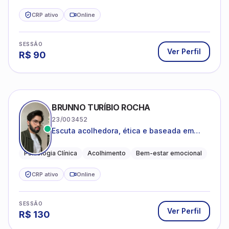
CRP ativo
Online
SESSÃO
Ver Perfil
R$
90
BRUNNO TURÍBIO ROCHA
23/003452
Escuta acolhedora, ética e baseada em
evidências
Psicologia Clínica
Acolhimento
Bem-estar emocional
CRP ativo
Online
SESSÃO
Ver Perfil
R$
130