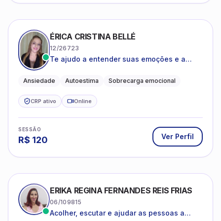
ÉRICA CRISTINA BELLÉ
12/26723
Te ajudo a entender suas emoções e a
encontrar formas mais leves de lidar com o
que você está vivendo
Ansiedade
Autoestima
Sobrecarga emocional
CRP ativo
Online
SESSÃO
Ver Perfil
R$
120
ERIKA REGINA FERNANDES REIS FRIAS
06/109815
Acolher, escutar e ajudar as pessoas a