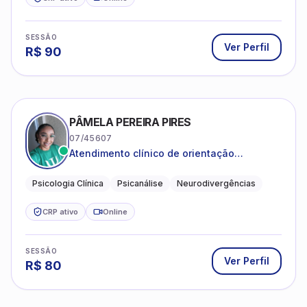
SESSÃO
Ver Perfil
R$
90
PÂMELA PEREIRA PIRES
07/45607
Atendimento clínico de orientação
psicanalítica para adolescentes, adultos e
crianças neurotípicas
Psicologia Clínica
Psicanálise
Neurodivergências
CRP ativo
Online
SESSÃO
Ver Perfil
R$
80