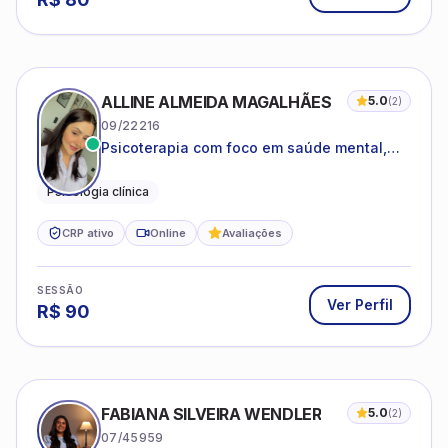
ALLINE ALMEIDA MAGALHÃES
5.0
(
2
)
09/22216
Psicoterapia com foco em saúde mental,
relações interpessoais e autoestima para
adolescentes e adultos.
Psicologia clínica
CRP ativo
Online
Avaliações
SESSÃO
Ver Perfil
R$
90
FABIANA SILVEIRA WENDLER
5.0
(
2
)
07/45959