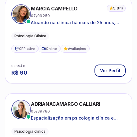
MÁRCIA CAMPELLO
5.0
(
1
)
07/09259
Atuando na clínica há mais de 25 anos,
amparada pela psicanálise e suas
estruturas, com experiência em
Psicologia Clínica
atendimento a jovens e adultos.
CRP ativo
Online
Avaliações
SESSÃO
Ver Perfil
R$
90
ADRIANACAMARGO CALLIARI
05/39786
Espacialização em psicologia clínica e
coach
Psicologia clínica