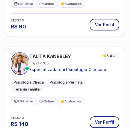
CRP ativo
Online
Avaliações
SESSÃO
Ver Perfil
R$
90
TALITA KANEBLEY
5.0
(
4
)
06/212705
Especializada em Psicologia Clínica e
Perinatal para adolescentes, adultos e
famílias
Psicologia Clínica
Psicologia Perinatal
Terapia Familiar
CRP ativo
Online
Avaliações
SESSÃO
Ver Perfil
R$
140