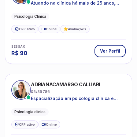
Atuando na clínica há mais de 25 anos,
amparada pela psicanálise e suas
estruturas, com experiência em
Psicologia Clínica
atendimento a jovens e adultos.
CRP ativo
Online
Avaliações
SESSÃO
Ver Perfil
R$
90
ADRIANACAMARGO CALLIARI
05/39786
Espacialização em psicologia clínica e
coach
Psicologia clínica
CRP ativo
Online