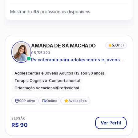
Mostrando
65
profissionais disponíveis
AMANDA DE SÁ MACHADO
5.0
(
10
)
05/55323
Psicoterapia para adolescentes e jovens
adultos com foco em ansiedade,
autoestima, relações e orientação
Adolescentes e Jovens Adultos (13 aos 30 anos)
profissional
Terapia Cognitivo-Comportamental
Orientação Vocacional/Profissional
CRP ativo
Online
Avaliações
SESSÃO
Ver Perfil
R$
90