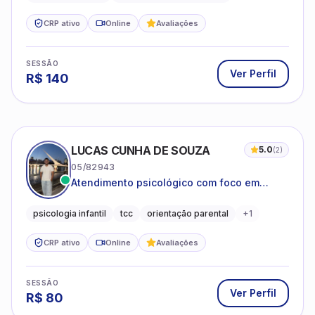
CRP ativo
Online
Avaliações
SESSÃO
Ver Perfil
R$
140
LUCAS CUNHA DE SOUZA
5.0
(
2
)
05/82943
Atendimento psicológico com foco em
Terapia Cognitivo-Comportamental (TCC),
promovendo equilíbrio emocional e
psicologia infantil
tcc
orientação parental
+
1
qualidade de vida.
CRP ativo
Online
Avaliações
SESSÃO
Ver Perfil
R$
80