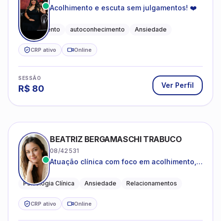
Acolhimento e escuta sem julgamentos! ❤️
Acolhimento
autoconhecimento
Ansiedade
CRP ativo
Online
SESSÃO
Ver Perfil
R$
80
BEATRIZ BERGAMASCHI TRABUCO
08/42531
Atuação clínica com foco em acolhimento,
autoestima, ansiedade e transições de vida
Psicologia Clínica
Ansiedade
Relacionamentos
CRP ativo
Online