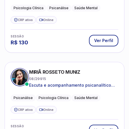
Psicanálise Clínica e Teoria pela FAAP.
Psicologia Clínica
Psicanálise
Saúde Mental
CRP ativo
Online
SESSÃO
Ver Perfil
R$
130
MIRIÃ ROSSETO MUNIZ
08/29915
Escuta e acompanhamento psicanalítico
para adultos e adolescentes.
Psicanálise
Psicologia Clínica
Saúde Mental
CRP ativo
Online
SESSÃO