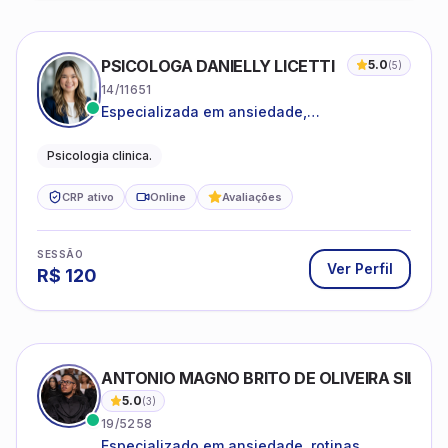
PSICOLOGA DANIELLY LICETTI
5.0
(
5
)
14/11651
Especializada em ansiedade,
autoconhecimento, depressão.
Psicologia clinica.
CRP ativo
Online
Avaliações
SESSÃO
Ver Perfil
R$
120
ANTONIO MAGNO BRITO DE OLIVEIRA SILVA
5.0
(
3
)
19/5258
Especializado em ansiedade, rotinas,