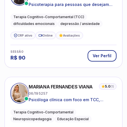
Psicoterapia para pessoas que desejam
compreender as emoções e lidar com as
dificuldades do dia a dia
Terapia Cognitivo-Comportamental (TCC)
dificuldades emocionais
depressão / ansiedade
CRP ativo
Online
Avaliações
SESSÃO
Ver Perfil
R$
90
MARIANA FERNANDES VIANA
5.0
(
1
)
06/195257
Psicóloga clínica com foco em TCC,
neuropsicopedagogia e acompanhamento
do neurodesenvolvimento.
Terapia Cognitivo-Comportamental
Neuropsicopedagogia
Educação Especial