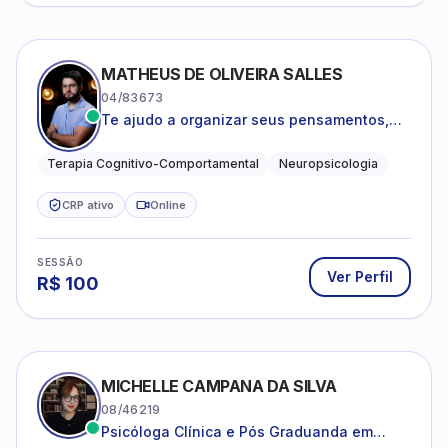
MATHEUS DE OLIVEIRA SALLES
04/83673
Te ajudo a organizar seus pensamentos,
regular suas emoções e viver com mais
clareza e sentido, com uma terapia
Terapia Cognitivo-Comportamental
Neuropsicologia
estruturada e baseada em ciência.
CRP ativo
Online
SESSÃO
Ver Perfil
R$
100
MICHELLE CAMPANA DA SILVA
08/46219
Psicóloga Clínica e Pós Graduanda em