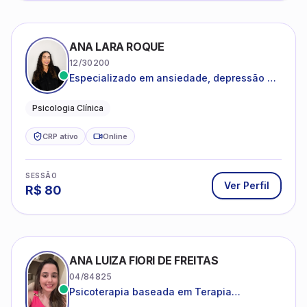
ANA LARA ROQUE
12/30200
Especializado em ansiedade, depressão e
desenvolvimento emocional
Psicologia Clínica
CRP ativo
Online
SESSÃO
Ver Perfil
R$
80
ANA LUIZA FIORI DE FREITAS
04/84825
Psicoterapia baseada em Terapia
Cognitivo-Comportamental