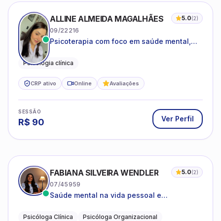
ALLINE ALMEIDA MAGALHÃES
5.0
(
2
)
09/22216
Psicoterapia com foco em saúde mental,
relações interpessoais e autoestima para
adolescentes e adultos.
Psicologia clínica
CRP ativo
Online
Avaliações
SESSÃO
Ver Perfil
R$
90
FABIANA SILVEIRA WENDLER
5.0
(
2
)
07/45959
Saúde mental na vida pessoal e
profissional.
Psicóloga Clínica
Psicóloga Organizacional