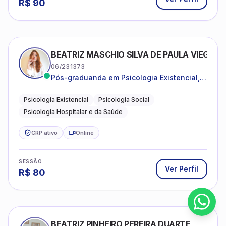
R$
90
BEATRIZ MASCHIO SILVA DE PAULA VIEGAS
06/231373
Pós-graduanda em Psicologia Existencial,
Psicologia Social e Psicologia Hospitalar e
da Saúde.
Psicologia Existencial
Psicologia Social
Psicologia Hospitalar e da Saúde
CRP ativo
Online
SESSÃO
Ver Perfil
R$
80
BEATRIZ PINHEIRO PEREIRA DUARTE