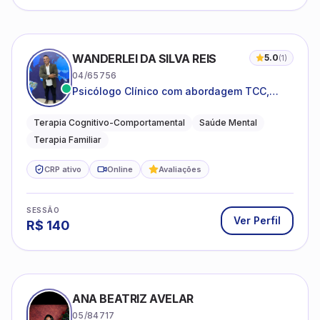
WANDERLEI DA SILVA REIS
5.0
(
1
)
04/65756
Psicólogo Clínico com abordagem TCC,
especializado em saúde mental e terapia
sistêmica
Terapia Cognitivo-Comportamental
Saúde Mental
Terapia Familiar
CRP ativo
Online
Avaliações
SESSÃO
Ver Perfil
R$
140
ANA BEATRIZ AVELAR
05/84717