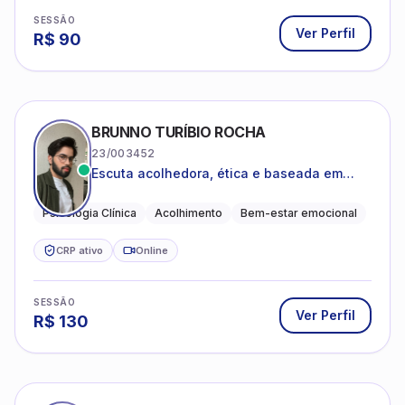
SESSÃO
Ver Perfil
R$
90
BRUNNO TURÍBIO ROCHA
23/003452
Escuta acolhedora, ética e baseada em
evidências
Psicologia Clínica
Acolhimento
Bem-estar emocional
CRP ativo
Online
SESSÃO
Ver Perfil
R$
130