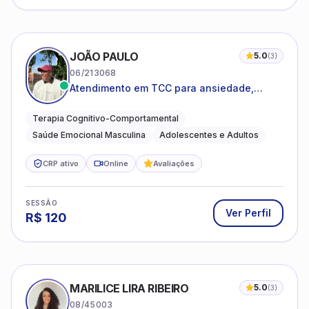
JOÃO PAULO
5.0
(
3
)
06/213068
Atendimento em TCC para ansiedade,
estresse e desenvolvimento de autonomia
emocional
Terapia Cognitivo-Comportamental
Saúde Emocional Masculina
Adolescentes e Adultos
CRP ativo
Online
Avaliações
SESSÃO
Ver Perfil
R$
120
MARILICE LIRA RIBEIRO
5.0
(
3
)
08/45003