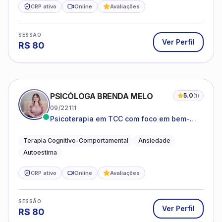
CRP ativo
Online
Avaliações
SESSÃO
Ver Perfil
R$
80
PSICÓLOGA BRENDA MELO
5.0
(
1
)
09/22111
Psicoterapia em TCC com foco em bem-
estar emocional e estratégias práticas para
o cotidiano
Terapia Cognitivo-Comportamental
Ansiedade
Autoestima
CRP ativo
Online
Avaliações
SESSÃO
Ver Perfil
R$
80