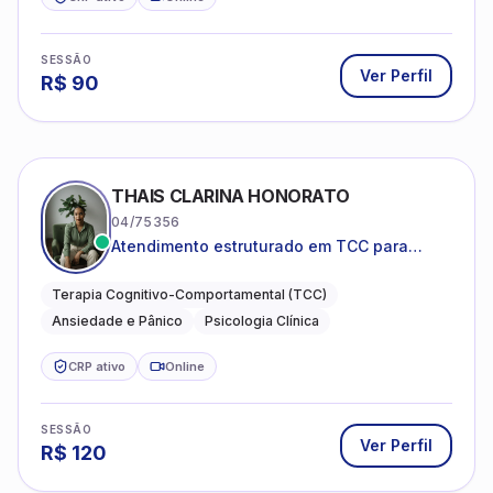
SESSÃO
Ver Perfil
R$
90
THAIS CLARINA HONORATO
04/75356
Atendimento estruturado em TCC para
ansiedade, pânico e autocobrança
excessiva
Terapia Cognitivo-Comportamental (TCC)
Ansiedade e Pânico
Psicologia Clínica
CRP ativo
Online
SESSÃO
Ver Perfil
R$
120