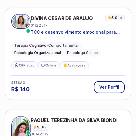
DIVINA CESAR DE ARAUJO
5.0
(
9
)
01/22517
TCC e desenvolvimento emocional para
adultos e idosos
Terapia Cognitivo-Comportamental
Psicologia Organizacional
Psicóloga Clínica
CRP ativo
Online
Avaliações
SESSÃO
Ver Perfil
R$
140
RAQUEL TEREZINHA DA SILVA BIONDI
5.0
(
9
)
08/42512