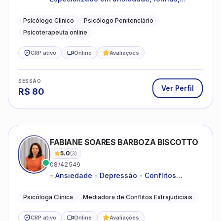
dificuldades emocionais, conflitos
familiares e questões comportamentais.
Psicólogo Clinico
Psicólogo Penitenciário
Psicoterapeuta online
CRP ativo
Online
Avaliações
SESSÃO
Ver Perfil
R$
80
FABIANE SOARES BARBOZA BISCOTTO
5.0
(
3
)
08/42549
- Ansiedade - Depressão - Conflitos
conjugais - Conflitos familiares e
relacionamentos - Autoestima -
Psicóloga Clínica
Mediadora de Conflitos Extrajudiciais.
Desenvolvimento emocional
CRP ativo
Online
Avaliações