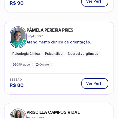
Ver Perfil
R$
90
PÂMELA PEREIRA PIRES
07/45607
Atendimento clínico de orientação
psicanalítica para adolescentes, adultos e
crianças neurotípicas
Psicologia Clínica
Psicanálise
Neurodivergências
CRP ativo
Online
SESSÃO
Ver Perfil
R$
80
PRISCILLA CAMPOS VIDAL