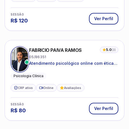
SESSÃO
Ver Perfil
R$
120
FABRICIO PAIVA RAMOS
5.0
(
3
)
05/86351
Atendimento psicológico online com ética,
sigilo e acolhimento.
Psicologia Clínica
CRP ativo
Online
Avaliações
SESSÃO
Ver Perfil
R$
80