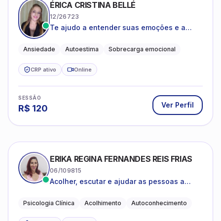
ÉRICA CRISTINA BELLÉ
12/26723
Te ajudo a entender suas emoções e a
encontrar formas mais leves de lidar com o
que você está vivendo
Ansiedade
Autoestima
Sobrecarga emocional
CRP ativo
Online
SESSÃO
Ver Perfil
R$
120
ERIKA REGINA FERNANDES REIS FRIAS
06/109815
Acolher, escutar e ajudar as pessoas a
darem um novo sentido na vida
Psicologia Clínica
Acolhimento
Autoconhecimento