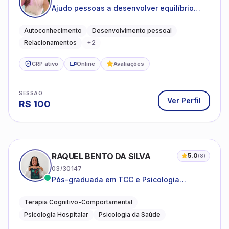
Ajudo pessoas a desenvolver equilíbrio
emocional e relações mais saudáveis
Autoconhecimento
Desenvolvimento pessoal
Relacionamentos
+
2
CRP ativo
Online
Avaliações
SESSÃO
Ver Perfil
R$
100
RAQUEL BENTO DA SILVA
5.0
(
8
)
03/30147
Pós-graduada em TCC e Psicologia
Hospitalar e da Saúde
Terapia Cognitivo-Comportamental
Psicologia Hospitalar
Psicologia da Saúde