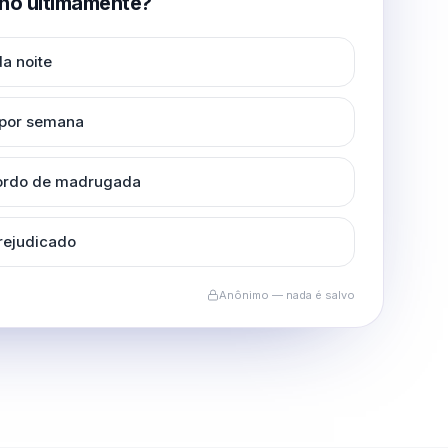
no ultimamente?
a noite
 por semana
cordo de madrugada
rejudicado
Anônimo — nada é salvo