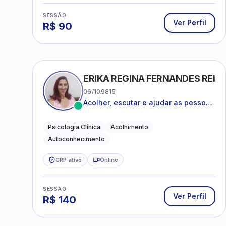
SESSÃO
Ver Perfil
R$
90
ERIKA REGINA FERNANDES REIS 
06/109815
Acolher, escutar e ajudar as pessoas
a darem um novo sentido na vida
Psicologia Clínica
Acolhimento
Autoconhecimento
CRP ativo
Online
SESSÃO
Ver Perfil
R$
140