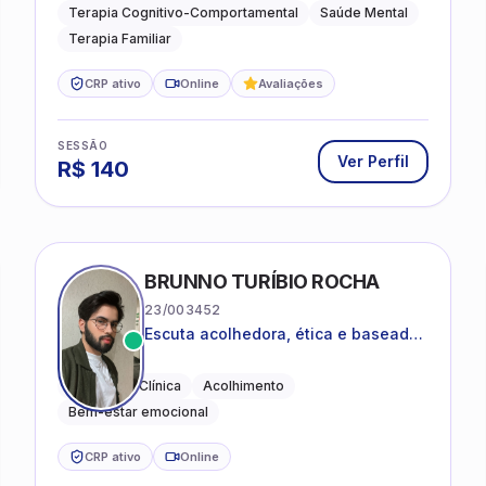
e terapia sistêmica
Terapia Cognitivo-Comportamental
Saúde Mental
Terapia Familiar
CRP ativo
Online
Avaliações
SESSÃO
Ver Perfil
R$
140
CO
BRUNNO TURÍBIO ROCHA
23/003452
Escuta acolhedora, ética e baseada
em evidências
Psicologia Clínica
Acolhimento
Bem-estar emocional
CRP ativo
Online