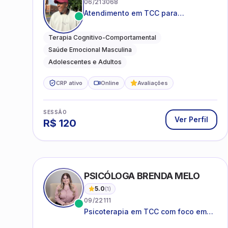
06/213068
Atendimento em TCC para
ansiedade, estresse e
desenvolvimento de autonomia
Terapia Cognitivo-Comportamental
emocional
Saúde Emocional Masculina
Adolescentes e Adultos
CRP ativo
Online
Avaliações
SESSÃO
Ver Perfil
R$
120
PSICÓLOGA BRENDA MELO
5.0
(
1
)
09/22111
Psicoterapia em TCC com foco em
bem-estar emocional e estratégias