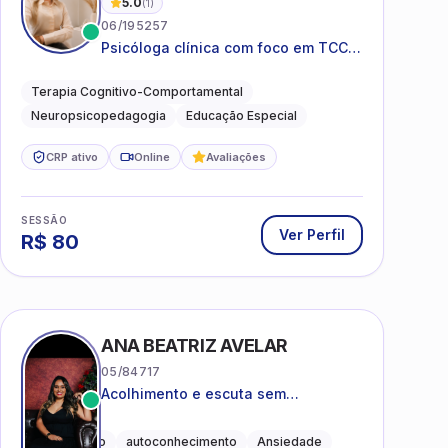
5.0
(
1
)
06/195257
Psicóloga clínica com foco em TCC,
neuropsicopedagogia e
acompanhamento do
Terapia Cognitivo-Comportamental
neurodesenvolvimento.
Neuropsicopedagogia
Educação Especial
CRP ativo
Online
Avaliações
SESSÃO
Ver Perfil
R$
80
ANA BEATRIZ AVELAR
05/84717
Acolhimento e escuta sem
julgamentos! ❤️
Acolhimento
autoconhecimento
Ansiedade