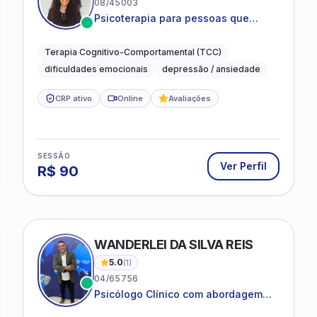
08/45003
Psicoterapia para pessoas que
desejam compreender as emoções e
lidar com as dificuldades do dia a
Terapia Cognitivo-Comportamental (TCC)
dia
dificuldades emocionais
depressão / ansiedade
CRP ativo
Online
Avaliações
SESSÃO
Ver Perfil
R$
90
WANDERLEI DA SILVA REIS
5.0
(
1
)
04/65756
Psicólogo Clínico com abordagem
TCC, especializado em saúde mental