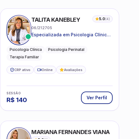
TALITA KANEBLEY
5.0
(
4
)
06/212705
Especializada em Psicologia Clínica
e Perinatal para adolescentes,
adultos e famílias
Psicologia Clínica
Psicologia Perinatal
Terapia Familiar
CRP ativo
Online
Avaliações
SESSÃO
Ver Perfil
R$
140
MARIANA FERNANDES VIANA