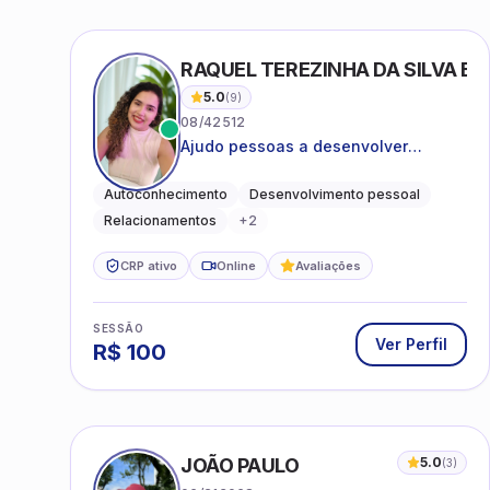
RAQUEL TEREZINHA DA SILVA BI
5.0
(
9
)
08/42512
Ajudo pessoas a desenvolver
equilíbrio emocional e relações mais
saudáveis
Autoconhecimento
Desenvolvimento pessoal
Relacionamentos
+
2
CRP ativo
Online
Avaliações
SESSÃO
Ver Perfil
R$
100
JOÃO PAULO
5.0
(
3
)