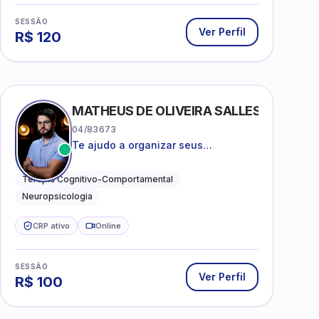
SESSÃO
Ver Perfil
R$
120
MATHEUS DE OLIVEIRA SALLES
04/83673
Te ajudo a organizar seus
pensamentos, regular suas emoções
e viver com mais clareza e sentido,
Terapia Cognitivo-Comportamental
com uma terapia estruturada e
Neuropsicologia
baseada em ciência.
CRP ativo
Online
SESSÃO
Ver Perfil
R$
100