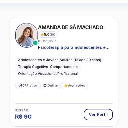
AMANDA DE SÁ MACHADO
5.0
(
10
)
05/55323
Psicoterapia para adolescentes e
jovens adultos com foco em
ansiedade, autoestima, relações e
Adolescentes e Jovens Adultos (13 aos 30 anos)
orientação profissional
Terapia Cognitivo-Comportamental
Orientação Vocacional/Profissional
CRP ativo
Online
Avaliações
SESSÃO
Ver Perfil
R$
90