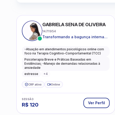
GABRIELA SENA DE OLIVEIRA
14/11954
Transformando a bagunça interna
em autoconhecimento, clareza,
leveza e caminhos mais gentis para
-Atuação em atendimentos psicológicos online com
se viver.
foco na Terapia Cognitivo-Comportamental (TCC)
Psicoterapia Breve e Práticas Baseadas em
Evidências; -Manejo de demandas relacionadas à
ansiedade
estresse
+
4
CRP ativo
Online
SESSÃO
Ver Perfil
R$
120