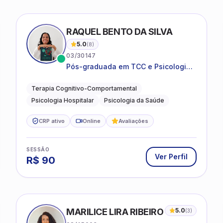
ONDI
RAQUEL BENTO DA SILVA
5.0
(
8
)
03/30147
Pós-graduada em TCC e Psicologia
Hospitalar e da Saúde
Terapia Cognitivo-Comportamental
Psicologia Hospitalar
Psicologia da Saúde
CRP ativo
Online
Avaliações
SESSÃO
Ver Perfil
R$
90
MARILICE LIRA RIBEIRO
5.0
(
3
)