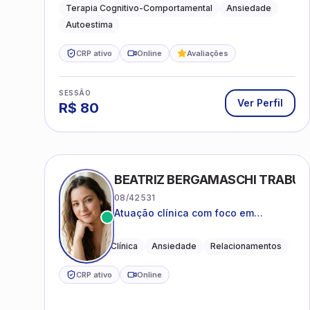
práticas para o cotidiano
Terapia Cognitivo-Comportamental
Ansiedade
Autoestima
CRP ativo
Online
Avaliações
SESSÃO
Ver Perfil
R$
80
BEATRIZ BERGAMASCHI TRABU
08/42531
Atuação clínica com foco em
acolhimento, autoestima, ansiedade
e transições de vida
Psicologia Clínica
Ansiedade
Relacionamentos
CRP ativo
Online