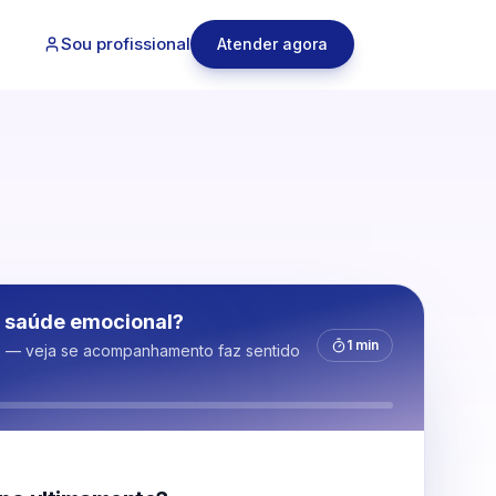
Sou profissional
Atender agora
 saúde emocional?
1 min
s — veja se acompanhamento faz sentido