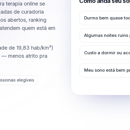
Como anda seu so
a terapia online se
çadas de curadoria
Durmo bem quase tod
rios abertos, ranking
e atendem quem está em
Algumas noites ruins
dade de 19,83 hab/km²)
Custo a dormir ou a
a — menos atrito pra
Meu sono está bem p
ssionais elegíveis