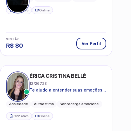
CRP ativo
Online
SESSÃO
Ver Perfil
R$
80
ÉRICA CRISTINA BELLÉ
12/26723
Te ajudo a entender suas emoções e
a encontrar formas mais leves de
lidar com o que você está vivendo
Ansiedade
Autoestima
Sobrecarga emocional
CRP ativo
Online