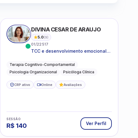
DIVINA CESAR DE ARAUJO
5.0
(
9
)
01/22517
TCC e desenvolvimento emocional
para adultos e idosos
Terapia Cognitivo-Comportamental
Psicologia Organizacional
Psicóloga Clínica
CRP ativo
Online
Avaliações
SESSÃO
Ver Perfil
R$
140