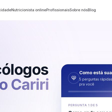
cidade
Nutricionista online
Profissionais
Sobre nós
Blog
cólogos
Como está sua
 Cariri
5 perguntas rápida
pra você
PERGUNTA
1
DE
5