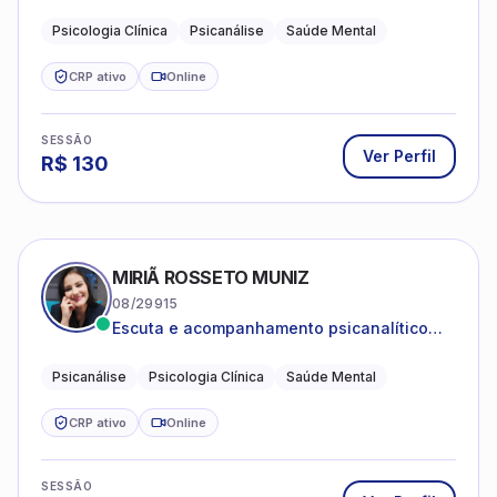
Psicanálise Clínica e Teoria pela FAAP.
Psicologia Clínica
Psicanálise
Saúde Mental
CRP ativo
Online
SESSÃO
Ver Perfil
R$
130
MIRIÃ ROSSETO MUNIZ
08/29915
Escuta e acompanhamento psicanalítico
para adultos e adolescentes.
Psicanálise
Psicologia Clínica
Saúde Mental
CRP ativo
Online
SESSÃO