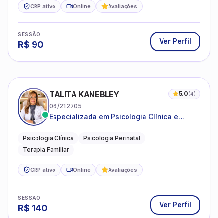
CRP ativo
Online
Avaliações
SESSÃO
Ver Perfil
R$
90
TALITA KANEBLEY
5.0
(
4
)
06/212705
Especializada em Psicologia Clínica e
Perinatal para adolescentes, adultos e
famílias
Psicologia Clínica
Psicologia Perinatal
Terapia Familiar
CRP ativo
Online
Avaliações
SESSÃO
Ver Perfil
R$
140