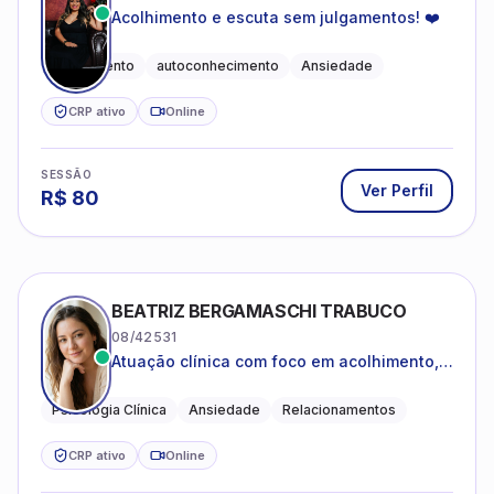
Acolhimento e escuta sem julgamentos! ❤️
Acolhimento
autoconhecimento
Ansiedade
CRP ativo
Online
SESSÃO
Ver Perfil
R$
80
BEATRIZ BERGAMASCHI TRABUCO
08/42531
Atuação clínica com foco em acolhimento,
autoestima, ansiedade e transições de vida
Psicologia Clínica
Ansiedade
Relacionamentos
CRP ativo
Online