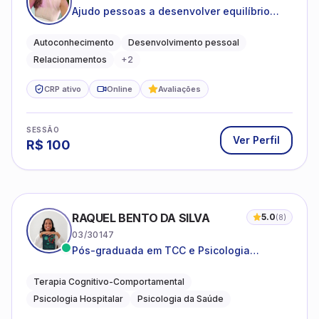
Ajudo pessoas a desenvolver equilíbrio
emocional e relações mais saudáveis
Autoconhecimento
Desenvolvimento pessoal
Relacionamentos
+
2
CRP ativo
Online
Avaliações
SESSÃO
Ver Perfil
R$
100
RAQUEL BENTO DA SILVA
5.0
(
8
)
03/30147
Pós-graduada em TCC e Psicologia
Hospitalar e da Saúde
Terapia Cognitivo-Comportamental
Psicologia Hospitalar
Psicologia da Saúde