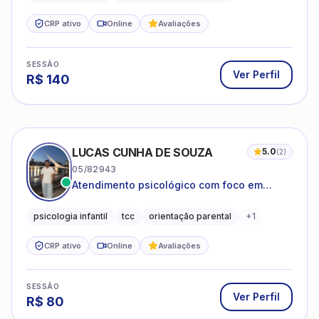
CRP ativo
Online
Avaliações
SESSÃO
Ver Perfil
R$
140
LUCAS CUNHA DE SOUZA
5.0
(
2
)
05/82943
Atendimento psicológico com foco em
Terapia Cognitivo-Comportamental (TCC),
promovendo equilíbrio emocional e
psicologia infantil
tcc
orientação parental
+
1
qualidade de vida.
CRP ativo
Online
Avaliações
SESSÃO
Ver Perfil
R$
80