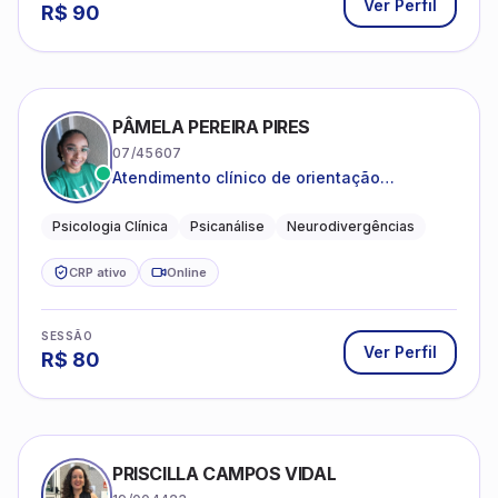
Ver Perfil
R$
90
PÂMELA PEREIRA PIRES
07/45607
Atendimento clínico de orientação
psicanalítica para adolescentes, adultos e
crianças neurotípicas
Psicologia Clínica
Psicanálise
Neurodivergências
CRP ativo
Online
SESSÃO
Ver Perfil
R$
80
PRISCILLA CAMPOS VIDAL