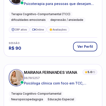
Psicoterapia para pessoas que desejam
compreender as emoções e lidar com as
dificuldades do dia a dia
Terapia Cognitivo-Comportamental (TCC)
dificuldades emocionais
depressão / ansiedade
CRP ativo
Online
Avaliações
SESSÃO
Ver Perfil
R$
90
MARIANA FERNANDES VIANA
5.0
(
1
)
06/195257
Psicóloga clínica com foco em TCC,
neuropsicopedagogia e acompanhamento
do neurodesenvolvimento.
Terapia Cognitivo-Comportamental
Neuropsicopedagogia
Educação Especial