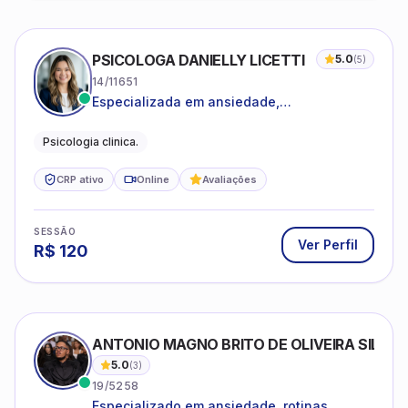
PSICOLOGA DANIELLY LICETTI
5.0
(
5
)
14/11651
Especializada em ansiedade,
autoconhecimento, depressão.
Psicologia clinica.
CRP ativo
Online
Avaliações
SESSÃO
Ver Perfil
R$
120
ANTONIO MAGNO BRITO DE OLIVEIRA SILVA
5.0
(
3
)
19/5258
Especializado em ansiedade, rotinas,