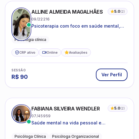
ALLINE ALMEIDA MAGALHÃES
5.0
(
2
)
09/22216
Psicoterapia com foco em saúde mental,
relações interpessoais e autoestima para
adolescentes e adultos.
Psicologia clínica
CRP ativo
Online
Avaliações
SESSÃO
Ver Perfil
R$
90
FABIANA SILVEIRA WENDLER
5.0
(
2
)
07/45959
Saúde mental na vida pessoal e
profissional.
Psicóloga Clínica
Psicóloga Organizacional