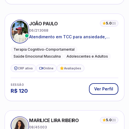
JOÃO PAULO
5.0
(
3
)
06/213068
Atendimento em TCC para ansiedade,
estresse e desenvolvimento de autonomia
emocional
Terapia Cognitivo-Comportamental
Saúde Emocional Masculina
Adolescentes e Adultos
CRP ativo
Online
Avaliações
SESSÃO
Ver Perfil
R$
120
MARILICE LIRA RIBEIRO
5.0
(
3
)
08/45003