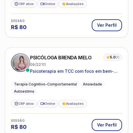
CRP ativo
Online
Avaliações
SESSÃO
Ver Perfil
R$
80
PSICÓLOGA BRENDA MELO
5.0
(
1
)
09/22111
Psicoterapia em TCC com foco em bem-
estar emocional e estratégias práticas para
o cotidiano
Terapia Cognitivo-Comportamental
Ansiedade
Autoestima
CRP ativo
Online
Avaliações
SESSÃO
Ver Perfil
R$
80