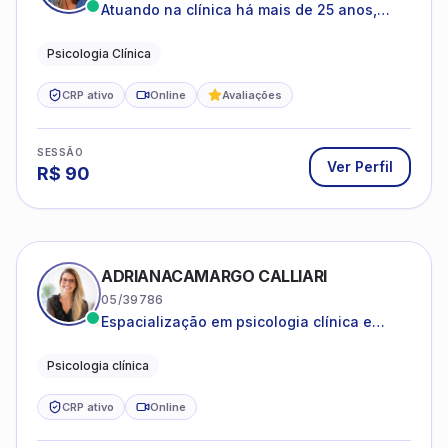
Atuando na clínica há mais de 25 anos,
amparada pela psicanálise e suas
estruturas, com experiência em
Psicologia Clínica
atendimento a jovens e adultos.
CRP ativo
Online
Avaliações
SESSÃO
Ver Perfil
R$
90
ADRIANACAMARGO CALLIARI
05/39786
Espacialização em psicologia clínica e
coach
Psicologia clínica
CRP ativo
Online