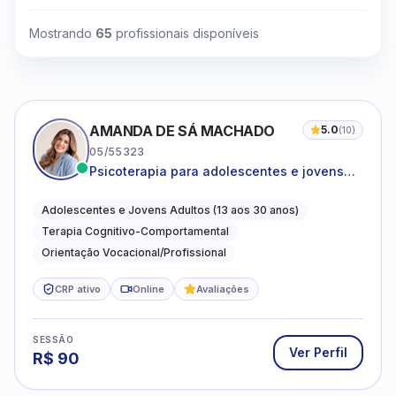
Mostrando
65
profissionais disponíveis
AMANDA DE SÁ MACHADO
5.0
(
10
)
05/55323
Psicoterapia para adolescentes e jovens
adultos com foco em ansiedade,
autoestima, relações e orientação
Adolescentes e Jovens Adultos (13 aos 30 anos)
profissional
Terapia Cognitivo-Comportamental
Orientação Vocacional/Profissional
CRP ativo
Online
Avaliações
SESSÃO
Ver Perfil
R$
90