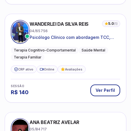
WANDERLEI DA SILVA REIS
5.0
(
1
)
04/65756
Psicólogo Clínico com abordagem TCC,
especializado em saúde mental e terapia
sistêmica
Terapia Cognitivo-Comportamental
Saúde Mental
Terapia Familiar
CRP ativo
Online
Avaliações
SESSÃO
Ver Perfil
R$
140
ANA BEATRIZ AVELAR
05/84717