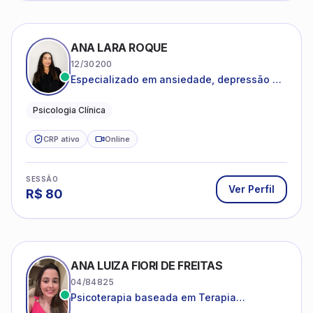
ANA LARA ROQUE
12/30200
Especializado em ansiedade, depressão e
desenvolvimento emocional
Psicologia Clínica
CRP ativo
Online
SESSÃO
Ver Perfil
R$
80
ANA LUIZA FIORI DE FREITAS
04/84825
Psicoterapia baseada em Terapia
Cognitivo-Comportamental