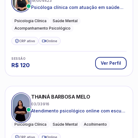
19/004423
Psicóloga clínica com atuação em saúde
mental e acompanhamento psicológico.
Psicologia Clínica
Saúde Mental
Acompanhamento Psicológico
CRP ativo
Online
SESSÃO
Ver Perfil
R$
120
THAINÁ BARBOSA MELO
03/33916
Atendimento psicológico online com escuta
acolhedora e foco no seu bem-estar
emocional
Psicologia Clínica
Saúde Mental
Acolhimento
CRP ativo
Online