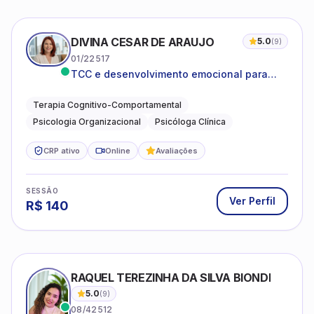
DIVINA CESAR DE ARAUJO
5.0
(
9
)
01/22517
TCC e desenvolvimento emocional para
adultos e idosos
Terapia Cognitivo-Comportamental
Psicologia Organizacional
Psicóloga Clínica
CRP ativo
Online
Avaliações
SESSÃO
Ver Perfil
R$
140
RAQUEL TEREZINHA DA SILVA BIONDI
5.0
(
9
)
08/42512