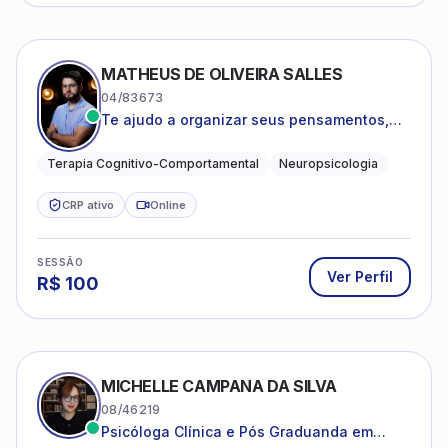
MATHEUS DE OLIVEIRA SALLES
04/83673
Te ajudo a organizar seus pensamentos,
regular suas emoções e viver com mais
clareza e sentido, com uma terapia
Terapia Cognitivo-Comportamental
Neuropsicologia
estruturada e baseada em ciência.
CRP ativo
Online
SESSÃO
Ver Perfil
R$
100
MICHELLE CAMPANA DA SILVA
08/46219
Psicóloga Clínica e Pós Graduanda em