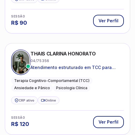
SESSÃO
Ver Perfil
R$
90
THAIS CLARINA HONORATO
04/75356
Atendimento estruturado em TCC para
ansiedade, pânico e autocobrança
excessiva
Terapia Cognitivo-Comportamental (TCC)
Ansiedade e Pânico
Psicologia Clínica
CRP ativo
Online
SESSÃO
Ver Perfil
R$
120