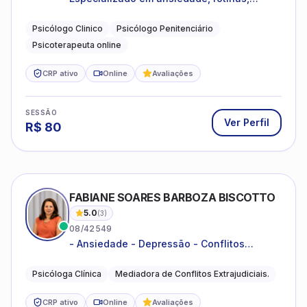
dificuldades emocionais, conflitos
familiares e questões comportamentais.
Psicólogo Clinico
Psicólogo Penitenciário
Psicoterapeuta online
CRP ativo
Online
Avaliações
SESSÃO
Ver Perfil
R$
80
FABIANE SOARES BARBOZA BISCOTTO
5.0
(
3
)
08/42549
- Ansiedade - Depressão - Conflitos
conjugais - Conflitos familiares e
relacionamentos - Autoestima -
Psicóloga Clínica
Mediadora de Conflitos Extrajudiciais.
Desenvolvimento emocional
CRP ativo
Online
Avaliações