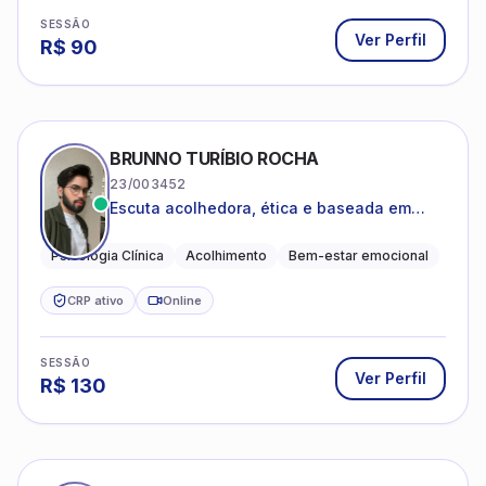
SESSÃO
Ver Perfil
R$
90
BRUNNO TURÍBIO ROCHA
23/003452
Escuta acolhedora, ética e baseada em
evidências
Psicologia Clínica
Acolhimento
Bem-estar emocional
CRP ativo
Online
SESSÃO
Ver Perfil
R$
130