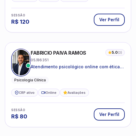
SESSÃO
Ver Perfil
R$
120
FABRICIO PAIVA RAMOS
5.0
(
3
)
05/86351
Atendimento psicológico online com ética,
sigilo e acolhimento.
Psicologia Clínica
CRP ativo
Online
Avaliações
SESSÃO
Ver Perfil
R$
80