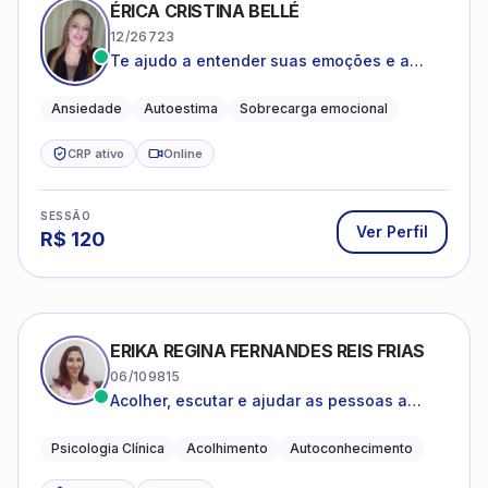
ÉRICA CRISTINA BELLÉ
12/26723
Te ajudo a entender suas emoções e a
encontrar formas mais leves de lidar com o
que você está vivendo
Ansiedade
Autoestima
Sobrecarga emocional
CRP ativo
Online
SESSÃO
Ver Perfil
R$
120
ERIKA REGINA FERNANDES REIS FRIAS
06/109815
Acolher, escutar e ajudar as pessoas a
darem um novo sentido na vida
Psicologia Clínica
Acolhimento
Autoconhecimento