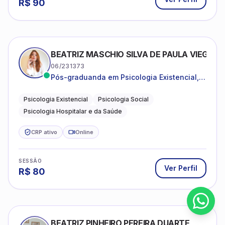
R$
90
BEATRIZ MASCHIO SILVA DE PAULA VIEGAS
06/231373
Pós-graduanda em Psicologia Existencial,
Psicologia Social e Psicologia Hospitalar e
da Saúde.
Psicologia Existencial
Psicologia Social
Psicologia Hospitalar e da Saúde
CRP ativo
Online
SESSÃO
Ver Perfil
R$
80
BEATRIZ PINHEIRO PEREIRA DUARTE