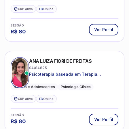
SESSÃO
Ver Perfil
R$
90
INGRID CRISTINE DA SILVA DE MORAES PON
06/222622
Psicoterapia para adolescentes e adultos.
Psicologia Clinica
CRP ativo
Online
SESSÃO
Ver Perfil
R$
120