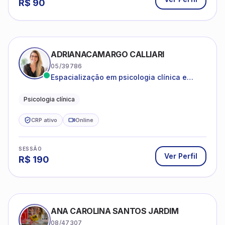
R$
130
GEOVANA BEATRIZ OLIVEIRA ARAUJO
21/06187
Ansiedade, depressão, autoestima ,
autoconhecimento
Psicóloga clínica
CRP ativo
Online
SESSÃO
Ver Perfil
R$
80
GERCILIANE HOLANDA QUEIROZ
15/8540