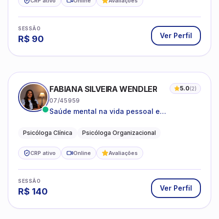
SESSÃO
Ver Perfil
R$
90
ESTEFANIE VIDOR
06/207970
PSICÓLOGA DE MULHERES; focada em
melhorar relacionamentos os conflitos,
dentro da sua realidade.
Psicologia clínica
CRP ativo
Online
SESSÃO
Ver Perfil
R$
80