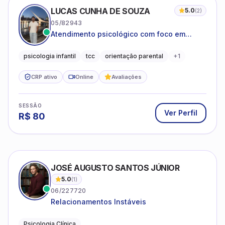
LUCAS CUNHA DE SOUZA
5.0
(
2
)
05/82943
Atendimento psicológico com foco em
Terapia Cognitivo-Comportamental (TCC),
promovendo equilíbrio emocional e
psicologia infantil
tcc
orientação parental
+
1
qualidade de vida.
CRP ativo
Online
Avaliações
SESSÃO
Ver Perfil
R$
80
JOSÉ AUGUSTO SANTOS JÚNIOR
5.0
(
1
)
06/227720
Relacionamentos Instáveis
Psicologia Clínica