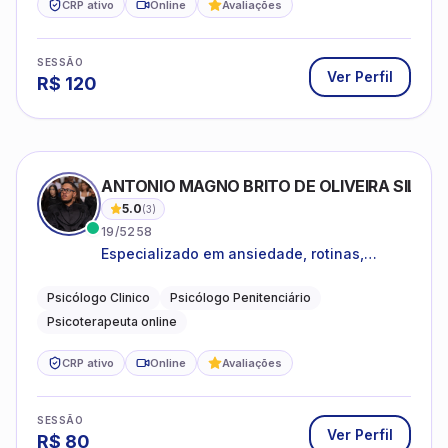
CRP ativo
Online
Avaliações
SESSÃO
Ver Perfil
R$
120
ANTONIO MAGNO BRITO DE OLIVEIRA SILVA
5.0
(
3
)
19/5258
Especializado em ansiedade, rotinas,
dificuldades emocionais, conflitos
familiares e questões comportamentais.
Psicólogo Clinico
Psicólogo Penitenciário
Psicoterapeuta online
CRP ativo
Online
Avaliações
SESSÃO
Ver Perfil
R$
80