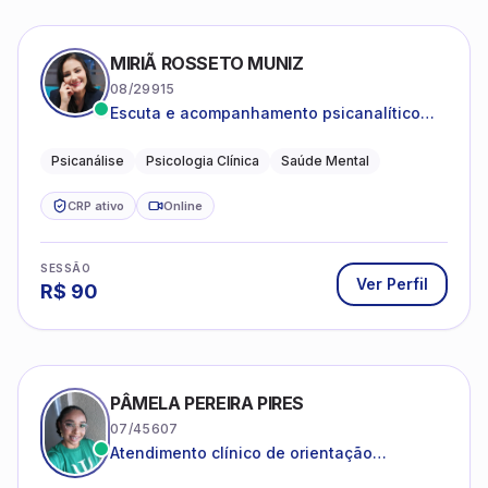
MIRIÃ ROSSETO MUNIZ
08/29915
Escuta e acompanhamento psicanalítico
para adultos e adolescentes.
Psicanálise
Psicologia Clínica
Saúde Mental
CRP ativo
Online
SESSÃO
Ver Perfil
R$
90
PÂMELA PEREIRA PIRES
07/45607
Atendimento clínico de orientação
psicanalítica para adolescentes, adultos e