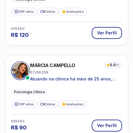
CRP ativo
Online
Avaliações
SESSÃO
Ver Perfil
R$
120
MÁRCIA CAMPELLO
5.0
(
1
)
07/09259
Atuando na clínica há mais de 25 anos,
amparada pela psicanálise e suas
estruturas, com experiência em
Psicologia Clínica
atendimento a jovens e adultos.
CRP ativo
Online
Avaliações
SESSÃO
Ver Perfil
R$
90