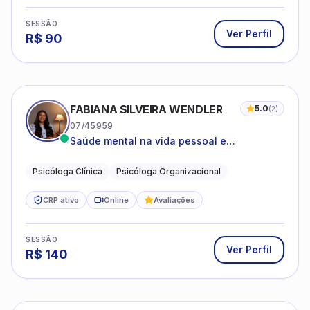
SESSÃO
Ver Perfil
R$
90
FABIANA SILVEIRA WENDLER
5.0
(
2
)
07/45959
Saúde mental na vida pessoal e
profissional.
Psicóloga Clínica
Psicóloga Organizacional
CRP ativo
Online
Avaliações
SESSÃO
Ver Perfil
R$
140