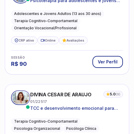
Psicoterapia para adolescentes e jovens
adultos com foco em ansiedade,
autoestima, relações e orientação
Adolescentes e Jovens Adultos (13 aos 30 anos)
profissional
Terapia Cognitivo-Comportamental
Orientação Vocacional/Profissional
CRP ativo
Online
Avaliações
SESSÃO
Ver Perfil
R$
90
DIVINA CESAR DE ARAUJO
5.0
(
9
)
01/22517
TCC e desenvolvimento emocional para
adultos e idosos
Terapia Cognitivo-Comportamental
Psicologia Organizacional
Psicóloga Clínica