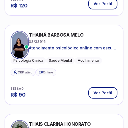
Ver Perfil
R$
120
THAINÁ BARBOSA MELO
03/33916
Atendimento psicológico online com escuta
acolhedora e foco no seu bem-estar
emocional
Psicologia Clínica
Saúde Mental
Acolhimento
CRP ativo
Online
SESSÃO
Ver Perfil
R$
90
THAIS CLARINA HONORATO