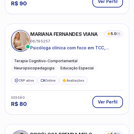
Ver Perfil
R$
90
MARIANA FERNANDES VIANA
5.0
(
1
)
06/195257
Psicóloga clínica com foco em TCC,
neuropsicopedagogia e acompanhamento
do neurodesenvolvimento.
Terapia Cognitivo-Comportamental
Neuropsicopedagogia
Educação Especial
CRP ativo
Online
Avaliações
SESSÃO
Ver Perfil
R$
80