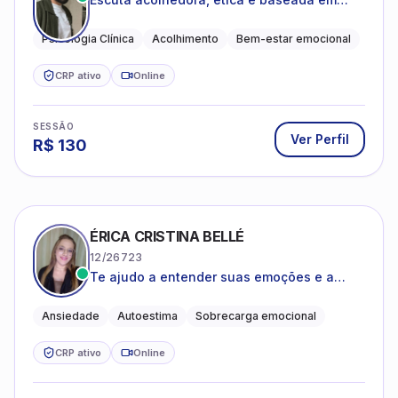
evidências
Psicologia Clínica
Acolhimento
Bem-estar emocional
CRP ativo
Online
SESSÃO
Ver Perfil
R$
130
ÉRICA CRISTINA BELLÉ
12/26723
Te ajudo a entender suas emoções e a
encontrar formas mais leves de lidar com o
que você está vivendo
Ansiedade
Autoestima
Sobrecarga emocional
CRP ativo
Online