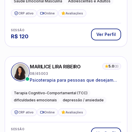
Saúde Emocional Masculina
Adolescentes e Adultos
CRP ativo
Online
Avaliações
SESSÃO
Ver Perfil
R$
120
MARILICE LIRA RIBEIRO
5.0
(
3
)
08/45003
Psicoterapia para pessoas que desejam
compreender as emoções e lidar com as
dificuldades do dia a dia
Terapia Cognitivo-Comportamental (TCC)
dificuldades emocionais
depressão / ansiedade
CRP ativo
Online
Avaliações
SESSÃO