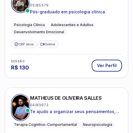
05/85579
Pós-graduado em psicologia clínica
Psicologia Clínica
Adolescentes e Adultos
Desenvolvimento Emocional
CRP ativo
Online
SESSÃO
Ver Perfil
R$
130
MATHEUS DE OLIVEIRA SALLES
04/83673
Te ajudo a organizar seus pensamentos,
regular suas emoções e viver com mais
clareza e sentido, com uma terapia
Terapia Cognitivo-Comportamental
Neuropsicologia
estruturada e baseada em ciência.