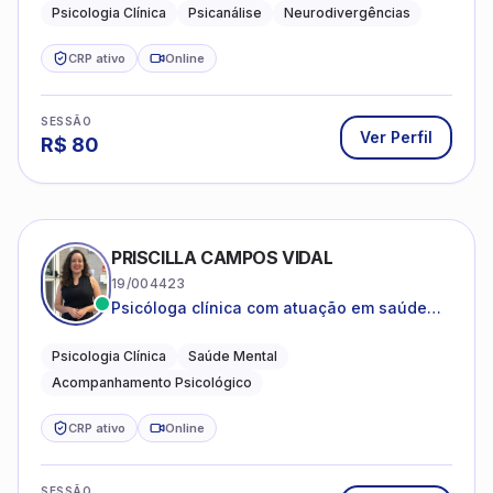
crianças neurotípicas
Psicologia Clínica
Psicanálise
Neurodivergências
CRP ativo
Online
SESSÃO
Ver Perfil
R$
80
PRISCILLA CAMPOS VIDAL
19/004423
Psicóloga clínica com atuação em saúde
mental e acompanhamento psicológico.
Psicologia Clínica
Saúde Mental
Acompanhamento Psicológico
CRP ativo
Online
SESSÃO