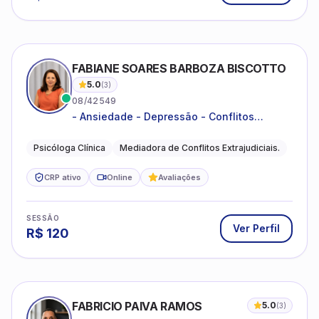
FABIANE SOARES BARBOZA BISCOTTO
5.0
(
3
)
08/42549
- Ansiedade - Depressão - Conflitos
conjugais - Conflitos familiares e
relacionamentos - Autoestima -
Psicóloga Clínica
Mediadora de Conflitos Extrajudiciais.
Desenvolvimento emocional
CRP ativo
Online
Avaliações
SESSÃO
Ver Perfil
R$
120
FABRICIO PAIVA RAMOS
5.0
(
3
)