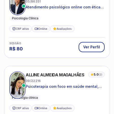
05/86351
Atendimento psicológico online com ética,
sigilo e acolhimento.
Psicologia Clínica
CRP ativo
Online
Avaliações
SESSÃO
Ver Perfil
R$
80
ALLINE ALMEIDA MAGALHÃES
5.0
(
2
)
09/22216
Psicoterapia com foco em saúde mental,
relações interpessoais e autoestima para
adolescentes e adultos.
Psicologia clínica
CRP ativo
Online
Avaliações