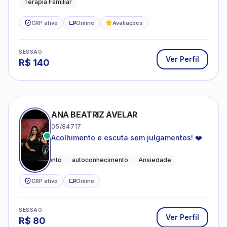
Terapia Familiar
CRP ativo
Online
Avaliações
SESSÃO
Ver Perfil
R$
140
ANA BEATRIZ AVELAR
05/84717
Acolhimento e escuta sem julgamentos! ❤️
Acolhimento
autoconhecimento
Ansiedade
CRP ativo
Online
SESSÃO
Ver Perfil
R$
80