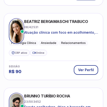
BEATRIZ BERGAMASCHI TRABUCO
08/42531
Atuação clínica com foco em acolhimento,
autoestima, ansiedade e transições de vida
Psicologia Clínica
Ansiedade
Relacionamentos
CRP ativo
Online
SESSÃO
Ver Perfil
R$
90
BRUNNO TURÍBIO ROCHA
23/003452
Escuta acolhedora, ética e baseada em