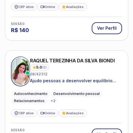
CRP ativo
Online
Avaliações
SESSÃO
Ver Perfil
R$
140
RAQUEL TEREZINHA DA SILVA BIONDI
5.0
(
9
)
08/42512
Ajudo pessoas a desenvolver equilíbrio
emocional e relações mais saudáveis
Autoconhecimento
Desenvolvimento pessoal
Relacionamentos
+
2
CRP ativo
Online
Avaliações
SESSÃO