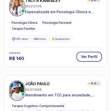
TALITA KANEBLEY
5.0
(
4
)
06/212705
Especializada em Psicologia Clínica e
Perinatal para adolescentes, adultos e
famílias
Psicologia Clínica
Psicologia Perinatal
Terapia Familiar
CRP ativo
Online
Avaliações
SESSÃO
Ver Perfil
R$
140
JOÃO PAULO
5.0
(
3
)
06/213068
Atendimento em TCC para ansiedade,
estresse e desenvolvimento de autonomia
emocional
Terapia Cognitivo-Comportamental