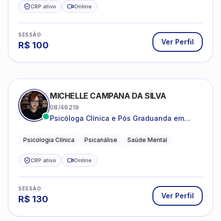
CRP ativo
Online
SESSÃO
Ver Perfil
R$
100
MICHELLE CAMPANA DA SILVA
08/46219
Psicóloga Clínica e Pós Graduanda em
Psicanálise Clínica e Teoria pela FAAP.
Psicologia Clínica
Psicanálise
Saúde Mental
CRP ativo
Online
SESSÃO
Ver Perfil
R$
130