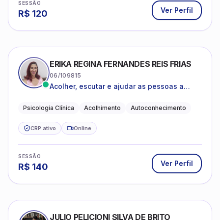
SESSÃO
Ver Perfil
R$
120
ERIKA REGINA FERNANDES REIS FRIAS
06/109815
Acolher, escutar e ajudar as pessoas a
darem um novo sentido na vida
Psicologia Clínica
Acolhimento
Autoconhecimento
CRP ativo
Online
SESSÃO
Ver Perfil
R$
140
JULIO PELICIONI SILVA DE BRITO