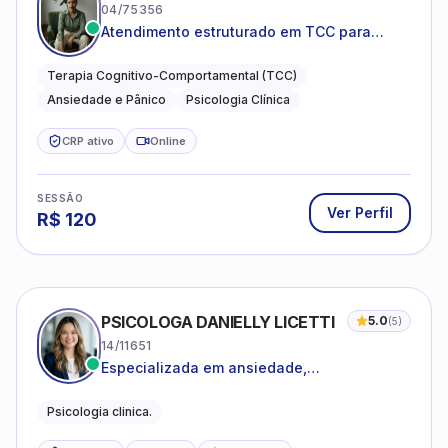
04/75356
Atendimento estruturado em TCC para
ansiedade, pânico e autocobrança
excessiva
Terapia Cognitivo-Comportamental (TCC)
Ansiedade e Pânico
Psicologia Clínica
CRP ativo
Online
SESSÃO
Ver Perfil
R$
120
PSICOLOGA DANIELLY LICETTI
5.0
(
5
)
14/11651
Especializada em ansiedade,
autoconhecimento, depressão.
Psicologia clinica.