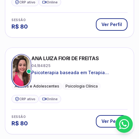
CRP ativo
Online
SESSÃO
Ver Perfil
R$
80
ANA LUIZA FIORI DE FREITAS
04/84825
Psicoterapia baseada em Terapia
Cognitivo-Comportamental
Adultos e Adolescentes
Psicologia Clínica
CRP ativo
Online
SESSÃO
Ver Perfil
R$
80