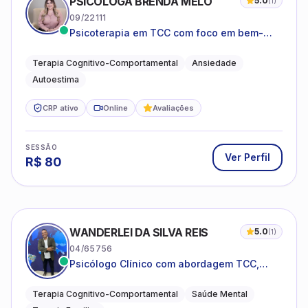
PSICÓLOGA BRENDA MELO
5.0
(
1
)
09/22111
Psicoterapia em TCC com foco em bem-
estar emocional e estratégias práticas para
o cotidiano
Terapia Cognitivo-Comportamental
Ansiedade
Autoestima
CRP ativo
Online
Avaliações
SESSÃO
Ver Perfil
R$
80
WANDERLEI DA SILVA REIS
5.0
(
1
)
04/65756
Psicólogo Clínico com abordagem TCC,
especializado em saúde mental e terapia
sistêmica
Terapia Cognitivo-Comportamental
Saúde Mental