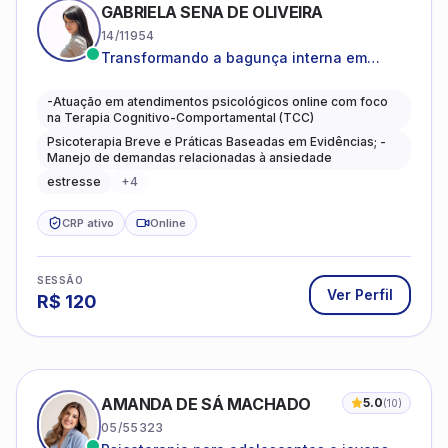
GABRIELA SENA DE OLIVEIRA
14/11954
Transformando a bagunça interna em
autoconhecimento, clareza, leveza e
caminhos mais gentis para se viver.
-Atuação em atendimentos psicológicos online com foco
na Terapia Cognitivo-Comportamental (TCC)
Psicoterapia Breve e Práticas Baseadas em Evidências; -
Manejo de demandas relacionadas à ansiedade
estresse
+
4
CRP ativo
Online
SESSÃO
Ver Perfil
R$
120
AMANDA DE SÁ MACHADO
5.0
(
10
)
05/55323