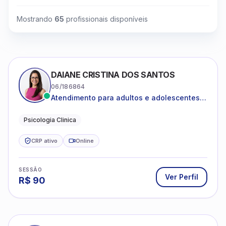
Mostrando
65
profissionais disponíveis
DAIANE CRISTINA DOS SANTOS
06/186864
Atendimento para adultos e adolescentes a
partir de 12 anos
Psicologia Clinica
CRP ativo
Online
SESSÃO
Ver Perfil
R$
90