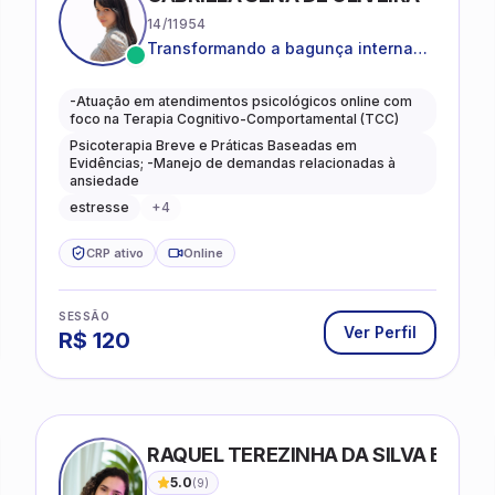
14/11954
Transformando a bagunça interna
em autoconhecimento, clareza,
leveza e caminhos mais gentis para
-Atuação em atendimentos psicológicos online com
se viver.
foco na Terapia Cognitivo-Comportamental (TCC)
Psicoterapia Breve e Práticas Baseadas em
Evidências; -Manejo de demandas relacionadas à
ansiedade
estresse
+
4
CRP ativo
Online
SESSÃO
Ver Perfil
R$
120
RAQUEL TEREZINHA DA SILVA BIOND
5.0
(
9
)