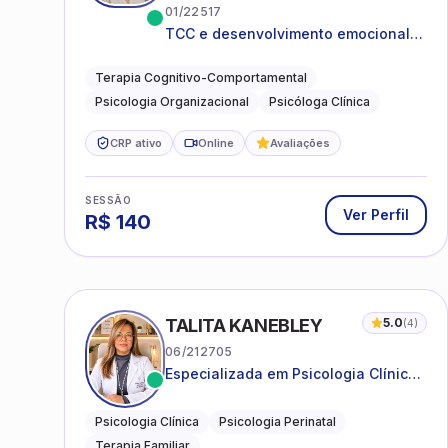
01/22517
TCC e desenvolvimento emocional
para adultos e idosos
Terapia Cognitivo-Comportamental
Psicologia Organizacional
Psicóloga Clínica
CRP ativo
Online
Avaliações
SESSÃO
Ver Perfil
R$
140
TALITA KANEBLEY
5.0
(
4
)
06/212705
Especializada em Psicologia Clínica
e Perinatal para adolescentes,
adultos e famílias
Psicologia Clínica
Psicologia Perinatal
Terapia Familiar