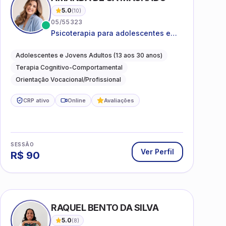
5.0
(
10
)
05/55323
Psicoterapia para adolescentes e
jovens adultos com foco em
ansiedade, autoestima, relações e
Adolescentes e Jovens Adultos (13 aos 30 anos)
orientação profissional
Terapia Cognitivo-Comportamental
Orientação Vocacional/Profissional
CRP ativo
Online
Avaliações
SESSÃO
Ver Perfil
R$
90
I
RAQUEL BENTO DA SILVA
5.0
(
8
)