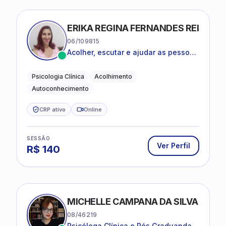
ERIKA REGINA FERNANDES REIS FRI
06/109815
Acolher, escutar e ajudar as pessoas
a darem um novo sentido na vida
Psicologia Clínica
Acolhimento
Autoconhecimento
CRP ativo
Online
SESSÃO
Ver Perfil
R$
140
MICHELLE CAMPANA DA SILVA
08/46219
Psicóloga Clínica e Pós Graduanda