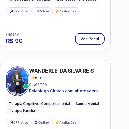
CRP ativo
Online
Avaliações
SESSÃO
Ver Perfil
R$
90
WANDERLEI DA SILVA REIS
5.0
(
1
)
04/65756
Psicólogo Clínico com abordagem
TCC, especializado em saúde mental
e terapia sistêmica
Terapia Cognitivo-Comportamental
Saúde Mental
Terapia Familiar
CRP ativo
Online
Avaliações