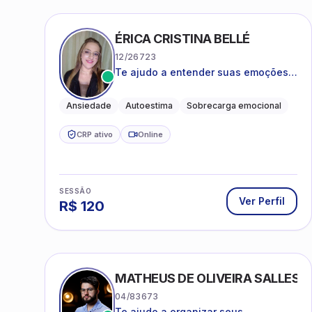
ÉRICA CRISTINA BELLÉ
12/26723
Te ajudo a entender suas emoções e
a encontrar formas mais leves de
lidar com o que você está vivendo
Ansiedade
Autoestima
Sobrecarga emocional
CRP ativo
Online
SESSÃO
Ver Perfil
R$
120
MATHEUS DE OLIVEIRA SALLES
04/83673
Te ajudo a organizar seus