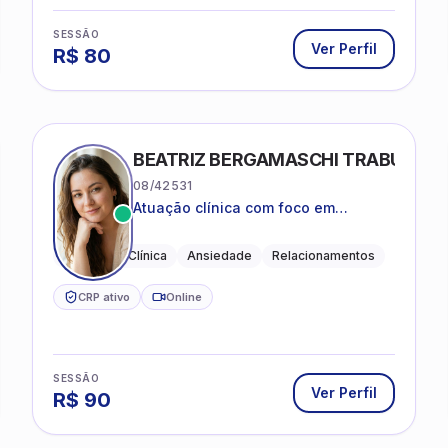
SESSÃO
Ver Perfil
R$
80
BEATRIZ BERGAMASCHI TRABUCO
08/42531
Atuação clínica com foco em
acolhimento, autoestima, ansiedade
e transições de vida
Psicologia Clínica
Ansiedade
Relacionamentos
CRP ativo
Online
SESSÃO
Ver Perfil
R$
90