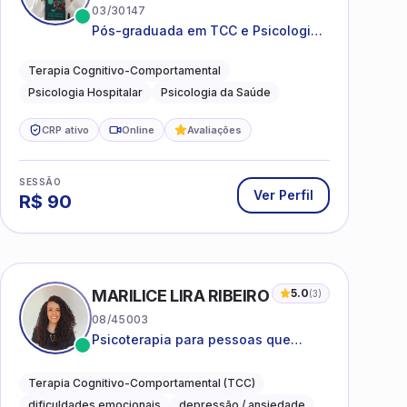
03/30147
Pós-graduada em TCC e Psicologia
Hospitalar e da Saúde
Terapia Cognitivo-Comportamental
Psicologia Hospitalar
Psicologia da Saúde
CRP ativo
Online
Avaliações
SESSÃO
Ver Perfil
R$
90
MARILICE LIRA RIBEIRO
5.0
(
3
)
08/45003
Psicoterapia para pessoas que
desejam compreender as emoções e
lidar com as dificuldades do dia a
Terapia Cognitivo-Comportamental (TCC)
dia
dificuldades emocionais
depressão / ansiedade