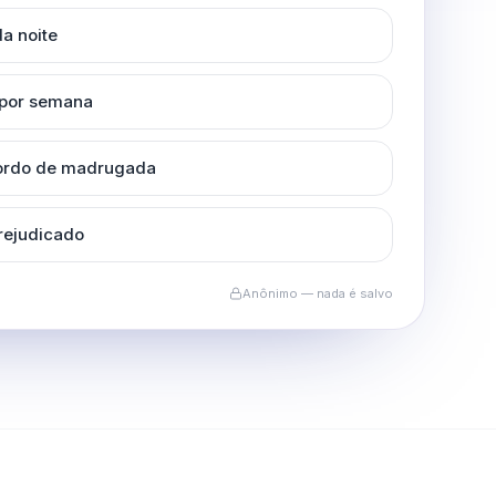
a noite
 por semana
cordo de madrugada
rejudicado
Anônimo — nada é salvo