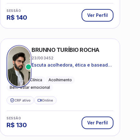
SESSÃO
Ver Perfil
R$
140
BRUNNO TURÍBIO ROCHA
23/003452
Escuta acolhedora, ética e baseada
em evidências
Psicologia Clínica
Acolhimento
Bem-estar emocional
CRP ativo
Online
SESSÃO
Ver Perfil
R$
130