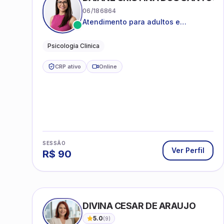
06/186864
Atendimento para adultos e
adolescentes a partir de 12 anos
Psicologia Clinica
CRP ativo
Online
SESSÃO
Ver Perfil
R$
90
DIVINA CESAR DE ARAUJO
5.0
(
9
)