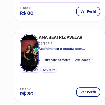
SESSÃO
Ver Perfil
R$
80
ANA BEATRIZ AVELAR
05/84717
Acolhimento e escuta sem
julgamentos! ❤️
Acolhimento
autoconhecimento
Ansiedade
CRP ativo
Online
SESSÃO
Ver Perfil
R$
80