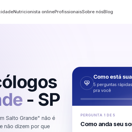
cidade
Nutricionista online
Profissionais
Sobre nós
Blog
cólogos
Como está sua
5 perguntas rápida
pra você
nde
-
SP
PERGUNTA
1
DE
5
m Salto Grande" não é
Como anda seu so
que não dizem por que