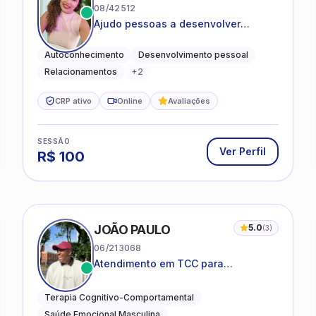
08/42512
Ajudo pessoas a desenvolver
equilíbrio emocional e relações mais
saudáveis
Autoconhecimento
Desenvolvimento pessoal
Relacionamentos
+
2
CRP ativo
Online
Avaliações
SESSÃO
Ver Perfil
R$
100
JOÃO PAULO
5.0
(
3
)
06/213068
Atendimento em TCC para
ansiedade, estresse e
desenvolvimento de autonomia
Terapia Cognitivo-Comportamental
emocional
Saúde Emocional Masculina