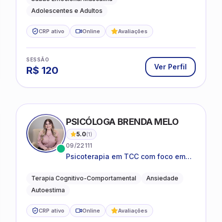
Adolescentes e Adultos
CRP ativo
Online
Avaliações
SESSÃO
Ver Perfil
R$
120
PSICÓLOGA BRENDA MELO
5.0
(
1
)
09/22111
Psicoterapia em TCC com foco em
bem-estar emocional e estratégias
práticas para o cotidiano
Terapia Cognitivo-Comportamental
Ansiedade
Autoestima
CRP ativo
Online
Avaliações