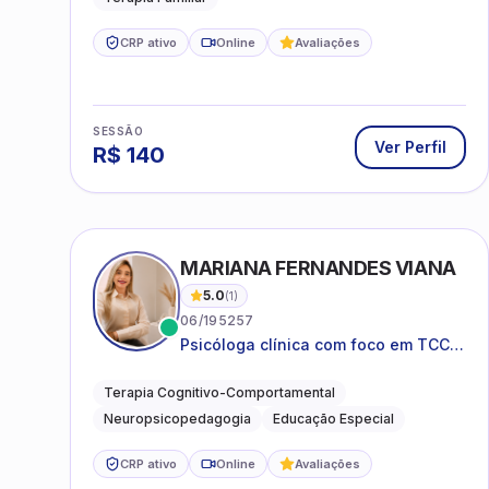
CRP ativo
Online
Avaliações
SESSÃO
Ver Perfil
R$
140
MARIANA FERNANDES VIANA
5.0
(
1
)
06/195257
Psicóloga clínica com foco em TCC,
neuropsicopedagogia e
acompanhamento do
Terapia Cognitivo-Comportamental
neurodesenvolvimento.
Neuropsicopedagogia
Educação Especial
CRP ativo
Online
Avaliações