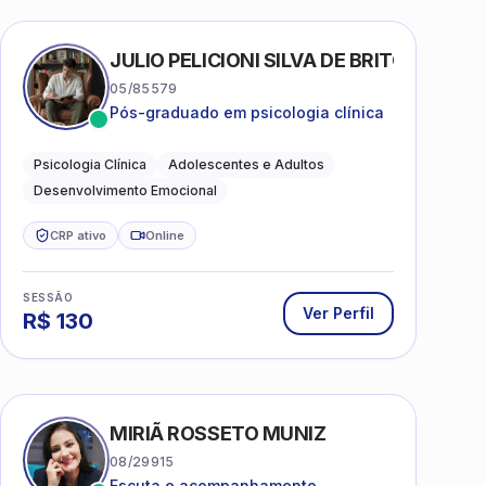
AS
JULIO PELICIONI SILVA DE BRITO
05/85579
Pós-graduado em psicologia clínica
Psicologia Clínica
Adolescentes e Adultos
Desenvolvimento Emocional
CRP ativo
Online
SESSÃO
Ver Perfil
R$
130
MIRIÃ ROSSETO MUNIZ
08/29915
Escuta e acompanhamento