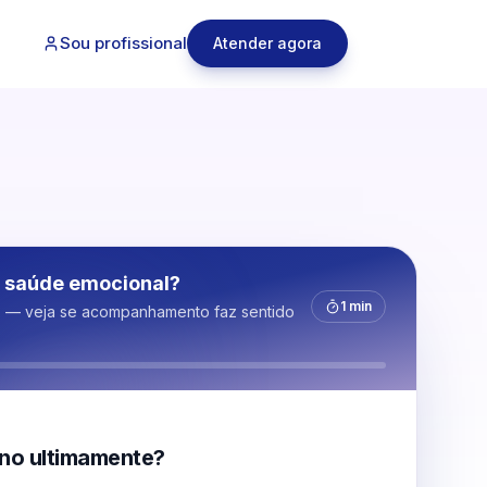
Sou profissional
Atender agora
 saúde emocional?
1 min
s — veja se acompanhamento faz sentido
no ultimamente?