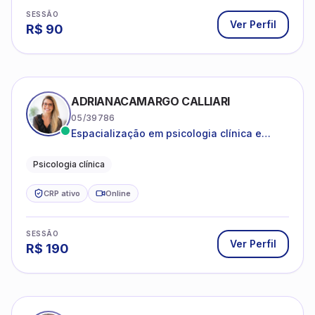
R$
90
ADRIANACAMARGO CALLIARI
05/39786
Espacialização em psicologia clínica e
coach
Psicologia clínica
CRP ativo
Online
SESSÃO
Ver Perfil
R$
190
ANA CAROLINA SANTOS JARDIM
08/47307