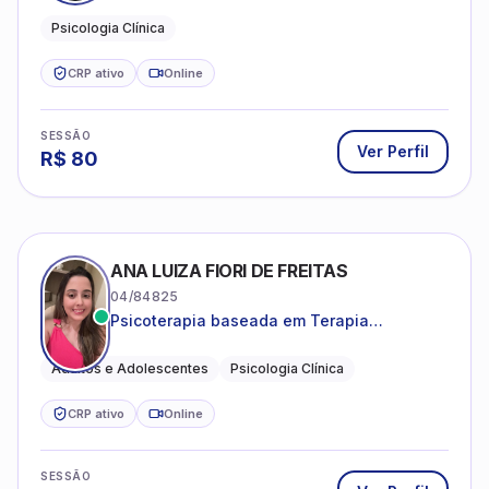
CRP ativo
Online
SESSÃO
Ver Perfil
R$
80
ANA LUIZA FIORI DE FREITAS
04/84825
Psicoterapia baseada em Terapia
Cognitivo-Comportamental
Adultos e Adolescentes
Psicologia Clínica
CRP ativo
Online
SESSÃO
Ver Perfil
R$
80