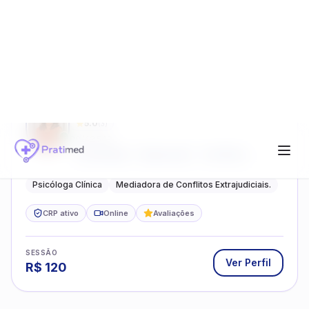
Ver Perfil
R$
80
FABIANE SOARES BARBOZA BISCOTTO
5.0
(
3
)
08/42549
- Ansiedade - Depressão - Conflitos
conjugais - Conflitos familiares e
relacionamentos - Autoestima -
Psicóloga Clínica
Mediadora de Conflitos Extrajudiciais.
Desenvolvimento emocional
CRP ativo
Online
Avaliações
SESSÃO
Ver Perfil
R$
120