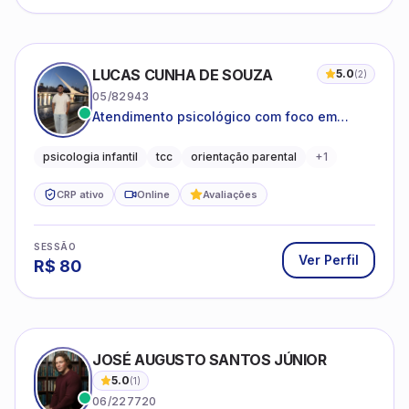
LUCAS CUNHA DE SOUZA
5.0
(
2
)
05/82943
Atendimento psicológico com foco em
Terapia Cognitivo-Comportamental (TCC),
promovendo equilíbrio emocional e
psicologia infantil
tcc
orientação parental
+
1
qualidade de vida.
CRP ativo
Online
Avaliações
SESSÃO
Ver Perfil
R$
80
JOSÉ AUGUSTO SANTOS JÚNIOR
5.0
(
1
)
06/227720
Relacionamentos Instáveis