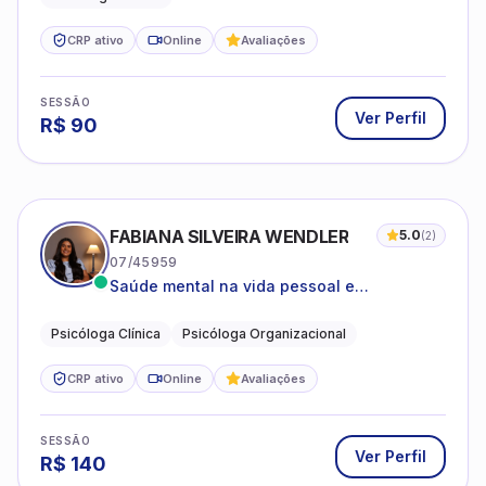
CRP ativo
Online
Avaliações
SESSÃO
Ver Perfil
R$
90
FABIANA SILVEIRA WENDLER
5.0
(
2
)
07/45959
Saúde mental na vida pessoal e
profissional.
Psicóloga Clínica
Psicóloga Organizacional
CRP ativo
Online
Avaliações
SESSÃO
Ver Perfil
R$
140