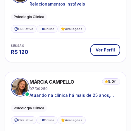
Psicologia Clínica
CRP ativo
Online
Avaliações
SESSÃO
Ver Perfil
R$
120
MÁRCIA CAMPELLO
5.0
(
1
)
07/09259
Atuando na clínica há mais de 25 anos,
amparada pela psicanálise e suas
estruturas, com experiência em
Psicologia Clínica
atendimento a jovens e adultos.
CRP ativo
Online
Avaliações
SESSÃO
Ver Perfil