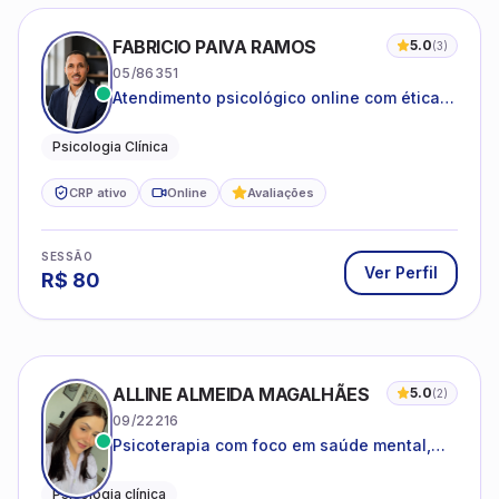
FABRICIO PAIVA RAMOS
5.0
(
3
)
05/86351
Atendimento psicológico online com ética,
sigilo e acolhimento.
Psicologia Clínica
CRP ativo
Online
Avaliações
SESSÃO
Ver Perfil
R$
80
ALLINE ALMEIDA MAGALHÃES
5.0
(
2
)
09/22216
Psicoterapia com foco em saúde mental,
relações interpessoais e autoestima para
adolescentes e adultos.
Psicologia clínica