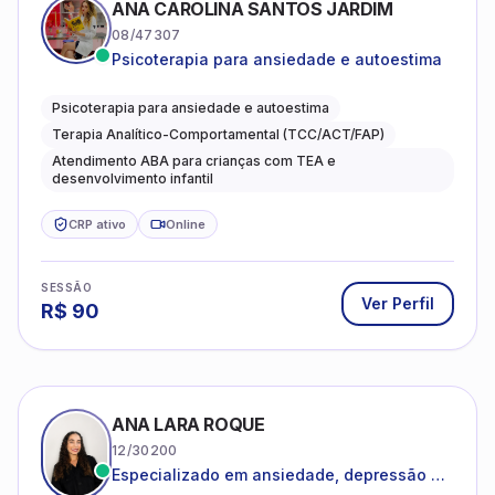
Psicoterapia para ansiedade e autoestima
Psicoterapia para ansiedade e autoestima
Terapia Analítico-Comportamental (TCC/ACT/FAP)
Atendimento ABA para crianças com TEA e
desenvolvimento infantil
CRP ativo
Online
SESSÃO
Ver Perfil
R$
90
ANA LARA ROQUE
12/30200
Especializado em ansiedade, depressão e
desenvolvimento emocional
Psicologia Clínica