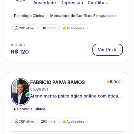
CATHARINE AÍZA RÊGO MARINHO
05/64173
Especializada em jovens adultos
Psicologia Clinica
CRP ativo
Online
SESSÃO
Ver Perfil
R$
90
CRISTINA OLIVA CASTILLO
06/71341