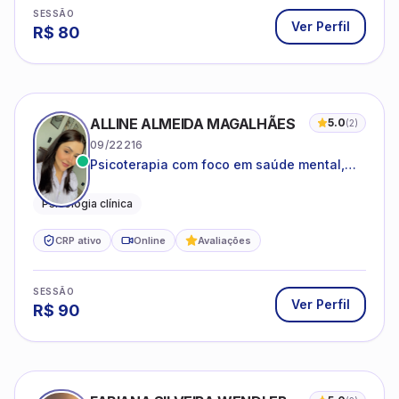
Ansiedade, Depressão, Autocobrança,
Baixa Autoestima, Exaustão Emocional,
Relacionamentos, transtornos de Humor,
Especialista em TCC
TDHA,TEA, etc.
Saúde mental no contexto das organizações
Neuropsicologia
CRP ativo
Online
SESSÃO
Ver Perfil
R$
95
DIANA DA SILVA PEREIRA
05/62250
Cuidado com a saúde emocional e
desenvolvimento pessoal
Psicologia clínica
Saúde Emocional
Desenvolvimento Pessoal