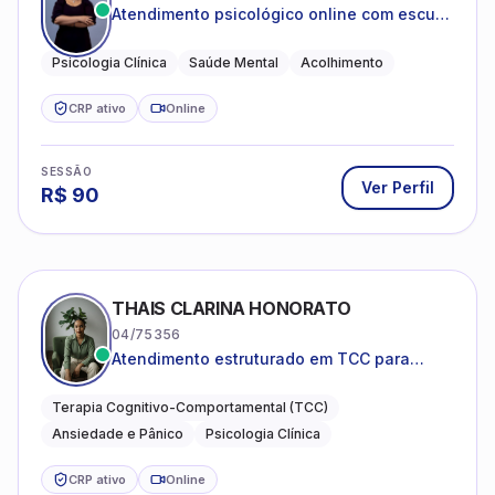
SESSÃO
Ver Perfil
R$
80
BEATRIZ MARIAN LIMA
12/25527
Atendimento de adolescentes e adultos
Psicologia Clínica
CRP ativo
Online
SESSÃO
Ver Perfil
R$
90