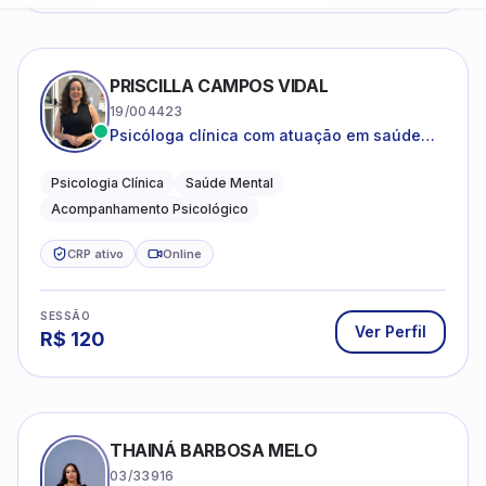
Especializado em ansiedade, depressão e
desenvolvimento emocional
Psicologia Clínica
CRP ativo
Online
SESSÃO
Ver Perfil
R$
80
ANA LUIZA FIORI DE FREITAS
04/84825
Psicoterapia baseada em Terapia
Cognitivo-Comportamental
Adultos e Adolescentes
Psicologia Clínica
CRP ativo
Online