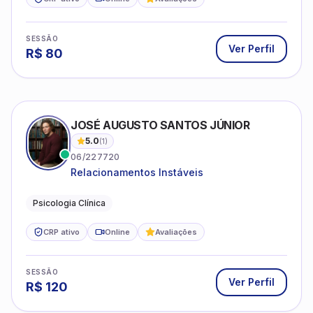
ESTEFANIE VIDOR
06/207970
PSICÓLOGA DE MULHERES; focada em
melhorar relacionamentos os conflitos,
dentro da sua realidade.
Psicologia clínica
CRP ativo
Online
SESSÃO
Ver Perfil
R$
80
ESTÉFANY ALMEIDA
18/04650
Atendimento psicológico online para