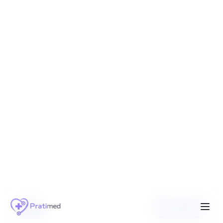
ANA CAROLINA SANTOS JARDIM
08/47307
Psicoterapia para ansiedade e autoestima
Psicoterapia para ansiedade e autoestima
Terapia Analítico-Comportamental (TCC/ACT/FAP)
Atendimento ABA para crianças com TEA e
desenvolvimento infantil
CRP ativo
Online
SESSÃO
Ver Perfil
R$
90
ANA LARA ROQUE
12/30200