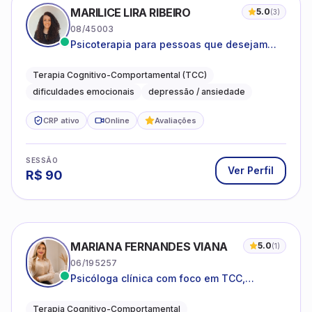
MARILICE LIRA RIBEIRO
5.0
(
3
)
08/45003
Psicoterapia para pessoas que desejam
compreender as emoções e lidar com as
dificuldades do dia a dia
Terapia Cognitivo-Comportamental (TCC)
dificuldades emocionais
depressão / ansiedade
CRP ativo
Online
Avaliações
SESSÃO
Ver Perfil
R$
90
MARIANA FERNANDES VIANA
5.0
(
1
)
06/195257
Psicóloga clínica com foco em TCC,
neuropsicopedagogia e acompanhamento
do neurodesenvolvimento.
Terapia Cognitivo-Comportamental