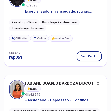
5.0
(
3
)
19/5258
Especializado em ansiedade, rotinas,
dificuldades emocionais, conflitos
familiares e questões comportamentais.
Psicólogo Clinico
Psicólogo Penitenciário
Psicoterapeuta online
CRP ativo
Online
Avaliações
SESSÃO
Ver Perfil
R$
80
FABIANE SOARES BARBOZA BISCOTTO
5.0
(
3
)
08/42549
- Ansiedade - Depressão - Conflitos
conjugais - Conflitos familiares e
relacionamentos - Autoestima -
Psicóloga Clínica
Mediadora de Conflitos Extrajudiciais.