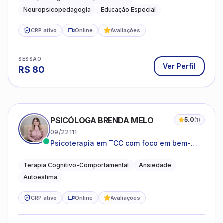
Neuropsicopedagogia
Educação Especial
CRP ativo
Online
Avaliações
SESSÃO
Ver Perfil
R$
80
PSICÓLOGA BRENDA MELO
5.0
(
1
)
09/22111
Psicoterapia em TCC com foco em bem-
estar emocional e estratégias práticas para
o cotidiano
Terapia Cognitivo-Comportamental
Ansiedade
Autoestima
CRP ativo
Online
Avaliações