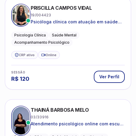
PRISCILLA CAMPOS VIDAL
19/004423
Psicóloga clínica com atuação em saúde
mental e acompanhamento psicológico.
Psicologia Clínica
Saúde Mental
Acompanhamento Psicológico
CRP ativo
Online
SESSÃO
Ver Perfil
R$
120
THAINÁ BARBOSA MELO
03/33916
Atendimento psicológico online com escuta
acolhedora e foco no seu bem-estar
emocional