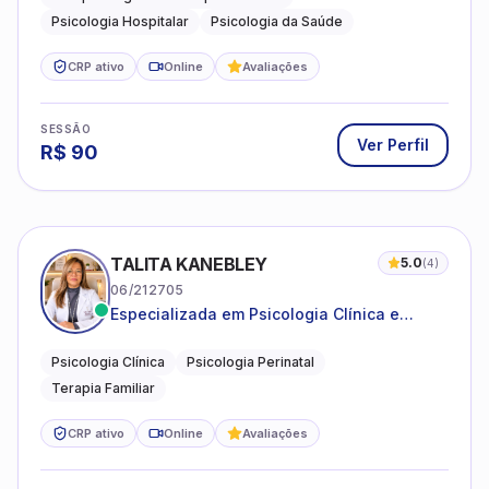
Psicologia Hospitalar
Psicologia da Saúde
CRP ativo
Online
Avaliações
SESSÃO
Ver Perfil
R$
90
TALITA KANEBLEY
5.0
(
4
)
06/212705
Especializada em Psicologia Clínica e
Perinatal para adolescentes, adultos e
famílias
Psicologia Clínica
Psicologia Perinatal
Terapia Familiar
CRP ativo
Online
Avaliações