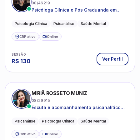
08/46219
Psicóloga Clínica e Pós Graduanda em
Psicanálise Clínica e Teoria pela FAAP.
Psicologia Clínica
Psicanálise
Saúde Mental
CRP ativo
Online
SESSÃO
Ver Perfil
R$
130
MIRIÃ ROSSETO MUNIZ
08/29915
Escuta e acompanhamento psicanalítico
para adultos e adolescentes.
Psicanálise
Psicologia Clínica
Saúde Mental
CRP ativo
Online