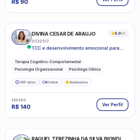
R$
90
DIVINA CESAR DE ARAUJO
5.0
(
9
)
01/22517
TCC e desenvolvimento emocional para
adultos e idosos
Terapia Cognitivo-Comportamental
Psicologia Organizacional
Psicóloga Clínica
CRP ativo
Online
Avaliações
SESSÃO
Ver Perfil
R$
140
RAQUEL TEREZINHA DA SILVA BIONDI