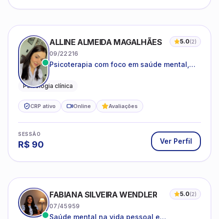
ALLINE ALMEIDA MAGALHÃES
5.0
(
2
)
09/22216
Psicoterapia com foco em saúde mental,
relações interpessoais e autoestima para
adolescentes e adultos.
Psicologia clínica
CRP ativo
Online
Avaliações
SESSÃO
Ver Perfil
R$
90
FABIANA SILVEIRA WENDLER
5.0
(
2
)
07/45959
Saúde mental na vida pessoal e