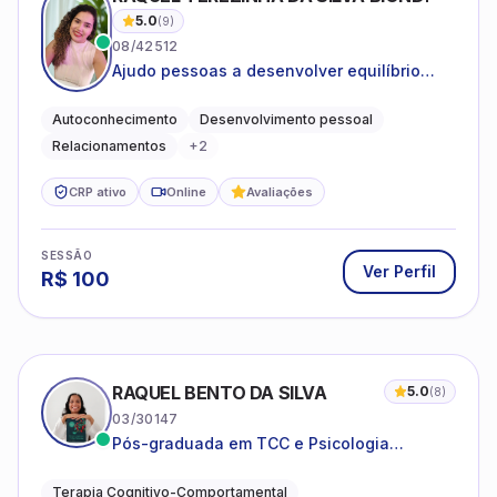
5.0
(
9
)
08/42512
Ajudo pessoas a desenvolver equilíbrio
emocional e relações mais saudáveis
Autoconhecimento
Desenvolvimento pessoal
Relacionamentos
+
2
CRP ativo
Online
Avaliações
SESSÃO
Ver Perfil
R$
100
RAQUEL BENTO DA SILVA
5.0
(
8
)
03/30147
Pós-graduada em TCC e Psicologia
Hospitalar e da Saúde
Terapia Cognitivo-Comportamental