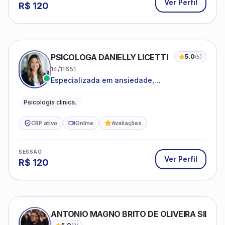
Ver Perfil
R$
120
PSICOLOGA DANIELLY LICETTI
5.0
(
5
)
14/11651
Especializada em ansiedade,
autoconhecimento, depressão.
Psicologia clinica.
CRP ativo
Online
Avaliações
SESSÃO
Ver Perfil
R$
120
ANTONIO MAGNO BRITO DE OLIVEIRA SILVA