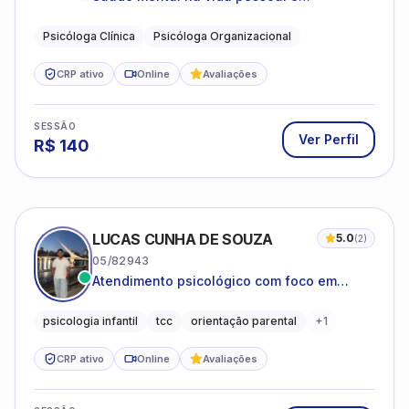
profissional.
Psicóloga Clínica
Psicóloga Organizacional
CRP ativo
Online
Avaliações
SESSÃO
Ver Perfil
R$
140
LUCAS CUNHA DE SOUZA
5.0
(
2
)
05/82943
Atendimento psicológico com foco em
Terapia Cognitivo-Comportamental (TCC),
promovendo equilíbrio emocional e
psicologia infantil
tcc
orientação parental
+
1
qualidade de vida.
CRP ativo
Online
Avaliações