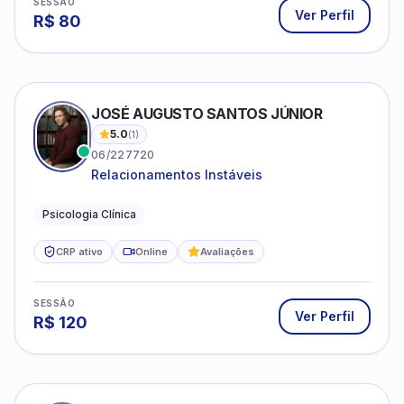
SESSÃO
Ver Perfil
R$
80
JOSÉ AUGUSTO SANTOS JÚNIOR
5.0
(
1
)
06/227720
Relacionamentos Instáveis
Psicologia Clínica
CRP ativo
Online
Avaliações
SESSÃO
Ver Perfil
R$
120