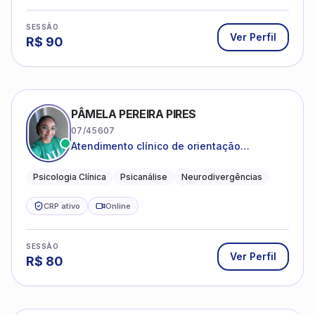
SESSÃO
Ver Perfil
R$
90
PÂMELA PEREIRA PIRES
07/45607
Atendimento clínico de orientação
psicanalítica para adolescentes, adultos e
crianças neurotípicas
Psicologia Clínica
Psicanálise
Neurodivergências
CRP ativo
Online
SESSÃO
Ver Perfil
R$
80