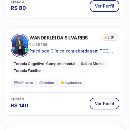
SESSÃO
Ver Perfil
R$
80
WANDERLEI DA SILVA REIS
5.0
(
1
)
04/65756
Psicólogo Clínico com abordagem TCC,
especializado em saúde mental e terapia
sistêmica
Terapia Cognitivo-Comportamental
Saúde Mental
Terapia Familiar
CRP ativo
Online
Avaliações
SESSÃO
Ver Perfil
R$
140