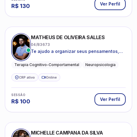
Ver Perfil
R$
130
MATHEUS DE OLIVEIRA SALLES
04/83673
Te ajudo a organizar seus pensamentos,
regular suas emoções e viver com mais
clareza e sentido, com uma terapia
Terapia Cognitivo-Comportamental
Neuropsicologia
estruturada e baseada em ciência.
CRP ativo
Online
SESSÃO
Ver Perfil
R$
100
MICHELLE CAMPANA DA SILVA