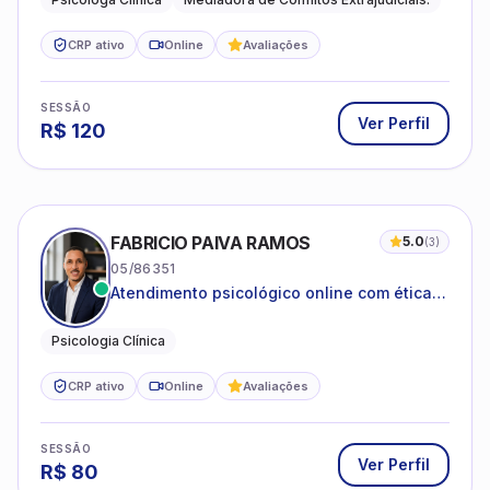
Desenvolvimento emocional
CRP ativo
Online
Avaliações
SESSÃO
Ver Perfil
R$
120
FABRICIO PAIVA RAMOS
5.0
(
3
)
05/86351
Atendimento psicológico online com ética,
sigilo e acolhimento.
Psicologia Clínica
CRP ativo
Online
Avaliações
SESSÃO
Ver Perfil
R$
80