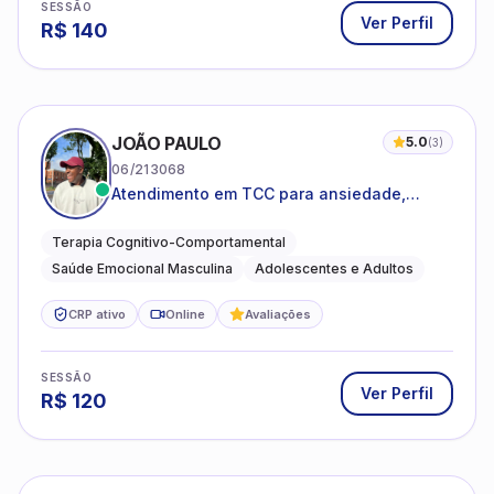
SESSÃO
Ver Perfil
R$
140
JOÃO PAULO
5.0
(
3
)
06/213068
Atendimento em TCC para ansiedade,
estresse e desenvolvimento de autonomia
emocional
Terapia Cognitivo-Comportamental
Saúde Emocional Masculina
Adolescentes e Adultos
CRP ativo
Online
Avaliações
SESSÃO
Ver Perfil
R$
120