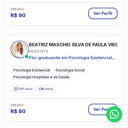
SESSÃO
Ver Perfil
R$
90
BEATRIZ MASCHIO SILVA DE PAULA VIEGAS
06/231373
Pós-graduanda em Psicologia Existencial,
Psicologia Social e Psicologia Hospitalar e
da Saúde.
Psicologia Existencial
Psicologia Social
Psicologia Hospitalar e da Saúde
CRP ativo
Online
SESSÃO
Ver Perfil
R$
80