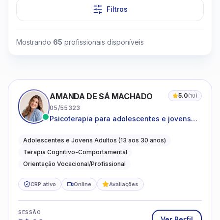
Filtros
Mostrando
65
profissionais disponíveis
AMANDA DE SÁ MACHADO
5.0
(
10
)
05/55323
Psicoterapia para adolescentes e jovens
adultos com foco em ansiedade,
autoestima, relações e orientação
Adolescentes e Jovens Adultos (13 aos 30 anos)
profissional
Terapia Cognitivo-Comportamental
Orientação Vocacional/Profissional
CRP ativo
Online
Avaliações
SESSÃO
Ver Perfil