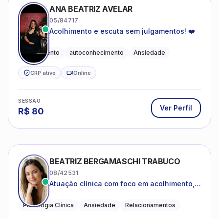
ANA BEATRIZ AVELAR
05/84717
Acolhimento e escuta sem julgamentos! ❤️
Acolhimento
autoconhecimento
Ansiedade
CRP ativo
Online
SESSÃO
Ver Perfil
R$
80
BEATRIZ BERGAMASCHI TRABUCO
08/42531
Atuação clínica com foco em acolhimento,
autoestima, ansiedade e transições de vida
Psicologia Clínica
Ansiedade
Relacionamentos