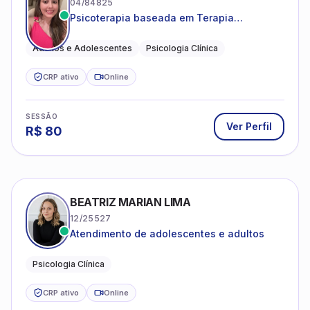
04/84825
Psicoterapia baseada em Terapia
Cognitivo-Comportamental
Adultos e Adolescentes
Psicologia Clínica
CRP ativo
Online
SESSÃO
Ver Perfil
R$
80
BEATRIZ MARIAN LIMA
12/25527
Atendimento de adolescentes e adultos
Psicologia Clínica
CRP ativo
Online