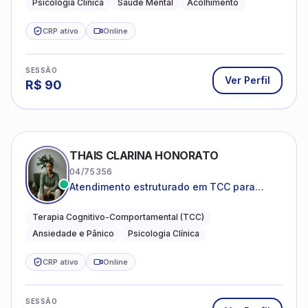
Psicologia Clínica
Saúde Mental
Acolhimento
CRP ativo
Online
SESSÃO
Ver Perfil
R$
90
THAIS CLARINA HONORATO
04/75356
Atendimento estruturado em TCC para
ansiedade, pânico e autocobrança
excessiva
Terapia Cognitivo-Comportamental (TCC)
Ansiedade e Pânico
Psicologia Clínica
CRP ativo
Online
SESSÃO