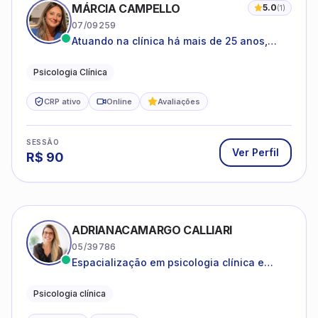
MÁRCIA CAMPELLO
5.0
(
1
)
07/09259
Atuando na clínica há mais de 25 anos,
amparada pela psicanálise e suas
estruturas, com experiência em
Psicologia Clínica
atendimento a jovens e adultos.
CRP ativo
Online
Avaliações
SESSÃO
Ver Perfil
R$
90
ADRIANACAMARGO CALLIARI
05/39786
Espacialização em psicologia clínica e
coach
Psicologia clínica