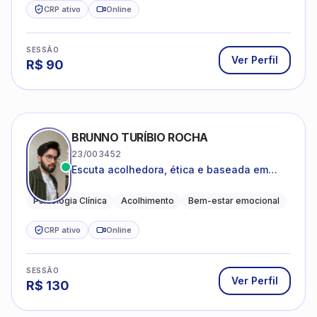
CRP ativo
Online
SESSÃO
Ver Perfil
R$
90
BRUNNO TURÍBIO ROCHA
23/003452
Escuta acolhedora, ética e baseada em
evidências
Psicologia Clínica
Acolhimento
Bem-estar emocional
CRP ativo
Online
SESSÃO
Ver Perfil
R$
130