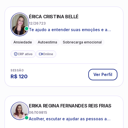
ÉRICA CRISTINA BELLÉ
12/26723
Te ajudo a entender suas emoções e a
encontrar formas mais leves de lidar com o
que você está vivendo
Ansiedade
Autoestima
Sobrecarga emocional
CRP ativo
Online
SESSÃO
Ver Perfil
R$
120
ERIKA REGINA FERNANDES REIS FRIAS
06/109815
Acolher, escutar e ajudar as pessoas a
darem um novo sentido na vida