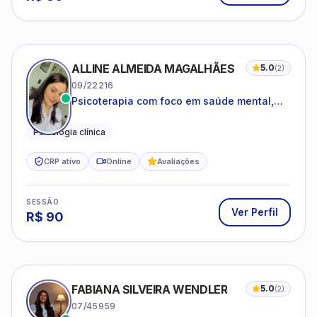
CRP ativo
Online
Avaliações
SESSÃO
Ver Perfil
R$
90
FABIANA SILVEIRA WENDLER
5.0
(
2
)
07/45959
Saúde mental na vida pessoal e
profissional.
Psicóloga Clínica
Psicóloga Organizacional
CRP ativo
Online
Avaliações
SESSÃO
Ver Perfil
R$
140