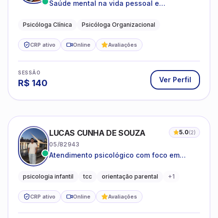
LUCAS CUNHA DE SOUZA
5.0
(
2
)
05/82943
Atendimento psicológico com foco em
Terapia Cognitivo-Comportamental (TCC),
promovendo equilíbrio emocional e
psicologia infantil
tcc
orientação parental
+
1
qualidade de vida.
CRP ativo
Online
Avaliações
SESSÃO
Ver Perfil
R$
80
JOSÉ AUGUSTO SANTOS JÚNIOR
5.0
(
1
)
06/227720
Relacionamentos Instáveis