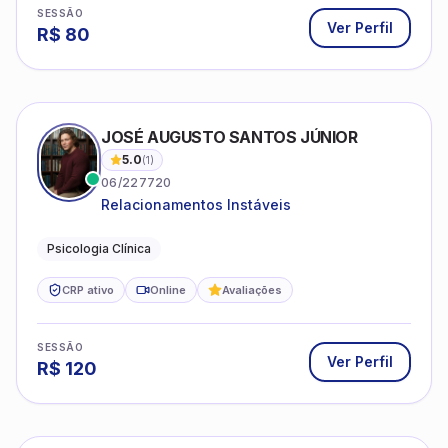
Psicologia Clínica
CRP ativo
Online
Avaliações
SESSÃO
Ver Perfil
R$
120
MÁRCIA CAMPELLO
5.0
(
1
)
07/09259
Atuando na clínica há mais de 25 anos,
amparada pela psicanálise e suas
estruturas, com experiência em
Psicologia Clínica
atendimento a jovens e adultos.
CRP ativo
Online
Avaliações
SESSÃO
Ver Perfil