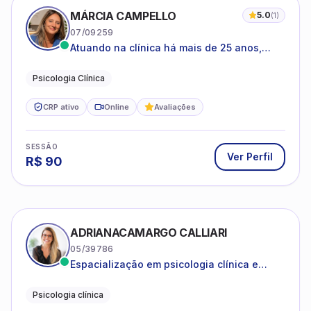
R$
90
ADRIANACAMARGO CALLIARI
05/39786
Espacialização em psicologia clínica e
coach
Psicologia clínica
CRP ativo
Online
SESSÃO
Ver Perfil
R$
190
ANA CAROLINA SANTOS JARDIM
08/47307