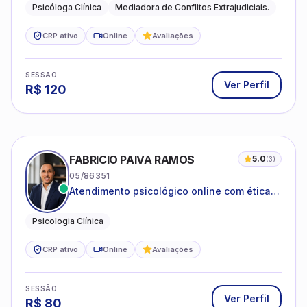
FABRICIO PAIVA RAMOS
5.0
(
3
)
05/86351
Atendimento psicológico online com ética,
sigilo e acolhimento.
Psicologia Clínica
CRP ativo
Online
Avaliações
SESSÃO
Ver Perfil
R$
80
ALLINE ALMEIDA MAGALHÃES
5.0
(
2
)
09/22216
Psicoterapia com foco em saúde mental,
relações interpessoais e autoestima para
adolescentes e adultos.
Psicologia clínica