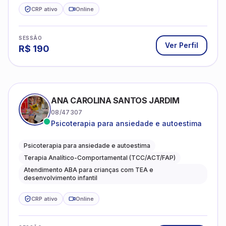
Psicoterapia para ansiedade e autoestima
Psicoterapia para ansiedade e autoestima
Terapia Analítico-Comportamental (TCC/ACT/FAP)
Atendimento ABA para crianças com TEA e
desenvolvimento infantil
CRP ativo
Online
SESSÃO
Ver Perfil
R$
90
ANA LARA ROQUE
12/30200
Especializado em ansiedade, depressão e
desenvolvimento emocional
Psicologia Clínica