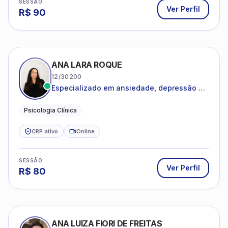
CRP ativo
Online
SESSÃO
Ver Perfil
R$
80
ANA LUIZA FIORI DE FREITAS
04/84825
Psicoterapia baseada em Terapia
Cognitivo-Comportamental
Adultos e Adolescentes
Psicologia Clínica
CRP ativo
Online
SESSÃO
Ver Perfil
R$
80