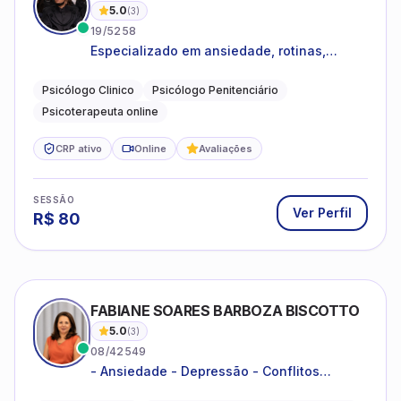
Ver Perfil
R$
80
FABIANE SOARES BARBOZA BISCOTTO
5.0
(
3
)
08/42549
- Ansiedade - Depressão - Conflitos
conjugais - Conflitos familiares e
relacionamentos - Autoestima -
Psicóloga Clínica
Mediadora de Conflitos Extrajudiciais.
Desenvolvimento emocional
CRP ativo
Online
Avaliações
SESSÃO
Ver Perfil
R$
120