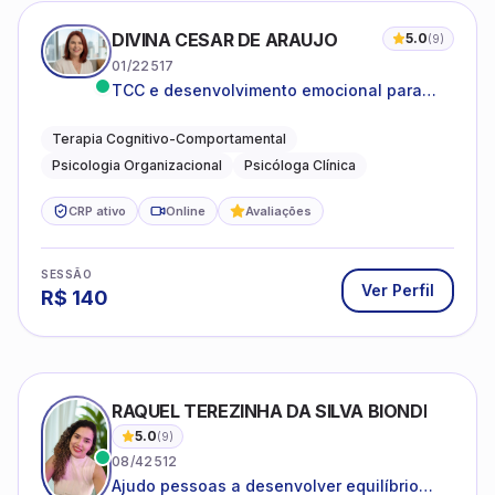
DIVINA CESAR DE ARAUJO
5.0
(
9
)
01/22517
TCC e desenvolvimento emocional para
adultos e idosos
Terapia Cognitivo-Comportamental
Psicologia Organizacional
Psicóloga Clínica
CRP ativo
Online
Avaliações
SESSÃO
Ver Perfil
R$
140
RAQUEL TEREZINHA DA SILVA BIONDI
5.0
(
9
)
08/42512
Ajudo pessoas a desenvolver equilíbrio