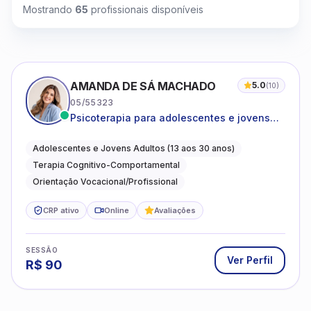
Mostrando
65
profissionais disponíveis
AMANDA DE SÁ MACHADO
5.0
(
10
)
05/55323
Psicoterapia para adolescentes e jovens
adultos com foco em ansiedade,
autoestima, relações e orientação
Adolescentes e Jovens Adultos (13 aos 30 anos)
profissional
Terapia Cognitivo-Comportamental
Orientação Vocacional/Profissional
CRP ativo
Online
Avaliações
SESSÃO
Ver Perfil
R$
90