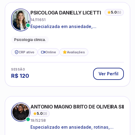
PSICOLOGA DANIELLY LICETTI
5.0
(
5
)
14/11651
Especializada em ansiedade,
autoconhecimento, depressão.
Psicologia clinica.
CRP ativo
Online
Avaliações
SESSÃO
Ver Perfil
R$
120
ANTONIO MAGNO BRITO DE OLIVEIRA SILVA
5.0
(
3
)
19/5258
Especializado em ansiedade, rotinas,
dificuldades emocionais, conflitos