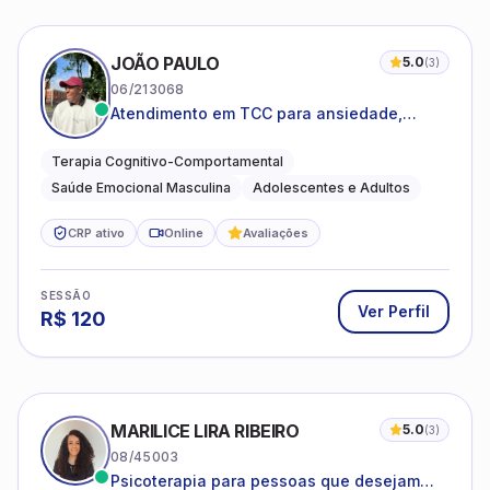
JOÃO PAULO
5.0
(
3
)
06/213068
Atendimento em TCC para ansiedade,
estresse e desenvolvimento de autonomia
emocional
Terapia Cognitivo-Comportamental
Saúde Emocional Masculina
Adolescentes e Adultos
CRP ativo
Online
Avaliações
SESSÃO
Ver Perfil
R$
120
MARILICE LIRA RIBEIRO
5.0
(
3
)
08/45003
Psicoterapia para pessoas que desejam