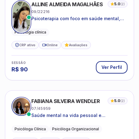
ALLINE ALMEIDA MAGALHÃES
5.0
(
2
)
09/22216
Psicoterapia com foco em saúde mental,
relações interpessoais e autoestima para
adolescentes e adultos.
Psicologia clínica
CRP ativo
Online
Avaliações
SESSÃO
Ver Perfil
R$
90
FABIANA SILVEIRA WENDLER
5.0
(
2
)
07/45959
Saúde mental na vida pessoal e
profissional.
Psicóloga Clínica
Psicóloga Organizacional