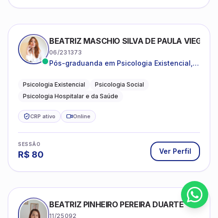
BEATRIZ MASCHIO SILVA DE PAULA VIEGAS
06/231373
Pós-graduanda em Psicologia Existencial,
Psicologia Social e Psicologia Hospitalar e
da Saúde.
Psicologia Existencial
Psicologia Social
Psicologia Hospitalar e da Saúde
CRP ativo
Online
SESSÃO
Ver Perfil
R$
80
BEATRIZ PINHEIRO PEREIRA DUARTE
11/25092