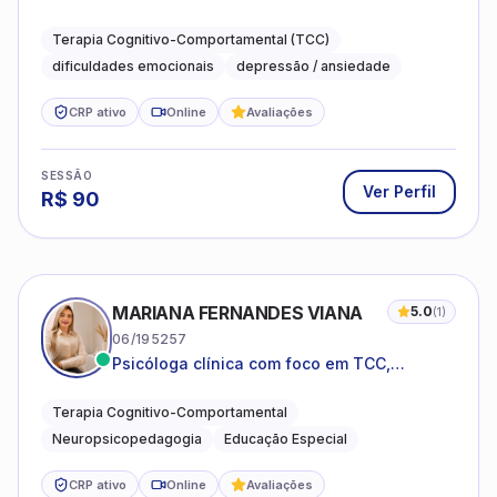
compreender as emoções e lidar com as
dificuldades do dia a dia
Terapia Cognitivo-Comportamental (TCC)
dificuldades emocionais
depressão / ansiedade
CRP ativo
Online
Avaliações
SESSÃO
Ver Perfil
R$
90
MARIANA FERNANDES VIANA
5.0
(
1
)
06/195257
Psicóloga clínica com foco em TCC,
neuropsicopedagogia e acompanhamento
do neurodesenvolvimento.
Terapia Cognitivo-Comportamental
Neuropsicopedagogia
Educação Especial
CRP ativo
Online
Avaliações