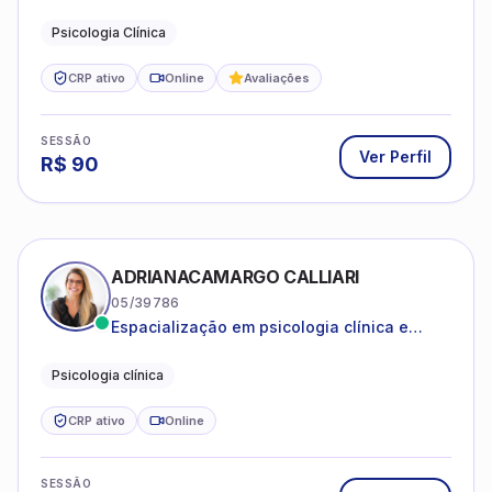
amparada pela psicanálise e suas
estruturas, com experiência em
Psicologia Clínica
atendimento a jovens e adultos.
CRP ativo
Online
Avaliações
SESSÃO
Ver Perfil
R$
90
ADRIANACAMARGO CALLIARI
05/39786
Espacialização em psicologia clínica e
coach
Psicologia clínica
CRP ativo
Online
SESSÃO