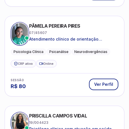
PÂMELA PEREIRA PIRES
07/45607
Atendimento clínico de orientação
psicanalítica para adolescentes, adultos e
crianças neurotípicas
Psicologia Clínica
Psicanálise
Neurodivergências
CRP ativo
Online
SESSÃO
Ver Perfil
R$
80
PRISCILLA CAMPOS VIDAL
19/004423
Psicóloga clínica com atuação em saúde