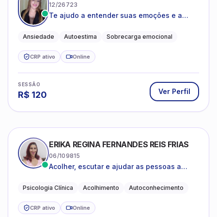
12/26723
Te ajudo a entender suas emoções e a
encontrar formas mais leves de lidar com o
que você está vivendo
Ansiedade
Autoestima
Sobrecarga emocional
CRP ativo
Online
SESSÃO
Ver Perfil
R$
120
ERIKA REGINA FERNANDES REIS FRIAS
06/109815
Acolher, escutar e ajudar as pessoas a
darem um novo sentido na vida
Psicologia Clínica
Acolhimento
Autoconhecimento
CRP ativo
Online