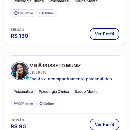
Psicologia Clínica
Psicanálise
Saúde Mental
CRP ativo
Online
SESSÃO
Ver Perfil
R$
130
MIRIÃ ROSSETO MUNIZ
08/29915
Escuta e acompanhamento psicanalítico
para adultos e adolescentes.
Psicanálise
Psicologia Clínica
Saúde Mental
CRP ativo
Online
SESSÃO
Ver Perfil
R$
90