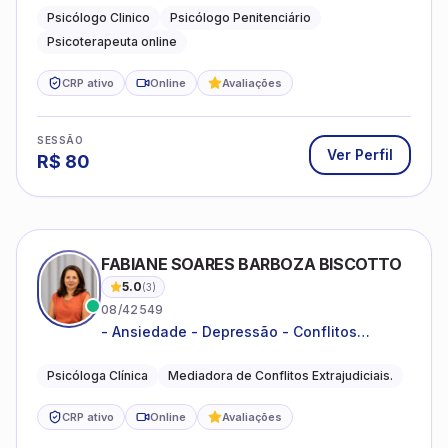
familiares e questões comportamentais.
Psicólogo Clinico
Psicólogo Penitenciário
Psicoterapeuta online
CRP ativo
Online
Avaliações
SESSÃO
Ver Perfil
R$
80
FABIANE SOARES BARBOZA BISCOTTO
5.0
(
3
)
08/42549
- Ansiedade - Depressão - Conflitos
conjugais - Conflitos familiares e
relacionamentos - Autoestima -
Psicóloga Clínica
Mediadora de Conflitos Extrajudiciais.
Desenvolvimento emocional
CRP ativo
Online
Avaliações