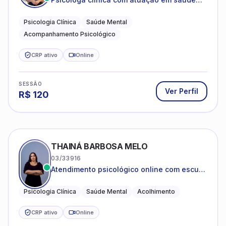
mental e acompanhamento psicológico.
Psicologia Clínica
Saúde Mental
Acompanhamento Psicológico
CRP ativo
Online
SESSÃO
Ver Perfil
R$
120
THAINÁ BARBOSA MELO
03/33916
Atendimento psicológico online com escuta
acolhedora e foco no seu bem-estar
emocional
Psicologia Clínica
Saúde Mental
Acolhimento
CRP ativo
Online