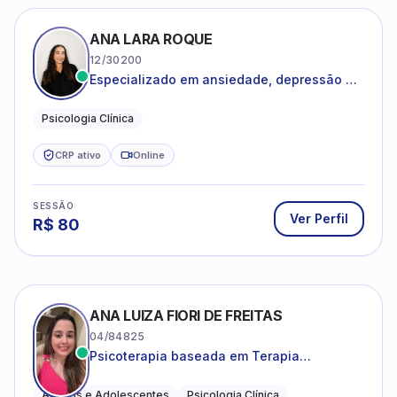
ANA LARA ROQUE
12/30200
Especializado em ansiedade, depressão e
desenvolvimento emocional
Psicologia Clínica
CRP ativo
Online
SESSÃO
Ver Perfil
R$
80
ANA LUIZA FIORI DE FREITAS
04/84825
Psicoterapia baseada em Terapia
Cognitivo-Comportamental
Adultos e Adolescentes
Psicologia Clínica