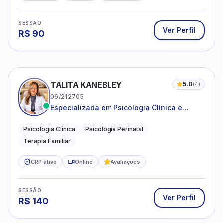
SESSÃO
Ver Perfil
R$
90
TALITA KANEBLEY
5.0
(
4
)
06/212705
Especializada em Psicologia Clínica e
Perinatal para adolescentes, adultos e
famílias
Psicologia Clínica
Psicologia Perinatal
Terapia Familiar
CRP ativo
Online
Avaliações
SESSÃO
Ver Perfil
R$
140