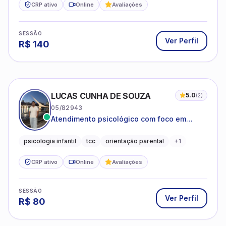
CRP ativo
Online
Avaliações
SESSÃO
Ver Perfil
R$
140
LUCAS CUNHA DE SOUZA
5.0
(
2
)
05/82943
Atendimento psicológico com foco em
Terapia Cognitivo-Comportamental (TCC),
promovendo equilíbrio emocional e
psicologia infantil
tcc
orientação parental
+
1
qualidade de vida.
CRP ativo
Online
Avaliações
SESSÃO
Ver Perfil
R$
80