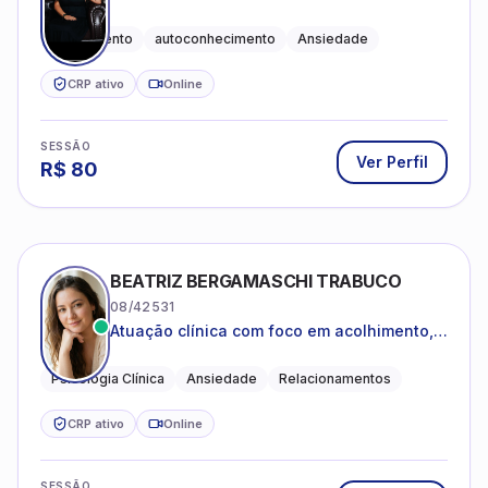
Acolhimento
autoconhecimento
Ansiedade
CRP ativo
Online
SESSÃO
Ver Perfil
R$
80
BEATRIZ BERGAMASCHI TRABUCO
08/42531
Atuação clínica com foco em acolhimento,
autoestima, ansiedade e transições de vida
Psicologia Clínica
Ansiedade
Relacionamentos
CRP ativo
Online
SESSÃO