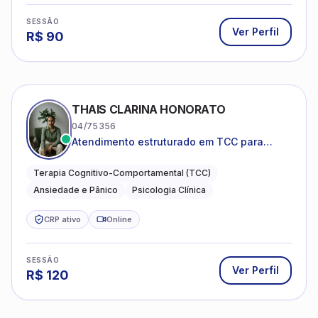
SESSÃO
Ver Perfil
R$
90
THAIS CLARINA HONORATO
04/75356
Atendimento estruturado em TCC para
ansiedade, pânico e autocobrança
excessiva
Terapia Cognitivo-Comportamental (TCC)
Ansiedade e Pânico
Psicologia Clínica
CRP ativo
Online
SESSÃO
Ver Perfil
R$
120