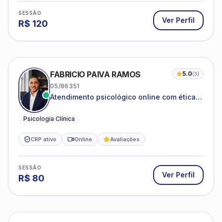
SESSÃO
Ver Perfil
R$
120
FABRICIO PAIVA RAMOS
5.0
(
3
)
05/86351
Atendimento psicológico online com ética,
sigilo e acolhimento.
Psicologia Clínica
CRP ativo
Online
Avaliações
SESSÃO
Ver Perfil
R$
80