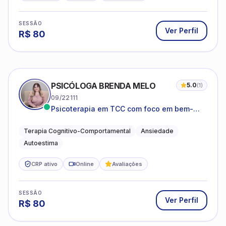
SESSÃO
Ver Perfil
R$
80
PSICÓLOGA BRENDA MELO
5.0
(
1
)
09/22111
Psicoterapia em TCC com foco em bem-
estar emocional e estratégias práticas para
o cotidiano
Terapia Cognitivo-Comportamental
Ansiedade
Autoestima
CRP ativo
Online
Avaliações
SESSÃO
Ver Perfil
R$
80