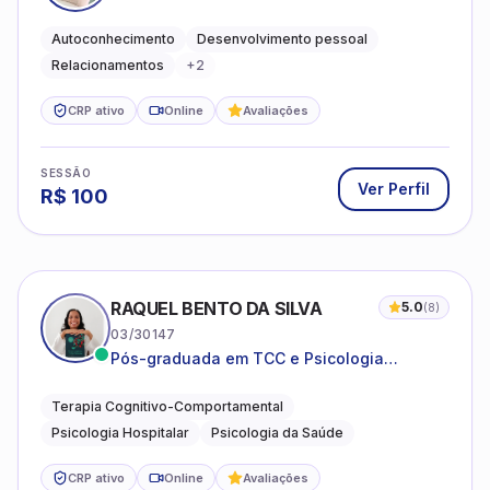
emocional e relações mais saudáveis
Autoconhecimento
Desenvolvimento pessoal
Relacionamentos
+
2
CRP ativo
Online
Avaliações
SESSÃO
Ver Perfil
R$
100
RAQUEL BENTO DA SILVA
5.0
(
8
)
03/30147
Pós-graduada em TCC e Psicologia
Hospitalar e da Saúde
Terapia Cognitivo-Comportamental
Psicologia Hospitalar
Psicologia da Saúde
CRP ativo
Online
Avaliações