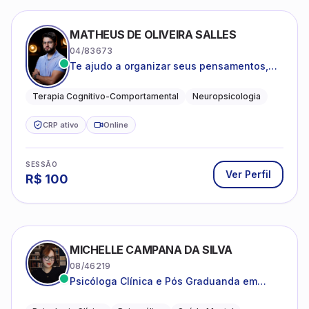
MATHEUS DE OLIVEIRA SALLES
04/83673
Te ajudo a organizar seus pensamentos,
regular suas emoções e viver com mais
clareza e sentido, com uma terapia
Terapia Cognitivo-Comportamental
Neuropsicologia
estruturada e baseada em ciência.
CRP ativo
Online
SESSÃO
Ver Perfil
R$
100
MICHELLE CAMPANA DA SILVA
08/46219
Psicóloga Clínica e Pós Graduanda em
Psicanálise Clínica e Teoria pela FAAP.