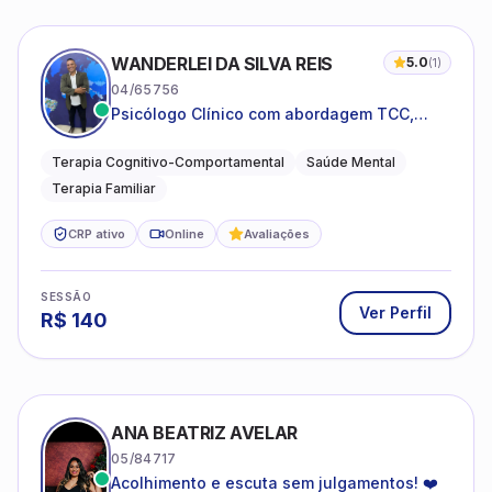
WANDERLEI DA SILVA REIS
5.0
(
1
)
04/65756
Psicólogo Clínico com abordagem TCC,
especializado em saúde mental e terapia
sistêmica
Terapia Cognitivo-Comportamental
Saúde Mental
Terapia Familiar
CRP ativo
Online
Avaliações
SESSÃO
Ver Perfil
R$
140
ANA BEATRIZ AVELAR
05/84717
Acolhimento e escuta sem julgamentos! ❤️