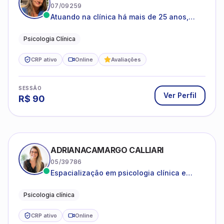
07/09259
Atuando na clínica há mais de 25 anos,
amparada pela psicanálise e suas
estruturas, com experiência em
Psicologia Clínica
atendimento a jovens e adultos.
CRP ativo
Online
Avaliações
SESSÃO
Ver Perfil
R$
90
ADRIANACAMARGO CALLIARI
05/39786
Espacialização em psicologia clínica e
coach
Psicologia clínica
CRP ativo
Online