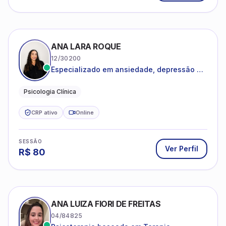
ANA LARA ROQUE
12/30200
Especializado em ansiedade, depressão e
desenvolvimento emocional
Psicologia Clínica
CRP ativo
Online
SESSÃO
Ver Perfil
R$
80
ANA LUIZA FIORI DE FREITAS
04/84825