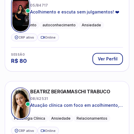
05/84717
Acolhimento e escuta sem julgamentos! ❤️
Acolhimento
autoconhecimento
Ansiedade
CRP ativo
Online
SESSÃO
Ver Perfil
R$
80
BEATRIZ BERGAMASCHI TRABUCO
08/42531
Atuação clínica com foco em acolhimento,
autoestima, ansiedade e transições de vida
Psicologia Clínica
Ansiedade
Relacionamentos
CRP ativo
Online