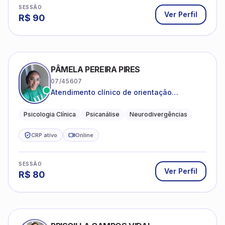
SESSÃO
Ver Perfil
R$
90
PÂMELA PEREIRA PIRES
07/45607
Atendimento clínico de orientação
psicanalítica para adolescentes, adultos e
crianças neurotípicas
Psicologia Clínica
Psicanálise
Neurodivergências
CRP ativo
Online
SESSÃO
Ver Perfil
R$
80