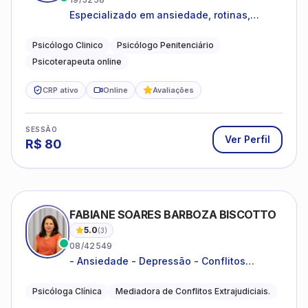
Especializado em ansiedade, rotinas,
dificuldades emocionais, conflitos
familiares e questões comportamentais.
Psicólogo Clinico
Psicólogo Penitenciário
Psicoterapeuta online
CRP ativo
Online
Avaliações
SESSÃO
Ver Perfil
R$
80
FABIANE SOARES BARBOZA BISCOTTO
5.0
(
3
)
08/42549
- Ansiedade - Depressão - Conflitos
conjugais - Conflitos familiares e
relacionamentos - Autoestima -
Psicóloga Clínica
Mediadora de Conflitos Extrajudiciais.
Desenvolvimento emocional