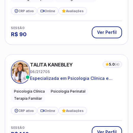
CRP ativo
Online
Avaliações
SESSÃO
Ver Perfil
R$
90
TALITA KANEBLEY
5.0
(
4
)
06/212705
Especializada em Psicologia Clínica e
Perinatal para adolescentes, adultos e
famílias
Psicologia Clínica
Psicologia Perinatal
Terapia Familiar
CRP ativo
Online
Avaliações
SESSÃO
Ver Perfil