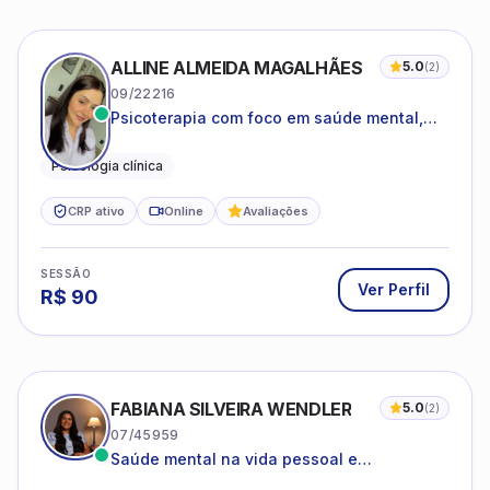
ALLINE ALMEIDA MAGALHÃES
5.0
(
2
)
09/22216
Psicoterapia com foco em saúde mental,
relações interpessoais e autoestima para
adolescentes e adultos.
Psicologia clínica
CRP ativo
Online
Avaliações
SESSÃO
Ver Perfil
R$
90
FABIANA SILVEIRA WENDLER
5.0
(
2
)
07/45959
Saúde mental na vida pessoal e
profissional.