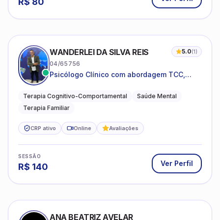
R$
80
WANDERLEI DA SILVA REIS
5.0
(
1
)
04/65756
Psicólogo Clínico com abordagem TCC,
especializado em saúde mental e terapia
sistêmica
Terapia Cognitivo-Comportamental
Saúde Mental
Terapia Familiar
CRP ativo
Online
Avaliações
SESSÃO
Ver Perfil
R$
140
ANA BEATRIZ AVELAR