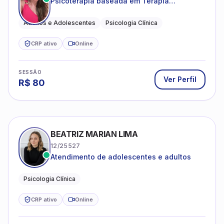
Psicoterapia baseada em Terapia
Cognitivo-Comportamental
Adultos e Adolescentes
Psicologia Clínica
CRP ativo
Online
SESSÃO
Ver Perfil
R$
80
BEATRIZ MARIAN LIMA
12/25527
Atendimento de adolescentes e adultos
Psicologia Clínica
CRP ativo
Online