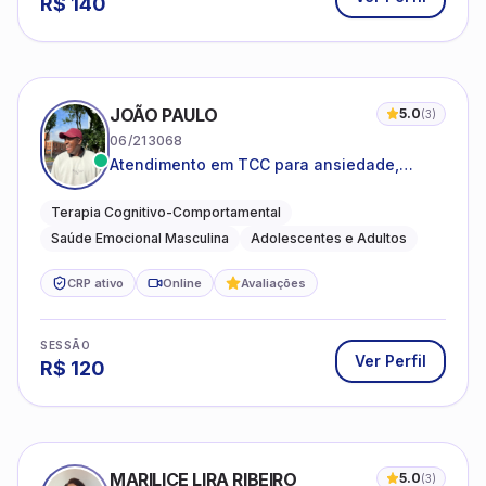
R$
140
JOÃO PAULO
5.0
(
3
)
06/213068
Atendimento em TCC para ansiedade,
estresse e desenvolvimento de autonomia
emocional
Terapia Cognitivo-Comportamental
Saúde Emocional Masculina
Adolescentes e Adultos
CRP ativo
Online
Avaliações
SESSÃO
Ver Perfil
R$
120
MARILICE LIRA RIBEIRO
5.0
(
3
)