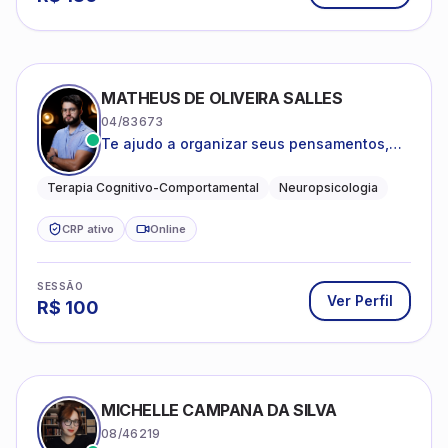
MATHEUS DE OLIVEIRA SALLES
04/83673
Te ajudo a organizar seus pensamentos,
regular suas emoções e viver com mais
clareza e sentido, com uma terapia
Terapia Cognitivo-Comportamental
Neuropsicologia
estruturada e baseada em ciência.
CRP ativo
Online
SESSÃO
Ver Perfil
R$
100
MICHELLE CAMPANA DA SILVA
08/46219