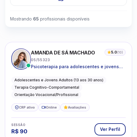
Mostrando
65
profissionais disponíveis
AMANDA DE SÁ MACHADO
5.0
(
10
)
05/55323
Psicoterapia para adolescentes e jovens
adultos com foco em ansiedade,
autoestima, relações e orientação
Adolescentes e Jovens Adultos (13 aos 30 anos)
profissional
Terapia Cognitivo-Comportamental
Orientação Vocacional/Profissional
CRP ativo
Online
Avaliações
SESSÃO
Ver Perfil
R$
90