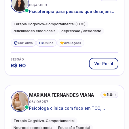
08/45003
Psicoterapia para pessoas que desejam
compreender as emoções e lidar com as
dificuldades do dia a dia
Terapia Cognitivo-Comportamental (TCC)
dificuldades emocionais
depressão / ansiedade
CRP ativo
Online
Avaliações
SESSÃO
Ver Perfil
R$
90
MARIANA FERNANDES VIANA
5.0
(
1
)
06/195257
Psicóloga clínica com foco em TCC,
neuropsicopedagogia e acompanhamento
do neurodesenvolvimento.
Terapia Cognitivo-Comportamental
Neuropsicopedagogia
Educação Especial