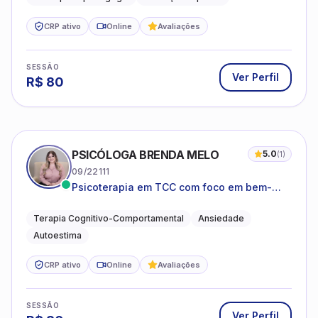
CRP ativo
Online
Avaliações
SESSÃO
Ver Perfil
R$
80
PSICÓLOGA BRENDA MELO
5.0
(
1
)
09/22111
Psicoterapia em TCC com foco em bem-
estar emocional e estratégias práticas para
o cotidiano
Terapia Cognitivo-Comportamental
Ansiedade
Autoestima
CRP ativo
Online
Avaliações
SESSÃO
Ver Perfil