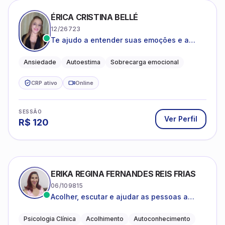
ÉRICA CRISTINA BELLÉ
12/26723
Te ajudo a entender suas emoções e a
encontrar formas mais leves de lidar com o
que você está vivendo
Ansiedade
Autoestima
Sobrecarga emocional
CRP ativo
Online
SESSÃO
Ver Perfil
R$
120
ERIKA REGINA FERNANDES REIS FRIAS
06/109815
Acolher, escutar e ajudar as pessoas a
darem um novo sentido na vida
Psicologia Clínica
Acolhimento
Autoconhecimento