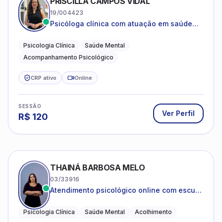
PRISCILLA CAMPOS VIDAL
19/004423
Psicóloga clínica com atuação em saúde
mental e acompanhamento psicológico.
Psicologia Clínica
Saúde Mental
Acompanhamento Psicológico
CRP ativo
Online
SESSÃO
Ver Perfil
R$
120
THAINÁ BARBOSA MELO
03/33916
Atendimento psicológico online com escuta
acolhedora e foco no seu bem-estar
emocional
Psicologia Clínica
Saúde Mental
Acolhimento