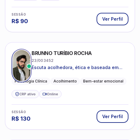
SESSÃO
Ver Perfil
R$
90
BRUNNO TURÍBIO ROCHA
23/003452
Escuta acolhedora, ética e baseada em
evidências
Psicologia Clínica
Acolhimento
Bem-estar emocional
CRP ativo
Online
SESSÃO
Ver Perfil
R$
130