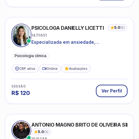
PSICOLOGA DANIELLY LICETTI
5.0
(
5
)
14/11651
Especializada em ansiedade,
autoconhecimento, depressão.
Psicologia clinica.
CRP ativo
Online
Avaliações
SESSÃO
Ver Perfil
R$
120
ANTONIO MAGNO BRITO DE OLIVEIRA SILVA
5.0
(
3
)
19/5258