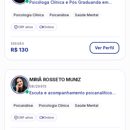
Psicóloga Clínica e Pós Graduanda em
Psicanálise Clínica e Teoria pela FAAP.
Psicologia Clínica
Psicanálise
Saúde Mental
CRP ativo
Online
SESSÃO
Ver Perfil
R$
130
MIRIÃ ROSSETO MUNIZ
08/29915
Escuta e acompanhamento psicanalítico
para adultos e adolescentes.
Psicanálise
Psicologia Clínica
Saúde Mental
CRP ativo
Online