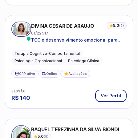
DIVINA CESAR DE ARAUJO
5.0
(
9
)
01/22517
TCC e desenvolvimento emocional para
adultos e idosos
Terapia Cognitivo-Comportamental
Psicologia Organizacional
Psicóloga Clínica
CRP ativo
Online
Avaliações
SESSÃO
Ver Perfil
R$
140
RAQUEL TEREZINHA DA SILVA BIONDI
5.0
(
9
)