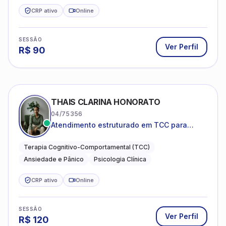
CRP ativo
Online
SESSÃO
Ver Perfil
R$
90
THAIS CLARINA HONORATO
04/75356
Atendimento estruturado em TCC para
ansiedade, pânico e autocobrança
excessiva
Terapia Cognitivo-Comportamental (TCC)
Ansiedade e Pânico
Psicologia Clínica
CRP ativo
Online
SESSÃO
Ver Perfil
R$
120