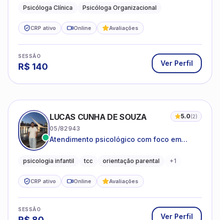
Psicóloga Clínica
Psicóloga Organizacional
CRP ativo
Online
Avaliações
SESSÃO
Ver Perfil
R$
140
LUCAS CUNHA DE SOUZA
5.0
(
2
)
05/82943
Atendimento psicológico com foco em
Terapia Cognitivo-Comportamental (TCC),
promovendo equilíbrio emocional e
psicologia infantil
tcc
orientação parental
+
1
qualidade de vida.
CRP ativo
Online
Avaliações
SESSÃO
Ver Perfil
R$
80