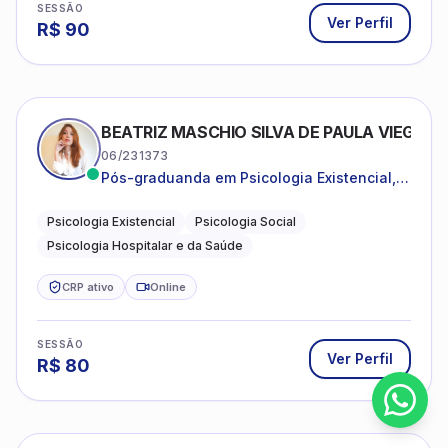
SESSÃO
Ver Perfil
R$
90
BEATRIZ MASCHIO SILVA DE PAULA VIEGAS
06/231373
Pós-graduanda em Psicologia Existencial,
Psicologia Social e Psicologia Hospitalar e
da Saúde.
Psicologia Existencial
Psicologia Social
Psicologia Hospitalar e da Saúde
CRP ativo
Online
SESSÃO
Ver Perfil
R$
80