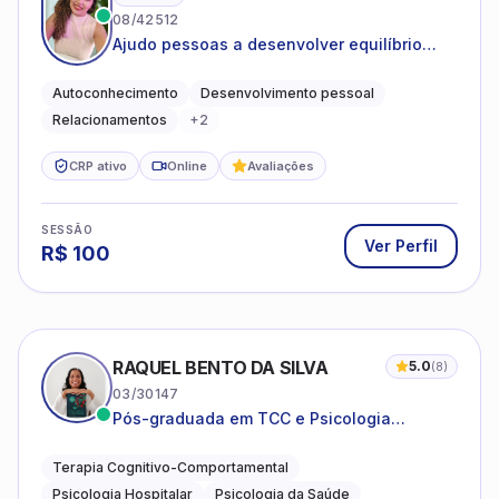
08/42512
Ajudo pessoas a desenvolver equilíbrio
emocional e relações mais saudáveis
Autoconhecimento
Desenvolvimento pessoal
Relacionamentos
+
2
CRP ativo
Online
Avaliações
SESSÃO
Ver Perfil
R$
100
RAQUEL BENTO DA SILVA
5.0
(
8
)
03/30147
Pós-graduada em TCC e Psicologia
Hospitalar e da Saúde
Terapia Cognitivo-Comportamental
Psicologia Hospitalar
Psicologia da Saúde