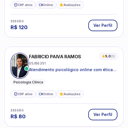
CRP ativo
Online
Avaliações
SESSÃO
Ver Perfil
R$
120
FABRICIO PAIVA RAMOS
5.0
(
3
)
05/86351
Atendimento psicológico online com ética,
sigilo e acolhimento.
Psicologia Clínica
CRP ativo
Online
Avaliações
SESSÃO
Ver Perfil
R$
80