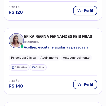
SESSÃO
Ver Perfil
R$
120
ERIKA REGINA FERNANDES REIS FRIAS
06/109815
Acolher, escutar e ajudar as pessoas a
darem um novo sentido na vida
Psicologia Clínica
Acolhimento
Autoconhecimento
CRP ativo
Online
SESSÃO
Ver Perfil
R$
140