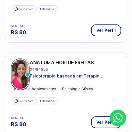
CRP ativo
Online
SESSÃO
Ver Perfil
R$
80
ANA LUIZA FIORI DE FREITAS
04/84825
Psicoterapia baseada em Terapia
Cognitivo-Comportamental
Adultos e Adolescentes
Psicologia Clínica
CRP ativo
Online
SESSÃO
Ver Perfil
R$
80