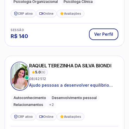
Psicologia Organizacional
Psicóloga Clínica
CRP ativo
Online
Avaliações
SESSÃO
Ver Perfil
R$
140
RAQUEL TEREZINHA DA SILVA BIONDI
5.0
(
9
)
08/42512
Ajudo pessoas a desenvolver equilíbrio
emocional e relações mais saudáveis
Autoconhecimento
Desenvolvimento pessoal
Relacionamentos
+
2
CRP ativo
Online
Avaliações