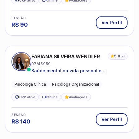
CRP ativo
Online
Avaliações
SESSÃO
Ver Perfil
R$
90
FABIANA SILVEIRA WENDLER
5.0
(
2
)
07/45959
Saúde mental na vida pessoal e
profissional.
Psicóloga Clínica
Psicóloga Organizacional
CRP ativo
Online
Avaliações
SESSÃO
Ver Perfil
R$
140