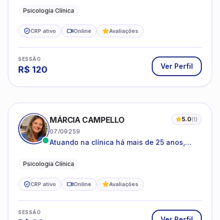
Psicologia Clínica
CRP ativo
Online
Avaliações
SESSÃO
Ver Perfil
R$
120
MÁRCIA CAMPELLO
5.0
(
1
)
07/09259
Atuando na clínica há mais de 25 anos,
amparada pela psicanálise e suas
estruturas, com experiência em
Psicologia Clínica
atendimento a jovens e adultos.
CRP ativo
Online
Avaliações
SESSÃO
Ver Perfil