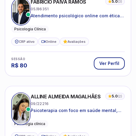
FABRICIO PAIVA RAMOS
5.0
(
3
)
05/86351
Atendimento psicológico online com ética,
sigilo e acolhimento.
Psicologia Clínica
CRP ativo
Online
Avaliações
SESSÃO
Ver Perfil
R$
80
ALLINE ALMEIDA MAGALHÃES
5.0
(
2
)
09/22216
Psicoterapia com foco em saúde mental,
relações interpessoais e autoestima para
adolescentes e adultos.
Psicologia clínica