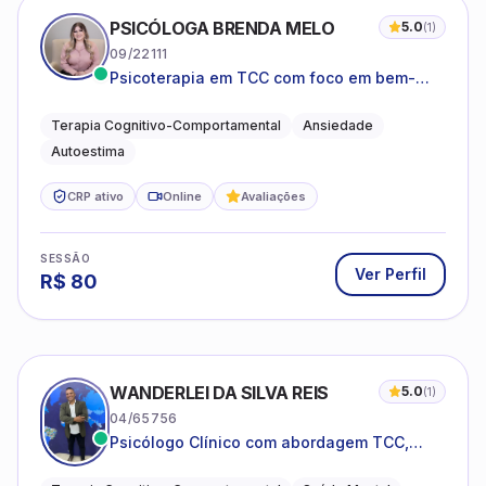
PSICÓLOGA BRENDA MELO
5.0
(
1
)
09/22111
Psicoterapia em TCC com foco em bem-
estar emocional e estratégias práticas para
o cotidiano
Terapia Cognitivo-Comportamental
Ansiedade
Autoestima
CRP ativo
Online
Avaliações
SESSÃO
Ver Perfil
R$
80
WANDERLEI DA SILVA REIS
5.0
(
1
)
04/65756
Psicólogo Clínico com abordagem TCC,
especializado em saúde mental e terapia
sistêmica