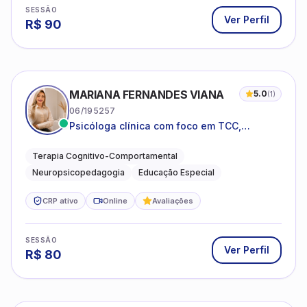
SESSÃO
Ver Perfil
R$
90
MARIANA FERNANDES VIANA
5.0
(
1
)
06/195257
Psicóloga clínica com foco em TCC,
neuropsicopedagogia e acompanhamento
do neurodesenvolvimento.
Terapia Cognitivo-Comportamental
Neuropsicopedagogia
Educação Especial
CRP ativo
Online
Avaliações
SESSÃO
Ver Perfil
R$
80