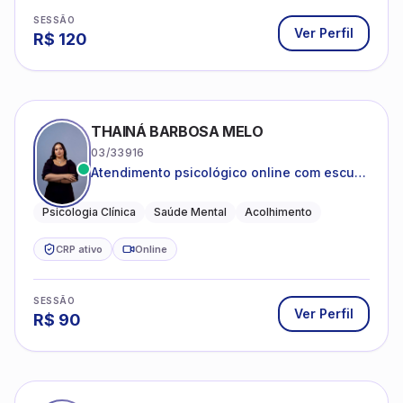
SESSÃO
Ver Perfil
R$
120
THAINÁ BARBOSA MELO
03/33916
Atendimento psicológico online com escuta
acolhedora e foco no seu bem-estar
emocional
Psicologia Clínica
Saúde Mental
Acolhimento
CRP ativo
Online
SESSÃO
Ver Perfil
R$
90