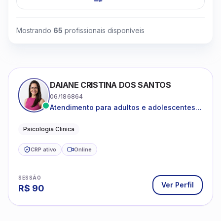
Mostrando
65
profissionais disponíveis
DAIANE CRISTINA DOS SANTOS
06/186864
Atendimento para adultos e adolescentes a
partir de 12 anos
Psicologia Clinica
CRP ativo
Online
SESSÃO
Ver Perfil
R$
90