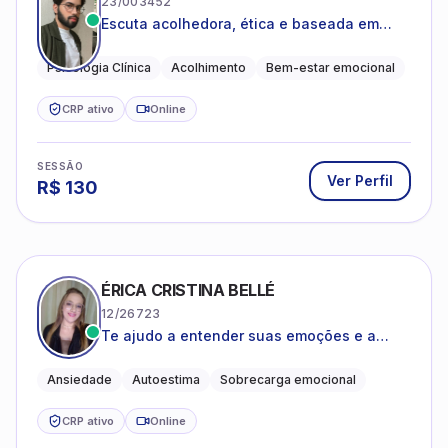
23/003452
Escuta acolhedora, ética e baseada em
evidências
Psicologia Clínica
Acolhimento
Bem-estar emocional
CRP ativo
Online
SESSÃO
Ver Perfil
R$
130
ÉRICA CRISTINA BELLÉ
12/26723
Te ajudo a entender suas emoções e a
encontrar formas mais leves de lidar com o
que você está vivendo
Ansiedade
Autoestima
Sobrecarga emocional
CRP ativo
Online