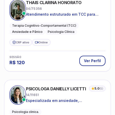
THAIS CLARINA HONORATO
04/75356
Atendimento estruturado em TCC para
ansiedade, pânico e autocobrança
excessiva
Terapia Cognitivo-Comportamental (TCC)
Ansiedade e Pânico
Psicologia Clínica
CRP ativo
Online
SESSÃO
Ver Perfil
R$
120
PSICOLOGA DANIELLY LICETTI
5.0
(
5
)
14/11651
Especializada em ansiedade,
autoconhecimento, depressão.
Psicologia clinica.