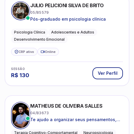
JULIO PELICIONI SILVA DE BRITO
05/85579
Pós-graduado em psicologia clínica
Psicologia Clínica
Adolescentes e Adultos
Desenvolvimento Emocional
CRP ativo
Online
SESSÃO
Ver Perfil
R$
130
MATHEUS DE OLIVEIRA SALLES
04/83673
Te ajudo a organizar seus pensamentos,
regular suas emoções e viver com mais
clareza e sentido, com uma terapia
Terapia Cognitivo-Comportamental
Neuropsicologia