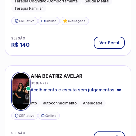
Terapia Cognitivo-Comportamental
Saúde Mental
Terapia Familiar
CRP ativo
Online
Avaliações
SESSÃO
Ver Perfil
R$
140
ANA BEATRIZ AVELAR
05/84717
Acolhimento e escuta sem julgamentos! ❤️
Acolhimento
autoconhecimento
Ansiedade
CRP ativo
Online
SESSÃO