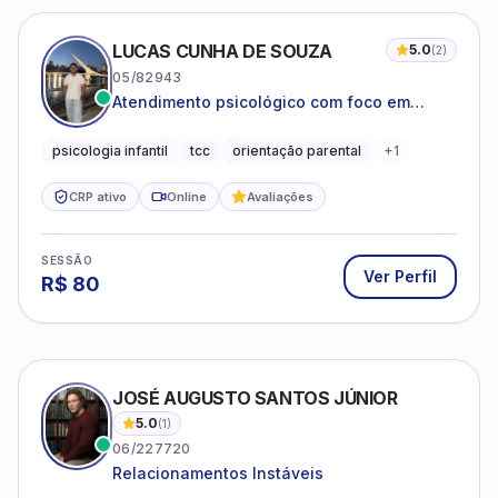
LUCAS CUNHA DE SOUZA
5.0
(
2
)
05/82943
Atendimento psicológico com foco em
Terapia Cognitivo-Comportamental (TCC),
promovendo equilíbrio emocional e
psicologia infantil
tcc
orientação parental
+
1
qualidade de vida.
CRP ativo
Online
Avaliações
SESSÃO
Ver Perfil
R$
80
JOSÉ AUGUSTO SANTOS JÚNIOR
5.0
(
1
)
06/227720
Relacionamentos Instáveis