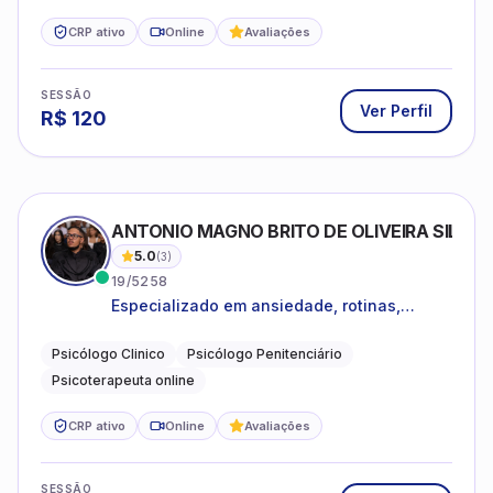
CRP ativo
Online
Avaliações
SESSÃO
Ver Perfil
R$
120
ANTONIO MAGNO BRITO DE OLIVEIRA SILVA
5.0
(
3
)
19/5258
Especializado em ansiedade, rotinas,
dificuldades emocionais, conflitos
familiares e questões comportamentais.
Psicólogo Clinico
Psicólogo Penitenciário
Psicoterapeuta online
CRP ativo
Online
Avaliações
SESSÃO