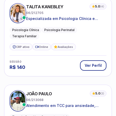
TALITA KANEBLEY
5.0
(
4
)
06/212705
Especializada em Psicologia Clínica e
Perinatal para adolescentes, adultos e
famílias
Psicologia Clínica
Psicologia Perinatal
Terapia Familiar
CRP ativo
Online
Avaliações
SESSÃO
Ver Perfil
R$
140
JOÃO PAULO
5.0
(
3
)
06/213068
Atendimento em TCC para ansiedade,
estresse e desenvolvimento de autonomia
emocional