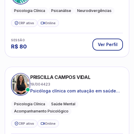
psicanalítica para adolescentes, adultos e
crianças neurotípicas
Psicologia Clínica
Psicanálise
Neurodivergências
CRP ativo
Online
SESSÃO
Ver Perfil
R$
80
PRISCILLA CAMPOS VIDAL
19/004423
Psicóloga clínica com atuação em saúde
mental e acompanhamento psicológico.
Psicologia Clínica
Saúde Mental
Acompanhamento Psicológico
CRP ativo
Online