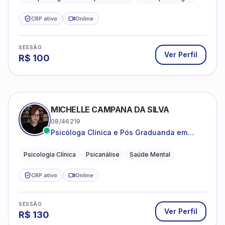
estruturada e baseada em ciência.
CRP ativo
Online
SESSÃO
Ver Perfil
R$
100
MICHELLE CAMPANA DA SILVA
08/46219
Psicóloga Clínica e Pós Graduanda em
Psicanálise Clínica e Teoria pela FAAP.
Psicologia Clínica
Psicanálise
Saúde Mental
CRP ativo
Online
SESSÃO
Ver Perfil
R$
130