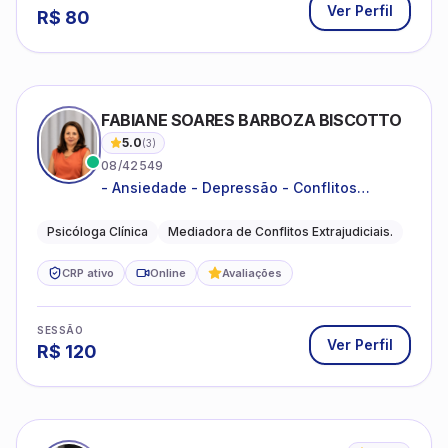
Ver Perfil
R$
80
FABIANE SOARES BARBOZA BISCOTTO
5.0
(
3
)
08/42549
- Ansiedade - Depressão - Conflitos
conjugais - Conflitos familiares e
relacionamentos - Autoestima -
Psicóloga Clínica
Mediadora de Conflitos Extrajudiciais.
Desenvolvimento emocional
CRP ativo
Online
Avaliações
SESSÃO
Ver Perfil
R$
120