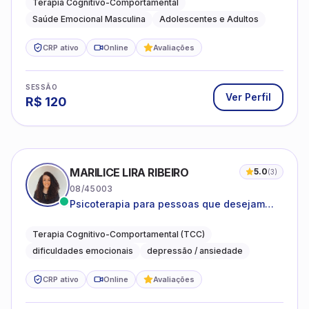
Terapia Cognitivo-Comportamental
Saúde Emocional Masculina
Adolescentes e Adultos
CRP ativo
Online
Avaliações
SESSÃO
Ver Perfil
R$
120
MARILICE LIRA RIBEIRO
5.0
(
3
)
08/45003
Psicoterapia para pessoas que desejam
compreender as emoções e lidar com as
dificuldades do dia a dia
Terapia Cognitivo-Comportamental (TCC)
dificuldades emocionais
depressão / ansiedade
CRP ativo
Online
Avaliações