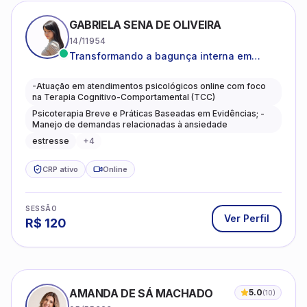
GABRIELA SENA DE OLIVEIRA
14/11954
Transformando a bagunça interna em
autoconhecimento, clareza, leveza e
caminhos mais gentis para se viver.
-Atuação em atendimentos psicológicos online com foco
na Terapia Cognitivo-Comportamental (TCC)
Psicoterapia Breve e Práticas Baseadas em Evidências; -
Manejo de demandas relacionadas à ansiedade
estresse
+
4
CRP ativo
Online
SESSÃO
Ver Perfil
R$
120
AMANDA DE SÁ MACHADO
5.0
(
10
)