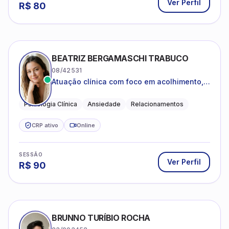
Ver Perfil
R$
80
BEATRIZ BERGAMASCHI TRABUCO
08/42531
Atuação clínica com foco em acolhimento,
autoestima, ansiedade e transições de vida
Psicologia Clínica
Ansiedade
Relacionamentos
CRP ativo
Online
SESSÃO
Ver Perfil
R$
90
BRUNNO TURÍBIO ROCHA