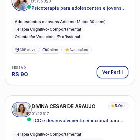
05/55323
Psicoterapia para adolescentes e jovens
adultos com foco em ansiedade,
autoestima, relações e orientação
Adolescentes e Jovens Adultos (13 aos 30 anos)
profissional
Terapia Cognitivo-Comportamental
Orientação Vocacional/Profissional
CRP ativo
Online
Avaliações
SESSÃO
Ver Perfil
R$
90
DIVINA CESAR DE ARAUJO
5.0
(
9
)
01/22517
TCC e desenvolvimento emocional para
adultos e idosos
Terapia Cognitivo-Comportamental