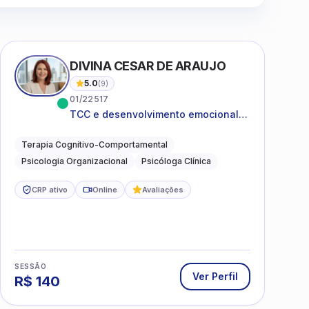
DIVINA CESAR DE ARAUJO
5.0
(
9
)
01/22517
TCC e desenvolvimento emocional
para adultos e idosos
Terapia Cognitivo-Comportamental
Psicologia Organizacional
Psicóloga Clínica
CRP ativo
Online
Avaliações
SESSÃO
Ver Perfil
R$
140