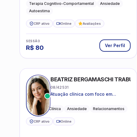
práticas para o cotidiano
Terapia Cognitivo-Comportamental
Ansiedade
Autoestima
CRP ativo
Online
Avaliações
SESSÃO
Ver Perfil
R$
80
BEATRIZ BERGAMASCHI TRABU
08/42531
Atuação clínica com foco em
acolhimento, autoestima, ansiedade
e transições de vida
Psicologia Clínica
Ansiedade
Relacionamentos
CRP ativo
Online