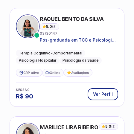
ONDI
RAQUEL BENTO DA SILVA
5.0
(
8
)
03/30147
Pós-graduada em TCC e Psicologia
Hospitalar e da Saúde
Terapia Cognitivo-Comportamental
Psicologia Hospitalar
Psicologia da Saúde
CRP ativo
Online
Avaliações
SESSÃO
Ver Perfil
R$
90
MARILICE LIRA RIBEIRO
5.0
(
3
)