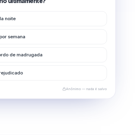
no ultimamente?
a noite
 por semana
cordo de madrugada
rejudicado
Anônimo — nada é salvo