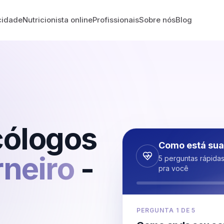
cidade
Nutricionista online
Profissionais
Sobre nós
Blog
cólogos
Como está sua
rneiro
-
5 perguntas rápida
pra você
PERGUNTA
1
DE
5