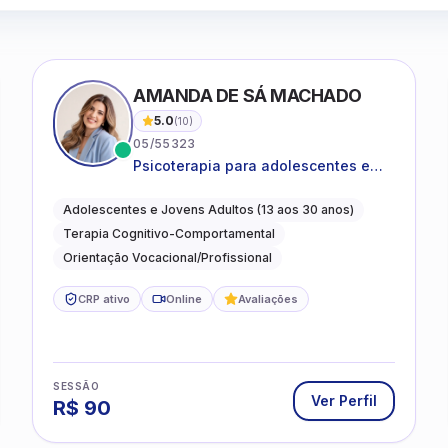
AMANDA DE SÁ MACHADO
5.0
(
10
)
05/55323
Psicoterapia para adolescentes e
jovens adultos com foco em
ansiedade, autoestima, relações e
Adolescentes e Jovens Adultos (13 aos 30 anos)
orientação profissional
Terapia Cognitivo-Comportamental
Orientação Vocacional/Profissional
CRP ativo
Online
Avaliações
SESSÃO
Ver Perfil
R$
90