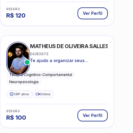
SESSÃO
Ver Perfil
R$
120
MATHEUS DE OLIVEIRA SALLES
04/83673
Te ajudo a organizar seus
pensamentos, regular suas emoções
e viver com mais clareza e sentido,
Terapia Cognitivo-Comportamental
com uma terapia estruturada e
Neuropsicologia
baseada em ciência.
CRP ativo
Online
SESSÃO
Ver Perfil
R$
100