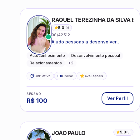
RAQUEL TEREZINHA DA SILVA BI
5.0
(
9
)
08/42512
Ajudo pessoas a desenvolver
equilíbrio emocional e relações mais
saudáveis
Autoconhecimento
Desenvolvimento pessoal
Relacionamentos
+
2
CRP ativo
Online
Avaliações
SESSÃO
Ver Perfil
R$
100
JOÃO PAULO
5.0
(
3
)