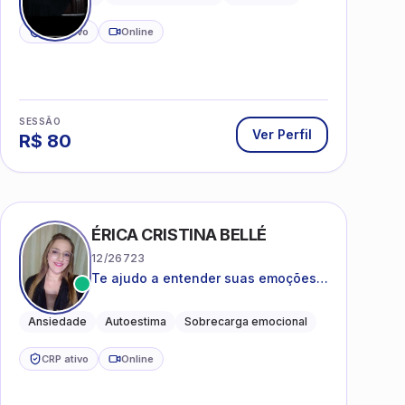
CRP ativo
Online
SESSÃO
Ver Perfil
R$
80
ÉRICA CRISTINA BELLÉ
12/26723
Te ajudo a entender suas emoções e
a encontrar formas mais leves de
lidar com o que você está vivendo
Ansiedade
Autoestima
Sobrecarga emocional
CRP ativo
Online