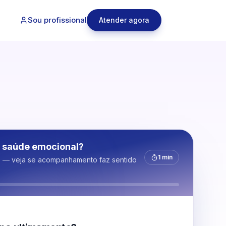
Sou profissional
Atender agora
 saúde emocional?
1 min
s — veja se acompanhamento faz sentido