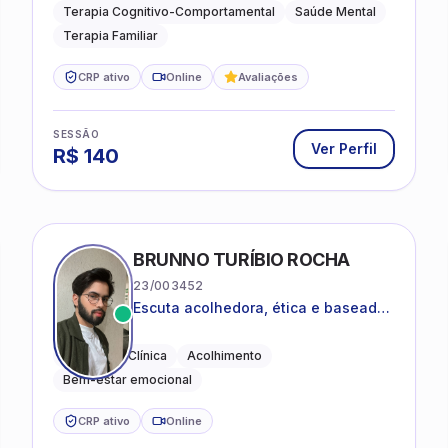
e terapia sistêmica
Terapia Cognitivo-Comportamental
Saúde Mental
Terapia Familiar
CRP ativo
Online
Avaliações
SESSÃO
Ver Perfil
R$
140
CO
BRUNNO TURÍBIO ROCHA
23/003452
Escuta acolhedora, ética e baseada
em evidências
Psicologia Clínica
Acolhimento
Bem-estar emocional
CRP ativo
Online