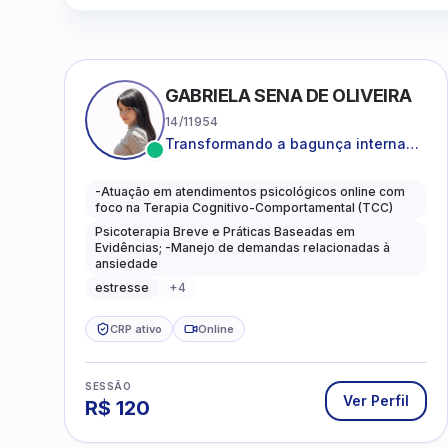
GABRIELA SENA DE OLIVEIRA
14/11954
Transformando a bagunça interna
em autoconhecimento, clareza,
leveza e caminhos mais gentis para
-Atuação em atendimentos psicológicos online com
se viver.
foco na Terapia Cognitivo-Comportamental (TCC)
Psicoterapia Breve e Práticas Baseadas em
Evidências; -Manejo de demandas relacionadas à
ansiedade
estresse
+
4
CRP ativo
Online
SESSÃO
Ver Perfil
R$
120