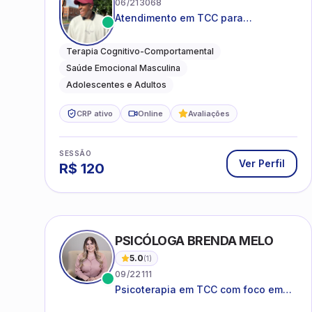
06/213068
Atendimento em TCC para
ansiedade, estresse e
desenvolvimento de autonomia
Terapia Cognitivo-Comportamental
emocional
Saúde Emocional Masculina
Adolescentes e Adultos
CRP ativo
Online
Avaliações
SESSÃO
Ver Perfil
R$
120
PSICÓLOGA BRENDA MELO
5.0
(
1
)
09/22111
Psicoterapia em TCC com foco em
bem-estar emocional e estratégias