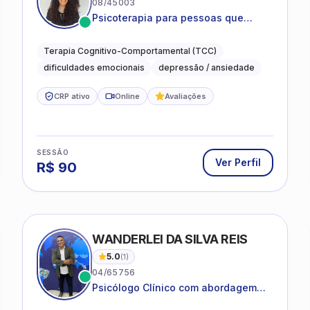
08/45003
Psicoterapia para pessoas que
desejam compreender as emoções e
lidar com as dificuldades do dia a
Terapia Cognitivo-Comportamental (TCC)
dia
dificuldades emocionais
depressão / ansiedade
CRP ativo
Online
Avaliações
SESSÃO
Ver Perfil
R$
90
WANDERLEI DA SILVA REIS
5.0
(
1
)
04/65756
Psicólogo Clínico com abordagem
TCC, especializado em saúde mental