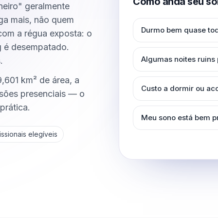
Como anda seu so
neiro" geralmente
ga mais, não quem
Durmo bem quase tod
 com a régua exposta: o
g é desempatado.
Algumas noites ruins
.
,601 km² de área, a
Custo a dormir ou a
sões presenciais — o
prática.
Meu sono está bem p
ssionais elegíveis