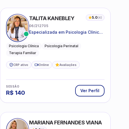
TALITA KANEBLEY
5.0
(
4
)
06/212705
Especializada em Psicologia Clínica
e Perinatal para adolescentes,
adultos e famílias
Psicologia Clínica
Psicologia Perinatal
Terapia Familiar
CRP ativo
Online
Avaliações
SESSÃO
Ver Perfil
R$
140
MARIANA FERNANDES VIANA