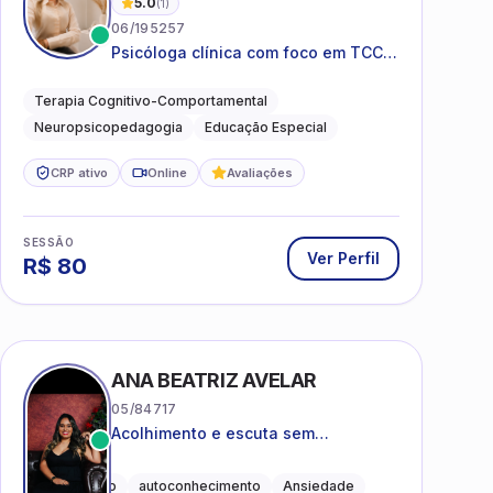
5.0
(
1
)
06/195257
Psicóloga clínica com foco em TCC,
neuropsicopedagogia e
acompanhamento do
Terapia Cognitivo-Comportamental
neurodesenvolvimento.
Neuropsicopedagogia
Educação Especial
CRP ativo
Online
Avaliações
SESSÃO
Ver Perfil
R$
80
ANA BEATRIZ AVELAR
05/84717
Acolhimento e escuta sem
julgamentos! ❤️
Acolhimento
autoconhecimento
Ansiedade