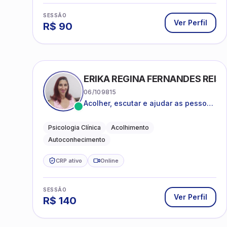
SESSÃO
Ver Perfil
R$
90
ERIKA REGINA FERNANDES REIS 
06/109815
Acolher, escutar e ajudar as pessoas
a darem um novo sentido na vida
Psicologia Clínica
Acolhimento
Autoconhecimento
CRP ativo
Online
SESSÃO
Ver Perfil
R$
140