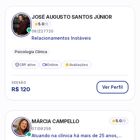
JOSÉ AUGUSTO SANTOS JÚNIOR
5.0
(
1
)
06/227720
Relacionamentos Instáveis
Psicologia Clínica
CRP ativo
Online
Avaliações
SESSÃO
Ver Perfil
R$
120
MÁRCIA CAMPELLO
5.0
(
1
)
07/09259
Atuando na clínica há mais de 25 anos,