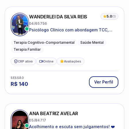
WANDERLEI DA SILVA REIS
5.0
(
1
)
04/65756
Psicólogo Clínico com abordagem TCC,
especializado em saúde mental e terapia
sistêmica
Terapia Cognitivo-Comportamental
Saúde Mental
Terapia Familiar
CRP ativo
Online
Avaliações
SESSÃO
Ver Perfil
R$
140
ANA BEATRIZ AVELAR
05/84717
Acolhimento e escuta sem julgamentos! ❤️