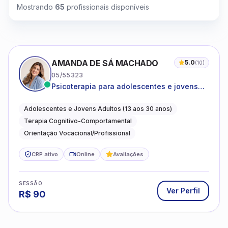
Mostrando
65
profissionais disponíveis
AMANDA DE SÁ MACHADO
5.0
(
10
)
05/55323
Psicoterapia para adolescentes e jovens
adultos com foco em ansiedade,
autoestima, relações e orientação
Adolescentes e Jovens Adultos (13 aos 30 anos)
profissional
Terapia Cognitivo-Comportamental
Orientação Vocacional/Profissional
CRP ativo
Online
Avaliações
SESSÃO
Ver Perfil
R$
90