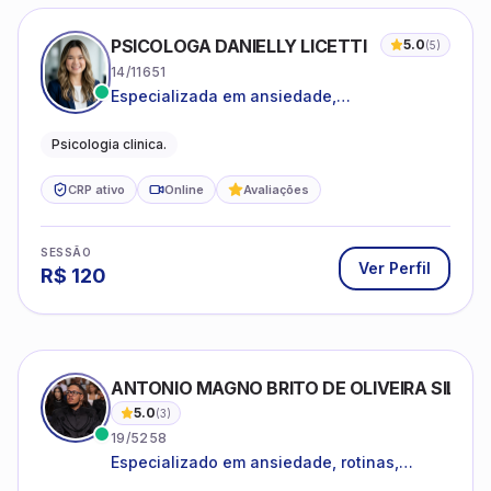
PSICOLOGA DANIELLY LICETTI
5.0
(
5
)
14/11651
Especializada em ansiedade,
autoconhecimento, depressão.
Psicologia clinica.
CRP ativo
Online
Avaliações
SESSÃO
Ver Perfil
R$
120
ANTONIO MAGNO BRITO DE OLIVEIRA SILVA
5.0
(
3
)
19/5258
Especializado em ansiedade, rotinas,
dificuldades emocionais, conflitos