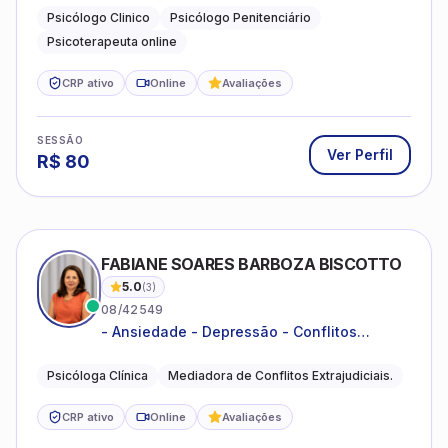
familiares e questões comportamentais.
Psicólogo Clinico
Psicólogo Penitenciário
Psicoterapeuta online
CRP ativo
Online
Avaliações
SESSÃO
Ver Perfil
R$
80
FABIANE SOARES BARBOZA BISCOTTO
5.0
(
3
)
08/42549
- Ansiedade - Depressão - Conflitos
conjugais - Conflitos familiares e
relacionamentos - Autoestima -
Psicóloga Clínica
Mediadora de Conflitos Extrajudiciais.
Desenvolvimento emocional
CRP ativo
Online
Avaliações