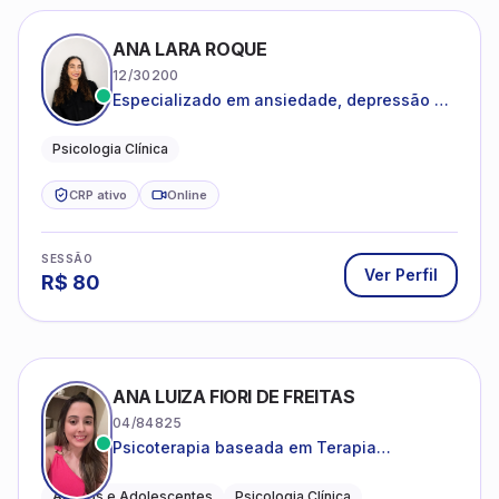
ANA LARA ROQUE
12/30200
Especializado em ansiedade, depressão e
desenvolvimento emocional
Psicologia Clínica
CRP ativo
Online
SESSÃO
Ver Perfil
R$
80
ANA LUIZA FIORI DE FREITAS
04/84825
Psicoterapia baseada em Terapia
Cognitivo-Comportamental
Adultos e Adolescentes
Psicologia Clínica