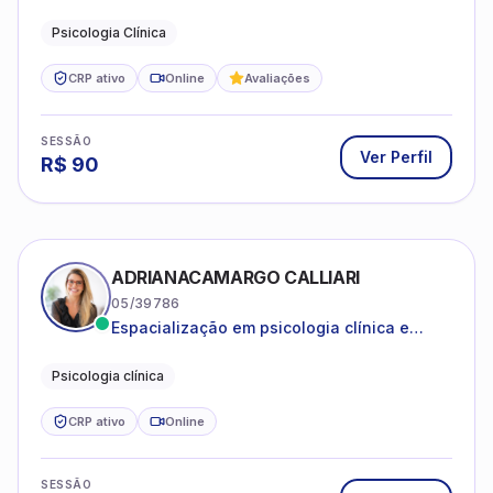
amparada pela psicanálise e suas
estruturas, com experiência em
Psicologia Clínica
atendimento a jovens e adultos.
CRP ativo
Online
Avaliações
SESSÃO
Ver Perfil
R$
90
ADRIANACAMARGO CALLIARI
05/39786
Espacialização em psicologia clínica e
coach
Psicologia clínica
CRP ativo
Online
SESSÃO