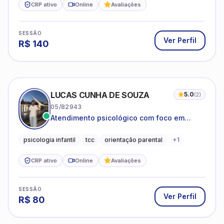
CRP ativo
Online
Avaliações
SESSÃO
Ver Perfil
R$
140
LUCAS CUNHA DE SOUZA
5.0
(
2
)
05/82943
Atendimento psicológico com foco em
Terapia Cognitivo-Comportamental (TCC),
promovendo equilíbrio emocional e
psicologia infantil
tcc
orientação parental
+
1
qualidade de vida.
CRP ativo
Online
Avaliações
SESSÃO
Ver Perfil
R$
80