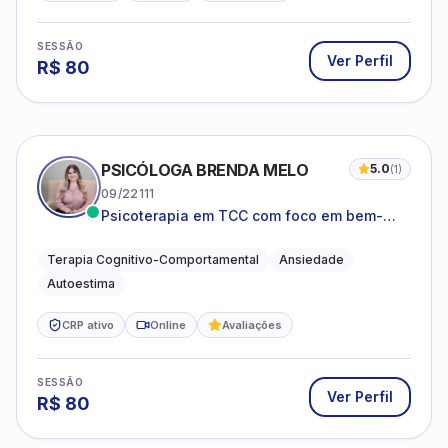
SESSÃO
Ver Perfil
R$
80
PSICÓLOGA BRENDA MELO
5.0
(
1
)
09/22111
Psicoterapia em TCC com foco em bem-
estar emocional e estratégias práticas para
o cotidiano
Terapia Cognitivo-Comportamental
Ansiedade
Autoestima
CRP ativo
Online
Avaliações
SESSÃO
Ver Perfil
R$
80