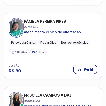
PÂMELA PEREIRA PIRES
07/45607
Atendimento clínico de orientação
psicanalítica para adolescentes, adultos e
crianças neurotípicas
Psicologia Clínica
Psicanálise
Neurodivergências
CRP ativo
Online
SESSÃO
Ver Perfil
R$
80
PRISCILLA CAMPOS VIDAL
19/004423
Psicóloga clínica com atuação em saúde