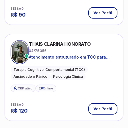
SESSÃO
Ver Perfil
R$
90
THAIS CLARINA HONORATO
04/75356
Atendimento estruturado em TCC para
ansiedade, pânico e autocobrança
excessiva
Terapia Cognitivo-Comportamental (TCC)
Ansiedade e Pânico
Psicologia Clínica
CRP ativo
Online
SESSÃO
Ver Perfil
R$
120