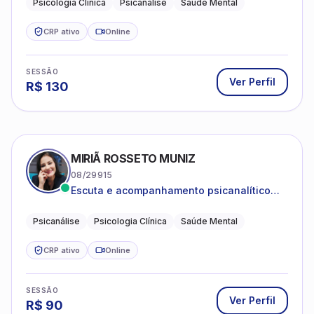
Psicologia Clínica
Psicanálise
Saúde Mental
CRP ativo
Online
SESSÃO
Ver Perfil
R$
130
MIRIÃ ROSSETO MUNIZ
08/29915
Escuta e acompanhamento psicanalítico
para adultos e adolescentes.
Psicanálise
Psicologia Clínica
Saúde Mental
CRP ativo
Online
SESSÃO
Ver Perfil
R$
90