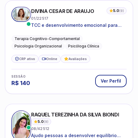
DIVINA CESAR DE ARAUJO
5.0
(
9
)
01/22517
TCC e desenvolvimento emocional para
adultos e idosos
Terapia Cognitivo-Comportamental
Psicologia Organizacional
Psicóloga Clínica
CRP ativo
Online
Avaliações
SESSÃO
Ver Perfil
R$
140
RAQUEL TEREZINHA DA SILVA BIONDI
5.0
(
9
)
08/42512
Ajudo pessoas a desenvolver equilíbrio