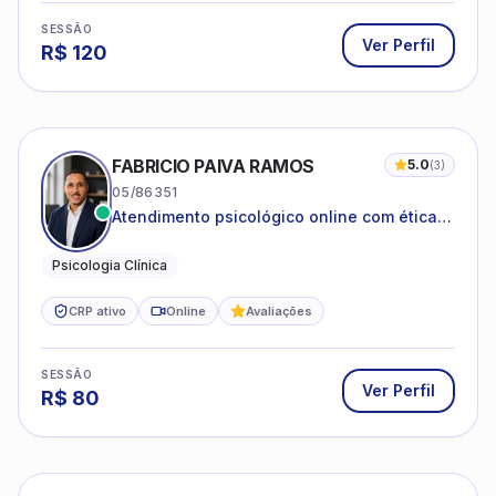
SESSÃO
Ver Perfil
R$
120
FABRICIO PAIVA RAMOS
5.0
(
3
)
05/86351
Atendimento psicológico online com ética,
sigilo e acolhimento.
Psicologia Clínica
CRP ativo
Online
Avaliações
SESSÃO
Ver Perfil
R$
80