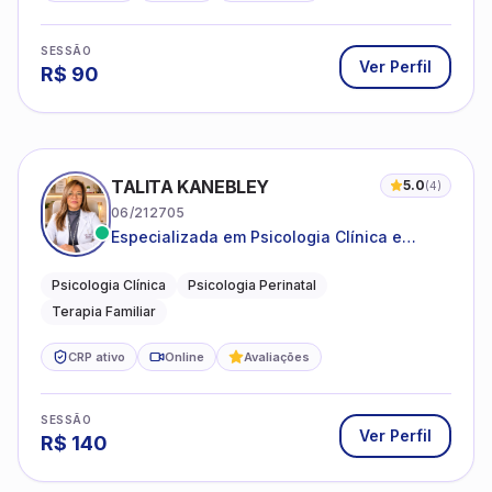
SESSÃO
Ver Perfil
R$
90
TALITA KANEBLEY
5.0
(
4
)
06/212705
Especializada em Psicologia Clínica e
Perinatal para adolescentes, adultos e
famílias
Psicologia Clínica
Psicologia Perinatal
Terapia Familiar
CRP ativo
Online
Avaliações
SESSÃO
Ver Perfil
R$
140