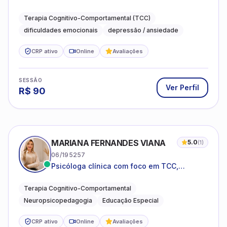
compreender as emoções e lidar com as
dificuldades do dia a dia
Terapia Cognitivo-Comportamental (TCC)
dificuldades emocionais
depressão / ansiedade
CRP ativo
Online
Avaliações
SESSÃO
Ver Perfil
R$
90
MARIANA FERNANDES VIANA
5.0
(
1
)
06/195257
Psicóloga clínica com foco em TCC,
neuropsicopedagogia e acompanhamento
do neurodesenvolvimento.
Terapia Cognitivo-Comportamental
Neuropsicopedagogia
Educação Especial
CRP ativo
Online
Avaliações