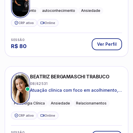
Acolhimento
autoconhecimento
Ansiedade
CRP ativo
Online
SESSÃO
Ver Perfil
R$
80
BEATRIZ BERGAMASCHI TRABUCO
08/42531
Atuação clínica com foco em acolhimento,
autoestima, ansiedade e transições de vida
Psicologia Clínica
Ansiedade
Relacionamentos
CRP ativo
Online
SESSÃO