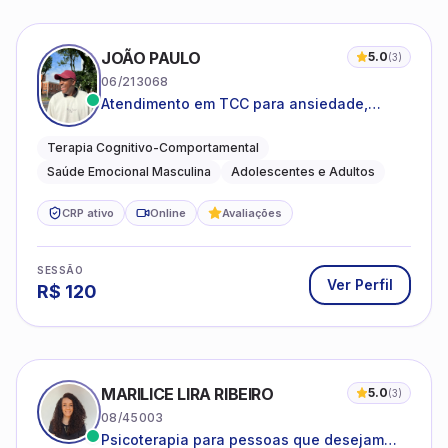
JOÃO PAULO
5.0
(
3
)
06/213068
Atendimento em TCC para ansiedade,
estresse e desenvolvimento de autonomia
emocional
Terapia Cognitivo-Comportamental
Saúde Emocional Masculina
Adolescentes e Adultos
CRP ativo
Online
Avaliações
SESSÃO
Ver Perfil
R$
120
MARILICE LIRA RIBEIRO
5.0
(
3
)
08/45003
Psicoterapia para pessoas que desejam