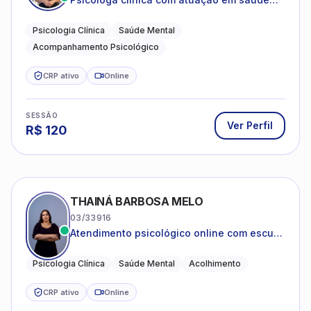
mental e acompanhamento psicológico.
Psicologia Clínica
Saúde Mental
Acompanhamento Psicológico
CRP ativo
Online
SESSÃO
Ver Perfil
R$
120
THAINÁ BARBOSA MELO
03/33916
Atendimento psicológico online com escuta
acolhedora e foco no seu bem-estar
emocional
Psicologia Clínica
Saúde Mental
Acolhimento
CRP ativo
Online