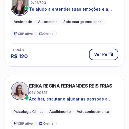
12/26723
Te ajudo a entender suas emoções e a
encontrar formas mais leves de lidar com o
que você está vivendo
Ansiedade
Autoestima
Sobrecarga emocional
CRP ativo
Online
SESSÃO
Ver Perfil
R$
120
ERIKA REGINA FERNANDES REIS FRIAS
06/109815
Acolher, escutar e ajudar as pessoas a
darem um novo sentido na vida
Psicologia Clínica
Acolhimento
Autoconhecimento
CRP ativo
Online