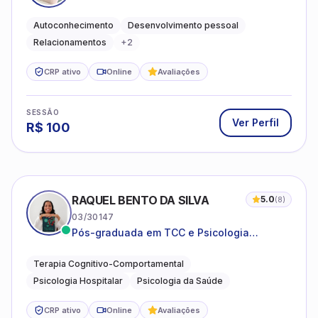
emocional e relações mais saudáveis
Autoconhecimento
Desenvolvimento pessoal
Relacionamentos
+
2
CRP ativo
Online
Avaliações
SESSÃO
Ver Perfil
R$
100
RAQUEL BENTO DA SILVA
5.0
(
8
)
03/30147
Pós-graduada em TCC e Psicologia
Hospitalar e da Saúde
Terapia Cognitivo-Comportamental
Psicologia Hospitalar
Psicologia da Saúde
CRP ativo
Online
Avaliações