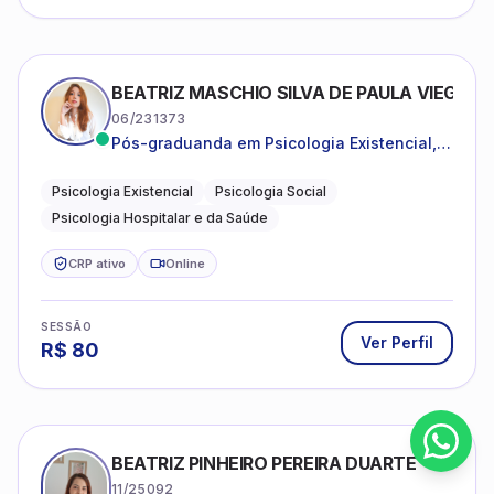
BEATRIZ MASCHIO SILVA DE PAULA VIEGAS
06/231373
Pós-graduanda em Psicologia Existencial,
Psicologia Social e Psicologia Hospitalar e
da Saúde.
Psicologia Existencial
Psicologia Social
Psicologia Hospitalar e da Saúde
CRP ativo
Online
SESSÃO
Ver Perfil
R$
80
BEATRIZ PINHEIRO PEREIRA DUARTE
11/25092