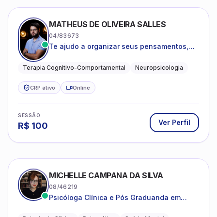
MATHEUS DE OLIVEIRA SALLES
04/83673
Te ajudo a organizar seus pensamentos,
regular suas emoções e viver com mais
clareza e sentido, com uma terapia
Terapia Cognitivo-Comportamental
Neuropsicologia
estruturada e baseada em ciência.
CRP ativo
Online
SESSÃO
Ver Perfil
R$
100
MICHELLE CAMPANA DA SILVA
08/46219
Psicóloga Clínica e Pós Graduanda em
Psicanálise Clínica e Teoria pela FAAP.