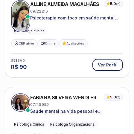
ALLINE ALMEIDA MAGALHÃES
5.0
(
2
)
09/22216
Psicoterapia com foco em saúde mental,
relações interpessoais e autoestima para
adolescentes e adultos.
Psicologia clínica
CRP ativo
Online
Avaliações
SESSÃO
Ver Perfil
R$
90
FABIANA SILVEIRA WENDLER
5.0
(
2
)
07/45959
Saúde mental na vida pessoal e
profissional.
Psicóloga Clínica
Psicóloga Organizacional