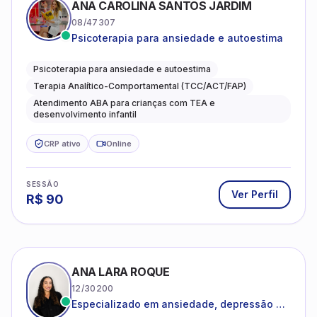
Psicoterapia para ansiedade e autoestima
Psicoterapia para ansiedade e autoestima
Terapia Analítico-Comportamental (TCC/ACT/FAP)
Atendimento ABA para crianças com TEA e
desenvolvimento infantil
CRP ativo
Online
SESSÃO
Ver Perfil
R$
90
ANA LARA ROQUE
12/30200
Especializado em ansiedade, depressão e
desenvolvimento emocional
Psicologia Clínica