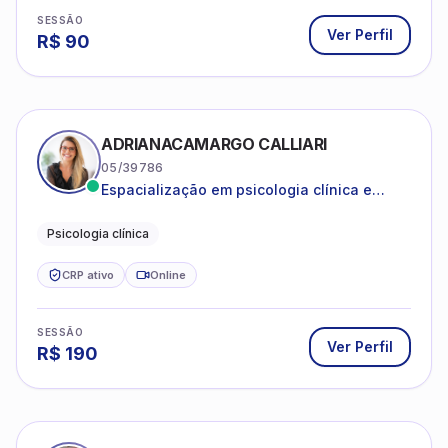
R$
90
ADRIANACAMARGO CALLIARI
05/39786
Espacialização em psicologia clínica e
coach
Psicologia clínica
CRP ativo
Online
SESSÃO
Ver Perfil
R$
190
ANA CAROLINA SANTOS JARDIM
08/47307