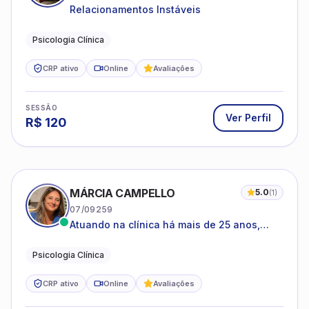
Psicologia Clínica
CRP ativo
Online
Avaliações
SESSÃO
Ver Perfil
R$
120
MÁRCIA CAMPELLO
5.0
(
1
)
07/09259
Atuando na clínica há mais de 25 anos,
amparada pela psicanálise e suas
estruturas, com experiência em
Psicologia Clínica
atendimento a jovens e adultos.
CRP ativo
Online
Avaliações
SESSÃO
Ver Perfil