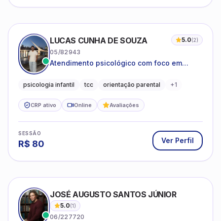
LUCAS CUNHA DE SOUZA
5.0
(
2
)
05/82943
Atendimento psicológico com foco em
Terapia Cognitivo-Comportamental (TCC),
promovendo equilíbrio emocional e
psicologia infantil
tcc
orientação parental
+
1
qualidade de vida.
CRP ativo
Online
Avaliações
SESSÃO
Ver Perfil
R$
80
JOSÉ AUGUSTO SANTOS JÚNIOR
5.0
(
1
)
06/227720
Relacionamentos Instáveis