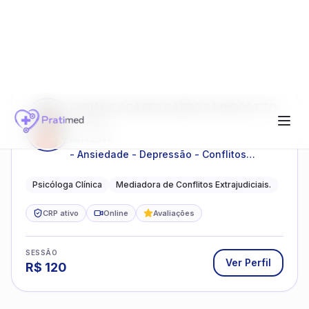
Ver Perfil
R$
80
FABIANE SOARES BARBOZA BISCOTTO
5.0
(
3
)
08/42549
- Ansiedade - Depressão - Conflitos
conjugais - Conflitos familiares e
relacionamentos - Autoestima -
Psicóloga Clínica
Mediadora de Conflitos Extrajudiciais.
Desenvolvimento emocional
CRP ativo
Online
Avaliações
SESSÃO
Ver Perfil
R$
120