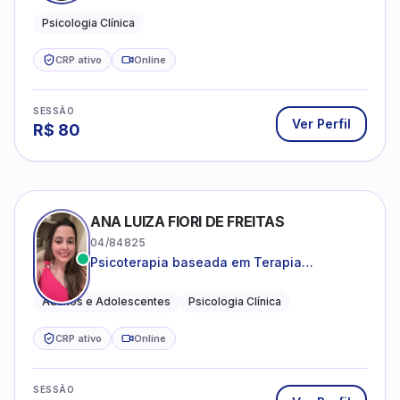
CRP ativo
Online
SESSÃO
Ver Perfil
R$
80
ANA LUIZA FIORI DE FREITAS
04/84825
Psicoterapia baseada em Terapia
Cognitivo-Comportamental
Adultos e Adolescentes
Psicologia Clínica
CRP ativo
Online
SESSÃO
Ver Perfil
R$
80