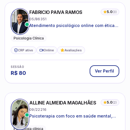
FABRICIO PAIVA RAMOS
5.0
(
3
)
05/86351
Atendimento psicológico online com ética,
sigilo e acolhimento.
Psicologia Clínica
CRP ativo
Online
Avaliações
SESSÃO
Ver Perfil
R$
80
ALLINE ALMEIDA MAGALHÃES
5.0
(
2
)
09/22216
Psicoterapia com foco em saúde mental,
relações interpessoais e autoestima para
adolescentes e adultos.
Psicologia clínica