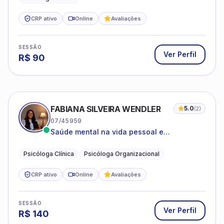
CRP ativo
Online
Avaliações
SESSÃO
Ver Perfil
R$
90
FABIANA SILVEIRA WENDLER
5.0
(
2
)
07/45959
Saúde mental na vida pessoal e
profissional.
Psicóloga Clínica
Psicóloga Organizacional
CRP ativo
Online
Avaliações
SESSÃO
Ver Perfil
R$
140