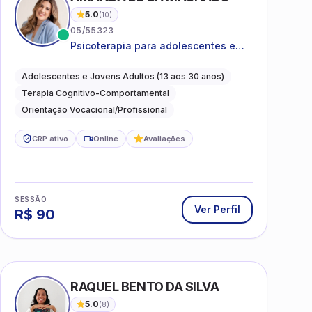
5.0
(
10
)
05/55323
Psicoterapia para adolescentes e
jovens adultos com foco em
ansiedade, autoestima, relações e
Adolescentes e Jovens Adultos (13 aos 30 anos)
orientação profissional
Terapia Cognitivo-Comportamental
Orientação Vocacional/Profissional
CRP ativo
Online
Avaliações
SESSÃO
Ver Perfil
R$
90
I
RAQUEL BENTO DA SILVA
5.0
(
8
)