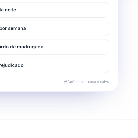
a noite
 por semana
cordo de madrugada
rejudicado
Anônimo — nada é salvo