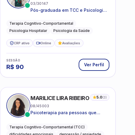
03/30147
Pós-graduada em TCC e Psicologia
Hospitalar e da Saúde
Terapia Cognitivo-Comportamental
Psicologia Hospitalar
Psicologia da Saúde
CRP ativo
Online
Avaliações
SESSÃO
Ver Perfil
R$
90
MARILICE LIRA RIBEIRO
5.0
(
3
)
08/45003
Psicoterapia para pessoas que
desejam compreender as emoções e
lidar com as dificuldades do dia a
Terapia Cognitivo-Comportamental (TCC)
dia
dificuldades emocionais
depressão / ansiedade