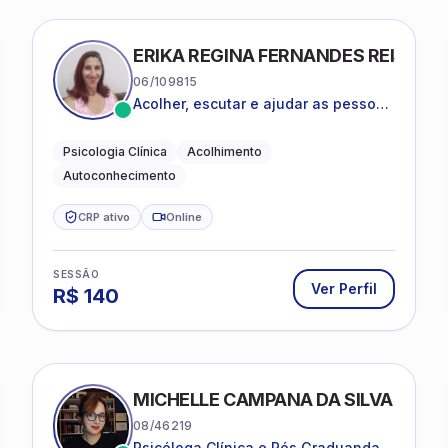
ERIKA REGINA FERNANDES REIS FRI
06/109815
Acolher, escutar e ajudar as pessoas
a darem um novo sentido na vida
Psicologia Clínica
Acolhimento
Autoconhecimento
CRP ativo
Online
SESSÃO
Ver Perfil
R$
140
MICHELLE CAMPANA DA SILVA
08/46219
Psicóloga Clínica e Pós Graduanda