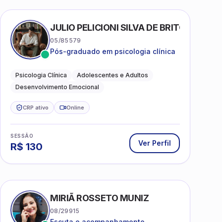
AS
JULIO PELICIONI SILVA DE BRITO
05/85579
Pós-graduado em psicologia clínica
Psicologia Clínica
Adolescentes e Adultos
Desenvolvimento Emocional
CRP ativo
Online
SESSÃO
Ver Perfil
R$
130
MIRIÃ ROSSETO MUNIZ
08/29915
Escuta e acompanhamento