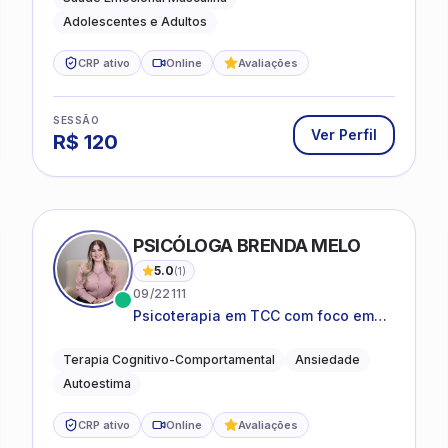
Adolescentes e Adultos
CRP ativo
Online
Avaliações
SESSÃO
Ver Perfil
R$
120
PSICÓLOGA BRENDA MELO
5.0
(
1
)
09/22111
Psicoterapia em TCC com foco em
bem-estar emocional e estratégias
práticas para o cotidiano
Terapia Cognitivo-Comportamental
Ansiedade
Autoestima
CRP ativo
Online
Avaliações