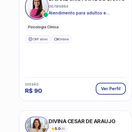
06/186864
Atendimento para adultos e
adolescentes a partir de 12 anos
Psicologia Clinica
CRP ativo
Online
SESSÃO
Ver Perfil
R$
90
DIVINA CESAR DE ARAUJO
5.0
(
9
)