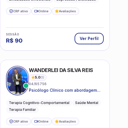
CRP ativo
Online
Avaliações
SESSÃO
Ver Perfil
R$
90
WANDERLEI DA SILVA REIS
5.0
(
1
)
04/65756
Psicólogo Clínico com abordagem
TCC, especializado em saúde mental
e terapia sistêmica
Terapia Cognitivo-Comportamental
Saúde Mental
Terapia Familiar
CRP ativo
Online
Avaliações