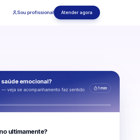
Sou profissional
Atender agora
 saúde emocional?
1 min
s — veja se acompanhamento faz sentido
no ultimamente?