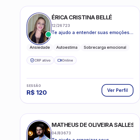
ÉRICA CRISTINA BELLÉ
12/26723
Te ajudo a entender suas emoções e
a encontrar formas mais leves de
lidar com o que você está vivendo
Ansiedade
Autoestima
Sobrecarga emocional
CRP ativo
Online
SESSÃO
Ver Perfil
R$
120
MATHEUS DE OLIVEIRA SALLES
04/83673
Te ajudo a organizar seus