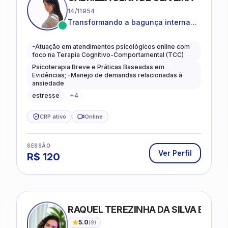
14/11954
Transformando a bagunça interna
em autoconhecimento, clareza,
leveza e caminhos mais gentis para
-Atuação em atendimentos psicológicos online com
se viver.
foco na Terapia Cognitivo-Comportamental (TCC)
Psicoterapia Breve e Práticas Baseadas em
Evidências; -Manejo de demandas relacionadas à
ansiedade
estresse
+
4
CRP ativo
Online
SESSÃO
Ver Perfil
R$
120
RAQUEL TEREZINHA DA SILVA BIOND
5.0
(
9
)