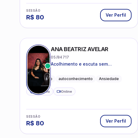
SESSÃO
Ver Perfil
R$
80
ANA BEATRIZ AVELAR
05/84717
Acolhimento e escuta sem
julgamentos! ❤️
Acolhimento
autoconhecimento
Ansiedade
CRP ativo
Online
SESSÃO
Ver Perfil
R$
80