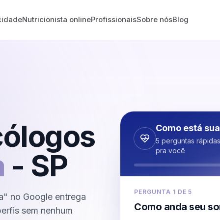
cidade
Nutricionista online
Profissionais
Sobre nós
Blog
cólogos
Como está sua
5 perguntas rápida
pra você
a
-
SP
PERGUNTA
1
DE
5
a" no Google entrega
Como anda seu so
 perfis sem nenhum