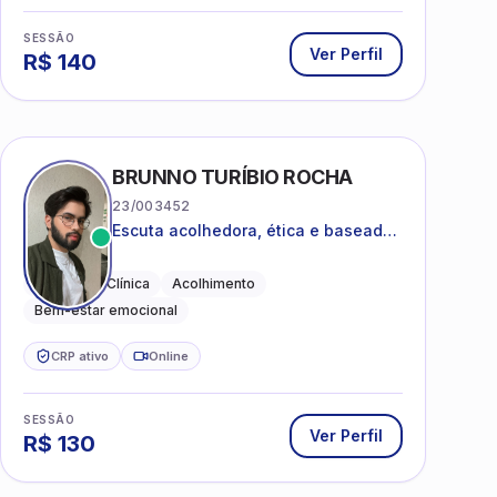
SESSÃO
Ver Perfil
R$
140
BRUNNO TURÍBIO ROCHA
23/003452
Escuta acolhedora, ética e baseada
em evidências
Psicologia Clínica
Acolhimento
Bem-estar emocional
CRP ativo
Online
SESSÃO
Ver Perfil
R$
130