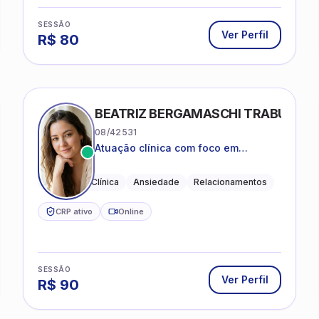
SESSÃO
Ver Perfil
R$
80
BEATRIZ BERGAMASCHI TRABUCO
08/42531
Atuação clínica com foco em
acolhimento, autoestima, ansiedade
e transições de vida
Psicologia Clínica
Ansiedade
Relacionamentos
CRP ativo
Online
SESSÃO
Ver Perfil
R$
90