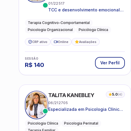
01/22517
TCC e desenvolvimento emocional
para adultos e idosos
Terapia Cognitivo-Comportamental
Psicologia Organizacional
Psicóloga Clínica
CRP ativo
Online
Avaliações
SESSÃO
Ver Perfil
R$
140
TALITA KANEBLEY
5.0
(
4
)
06/212705
Especializada em Psicologia Clínica
e Perinatal para adolescentes,
adultos e famílias
Psicologia Clínica
Psicologia Perinatal
Terapia Familiar