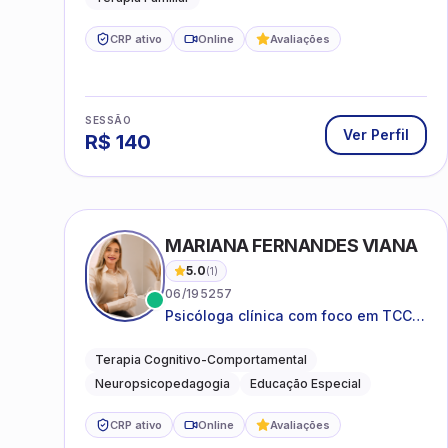
CRP ativo
Online
Avaliações
SESSÃO
Ver Perfil
R$
140
MARIANA FERNANDES VIANA
5.0
(
1
)
06/195257
Psicóloga clínica com foco em TCC,
neuropsicopedagogia e
acompanhamento do
Terapia Cognitivo-Comportamental
neurodesenvolvimento.
Neuropsicopedagogia
Educação Especial
CRP ativo
Online
Avaliações