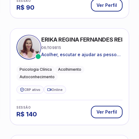
SESSÃO
Ver Perfil
R$
90
ERIKA REGINA FERNANDES REIS FRI
06/109815
Acolher, escutar e ajudar as pessoas
a darem um novo sentido na vida
Psicologia Clínica
Acolhimento
Autoconhecimento
CRP ativo
Online
SESSÃO
Ver Perfil
R$
140