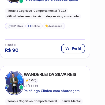
desejam compreender as emoções e
lidar com as dificuldades do dia a
Terapia Cognitivo-Comportamental (TCC)
dia
dificuldades emocionais
depressão / ansiedade
CRP ativo
Online
Avaliações
SESSÃO
Ver Perfil
R$
90
WANDERLEI DA SILVA REIS
5.0
(
1
)
04/65756
Psicólogo Clínico com abordagem
TCC, especializado em saúde mental
e terapia sistêmica
Terapia Cognitivo-Comportamental
Saúde Mental