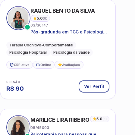
I
RAQUEL BENTO DA SILVA
5.0
(
8
)
03/30147
Pós-graduada em TCC e Psicologia
Hospitalar e da Saúde
Terapia Cognitivo-Comportamental
Psicologia Hospitalar
Psicologia da Saúde
CRP ativo
Online
Avaliações
SESSÃO
Ver Perfil
R$
90
MARILICE LIRA RIBEIRO
5.0
(
3
)
08/45003
Psicoterapia para pessoas que