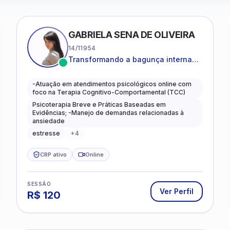
GABRIELA SENA DE OLIVEIRA
14/11954
Transformando a bagunça interna
em autoconhecimento, clareza,
leveza e caminhos mais gentis para
-Atuação em atendimentos psicológicos online com
se viver.
foco na Terapia Cognitivo-Comportamental (TCC)
Psicoterapia Breve e Práticas Baseadas em
Evidências; -Manejo de demandas relacionadas à
ansiedade
estresse
+
4
CRP ativo
Online
SESSÃO
Ver Perfil
R$
120