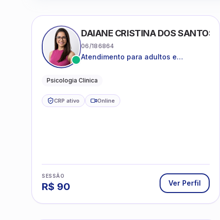
DAIANE CRISTINA DOS SANTOS
06/186864
Atendimento para adultos e
adolescentes a partir de 12 anos
Psicologia Clinica
CRP ativo
Online
SESSÃO
Ver Perfil
R$
90