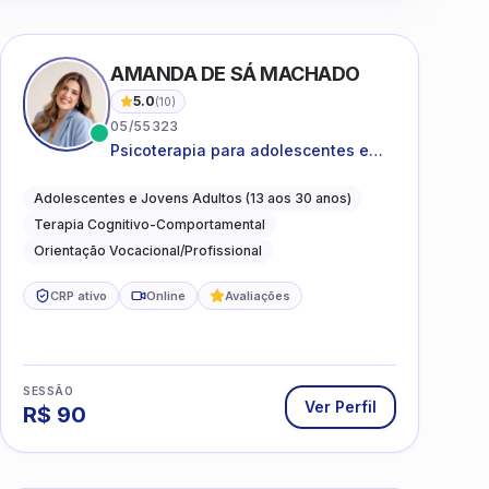
AMANDA DE SÁ MACHADO
5.0
(
10
)
05/55323
Psicoterapia para adolescentes e
jovens adultos com foco em
ansiedade, autoestima, relações e
Adolescentes e Jovens Adultos (13 aos 30 anos)
orientação profissional
Terapia Cognitivo-Comportamental
Orientação Vocacional/Profissional
CRP ativo
Online
Avaliações
SESSÃO
Ver Perfil
R$
90