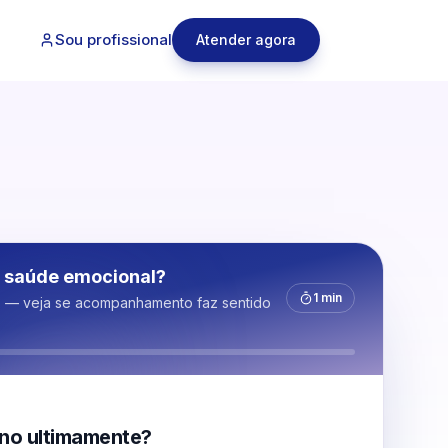
Sou profissional
Atender agora
 saúde emocional?
1 min
s — veja se acompanhamento faz sentido
no ultimamente?