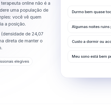
 terapeuta online não é a
nsidere uma população de
Durmo bem quase tod
imples: você vê quem
ia a posição.
Algumas noites ruins
a (densidade de 24,07
a direta de manter o
Custo a dormir ou a
o.
Meu sono está bem p
ssionais elegíveis