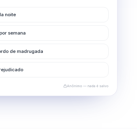
a noite
 por semana
cordo de madrugada
rejudicado
Anônimo — nada é salvo