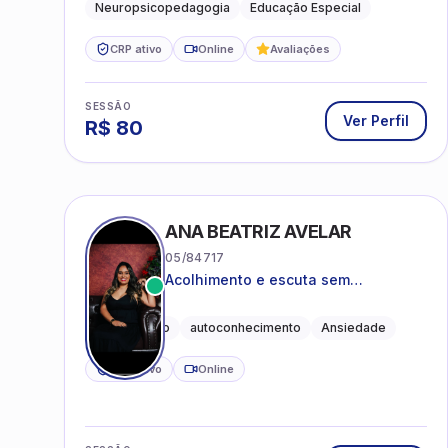
Neuropsicopedagogia
Educação Especial
CRP ativo
Online
Avaliações
SESSÃO
Ver Perfil
R$
80
ANA BEATRIZ AVELAR
05/84717
Acolhimento e escuta sem
julgamentos! ❤️
Acolhimento
autoconhecimento
Ansiedade
CRP ativo
Online