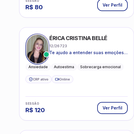
SESSÃO
Ver Perfil
R$
80
ÉRICA CRISTINA BELLÉ
12/26723
Te ajudo a entender suas emoções e
a encontrar formas mais leves de
lidar com o que você está vivendo
Ansiedade
Autoestima
Sobrecarga emocional
CRP ativo
Online
SESSÃO
Ver Perfil
R$
120