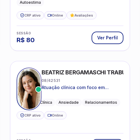
Autoestima
CRP ativo
Online
Avaliações
SESSÃO
Ver Perfil
R$
80
BEATRIZ BERGAMASCHI TRABUCO
08/42531
Atuação clínica com foco em
acolhimento, autoestima, ansiedade
e transições de vida
Psicologia Clínica
Ansiedade
Relacionamentos
CRP ativo
Online