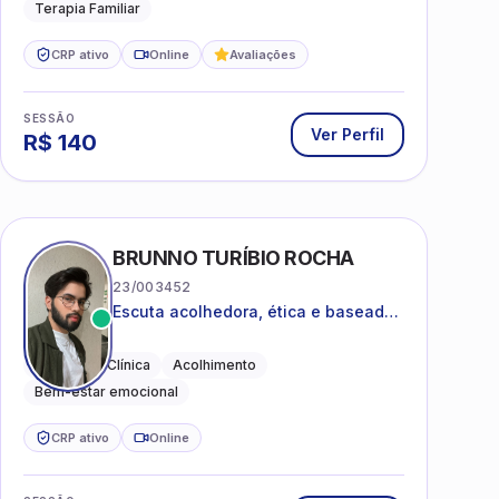
Terapia Familiar
CRP ativo
Online
Avaliações
SESSÃO
Ver Perfil
R$
140
BRUNNO TURÍBIO ROCHA
23/003452
Escuta acolhedora, ética e baseada
em evidências
Psicologia Clínica
Acolhimento
Bem-estar emocional
CRP ativo
Online