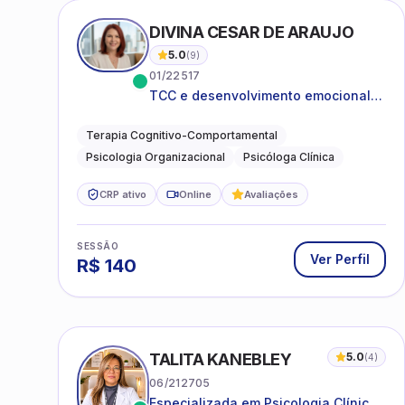
DIVINA CESAR DE ARAUJO
5.0
(
9
)
01/22517
TCC e desenvolvimento emocional
para adultos e idosos
Terapia Cognitivo-Comportamental
Psicologia Organizacional
Psicóloga Clínica
CRP ativo
Online
Avaliações
SESSÃO
Ver Perfil
R$
140
TALITA KANEBLEY
5.0
(
4
)
06/212705
Especializada em Psicologia Clínica