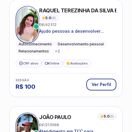
RAQUEL TEREZINHA DA SILVA BIOND
5.0
(
9
)
08/42512
Ajudo pessoas a desenvolver
equilíbrio emocional e relações mais
saudáveis
Autoconhecimento
Desenvolvimento pessoal
Relacionamentos
+
2
CRP ativo
Online
Avaliações
SESSÃO
Ver Perfil
R$
100
JOÃO PAULO
5.0
(
3
)
06/213068
Atendimento em TCC para