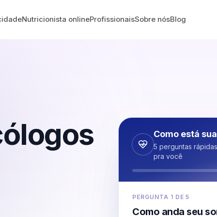
cidade
Nutricionista online
Profissionais
Sobre nós
Blog
cólogos
Como está sua
5 perguntas rápida
pra você
PERGUNTA
1
DE
5
Como anda seu so