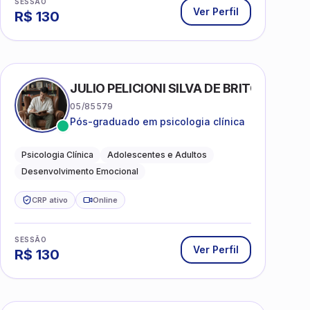
SESSÃO
Ver Perfil
R$
130
AS
JULIO PELICIONI SILVA DE BRITO
05/85579
Pós-graduado em psicologia clínica
Psicologia Clínica
Adolescentes e Adultos
Desenvolvimento Emocional
CRP ativo
Online
SESSÃO
Ver Perfil
R$
130