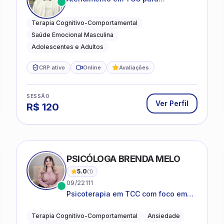
ansiedade, estresse e
desenvolvimento de autonomia
Terapia Cognitivo-Comportamental
emocional
Saúde Emocional Masculina
Adolescentes e Adultos
CRP ativo
Online
Avaliações
SESSÃO
Ver Perfil
R$
120
PSICÓLOGA BRENDA MELO
5.0
(
1
)
09/22111
Psicoterapia em TCC com foco em
bem-estar emocional e estratégias
práticas para o cotidiano
Terapia Cognitivo-Comportamental
Ansiedade