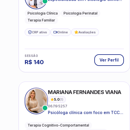
e Perinatal para adolescentes,
adultos e famílias
Psicologia Clínica
Psicologia Perinatal
Terapia Familiar
CRP ativo
Online
Avaliações
SESSÃO
Ver Perfil
R$
140
MARIANA FERNANDES VIANA
5.0
(
1
)
06/195257
Psicóloga clínica com foco em TCC,
neuropsicopedagogia e
acompanhamento do
Terapia Cognitivo-Comportamental
neurodesenvolvimento.