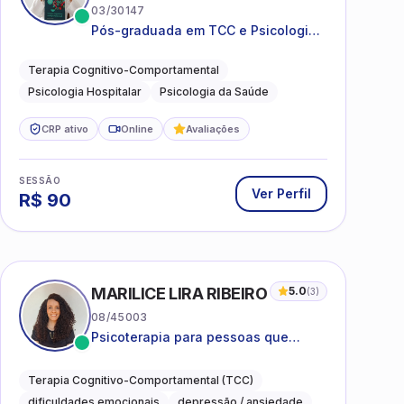
03/30147
Pós-graduada em TCC e Psicologia
Hospitalar e da Saúde
Terapia Cognitivo-Comportamental
Psicologia Hospitalar
Psicologia da Saúde
CRP ativo
Online
Avaliações
SESSÃO
Ver Perfil
R$
90
MARILICE LIRA RIBEIRO
5.0
(
3
)
08/45003
Psicoterapia para pessoas que
desejam compreender as emoções e
lidar com as dificuldades do dia a
Terapia Cognitivo-Comportamental (TCC)
dia
dificuldades emocionais
depressão / ansiedade