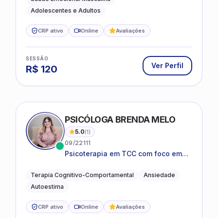
Adolescentes e Adultos
CRP ativo
Online
Avaliações
SESSÃO
Ver Perfil
R$
120
PSICÓLOGA BRENDA MELO
5.0
(
1
)
09/22111
Psicoterapia em TCC com foco em
bem-estar emocional e estratégias
práticas para o cotidiano
Terapia Cognitivo-Comportamental
Ansiedade
Autoestima
CRP ativo
Online
Avaliações