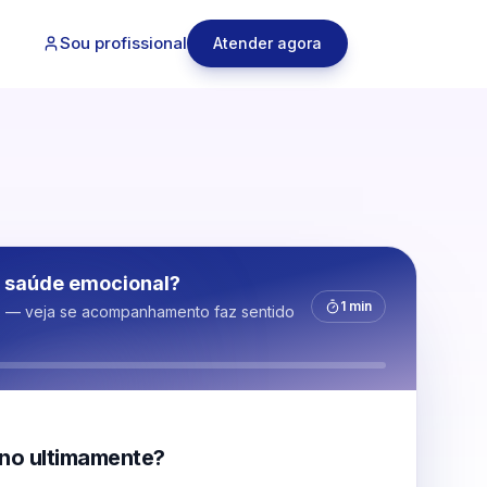
Sou profissional
Atender agora
 saúde emocional?
1 min
s — veja se acompanhamento faz sentido
no ultimamente?