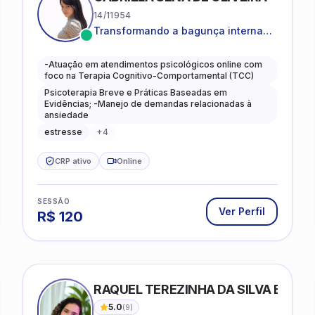
14/11954
Transformando a bagunça interna
em autoconhecimento, clareza,
leveza e caminhos mais gentis para
-Atuação em atendimentos psicológicos online com
se viver.
foco na Terapia Cognitivo-Comportamental (TCC)
Psicoterapia Breve e Práticas Baseadas em
Evidências; -Manejo de demandas relacionadas à
ansiedade
estresse
+
4
CRP ativo
Online
SESSÃO
Ver Perfil
R$
120
RAQUEL TEREZINHA DA SILVA BIOND
5.0
(
9
)