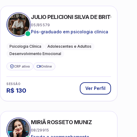
AS
JULIO PELICIONI SILVA DE BRITO
05/85579
Pós-graduado em psicologia clínica
Psicologia Clínica
Adolescentes e Adultos
Desenvolvimento Emocional
CRP ativo
Online
SESSÃO
Ver Perfil
R$
130
MIRIÃ ROSSETO MUNIZ
08/29915
Escuta e acompanhamento