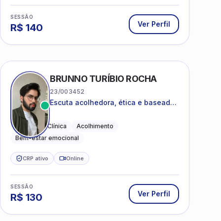
SESSÃO
Ver Perfil
R$
140
BRUNNO TURÍBIO ROCHA
23/003452
Escuta acolhedora, ética e baseada
em evidências
Psicologia Clínica
Acolhimento
Bem-estar emocional
CRP ativo
Online
SESSÃO
Ver Perfil
R$
130