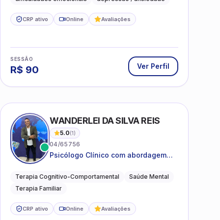
CRP ativo
Online
Avaliações
SESSÃO
Ver Perfil
R$
90
WANDERLEI DA SILVA REIS
5.0
(
1
)
04/65756
Psicólogo Clínico com abordagem
TCC, especializado em saúde mental
e terapia sistêmica
Terapia Cognitivo-Comportamental
Saúde Mental
Terapia Familiar
CRP ativo
Online
Avaliações