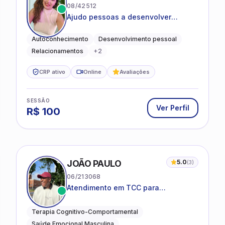
08/42512
Ajudo pessoas a desenvolver
equilíbrio emocional e relações mais
saudáveis
Autoconhecimento
Desenvolvimento pessoal
Relacionamentos
+
2
CRP ativo
Online
Avaliações
SESSÃO
Ver Perfil
R$
100
JOÃO PAULO
5.0
(
3
)
06/213068
Atendimento em TCC para
ansiedade, estresse e
desenvolvimento de autonomia
Terapia Cognitivo-Comportamental
emocional
Saúde Emocional Masculina