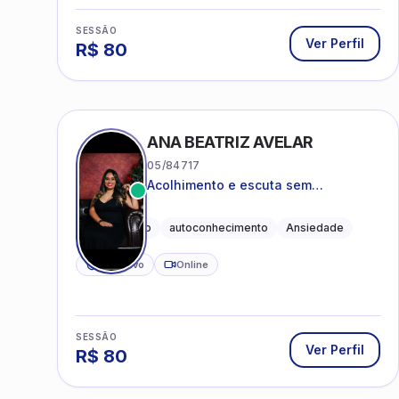
SESSÃO
Ver Perfil
R$
80
ANA BEATRIZ AVELAR
05/84717
Acolhimento e escuta sem
julgamentos! ❤️
Acolhimento
autoconhecimento
Ansiedade
CRP ativo
Online
SESSÃO
Ver Perfil
R$
80