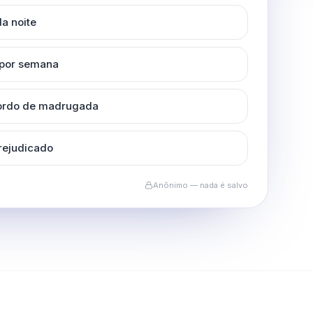
a noite
 por semana
cordo de madrugada
rejudicado
Anônimo — nada é salvo