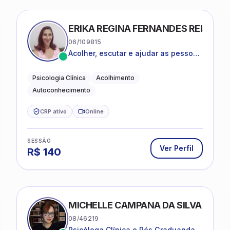
ERIKA REGINA FERNANDES REIS FRI
06/109815
Acolher, escutar e ajudar as pessoas
a darem um novo sentido na vida
Psicologia Clínica
Acolhimento
Autoconhecimento
CRP ativo
Online
SESSÃO
Ver Perfil
R$
140
MICHELLE CAMPANA DA SILVA
08/46219
Psicóloga Clínica e Pós Graduanda