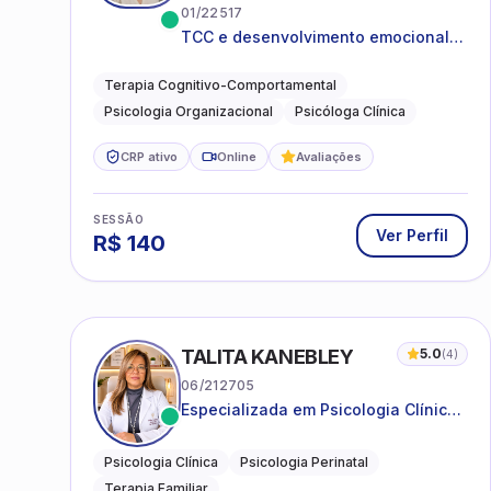
01/22517
TCC e desenvolvimento emocional
para adultos e idosos
Terapia Cognitivo-Comportamental
Psicologia Organizacional
Psicóloga Clínica
CRP ativo
Online
Avaliações
SESSÃO
Ver Perfil
R$
140
TALITA KANEBLEY
5.0
(
4
)
06/212705
Especializada em Psicologia Clínica
e Perinatal para adolescentes,
adultos e famílias
Psicologia Clínica
Psicologia Perinatal
Terapia Familiar