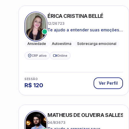
ÉRICA CRISTINA BELLÉ
12/26723
Te ajudo a entender suas emoções e
a encontrar formas mais leves de
lidar com o que você está vivendo
Ansiedade
Autoestima
Sobrecarga emocional
CRP ativo
Online
SESSÃO
Ver Perfil
R$
120
MATHEUS DE OLIVEIRA SALLES
04/83673
Te ajudo a organizar seus