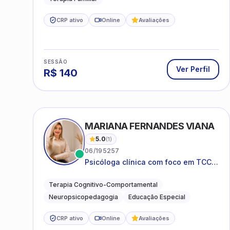
CRP ativo
Online
Avaliações
SESSÃO
Ver Perfil
R$
140
MARIANA FERNANDES VIANA
5.0
(
1
)
06/195257
Psicóloga clínica com foco em TCC,
neuropsicopedagogia e
acompanhamento do
Terapia Cognitivo-Comportamental
neurodesenvolvimento.
Neuropsicopedagogia
Educação Especial
CRP ativo
Online
Avaliações