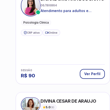
06/186864
Atendimento para adultos e
adolescentes a partir de 12 anos
Psicologia Clinica
CRP ativo
Online
SESSÃO
Ver Perfil
R$
90
DIVINA CESAR DE ARAUJO
5.0
(
9
)