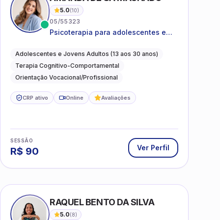
5.0
(
10
)
05/55323
Psicoterapia para adolescentes e
jovens adultos com foco em
ansiedade, autoestima, relações e
Adolescentes e Jovens Adultos (13 aos 30 anos)
orientação profissional
Terapia Cognitivo-Comportamental
Orientação Vocacional/Profissional
CRP ativo
Online
Avaliações
SESSÃO
Ver Perfil
R$
90
I
RAQUEL BENTO DA SILVA
5.0
(
8
)