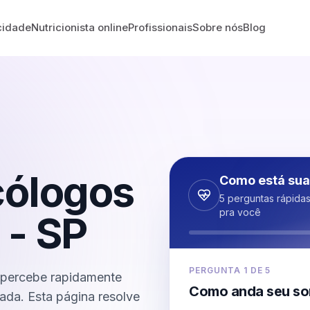
cidade
Nutricionista online
Profissionais
Sobre nós
Blog
cólogos
Como está sua
5 perguntas rápida
pra você
-
SP
PERGUNTA
1
DE
5
 percebe rapidamente
Como anda seu so
nada. Esta página resolve