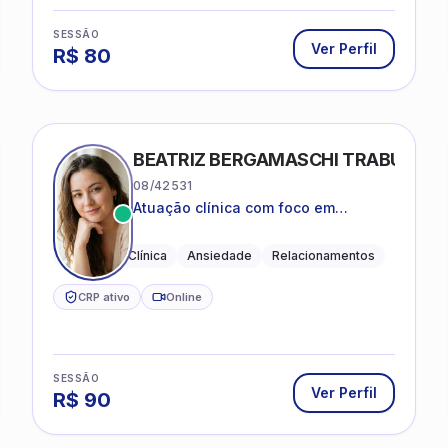
SESSÃO
Ver Perfil
R$
80
BEATRIZ BERGAMASCHI TRABUCO
08/42531
Atuação clínica com foco em
acolhimento, autoestima, ansiedade
e transições de vida
Psicologia Clínica
Ansiedade
Relacionamentos
CRP ativo
Online
SESSÃO
Ver Perfil
R$
90