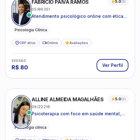
FABRICIO PAIVA RAMOS
5.0
(
3
)
05/86351
Atendimento psicológico online com ética,
sigilo e acolhimento.
Psicologia Clínica
CRP ativo
Online
Avaliações
SESSÃO
Ver Perfil
R$
80
ALLINE ALMEIDA MAGALHÃES
5.0
(
2
)
09/22216
Psicoterapia com foco em saúde mental,
relações interpessoais e autoestima para
adolescentes e adultos.
Psicologia clínica