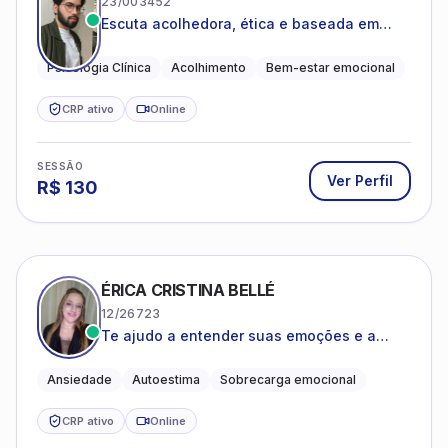
23/003452
Escuta acolhedora, ética e baseada em
evidências
Psicologia Clínica
Acolhimento
Bem-estar emocional
CRP ativo
Online
SESSÃO
Ver Perfil
R$
130
ÉRICA CRISTINA BELLÉ
12/26723
Te ajudo a entender suas emoções e a
encontrar formas mais leves de lidar com o
que você está vivendo
Ansiedade
Autoestima
Sobrecarga emocional
CRP ativo
Online