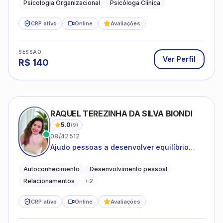
Psicologia Organizacional
Psicóloga Clínica
CRP ativo
Online
Avaliações
SESSÃO
Ver Perfil
R$
140
RAQUEL TEREZINHA DA SILVA BIONDI
5.0
(
9
)
08/42512
Ajudo pessoas a desenvolver equilíbrio
emocional e relações mais saudáveis
Autoconhecimento
Desenvolvimento pessoal
Relacionamentos
+
2
CRP ativo
Online
Avaliações