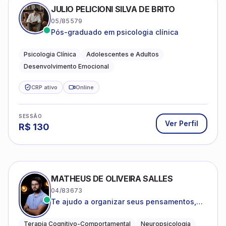
JULIO PELICIONI SILVA DE BRITO
05/85579
Pós-graduado em psicologia clínica
Psicologia Clínica
Adolescentes e Adultos
Desenvolvimento Emocional
CRP ativo
Online
SESSÃO
Ver Perfil
R$
130
MATHEUS DE OLIVEIRA SALLES
04/83673
Te ajudo a organizar seus pensamentos,
regular suas emoções e viver com mais
clareza e sentido, com uma terapia
Terapia Cognitivo-Comportamental
Neuropsicologia