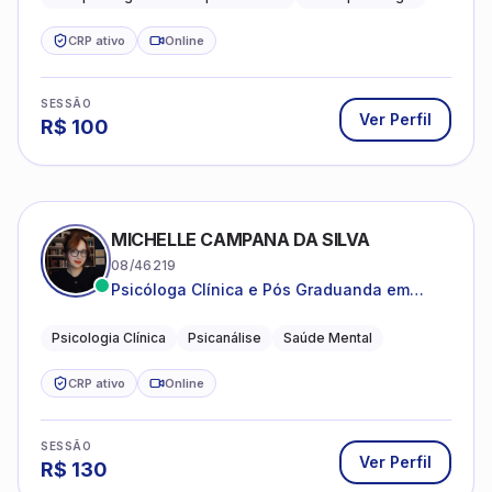
estruturada e baseada em ciência.
CRP ativo
Online
SESSÃO
Ver Perfil
R$
100
MICHELLE CAMPANA DA SILVA
08/46219
Psicóloga Clínica e Pós Graduanda em
Psicanálise Clínica e Teoria pela FAAP.
Psicologia Clínica
Psicanálise
Saúde Mental
CRP ativo
Online
SESSÃO
Ver Perfil
R$
130