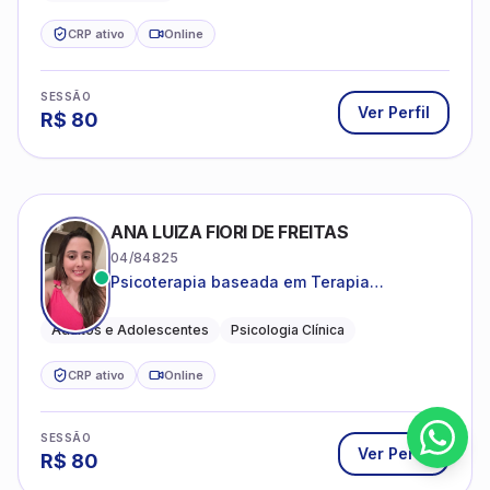
CRP ativo
Online
SESSÃO
Ver Perfil
R$
80
ANA LUIZA FIORI DE FREITAS
04/84825
Psicoterapia baseada em Terapia
Cognitivo-Comportamental
Adultos e Adolescentes
Psicologia Clínica
CRP ativo
Online
SESSÃO
Ver Perfil
R$
80