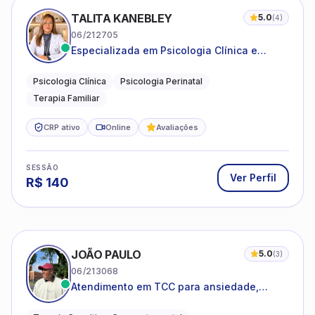
TALITA KANEBLEY
5.0
(
4
)
06/212705
Especializada em Psicologia Clínica e
Perinatal para adolescentes, adultos e
famílias
Psicologia Clínica
Psicologia Perinatal
Terapia Familiar
CRP ativo
Online
Avaliações
SESSÃO
Ver Perfil
R$
140
JOÃO PAULO
5.0
(
3
)
06/213068
Atendimento em TCC para ansiedade,
estresse e desenvolvimento de autonomia
emocional