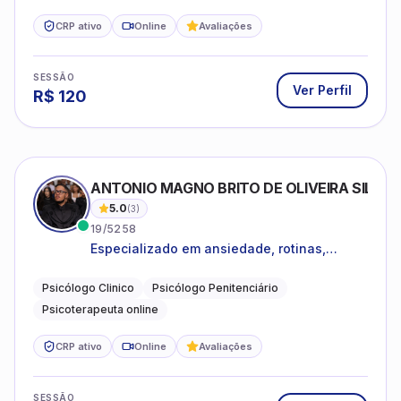
CRP ativo
Online
Avaliações
SESSÃO
Ver Perfil
R$
120
ANTONIO MAGNO BRITO DE OLIVEIRA SILVA
5.0
(
3
)
19/5258
Especializado em ansiedade, rotinas,
dificuldades emocionais, conflitos
familiares e questões comportamentais.
Psicólogo Clinico
Psicólogo Penitenciário
Psicoterapeuta online
CRP ativo
Online
Avaliações
SESSÃO