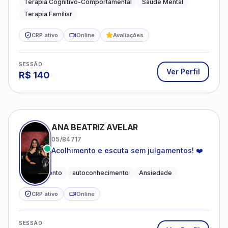
Terapia Cognitivo-Comportamental
Saúde Mental
Terapia Familiar
CRP ativo
Online
Avaliações
SESSÃO
Ver Perfil
R$
140
ANA BEATRIZ AVELAR
05/84717
Acolhimento e escuta sem julgamentos! ❤️
Acolhimento
autoconhecimento
Ansiedade
CRP ativo
Online
SESSÃO