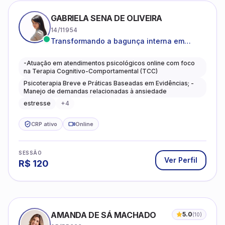
GABRIELA SENA DE OLIVEIRA
14/11954
Transformando a bagunça interna em
autoconhecimento, clareza, leveza e
caminhos mais gentis para se viver.
-Atuação em atendimentos psicológicos online com foco
na Terapia Cognitivo-Comportamental (TCC)
Psicoterapia Breve e Práticas Baseadas em Evidências; -
Manejo de demandas relacionadas à ansiedade
estresse
+
4
CRP ativo
Online
SESSÃO
Ver Perfil
R$
120
AMANDA DE SÁ MACHADO
5.0
(
10
)