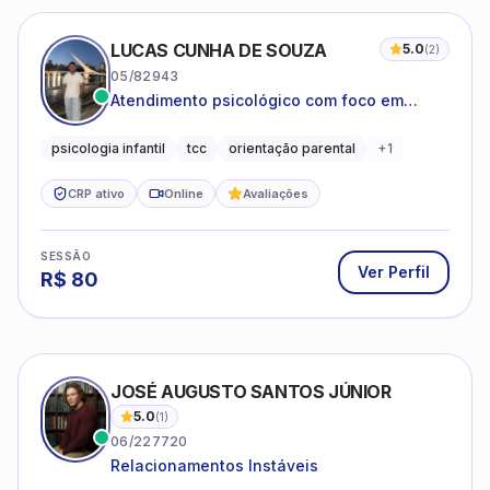
LUCAS CUNHA DE SOUZA
5.0
(
2
)
05/82943
Atendimento psicológico com foco em
Terapia Cognitivo-Comportamental (TCC),
promovendo equilíbrio emocional e
psicologia infantil
tcc
orientação parental
+
1
qualidade de vida.
CRP ativo
Online
Avaliações
SESSÃO
Ver Perfil
R$
80
JOSÉ AUGUSTO SANTOS JÚNIOR
5.0
(
1
)
06/227720
Relacionamentos Instáveis