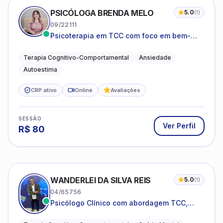
PSICÓLOGA BRENDA MELO
5.0
(
1
)
09/22111
Psicoterapia em TCC com foco em bem-
estar emocional e estratégias práticas para
o cotidiano
Terapia Cognitivo-Comportamental
Ansiedade
Autoestima
CRP ativo
Online
Avaliações
SESSÃO
Ver Perfil
R$
80
WANDERLEI DA SILVA REIS
5.0
(
1
)
04/65756
Psicólogo Clínico com abordagem TCC,
especializado em saúde mental e terapia
sistêmica