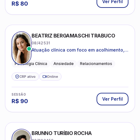
Ver Perfil
R$
80
BEATRIZ BERGAMASCHI TRABUCO
08/42531
Atuação clínica com foco em acolhimento,
autoestima, ansiedade e transições de vida
Psicologia Clínica
Ansiedade
Relacionamentos
CRP ativo
Online
SESSÃO
Ver Perfil
R$
90
BRUNNO TURÍBIO ROCHA