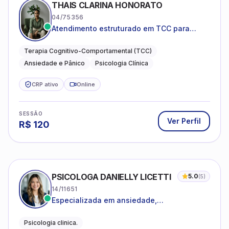
THAIS CLARINA HONORATO
04/75356
Atendimento estruturado em TCC para
ansiedade, pânico e autocobrança
excessiva
Terapia Cognitivo-Comportamental (TCC)
Ansiedade e Pânico
Psicologia Clínica
CRP ativo
Online
SESSÃO
Ver Perfil
R$
120
PSICOLOGA DANIELLY LICETTI
5.0
(
5
)
14/11651
Especializada em ansiedade,
autoconhecimento, depressão.
Psicologia clinica.