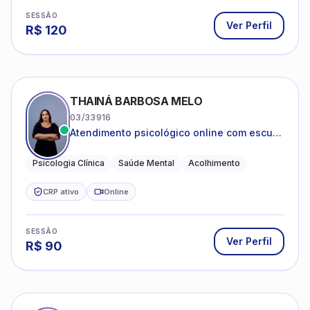
SESSÃO
Ver Perfil
R$
120
THAINÁ BARBOSA MELO
03/33916
Atendimento psicológico online com escuta
acolhedora e foco no seu bem-estar
emocional
Psicologia Clínica
Saúde Mental
Acolhimento
CRP ativo
Online
SESSÃO
Ver Perfil
R$
90