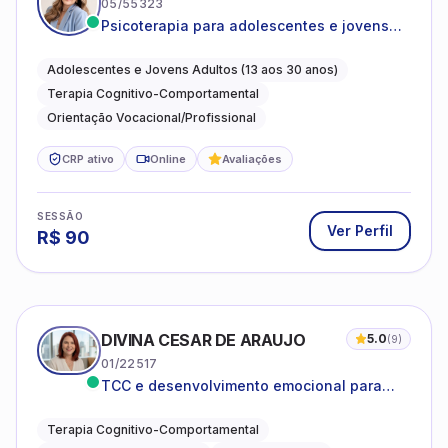
05/55323
Psicoterapia para adolescentes e jovens
adultos com foco em ansiedade,
autoestima, relações e orientação
Adolescentes e Jovens Adultos (13 aos 30 anos)
profissional
Terapia Cognitivo-Comportamental
Orientação Vocacional/Profissional
CRP ativo
Online
Avaliações
SESSÃO
Ver Perfil
R$
90
DIVINA CESAR DE ARAUJO
5.0
(
9
)
01/22517
TCC e desenvolvimento emocional para
adultos e idosos
Terapia Cognitivo-Comportamental