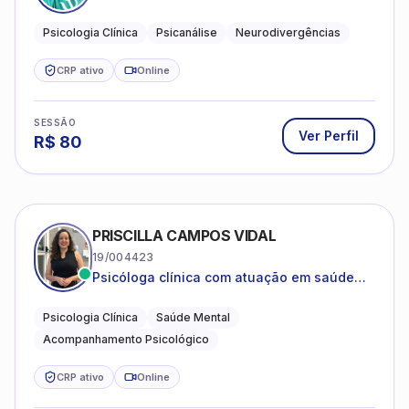
psicanalítica para adolescentes, adultos e
crianças neurotípicas
Psicologia Clínica
Psicanálise
Neurodivergências
CRP ativo
Online
SESSÃO
Ver Perfil
R$
80
PRISCILLA CAMPOS VIDAL
19/004423
Psicóloga clínica com atuação em saúde
mental e acompanhamento psicológico.
Psicologia Clínica
Saúde Mental
Acompanhamento Psicológico
CRP ativo
Online