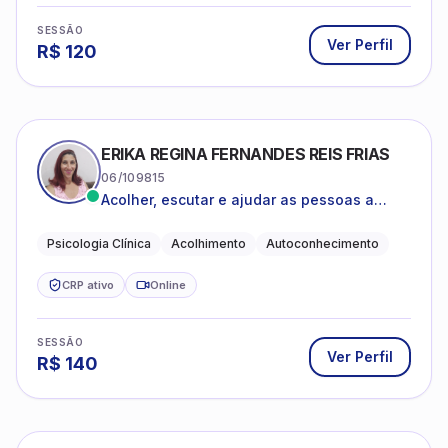
SESSÃO
Ver Perfil
R$
120
ERIKA REGINA FERNANDES REIS FRIAS
06/109815
Acolher, escutar e ajudar as pessoas a
darem um novo sentido na vida
Psicologia Clínica
Acolhimento
Autoconhecimento
CRP ativo
Online
SESSÃO
Ver Perfil
R$
140