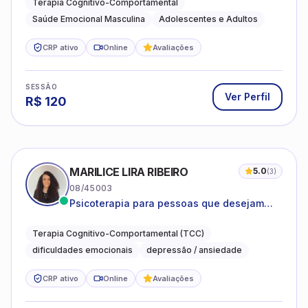
Terapia Cognitivo-Comportamental
Saúde Emocional Masculina
Adolescentes e Adultos
CRP ativo
Online
Avaliações
SESSÃO
Ver Perfil
R$
120
MARILICE LIRA RIBEIRO
5.0
(
3
)
08/45003
Psicoterapia para pessoas que desejam
compreender as emoções e lidar com as
dificuldades do dia a dia
Terapia Cognitivo-Comportamental (TCC)
dificuldades emocionais
depressão / ansiedade
CRP ativo
Online
Avaliações