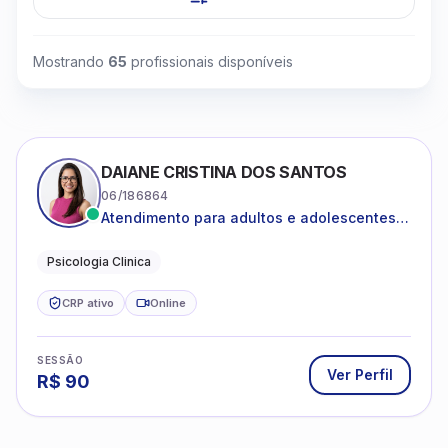
Mostrando
65
profissionais disponíveis
DAIANE CRISTINA DOS SANTOS
06/186864
Atendimento para adultos e adolescentes a
partir de 12 anos
Psicologia Clinica
CRP ativo
Online
SESSÃO
Ver Perfil
R$
90