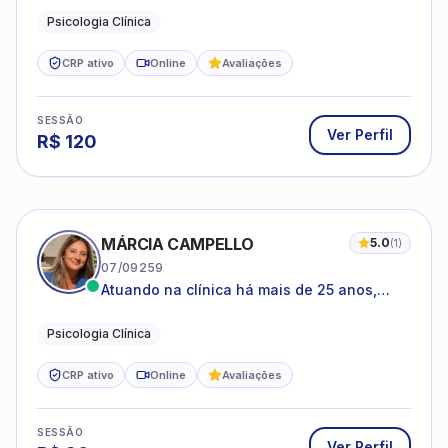
Psicologia Clínica
CRP ativo
Online
Avaliações
SESSÃO
Ver Perfil
R$
120
MÁRCIA CAMPELLO
5.0
(
1
)
07/09259
Atuando na clínica há mais de 25 anos,
amparada pela psicanálise e suas
estruturas, com experiência em
Psicologia Clínica
atendimento a jovens e adultos.
CRP ativo
Online
Avaliações
SESSÃO
Ver Perfil