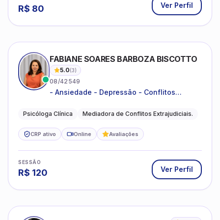
Ver Perfil
R$
80
FABIANE SOARES BARBOZA BISCOTTO
5.0
(
3
)
08/42549
- Ansiedade - Depressão - Conflitos
conjugais - Conflitos familiares e
relacionamentos - Autoestima -
Psicóloga Clínica
Mediadora de Conflitos Extrajudiciais.
Desenvolvimento emocional
CRP ativo
Online
Avaliações
SESSÃO
Ver Perfil
R$
120