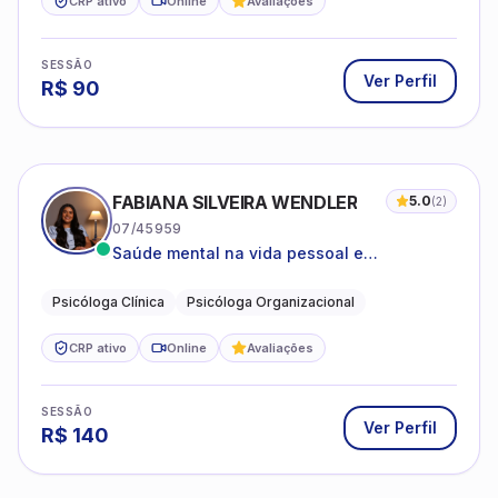
CRP ativo
Online
Avaliações
SESSÃO
Ver Perfil
R$
90
FABIANA SILVEIRA WENDLER
5.0
(
2
)
07/45959
Saúde mental na vida pessoal e
profissional.
Psicóloga Clínica
Psicóloga Organizacional
CRP ativo
Online
Avaliações
SESSÃO
Ver Perfil
R$
140