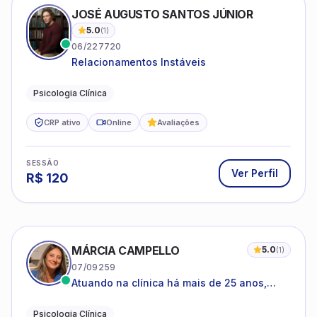
Psicologia Clínica
CRP ativo
Online
Avaliações
SESSÃO
Ver Perfil
R$
120
MÁRCIA CAMPELLO
5.0
(
1
)
07/09259
Atuando na clínica há mais de 25 anos,
amparada pela psicanálise e suas
estruturas, com experiência em
Psicologia Clínica
atendimento a jovens e adultos.
CRP ativo
Online
Avaliações
SESSÃO
Ver Perfil