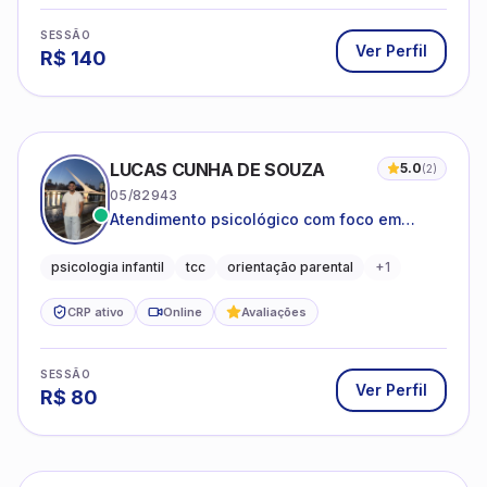
LUCAS CUNHA DE SOUZA
5.0
(
2
)
05/82943
Atendimento psicológico com foco em
Terapia Cognitivo-Comportamental (TCC),
promovendo equilíbrio emocional e
psicologia infantil
tcc
orientação parental
+
1
qualidade de vida.
CRP ativo
Online
Avaliações
SESSÃO
Ver Perfil
R$
80
JOSÉ AUGUSTO SANTOS JÚNIOR
5.0
(
1
)
06/227720
Relacionamentos Instáveis