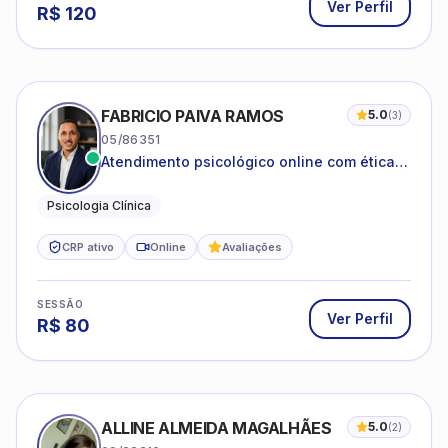
FABRICIO PAIVA RAMOS
5.0
(
3
)
05/86351
Atendimento psicológico online com ética,
sigilo e acolhimento.
Psicologia Clínica
CRP ativo
Online
Avaliações
SESSÃO
Ver Perfil
R$
80
ALLINE ALMEIDA MAGALHÃES
5.0
(
2
)
09/22216
Psicoterapia com foco em saúde mental,
relações interpessoais e autoestima para
adolescentes e adultos.
Psicologia clínica