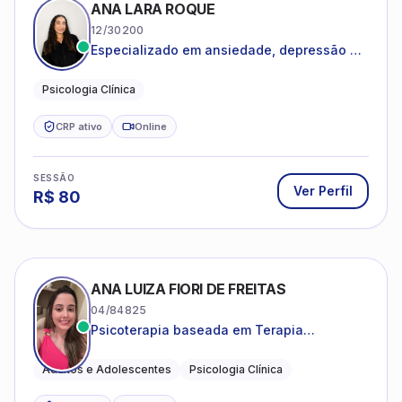
CRP ativo
Online
SESSÃO
Ver Perfil
R$
80
ANA LUIZA FIORI DE FREITAS
04/84825
Psicoterapia baseada em Terapia
Cognitivo-Comportamental
Adultos e Adolescentes
Psicologia Clínica
CRP ativo
Online
SESSÃO
Ver Perfil
R$
80