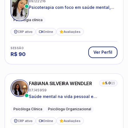
CRP ativo
Online
Avaliações
SESSÃO
Ver Perfil
R$
90
FABIANA SILVEIRA WENDLER
5.0
(
2
)
07/45959
Saúde mental na vida pessoal e
profissional.
Psicóloga Clínica
Psicóloga Organizacional
CRP ativo
Online
Avaliações
SESSÃO
Ver Perfil
R$
140