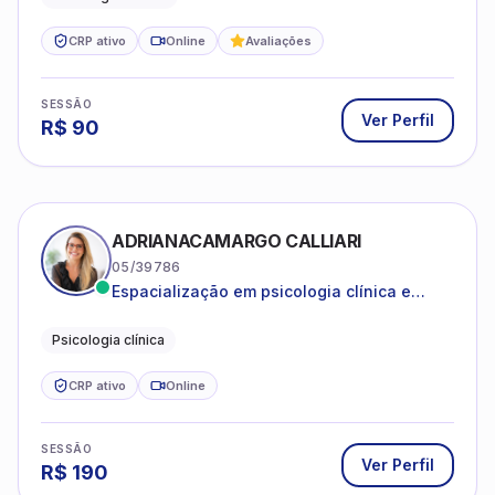
R$
90
ADRIANACAMARGO CALLIARI
05/39786
Espacialização em psicologia clínica e
coach
Psicologia clínica
CRP ativo
Online
SESSÃO
Ver Perfil
R$
190
ANA CAROLINA SANTOS JARDIM
08/47307