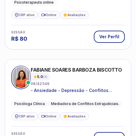
Ver Perfil
R$
80
FABIANE SOARES BARBOZA BISCOTTO
5.0
(
3
)
08/42549
- Ansiedade - Depressão - Conflitos
conjugais - Conflitos familiares e
relacionamentos - Autoestima -
Psicóloga Clínica
Mediadora de Conflitos Extrajudiciais.
Desenvolvimento emocional
CRP ativo
Online
Avaliações
SESSÃO
Ver Perfil
R$
120