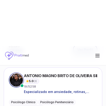
CRP ativo
Online
Avaliações
SESSÃO
Ver Perfil
R$
120
ANTONIO MAGNO BRITO DE OLIVEIRA SILVA
5.0
(
3
)
19/5258
Especializado em ansiedade, rotinas,
dificuldades emocionais, conflitos
familiares e questões comportamentais.
Psicólogo Clinico
Psicólogo Penitenciário
Psicoterapeuta online
CRP ativo
Online
Avaliações
SESSÃO