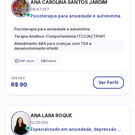
Psicoterapia para ansiedade e autoestima
Psicoterapia para ansiedade e autoestima
Terapia Analítico-Comportamental (TCC/ACT/FAP)
Atendimento ABA para crianças com TEA e
desenvolvimento infantil
CRP ativo
Online
SESSÃO
Ver Perfil
R$
90
ANA LARA ROQUE
12/30200
Especializado em ansiedade, depressão e
desenvolvimento emocional
Psicologia Clínica