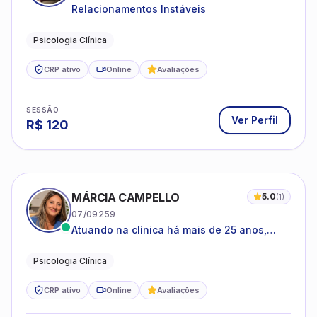
Psicologia Clínica
CRP ativo
Online
Avaliações
SESSÃO
Ver Perfil
R$
120
MÁRCIA CAMPELLO
5.0
(
1
)
07/09259
Atuando na clínica há mais de 25 anos,
amparada pela psicanálise e suas
estruturas, com experiência em
Psicologia Clínica
atendimento a jovens e adultos.
CRP ativo
Online
Avaliações
SESSÃO
Ver Perfil