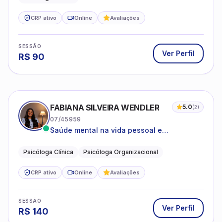
CRP ativo
Online
Avaliações
SESSÃO
Ver Perfil
R$
90
FABIANA SILVEIRA WENDLER
5.0
(
2
)
07/45959
Saúde mental na vida pessoal e
profissional.
Psicóloga Clínica
Psicóloga Organizacional
CRP ativo
Online
Avaliações
SESSÃO
Ver Perfil
R$
140