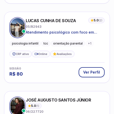
LUCAS CUNHA DE SOUZA
5.0
(
2
)
05/82943
Atendimento psicológico com foco em
Terapia Cognitivo-Comportamental (TCC),
promovendo equilíbrio emocional e
psicologia infantil
tcc
orientação parental
+
1
qualidade de vida.
CRP ativo
Online
Avaliações
SESSÃO
Ver Perfil
R$
80
JOSÉ AUGUSTO SANTOS JÚNIOR
5.0
(
1
)
06/227720
Relacionamentos Instáveis