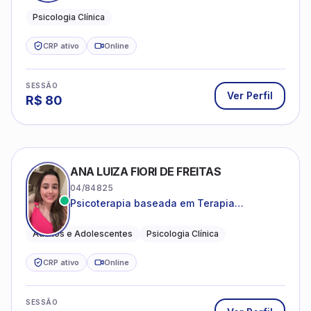
CRP ativo
Online
SESSÃO
Ver Perfil
R$
80
ANA LUIZA FIORI DE FREITAS
04/84825
Psicoterapia baseada em Terapia
Cognitivo-Comportamental
Adultos e Adolescentes
Psicologia Clínica
CRP ativo
Online
SESSÃO
Ver Perfil
R$
80