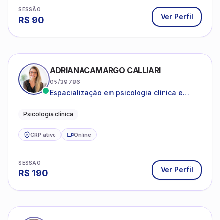
R$
90
ADRIANACAMARGO CALLIARI
05/39786
Espacialização em psicologia clínica e
coach
Psicologia clínica
CRP ativo
Online
SESSÃO
Ver Perfil
R$
190
ANA CAROLINA SANTOS JARDIM
08/47307