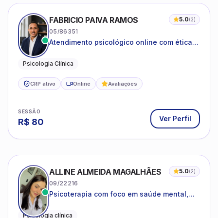
FABRICIO PAIVA RAMOS
5.0
(
3
)
05/86351
Atendimento psicológico online com ética,
sigilo e acolhimento.
Psicologia Clínica
CRP ativo
Online
Avaliações
SESSÃO
Ver Perfil
R$
80
ALLINE ALMEIDA MAGALHÃES
5.0
(
2
)
09/22216
Psicoterapia com foco em saúde mental,
relações interpessoais e autoestima para
adolescentes e adultos.
Psicologia clínica