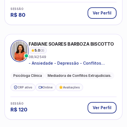
Ver Perfil
R$
80
FABIANE SOARES BARBOZA BISCOTTO
5.0
(
3
)
08/42549
- Ansiedade - Depressão - Conflitos
conjugais - Conflitos familiares e
relacionamentos - Autoestima -
Psicóloga Clínica
Mediadora de Conflitos Extrajudiciais.
Desenvolvimento emocional
CRP ativo
Online
Avaliações
SESSÃO
Ver Perfil
R$
120