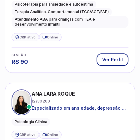
Psicoterapia para ansiedade e autoestima
Terapia Analítico-Comportamental (TCC/ACT/FAP)
Atendimento ABA para crianças com TEA e
desenvolvimento infantil
CRP ativo
Online
SESSÃO
Ver Perfil
R$
90
ANA LARA ROQUE
12/30200
Especializado em ansiedade, depressão e
desenvolvimento emocional
Psicologia Clínica
CRP ativo
Online