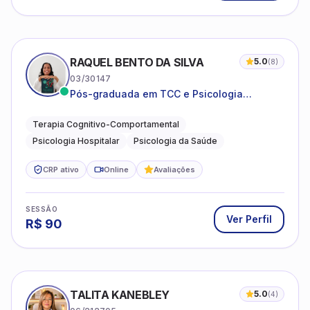
RAQUEL BENTO DA SILVA
5.0
(
8
)
03/30147
Pós-graduada em TCC e Psicologia
Hospitalar e da Saúde
Terapia Cognitivo-Comportamental
Psicologia Hospitalar
Psicologia da Saúde
CRP ativo
Online
Avaliações
SESSÃO
Ver Perfil
R$
90
TALITA KANEBLEY
5.0
(
4
)