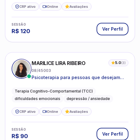
CRP ativo
Online
Avaliações
SESSÃO
Ver Perfil
R$
120
MARILICE LIRA RIBEIRO
5.0
(
3
)
08/45003
Psicoterapia para pessoas que desejam
compreender as emoções e lidar com as
dificuldades do dia a dia
Terapia Cognitivo-Comportamental (TCC)
dificuldades emocionais
depressão / ansiedade
CRP ativo
Online
Avaliações
SESSÃO
Ver Perfil
R$
90