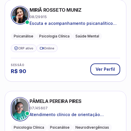
MIRIÃ ROSSETO MUNIZ
08/29915
Escuta e acompanhamento psicanalítico
para adultos e adolescentes.
Psicanálise
Psicologia Clínica
Saúde Mental
CRP ativo
Online
SESSÃO
Ver Perfil
R$
90
PÂMELA PEREIRA PIRES
07/45607
Atendimento clínico de orientação
psicanalítica para adolescentes, adultos e
crianças neurotípicas
Psicologia Clínica
Psicanálise
Neurodivergências