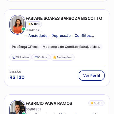
FABIANE SOARES BARBOZA BISCOTTO
5.0
(
3
)
08/42549
- Ansiedade - Depressão - Conflitos
conjugais - Conflitos familiares e
relacionamentos - Autoestima -
Psicóloga Clínica
Mediadora de Conflitos Extrajudiciais.
Desenvolvimento emocional
CRP ativo
Online
Avaliações
SESSÃO
Ver Perfil
R$
120
FABRICIO PAIVA RAMOS
5.0
(
3
)
05/86351