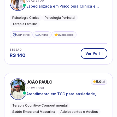
06/212705
Especializada em Psicologia Clínica e
Perinatal para adolescentes, adultos e
famílias
Psicologia Clínica
Psicologia Perinatal
Terapia Familiar
CRP ativo
Online
Avaliações
SESSÃO
Ver Perfil
R$
140
JOÃO PAULO
5.0
(
3
)
06/213068
Atendimento em TCC para ansiedade,
estresse e desenvolvimento de autonomia
emocional
Terapia Cognitivo-Comportamental
Saúde Emocional Masculina
Adolescentes e Adultos