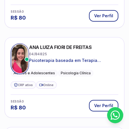
SESSÃO
Ver Perfil
R$
80
ANA LUIZA FIORI DE FREITAS
04/84825
Psicoterapia baseada em Terapia
Cognitivo-Comportamental
Adultos e Adolescentes
Psicologia Clínica
CRP ativo
Online
SESSÃO
Ver Perfil
R$
80