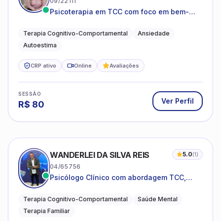
09/22111
Psicoterapia em TCC com foco em bem-
estar emocional e estratégias práticas para
o cotidiano
Terapia Cognitivo-Comportamental
Ansiedade
Autoestima
CRP ativo
Online
Avaliações
SESSÃO
Ver Perfil
R$
80
WANDERLEI DA SILVA REIS
5.0
(
1
)
04/65756
Psicólogo Clínico com abordagem TCC,
especializado em saúde mental e terapia
sistêmica
Terapia Cognitivo-Comportamental
Saúde Mental
Terapia Familiar