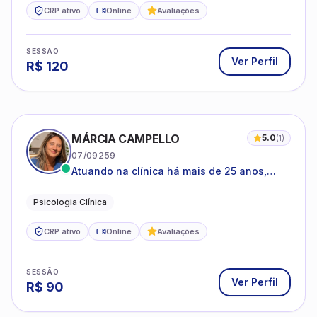
CRP ativo
Online
Avaliações
SESSÃO
Ver Perfil
R$
120
MÁRCIA CAMPELLO
5.0
(
1
)
07/09259
Atuando na clínica há mais de 25 anos,
amparada pela psicanálise e suas
estruturas, com experiência em
Psicologia Clínica
atendimento a jovens e adultos.
CRP ativo
Online
Avaliações
SESSÃO
Ver Perfil
R$
90