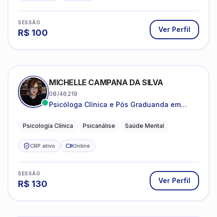
SESSÃO
Ver Perfil
R$
100
MICHELLE CAMPANA DA SILVA
08/46219
Psicóloga Clínica e Pós Graduanda em
Psicanálise Clínica e Teoria pela FAAP.
Psicologia Clínica
Psicanálise
Saúde Mental
CRP ativo
Online
SESSÃO
Ver Perfil
R$
130