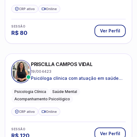
CRP ativo
Online
SESSÃO
Ver Perfil
R$
80
PRISCILLA CAMPOS VIDAL
19/004423
Psicóloga clínica com atuação em saúde
mental e acompanhamento psicológico.
Psicologia Clínica
Saúde Mental
Acompanhamento Psicológico
CRP ativo
Online
SESSÃO
Ver Perfil
R$
120