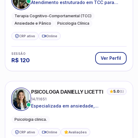
Atendimento estruturado em TCC para
ansiedade, pânico e autocobrança
excessiva
Terapia Cognitivo-Comportamental (TCC)
Ansiedade e Pânico
Psicologia Clínica
CRP ativo
Online
SESSÃO
Ver Perfil
R$
120
PSICOLOGA DANIELLY LICETTI
5.0
(
5
)
14/11651
Especializada em ansiedade,
autoconhecimento, depressão.
Psicologia clinica.
CRP ativo
Online
Avaliações