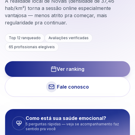
A realidade local de Novais (densidade de 37,46
hab/km²) torna a sessão online especialmente
vantajosa — menos atrito pra começar, mais
regularidade pra continuar.
Top 12 ranqueado
Avaliações verificadas
65
profissionais elegíveis
Ver ranking
Fale conosco
Como está sua saúde emocional?
5 perguntas rápidas — veja se acompanhamento faz
sentido pra você