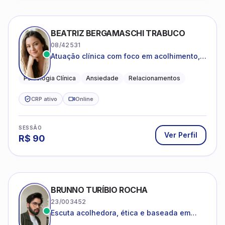
BEATRIZ BERGAMASCHI TRABUCO
08/42531
Atuação clínica com foco em acolhimento,
autoestima, ansiedade e transições de vida
Psicologia Clínica
Ansiedade
Relacionamentos
CRP ativo
Online
SESSÃO
Ver Perfil
R$
90
BRUNNO TURÍBIO ROCHA
23/003452
Escuta acolhedora, ética e baseada em
evidências