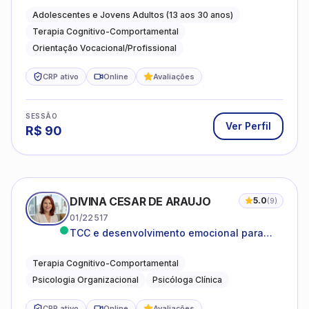
autoestima, relações e orientação
Adolescentes e Jovens Adultos (13 aos 30 anos)
profissional
Terapia Cognitivo-Comportamental
Orientação Vocacional/Profissional
CRP ativo
Online
Avaliações
SESSÃO
Ver Perfil
R$
90
DIVINA CESAR DE ARAUJO
5.0
(
9
)
01/22517
TCC e desenvolvimento emocional para
adultos e idosos
Terapia Cognitivo-Comportamental
Psicologia Organizacional
Psicóloga Clínica
CRP ativo
Online
Avaliações