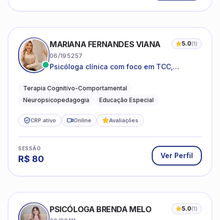
MARIANA FERNANDES VIANA
5.0
(
1
)
06/195257
Psicóloga clínica com foco em TCC,
neuropsicopedagogia e acompanhamento
do neurodesenvolvimento.
Terapia Cognitivo-Comportamental
Neuropsicopedagogia
Educação Especial
CRP ativo
Online
Avaliações
SESSÃO
Ver Perfil
R$
80
PSICÓLOGA BRENDA MELO
5.0
(
1
)