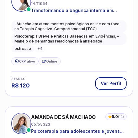
14/11954
Transformando a bagunça interna em
autoconhecimento, clareza, leveza e
caminhos mais gentis para se viver.
-Atuação em atendimentos psicológicos online com foco
na Terapia Cognitivo-Comportamental (TCC)
Psicoterapia Breve e Práticas Baseadas em Evidências; -
Manejo de demandas relacionadas à ansiedade
estresse
+
4
CRP ativo
Online
SESSÃO
Ver Perfil
R$
120
AMANDA DE SÁ MACHADO
5.0
(
10
)
05/55323
Psicoterapia para adolescentes e jovens
adultos com foco em ansiedade,