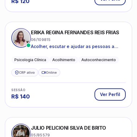
R$
120
ERIKA REGINA FERNANDES REIS FRIAS
06/109815
Acolher, escutar e ajudar as pessoas a
darem um novo sentido na vida
Psicologia Clínica
Acolhimento
Autoconhecimento
CRP ativo
Online
SESSÃO
Ver Perfil
R$
140
JULIO PELICIONI SILVA DE BRITO
05/85579