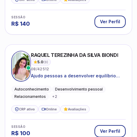
SESSÃO
Ver Perfil
R$
140
RAQUEL TEREZINHA DA SILVA BIONDI
5.0
(
9
)
08/42512
Ajudo pessoas a desenvolver equilíbrio
emocional e relações mais saudáveis
Autoconhecimento
Desenvolvimento pessoal
Relacionamentos
+
2
CRP ativo
Online
Avaliações
SESSÃO
Ver Perfil
R$
100