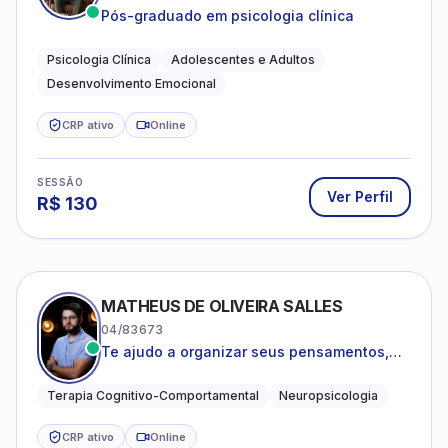
Pós-graduado em psicologia clínica
Psicologia Clínica
Adolescentes e Adultos
Desenvolvimento Emocional
CRP ativo
Online
SESSÃO
Ver Perfil
R$
130
MATHEUS DE OLIVEIRA SALLES
04/83673
Te ajudo a organizar seus pensamentos,
regular suas emoções e viver com mais
clareza e sentido, com uma terapia
Terapia Cognitivo-Comportamental
Neuropsicologia
estruturada e baseada em ciência.
CRP ativo
Online