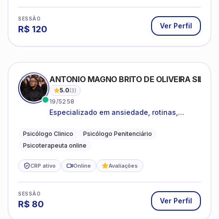
SESSÃO
Ver Perfil
R$
120
ANTONIO MAGNO BRITO DE OLIVEIRA SILVA
5.0
(
3
)
19/5258
Especializado em ansiedade, rotinas,
dificuldades emocionais, conflitos
familiares e questões comportamentais.
Psicólogo Clinico
Psicólogo Penitenciário
Psicoterapeuta online
CRP ativo
Online
Avaliações
SESSÃO
Ver Perfil
R$
80