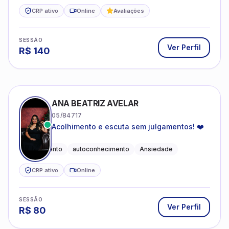
CRP ativo
Online
Avaliações
SESSÃO
Ver Perfil
R$
140
ANA BEATRIZ AVELAR
05/84717
Acolhimento e escuta sem julgamentos! ❤️
Acolhimento
autoconhecimento
Ansiedade
CRP ativo
Online
SESSÃO
Ver Perfil
R$
80