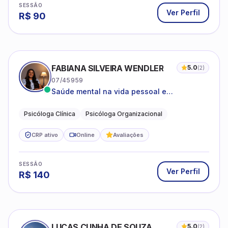
SESSÃO
Ver Perfil
R$
90
FABIANA SILVEIRA WENDLER
5.0
(
2
)
07/45959
Saúde mental na vida pessoal e
profissional.
Psicóloga Clínica
Psicóloga Organizacional
CRP ativo
Online
Avaliações
SESSÃO
Ver Perfil
R$
140
LUCAS CUNHA DE SOUZA
5.0
(
2
)