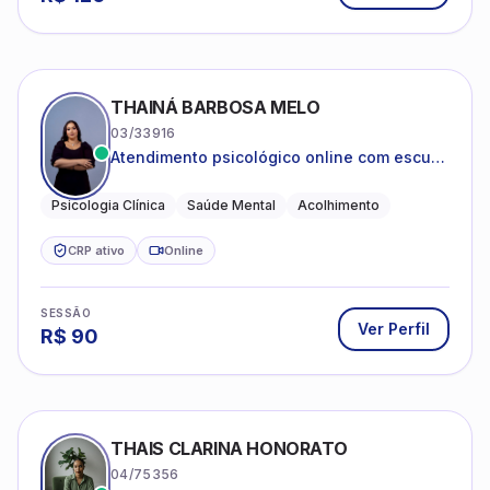
THAINÁ BARBOSA MELO
03/33916
Atendimento psicológico online com escuta
acolhedora e foco no seu bem-estar
emocional
Psicologia Clínica
Saúde Mental
Acolhimento
CRP ativo
Online
SESSÃO
Ver Perfil
R$
90
THAIS CLARINA HONORATO
04/75356