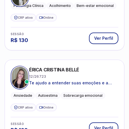
Psicologia Clínica
Acolhimento
Bem-estar emocional
CRP ativo
Online
SESSÃO
Ver Perfil
R$
130
ÉRICA CRISTINA BELLÉ
12/26723
Te ajudo a entender suas emoções e a
encontrar formas mais leves de lidar com o
que você está vivendo
Ansiedade
Autoestima
Sobrecarga emocional
CRP ativo
Online
SESSÃO
Ver Perfil