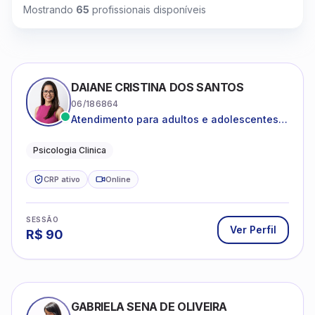
Mostrando
65
profissionais disponíveis
DAIANE CRISTINA DOS SANTOS
06/186864
Atendimento para adultos e adolescentes a
partir de 12 anos
Psicologia Clinica
CRP ativo
Online
SESSÃO
Ver Perfil
R$
90
GABRIELA SENA DE OLIVEIRA