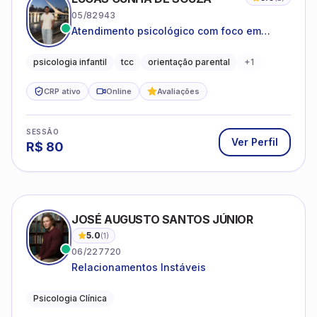
05/82943
Atendimento psicológico com foco em
Terapia Cognitivo-Comportamental (TCC),
promovendo equilíbrio emocional e
psicologia infantil
tcc
orientação parental
+
1
qualidade de vida.
CRP ativo
Online
Avaliações
SESSÃO
Ver Perfil
R$
80
JOSÉ AUGUSTO SANTOS JÚNIOR
5.0
(
1
)
06/227720
Relacionamentos Instáveis
Psicologia Clínica