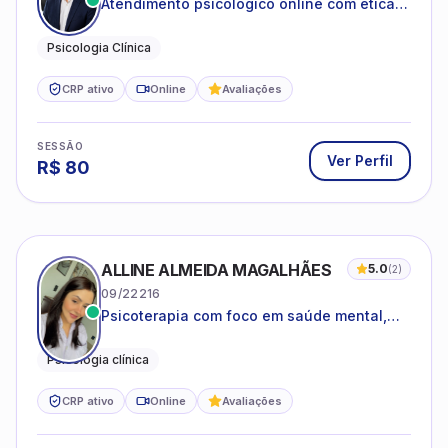
Atendimento psicológico online com ética,
sigilo e acolhimento.
Psicologia Clínica
CRP ativo
Online
Avaliações
SESSÃO
Ver Perfil
R$
80
ALLINE ALMEIDA MAGALHÃES
5.0
(
2
)
09/22216
Psicoterapia com foco em saúde mental,
relações interpessoais e autoestima para
adolescentes e adultos.
Psicologia clínica
CRP ativo
Online
Avaliações