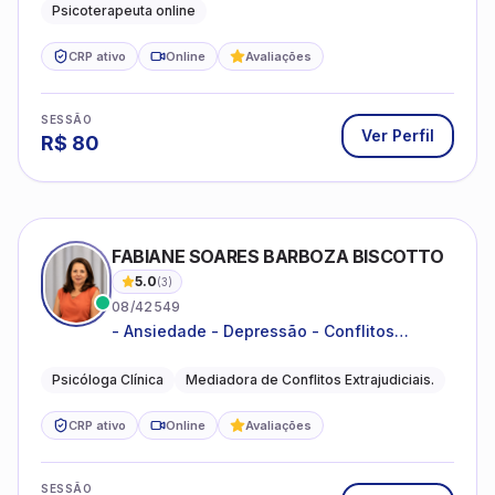
Psicoterapeuta online
CRP ativo
Online
Avaliações
SESSÃO
Ver Perfil
R$
80
FABIANE SOARES BARBOZA BISCOTTO
5.0
(
3
)
08/42549
- Ansiedade - Depressão - Conflitos
conjugais - Conflitos familiares e
relacionamentos - Autoestima -
Psicóloga Clínica
Mediadora de Conflitos Extrajudiciais.
Desenvolvimento emocional
CRP ativo
Online
Avaliações
SESSÃO