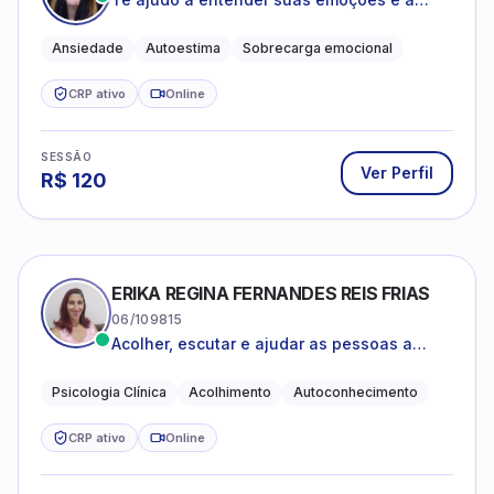
encontrar formas mais leves de lidar com o
que você está vivendo
Ansiedade
Autoestima
Sobrecarga emocional
CRP ativo
Online
SESSÃO
Ver Perfil
R$
120
ERIKA REGINA FERNANDES REIS FRIAS
06/109815
Acolher, escutar e ajudar as pessoas a
darem um novo sentido na vida
Psicologia Clínica
Acolhimento
Autoconhecimento
CRP ativo
Online