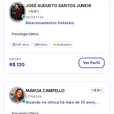
JOSÉ AUGUSTO SANTOS JÚNIOR
5.0
(
1
)
06/227720
Relacionamentos Instáveis
Psicologia Clínica
CRP ativo
Online
Avaliações
SESSÃO
Ver Perfil
R$
120
MÁRCIA CAMPELLO
5.0
(
1
)
07/09259
Atuando na clínica há mais de 25 anos,
amparada pela psicanálise e suas
estruturas, com experiência em
Psicologia Clínica