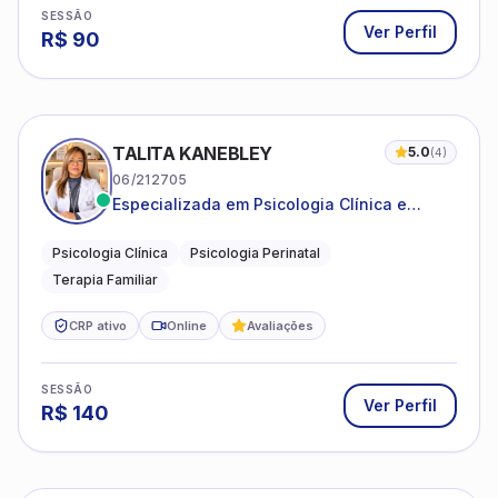
SESSÃO
Ver Perfil
R$
90
TALITA KANEBLEY
5.0
(
4
)
06/212705
Especializada em Psicologia Clínica e
Perinatal para adolescentes, adultos e
famílias
Psicologia Clínica
Psicologia Perinatal
Terapia Familiar
CRP ativo
Online
Avaliações
SESSÃO
Ver Perfil
R$
140