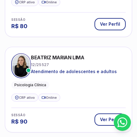
CRP ativo
Online
SESSÃO
Ver Perfil
R$
80
BEATRIZ MARIAN LIMA
12/25527
Atendimento de adolescentes e adultos
Psicologia Clínica
CRP ativo
Online
SESSÃO
Ver Perfil
R$
90