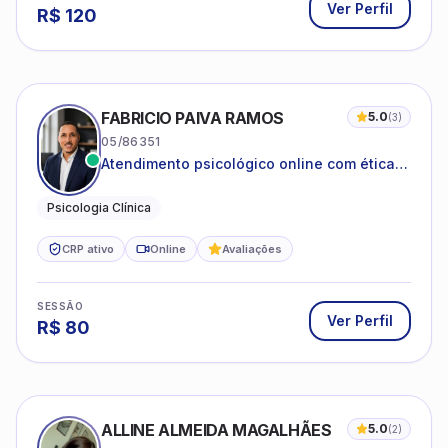
Ver Perfil
R$
120
FABRICIO PAIVA RAMOS
5.0
(
3
)
05/86351
Atendimento psicológico online com ética,
sigilo e acolhimento.
Psicologia Clínica
CRP ativo
Online
Avaliações
SESSÃO
Ver Perfil
R$
80
ALLINE ALMEIDA MAGALHÃES
5.0
(
2
)