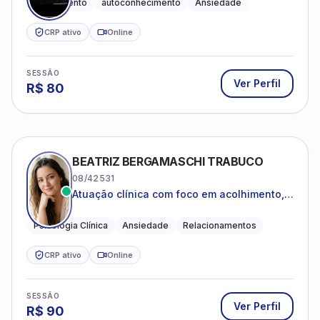
Acolhimento
autoconhecimento
Ansiedade
CRP ativo
Online
SESSÃO
Ver Perfil
R$
80
BEATRIZ BERGAMASCHI TRABUCO
08/42531
Atuação clínica com foco em acolhimento,
autoestima, ansiedade e transições de vida
Psicologia Clínica
Ansiedade
Relacionamentos
CRP ativo
Online
SESSÃO
Ver Perfil
R$
90