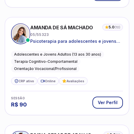
AMANDA DE SÁ MACHADO
5.0
(
10
)
05/55323
Psicoterapia para adolescentes e jovens
adultos com foco em ansiedade,
autoestima, relações e orientação
Adolescentes e Jovens Adultos (13 aos 30 anos)
profissional
Terapia Cognitivo-Comportamental
Orientação Vocacional/Profissional
CRP ativo
Online
Avaliações
SESSÃO
Ver Perfil
R$
90