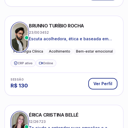
BRUNNO TURÍBIO ROCHA
23/003452
Escuta acolhedora, ética e baseada em
evidências
Psicologia Clínica
Acolhimento
Bem-estar emocional
CRP ativo
Online
SESSÃO
Ver Perfil
R$
130
ÉRICA CRISTINA BELLÉ
12/26723
Te ajudo a entender suas emoções e a