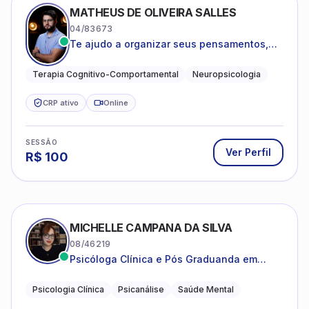
MATHEUS DE OLIVEIRA SALLES
04/83673
Te ajudo a organizar seus pensamentos,
regular suas emoções e viver com mais
clareza e sentido, com uma terapia
Terapia Cognitivo-Comportamental
Neuropsicologia
estruturada e baseada em ciência.
CRP ativo
Online
SESSÃO
Ver Perfil
R$
100
MICHELLE CAMPANA DA SILVA
08/46219
Psicóloga Clínica e Pós Graduanda em
Psicanálise Clínica e Teoria pela FAAP.
Psicologia Clínica
Psicanálise
Saúde Mental