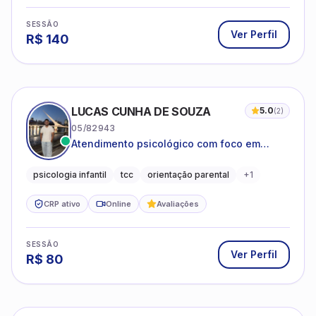
SESSÃO
Ver Perfil
R$
140
LUCAS CUNHA DE SOUZA
5.0
(
2
)
05/82943
Atendimento psicológico com foco em
Terapia Cognitivo-Comportamental (TCC),
promovendo equilíbrio emocional e
psicologia infantil
tcc
orientação parental
+
1
qualidade de vida.
CRP ativo
Online
Avaliações
SESSÃO
Ver Perfil
R$
80