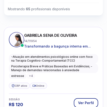
Mostrando
65
profissionais disponíveis
GABRIELA SENA DE OLIVEIRA
14/11954
Transformando a bagunça interna em
autoconhecimento, clareza, leveza e
caminhos mais gentis para se viver.
-Atuação em atendimentos psicológicos online com foco
na Terapia Cognitivo-Comportamental (TCC)
Psicoterapia Breve e Práticas Baseadas em Evidências; -
Manejo de demandas relacionadas à ansiedade
estresse
+
4
CRP ativo
Online
SESSÃO
Ver Perfil
R$
120