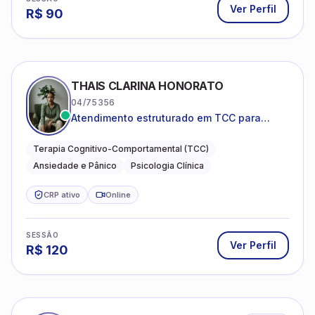
Ver Perfil
R$
90
THAIS CLARINA HONORATO
04/75356
Atendimento estruturado em TCC para
ansiedade, pânico e autocobrança
excessiva
Terapia Cognitivo-Comportamental (TCC)
Ansiedade e Pânico
Psicologia Clínica
CRP ativo
Online
SESSÃO
Ver Perfil
R$
120