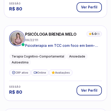
SESSÃO
Ver Perfil
R$
80
PSICÓLOGA BRENDA MELO
5.0
(
1
)
09/22111
Psicoterapia em TCC com foco em bem-
estar emocional e estratégias práticas para
o cotidiano
Terapia Cognitivo-Comportamental
Ansiedade
Autoestima
CRP ativo
Online
Avaliações
SESSÃO
Ver Perfil
R$
80