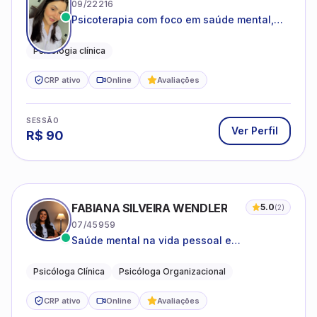
09/22216
Psicoterapia com foco em saúde mental,
relações interpessoais e autoestima para
adolescentes e adultos.
Psicologia clínica
CRP ativo
Online
Avaliações
SESSÃO
Ver Perfil
R$
90
FABIANA SILVEIRA WENDLER
5.0
(
2
)
07/45959
Saúde mental na vida pessoal e
profissional.
Psicóloga Clínica
Psicóloga Organizacional
CRP ativo
Online
Avaliações