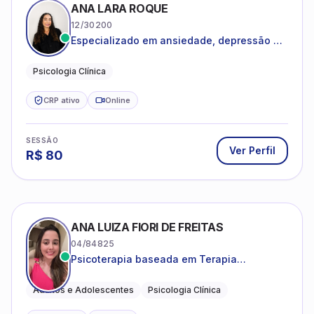
ANA LARA ROQUE
12/30200
Especializado em ansiedade, depressão e
desenvolvimento emocional
Psicologia Clínica
CRP ativo
Online
SESSÃO
Ver Perfil
R$
80
ANA LUIZA FIORI DE FREITAS
04/84825
Psicoterapia baseada em Terapia
Cognitivo-Comportamental
Adultos e Adolescentes
Psicologia Clínica