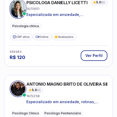
PSICOLOGA DANIELLY LICETTI
5.0
(
5
)
14/11651
Especializada em ansiedade,
autoconhecimento, depressão.
Psicologia clinica.
CRP ativo
Online
Avaliações
SESSÃO
Ver Perfil
R$
120
ANTONIO MAGNO BRITO DE OLIVEIRA SILVA
5.0
(
3
)
19/5258
Especializado em ansiedade, rotinas,
dificuldades emocionais, conflitos
familiares e questões comportamentais.
Psicólogo Clinico
Psicólogo Penitenciário