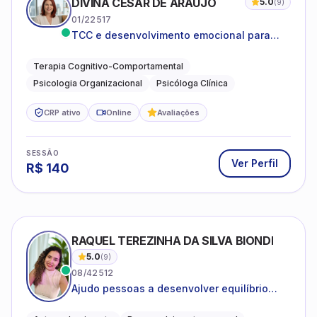
DIVINA CESAR DE ARAUJO
5.0
(
9
)
01/22517
TCC e desenvolvimento emocional para
adultos e idosos
Terapia Cognitivo-Comportamental
Psicologia Organizacional
Psicóloga Clínica
CRP ativo
Online
Avaliações
SESSÃO
Ver Perfil
R$
140
RAQUEL TEREZINHA DA SILVA BIONDI
5.0
(
9
)
08/42512
Ajudo pessoas a desenvolver equilíbrio
emocional e relações mais saudáveis