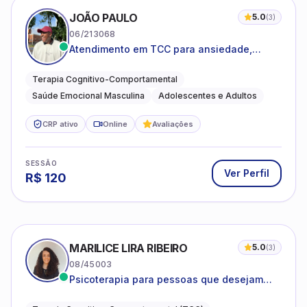
JOÃO PAULO
5.0
(
3
)
06/213068
Atendimento em TCC para ansiedade,
estresse e desenvolvimento de autonomia
emocional
Terapia Cognitivo-Comportamental
Saúde Emocional Masculina
Adolescentes e Adultos
CRP ativo
Online
Avaliações
SESSÃO
Ver Perfil
R$
120
MARILICE LIRA RIBEIRO
5.0
(
3
)
08/45003
Psicoterapia para pessoas que desejam
compreender as emoções e lidar com as
dificuldades do dia a dia