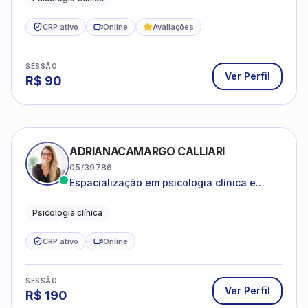
atendimento a jovens e adultos.
CRP ativo
Online
Avaliações
SESSÃO
Ver Perfil
R$
90
ADRIANACAMARGO CALLIARI
05/39786
Espacialização em psicologia clínica e
coach
Psicologia clínica
CRP ativo
Online
SESSÃO
Ver Perfil
R$
190