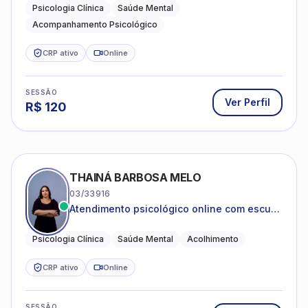
Psicologia Clínica
Saúde Mental
Acompanhamento Psicológico
CRP ativo
Online
SESSÃO
Ver Perfil
R$
120
THAINÁ BARBOSA MELO
03/33916
Atendimento psicológico online com escuta
acolhedora e foco no seu bem-estar
emocional
Psicologia Clínica
Saúde Mental
Acolhimento
CRP ativo
Online
SESSÃO