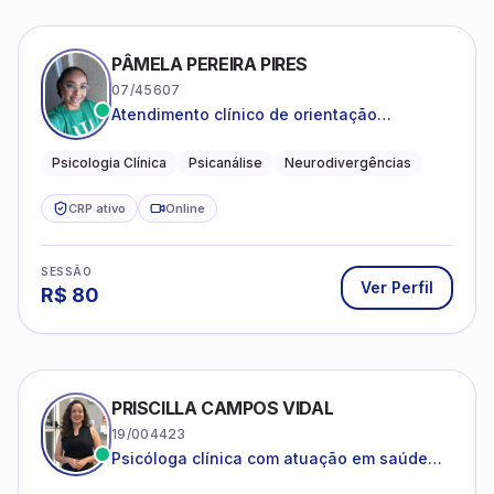
PÂMELA PEREIRA PIRES
07/45607
Atendimento clínico de orientação
psicanalítica para adolescentes, adultos e
crianças neurotípicas
Psicologia Clínica
Psicanálise
Neurodivergências
CRP ativo
Online
SESSÃO
Ver Perfil
R$
80
PRISCILLA CAMPOS VIDAL
19/004423
Psicóloga clínica com atuação em saúde
mental e acompanhamento psicológico.