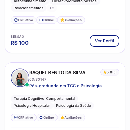
Autoconhecimento
Desenvolvimento pessoal
Relacionamentos
+
2
CRP ativo
Online
Avaliações
SESSÃO
Ver Perfil
R$
100
RAQUEL BENTO DA SILVA
5.0
(
8
)
03/30147
Pós-graduada em TCC e Psicologia
Hospitalar e da Saúde
Terapia Cognitivo-Comportamental
Psicologia Hospitalar
Psicologia da Saúde
CRP ativo
Online
Avaliações