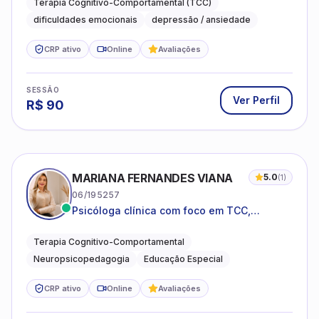
Terapia Cognitivo-Comportamental (TCC)
dificuldades emocionais
depressão / ansiedade
CRP ativo
Online
Avaliações
SESSÃO
Ver Perfil
R$
90
MARIANA FERNANDES VIANA
5.0
(
1
)
06/195257
Psicóloga clínica com foco em TCC,
neuropsicopedagogia e acompanhamento
do neurodesenvolvimento.
Terapia Cognitivo-Comportamental
Neuropsicopedagogia
Educação Especial
CRP ativo
Online
Avaliações