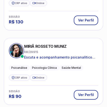
CRP ativo
Online
SESSÃO
Ver Perfil
R$
130
MIRIÃ ROSSETO MUNIZ
08/29915
Escuta e acompanhamento psicanalítico
para adultos e adolescentes.
Psicanálise
Psicologia Clínica
Saúde Mental
CRP ativo
Online
SESSÃO
Ver Perfil
R$
90