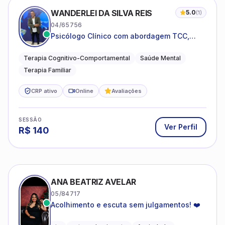
WANDERLEI DA SILVA REIS
5.0
(
1
)
04/65756
Psicólogo Clínico com abordagem TCC,
especializado em saúde mental e terapia
sistêmica
Terapia Cognitivo-Comportamental
Saúde Mental
Terapia Familiar
CRP ativo
Online
Avaliações
SESSÃO
Ver Perfil
R$
140
ANA BEATRIZ AVELAR
05/84717
Acolhimento e escuta sem julgamentos! ❤️