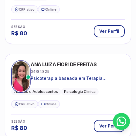
CRP ativo
Online
SESSÃO
Ver Perfil
R$
80
ANA LUIZA FIORI DE FREITAS
04/84825
Psicoterapia baseada em Terapia
Cognitivo-Comportamental
Adultos e Adolescentes
Psicologia Clínica
CRP ativo
Online
SESSÃO
Ver Perfil
R$
80