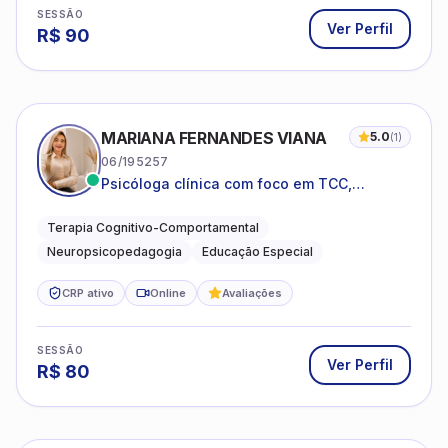
SESSÃO
Ver Perfil
R$
90
MARIANA FERNANDES VIANA
5.0
(
1
)
06/195257
Psicóloga clínica com foco em TCC,
neuropsicopedagogia e acompanhamento
do neurodesenvolvimento.
Terapia Cognitivo-Comportamental
Neuropsicopedagogia
Educação Especial
CRP ativo
Online
Avaliações
SESSÃO
Ver Perfil
R$
80