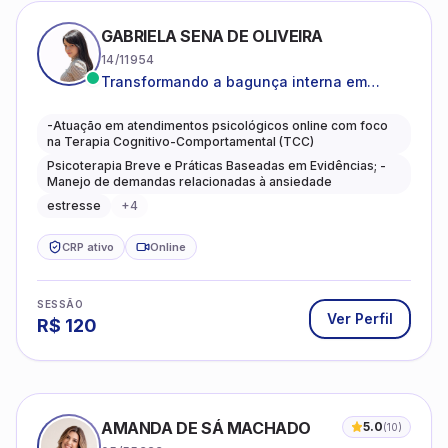
GABRIELA SENA DE OLIVEIRA
14/11954
Transformando a bagunça interna em
autoconhecimento, clareza, leveza e
caminhos mais gentis para se viver.
-Atuação em atendimentos psicológicos online com foco
na Terapia Cognitivo-Comportamental (TCC)
Psicoterapia Breve e Práticas Baseadas em Evidências; -
Manejo de demandas relacionadas à ansiedade
estresse
+
4
CRP ativo
Online
SESSÃO
Ver Perfil
R$
120
AMANDA DE SÁ MACHADO
5.0
(
10
)