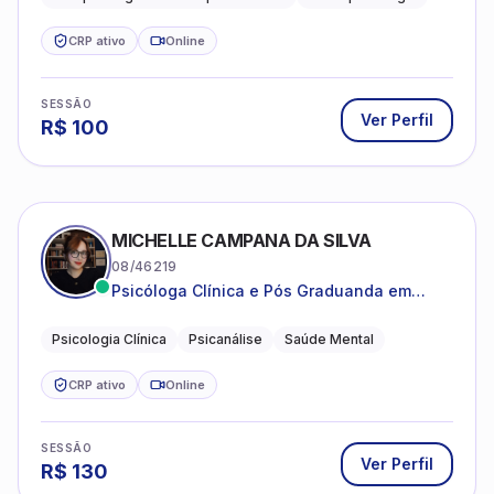
estruturada e baseada em ciência.
CRP ativo
Online
SESSÃO
Ver Perfil
R$
100
MICHELLE CAMPANA DA SILVA
08/46219
Psicóloga Clínica e Pós Graduanda em
Psicanálise Clínica e Teoria pela FAAP.
Psicologia Clínica
Psicanálise
Saúde Mental
CRP ativo
Online
SESSÃO
Ver Perfil
R$
130