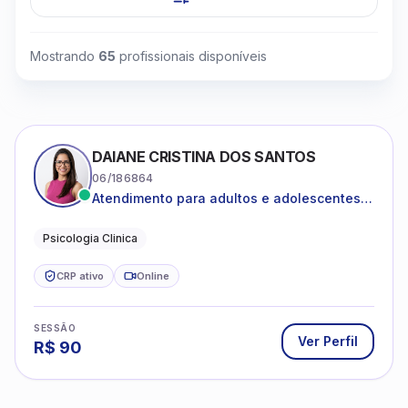
Mostrando
65
profissionais disponíveis
DAIANE CRISTINA DOS SANTOS
06/186864
Atendimento para adultos e adolescentes a
partir de 12 anos
Psicologia Clinica
CRP ativo
Online
SESSÃO
Ver Perfil
R$
90