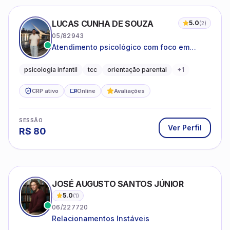
LUCAS CUNHA DE SOUZA
5.0
(
2
)
05/82943
Atendimento psicológico com foco em
Terapia Cognitivo-Comportamental (TCC),
promovendo equilíbrio emocional e
psicologia infantil
tcc
orientação parental
+
1
qualidade de vida.
CRP ativo
Online
Avaliações
SESSÃO
Ver Perfil
R$
80
JOSÉ AUGUSTO SANTOS JÚNIOR
5.0
(
1
)
06/227720
Relacionamentos Instáveis