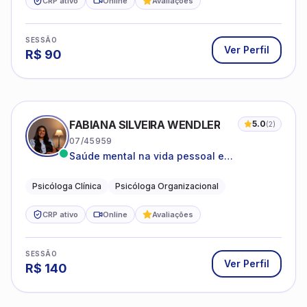
CRP ativo
Online
Avaliações
SESSÃO
Ver Perfil
R$
90
FABIANA SILVEIRA WENDLER
5.0
(
2
)
07/45959
Saúde mental na vida pessoal e
profissional.
Psicóloga Clínica
Psicóloga Organizacional
CRP ativo
Online
Avaliações
SESSÃO
Ver Perfil
R$
140