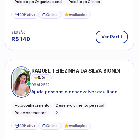
Psicologia Organizacional
Psicóloga Clínica
CRP ativo
Online
Avaliações
SESSÃO
Ver Perfil
R$
140
RAQUEL TEREZINHA DA SILVA BIONDI
5.0
(
9
)
08/42512
Ajudo pessoas a desenvolver equilíbrio
emocional e relações mais saudáveis
Autoconhecimento
Desenvolvimento pessoal
Relacionamentos
+
2
CRP ativo
Online
Avaliações