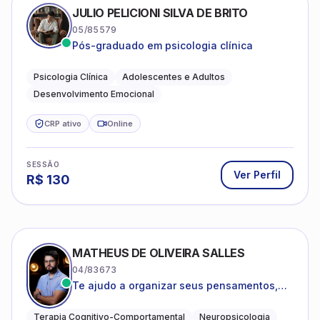
JULIO PELICIONI SILVA DE BRITO
05/85579
Pós-graduado em psicologia clínica
Psicologia Clínica
Adolescentes e Adultos
Desenvolvimento Emocional
CRP ativo
Online
SESSÃO
Ver Perfil
R$
130
MATHEUS DE OLIVEIRA SALLES
04/83673
Te ajudo a organizar seus pensamentos,
regular suas emoções e viver com mais
clareza e sentido, com uma terapia
Terapia Cognitivo-Comportamental
Neuropsicologia