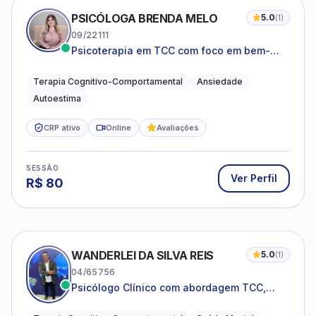
PSICÓLOGA BRENDA MELO
5.0
(
1
)
09/22111
Psicoterapia em TCC com foco em bem-
estar emocional e estratégias práticas para
o cotidiano
Terapia Cognitivo-Comportamental
Ansiedade
Autoestima
CRP ativo
Online
Avaliações
SESSÃO
Ver Perfil
R$
80
WANDERLEI DA SILVA REIS
5.0
(
1
)
04/65756
Psicólogo Clínico com abordagem TCC,
especializado em saúde mental e terapia
sistêmica