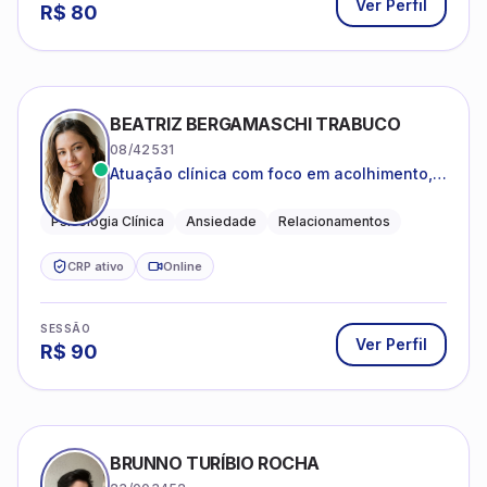
Ver Perfil
R$
80
BEATRIZ BERGAMASCHI TRABUCO
08/42531
Atuação clínica com foco em acolhimento,
autoestima, ansiedade e transições de vida
Psicologia Clínica
Ansiedade
Relacionamentos
CRP ativo
Online
SESSÃO
Ver Perfil
R$
90
BRUNNO TURÍBIO ROCHA