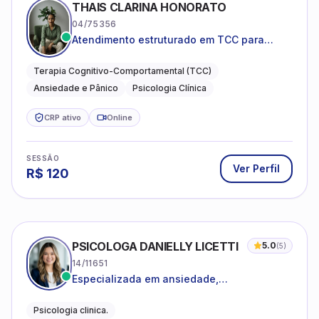
THAIS CLARINA HONORATO
04/75356
Atendimento estruturado em TCC para
ansiedade, pânico e autocobrança
excessiva
Terapia Cognitivo-Comportamental (TCC)
Ansiedade e Pânico
Psicologia Clínica
CRP ativo
Online
SESSÃO
Ver Perfil
R$
120
PSICOLOGA DANIELLY LICETTI
5.0
(
5
)
14/11651
Especializada em ansiedade,
autoconhecimento, depressão.
Psicologia clinica.