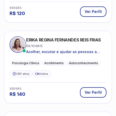
SESSÃO
Ver Perfil
R$
120
ERIKA REGINA FERNANDES REIS FRIAS
06/109815
Acolher, escutar e ajudar as pessoas a
darem um novo sentido na vida
Psicologia Clínica
Acolhimento
Autoconhecimento
CRP ativo
Online
SESSÃO
Ver Perfil
R$
140