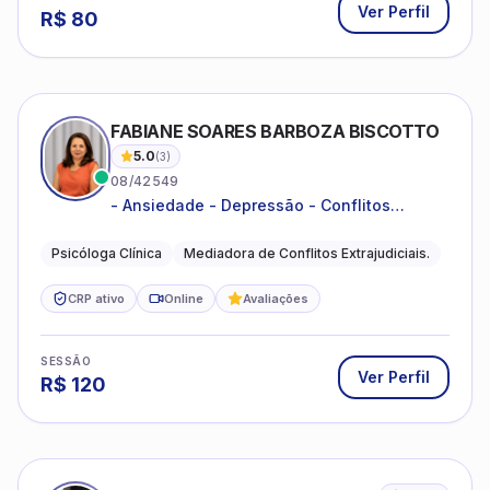
Ver Perfil
R$
80
FABIANE SOARES BARBOZA BISCOTTO
5.0
(
3
)
08/42549
- Ansiedade - Depressão - Conflitos
conjugais - Conflitos familiares e
relacionamentos - Autoestima -
Psicóloga Clínica
Mediadora de Conflitos Extrajudiciais.
Desenvolvimento emocional
CRP ativo
Online
Avaliações
SESSÃO
Ver Perfil
R$
120