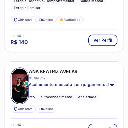
Terapia Cognitivo-Comportamental
Saúde Mental
Terapia Familiar
CRP ativo
Online
Avaliações
SESSÃO
Ver Perfil
R$
140
ANA BEATRIZ AVELAR
05/84717
Acolhimento e escuta sem julgamentos! ❤️
Acolhimento
autoconhecimento
Ansiedade
CRP ativo
Online
SESSÃO