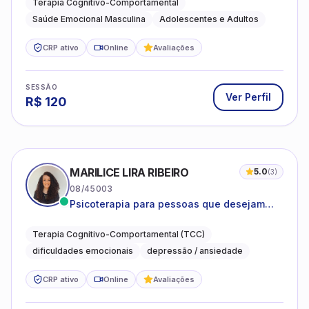
Terapia Cognitivo-Comportamental
Saúde Emocional Masculina
Adolescentes e Adultos
CRP ativo
Online
Avaliações
SESSÃO
Ver Perfil
R$
120
MARILICE LIRA RIBEIRO
5.0
(
3
)
08/45003
Psicoterapia para pessoas que desejam
compreender as emoções e lidar com as
dificuldades do dia a dia
Terapia Cognitivo-Comportamental (TCC)
dificuldades emocionais
depressão / ansiedade
CRP ativo
Online
Avaliações