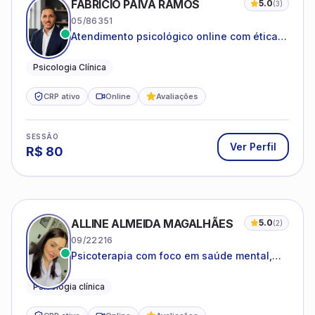
FABRICIO PAIVA RAMOS
5.0
(
3
)
05/86351
Atendimento psicológico online com ética,
sigilo e acolhimento.
Psicologia Clínica
CRP ativo
Online
Avaliações
SESSÃO
Ver Perfil
R$
80
ALLINE ALMEIDA MAGALHÃES
5.0
(
2
)
09/22216
Psicoterapia com foco em saúde mental,
relações interpessoais e autoestima para
adolescentes e adultos.
Psicologia clínica