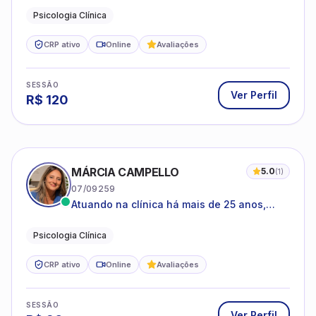
Psicologia Clínica
CRP ativo
Online
Avaliações
SESSÃO
Ver Perfil
R$
120
MÁRCIA CAMPELLO
5.0
(
1
)
07/09259
Atuando na clínica há mais de 25 anos,
amparada pela psicanálise e suas
estruturas, com experiência em
Psicologia Clínica
atendimento a jovens e adultos.
CRP ativo
Online
Avaliações
SESSÃO
Ver Perfil