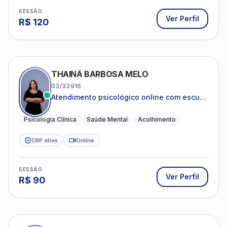
SESSÃO
Ver Perfil
R$
120
THAINÁ BARBOSA MELO
03/33916
Atendimento psicológico online com escuta
acolhedora e foco no seu bem-estar
emocional
Psicologia Clínica
Saúde Mental
Acolhimento
CRP ativo
Online
SESSÃO
Ver Perfil
R$
90