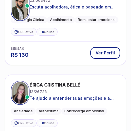
23/003452
Escuta acolhedora, ética e baseada em
evidências
Psicologia Clínica
Acolhimento
Bem-estar emocional
CRP ativo
Online
SESSÃO
Ver Perfil
R$
130
ÉRICA CRISTINA BELLÉ
12/26723
Te ajudo a entender suas emoções e a
encontrar formas mais leves de lidar com o
que você está vivendo
Ansiedade
Autoestima
Sobrecarga emocional
CRP ativo
Online