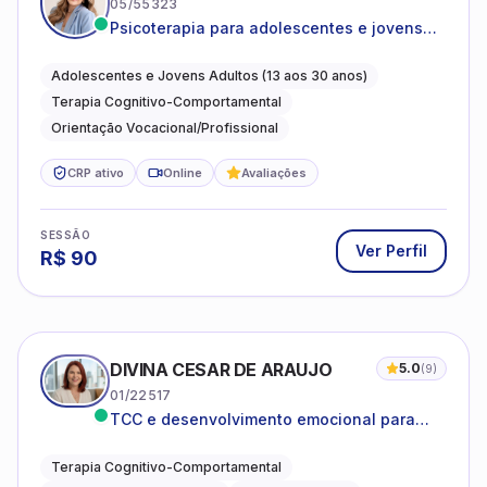
05/55323
Psicoterapia para adolescentes e jovens
adultos com foco em ansiedade,
autoestima, relações e orientação
Adolescentes e Jovens Adultos (13 aos 30 anos)
profissional
Terapia Cognitivo-Comportamental
Orientação Vocacional/Profissional
CRP ativo
Online
Avaliações
SESSÃO
Ver Perfil
R$
90
DIVINA CESAR DE ARAUJO
5.0
(
9
)
01/22517
TCC e desenvolvimento emocional para
adultos e idosos
Terapia Cognitivo-Comportamental