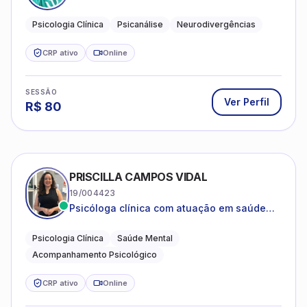
psicanalítica para adolescentes, adultos e
crianças neurotípicas
Psicologia Clínica
Psicanálise
Neurodivergências
CRP ativo
Online
SESSÃO
Ver Perfil
R$
80
PRISCILLA CAMPOS VIDAL
19/004423
Psicóloga clínica com atuação em saúde
mental e acompanhamento psicológico.
Psicologia Clínica
Saúde Mental
Acompanhamento Psicológico
CRP ativo
Online