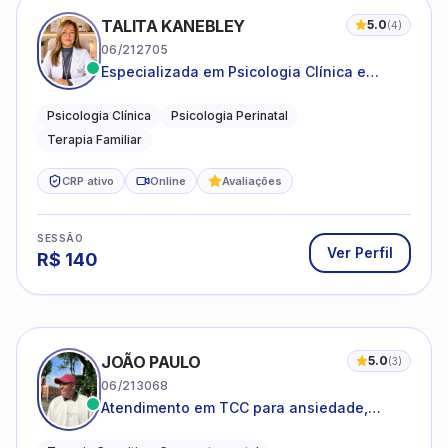
TALITA KANEBLEY
5.0
(
4
)
06/212705
Especializada em Psicologia Clínica e
Perinatal para adolescentes, adultos e
famílias
Psicologia Clínica
Psicologia Perinatal
Terapia Familiar
CRP ativo
Online
Avaliações
SESSÃO
Ver Perfil
R$
140
JOÃO PAULO
5.0
(
3
)
06/213068
Atendimento em TCC para ansiedade,
estresse e desenvolvimento de autonomia
emocional