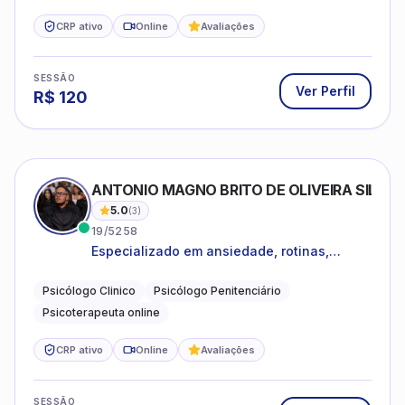
CRP ativo
Online
Avaliações
SESSÃO
Ver Perfil
R$
120
ANTONIO MAGNO BRITO DE OLIVEIRA SILVA
5.0
(
3
)
19/5258
Especializado em ansiedade, rotinas,
dificuldades emocionais, conflitos
familiares e questões comportamentais.
Psicólogo Clinico
Psicólogo Penitenciário
Psicoterapeuta online
CRP ativo
Online
Avaliações
SESSÃO