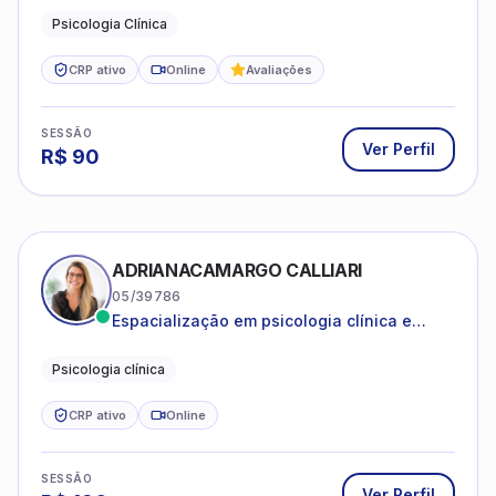
estruturas, com experiência em
Psicologia Clínica
atendimento a jovens e adultos.
CRP ativo
Online
Avaliações
SESSÃO
Ver Perfil
R$
90
ADRIANACAMARGO CALLIARI
05/39786
Espacialização em psicologia clínica e
coach
Psicologia clínica
CRP ativo
Online
SESSÃO
Ver Perfil