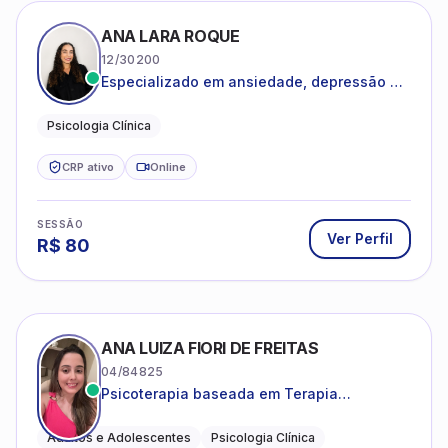
ANA LARA ROQUE
12/30200
Especializado em ansiedade, depressão e
desenvolvimento emocional
Psicologia Clínica
CRP ativo
Online
SESSÃO
Ver Perfil
R$
80
ANA LUIZA FIORI DE FREITAS
04/84825
Psicoterapia baseada em Terapia
Cognitivo-Comportamental
Adultos e Adolescentes
Psicologia Clínica