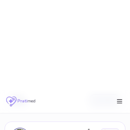
SESSÃO
Ver Perfil
R$
120
FABRICIO PAIVA RAMOS
5.0
(
3
)
05/86351
Atendimento psicológico online com ética,
sigilo e acolhimento.
Psicologia Clínica
CRP ativo
Online
Avaliações
SESSÃO
Ver Perfil
R$
80