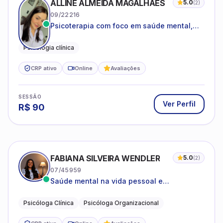
ALLINE ALMEIDA MAGALHÃES
5.0
(
2
)
09/22216
Psicoterapia com foco em saúde mental,
relações interpessoais e autoestima para
adolescentes e adultos.
Psicologia clínica
CRP ativo
Online
Avaliações
SESSÃO
Ver Perfil
R$
90
FABIANA SILVEIRA WENDLER
5.0
(
2
)
07/45959
Saúde mental na vida pessoal e
profissional.
Psicóloga Clínica
Psicóloga Organizacional