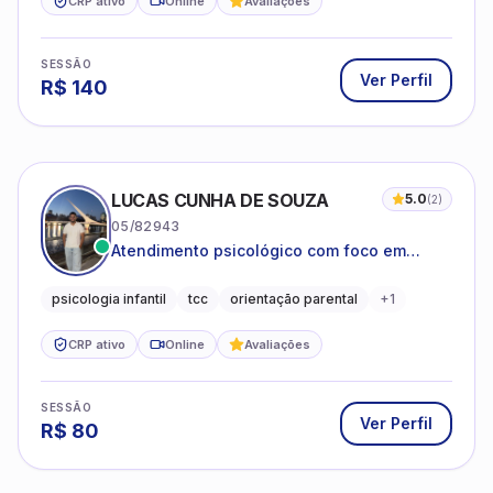
CRP ativo
Online
Avaliações
SESSÃO
Ver Perfil
R$
140
LUCAS CUNHA DE SOUZA
5.0
(
2
)
05/82943
Atendimento psicológico com foco em
Terapia Cognitivo-Comportamental (TCC),
promovendo equilíbrio emocional e
psicologia infantil
tcc
orientação parental
+
1
qualidade de vida.
CRP ativo
Online
Avaliações
SESSÃO
Ver Perfil
R$
80