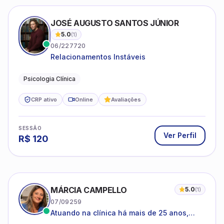
JOSÉ AUGUSTO SANTOS JÚNIOR
5.0
(
1
)
06/227720
Relacionamentos Instáveis
Psicologia Clínica
CRP ativo
Online
Avaliações
SESSÃO
Ver Perfil
R$
120
MÁRCIA CAMPELLO
5.0
(
1
)
07/09259
Atuando na clínica há mais de 25 anos,
amparada pela psicanálise e suas