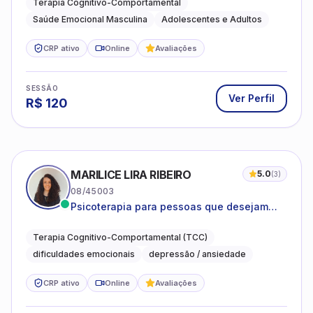
Terapia Cognitivo-Comportamental
Saúde Emocional Masculina
Adolescentes e Adultos
CRP ativo
Online
Avaliações
SESSÃO
Ver Perfil
R$
120
MARILICE LIRA RIBEIRO
5.0
(
3
)
08/45003
Psicoterapia para pessoas que desejam
compreender as emoções e lidar com as
dificuldades do dia a dia
Terapia Cognitivo-Comportamental (TCC)
dificuldades emocionais
depressão / ansiedade
CRP ativo
Online
Avaliações