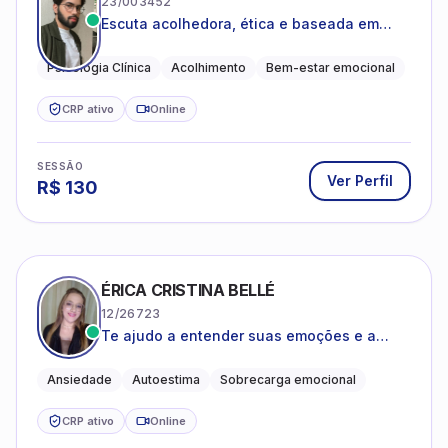
23/003452
Escuta acolhedora, ética e baseada em
evidências
Psicologia Clínica
Acolhimento
Bem-estar emocional
CRP ativo
Online
SESSÃO
Ver Perfil
R$
130
ÉRICA CRISTINA BELLÉ
12/26723
Te ajudo a entender suas emoções e a
encontrar formas mais leves de lidar com o
que você está vivendo
Ansiedade
Autoestima
Sobrecarga emocional
CRP ativo
Online