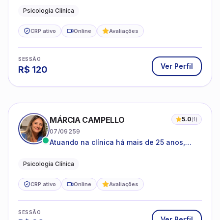
Psicologia Clínica
CRP ativo
Online
Avaliações
SESSÃO
Ver Perfil
R$
120
MÁRCIA CAMPELLO
5.0
(
1
)
07/09259
Atuando na clínica há mais de 25 anos,
amparada pela psicanálise e suas
estruturas, com experiência em
Psicologia Clínica
atendimento a jovens e adultos.
CRP ativo
Online
Avaliações
SESSÃO
Ver Perfil