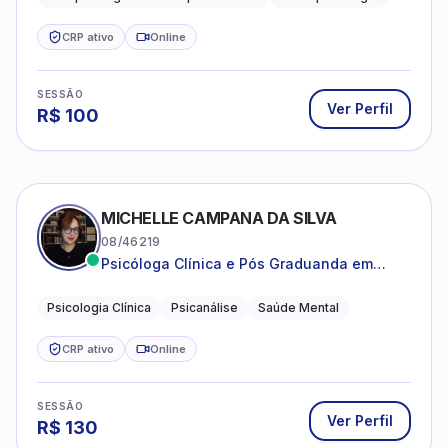
estruturada e baseada em ciência.
CRP ativo
Online
SESSÃO
Ver Perfil
R$
100
MICHELLE CAMPANA DA SILVA
08/46219
Psicóloga Clínica e Pós Graduanda em
Psicanálise Clínica e Teoria pela FAAP.
Psicologia Clínica
Psicanálise
Saúde Mental
CRP ativo
Online
SESSÃO
Ver Perfil
R$
130