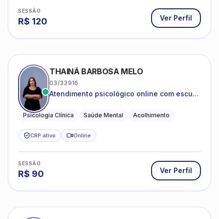
SESSÃO
Ver Perfil
R$
120
THAINÁ BARBOSA MELO
03/33916
Atendimento psicológico online com escuta
acolhedora e foco no seu bem-estar
emocional
Psicologia Clínica
Saúde Mental
Acolhimento
CRP ativo
Online
SESSÃO
Ver Perfil
R$
90