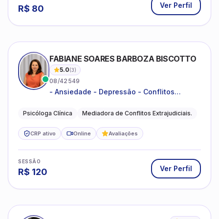
Ver Perfil
R$
80
FABIANE SOARES BARBOZA BISCOTTO
5.0
(
3
)
08/42549
- Ansiedade - Depressão - Conflitos
conjugais - Conflitos familiares e
relacionamentos - Autoestima -
Psicóloga Clínica
Mediadora de Conflitos Extrajudiciais.
Desenvolvimento emocional
CRP ativo
Online
Avaliações
SESSÃO
Ver Perfil
R$
120