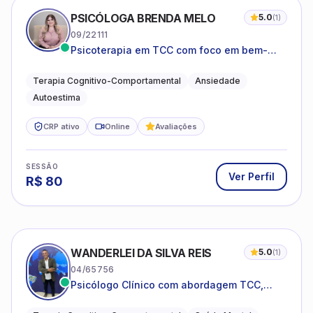
PSICÓLOGA BRENDA MELO
5.0
(
1
)
09/22111
Psicoterapia em TCC com foco em bem-
estar emocional e estratégias práticas para
o cotidiano
Terapia Cognitivo-Comportamental
Ansiedade
Autoestima
CRP ativo
Online
Avaliações
SESSÃO
Ver Perfil
R$
80
WANDERLEI DA SILVA REIS
5.0
(
1
)
04/65756
Psicólogo Clínico com abordagem TCC,
especializado em saúde mental e terapia
sistêmica