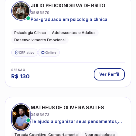
JULIO PELICIONI SILVA DE BRITO
05/85579
Pós-graduado em psicologia clínica
Psicologia Clínica
Adolescentes e Adultos
Desenvolvimento Emocional
CRP ativo
Online
SESSÃO
Ver Perfil
R$
130
MATHEUS DE OLIVEIRA SALLES
04/83673
Te ajudo a organizar seus pensamentos,
regular suas emoções e viver com mais
clareza e sentido, com uma terapia
Terapia Cognitivo-Comportamental
Neuropsicologia