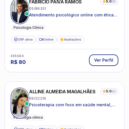
FABRICIO PAIVA RAMOS
5.0
(
3
)
05/86351
Atendimento psicológico online com ética,
sigilo e acolhimento.
Psicologia Clínica
CRP ativo
Online
Avaliações
SESSÃO
Ver Perfil
R$
80
ALLINE ALMEIDA MAGALHÃES
5.0
(
2
)
09/22216
Psicoterapia com foco em saúde mental,
relações interpessoais e autoestima para
adolescentes e adultos.
Psicologia clínica