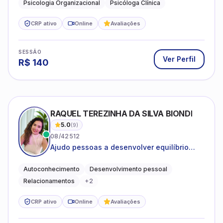
Psicologia Organizacional
Psicóloga Clínica
CRP ativo
Online
Avaliações
SESSÃO
Ver Perfil
R$
140
RAQUEL TEREZINHA DA SILVA BIONDI
5.0
(
9
)
08/42512
Ajudo pessoas a desenvolver equilíbrio
emocional e relações mais saudáveis
Autoconhecimento
Desenvolvimento pessoal
Relacionamentos
+
2
CRP ativo
Online
Avaliações