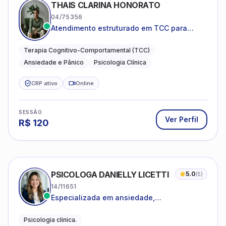
THAIS CLARINA HONORATO
04/75356
Atendimento estruturado em TCC para
ansiedade, pânico e autocobrança
excessiva
Terapia Cognitivo-Comportamental (TCC)
Ansiedade e Pânico
Psicologia Clínica
CRP ativo
Online
SESSÃO
Ver Perfil
R$
120
PSICOLOGA DANIELLY LICETTI
5.0
(
5
)
14/11651
Especializada em ansiedade,
autoconhecimento, depressão.
Psicologia clinica.