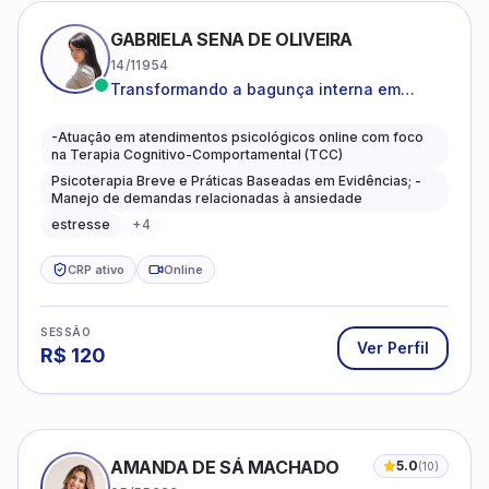
GABRIELA SENA DE OLIVEIRA
14/11954
Transformando a bagunça interna em
autoconhecimento, clareza, leveza e
caminhos mais gentis para se viver.
-Atuação em atendimentos psicológicos online com foco
na Terapia Cognitivo-Comportamental (TCC)
Psicoterapia Breve e Práticas Baseadas em Evidências; -
Manejo de demandas relacionadas à ansiedade
estresse
+
4
CRP ativo
Online
SESSÃO
Ver Perfil
R$
120
AMANDA DE SÁ MACHADO
5.0
(
10
)