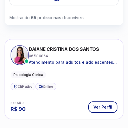
Mostrando
65
profissionais disponíveis
DAIANE CRISTINA DOS SANTOS
06/186864
Atendimento para adultos e adolescentes a
partir de 12 anos
Psicologia Clinica
CRP ativo
Online
SESSÃO
Ver Perfil
R$
90