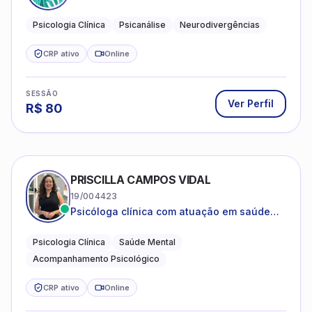
psicanalítica para adolescentes, adultos e
crianças neurotípicas
Psicologia Clínica
Psicanálise
Neurodivergências
CRP ativo
Online
SESSÃO
Ver Perfil
R$
80
PRISCILLA CAMPOS VIDAL
19/004423
Psicóloga clínica com atuação em saúde
mental e acompanhamento psicológico.
Psicologia Clínica
Saúde Mental
Acompanhamento Psicológico
CRP ativo
Online