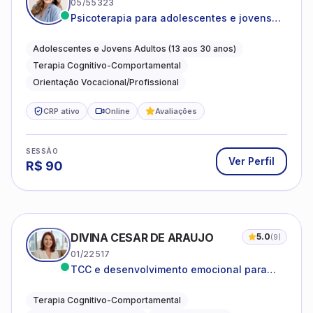
05/55323
Psicoterapia para adolescentes e jovens
adultos com foco em ansiedade,
autoestima, relações e orientação
Adolescentes e Jovens Adultos (13 aos 30 anos)
profissional
Terapia Cognitivo-Comportamental
Orientação Vocacional/Profissional
CRP ativo
Online
Avaliações
SESSÃO
Ver Perfil
R$
90
DIVINA CESAR DE ARAUJO
5.0
(
9
)
01/22517
TCC e desenvolvimento emocional para
adultos e idosos
Terapia Cognitivo-Comportamental