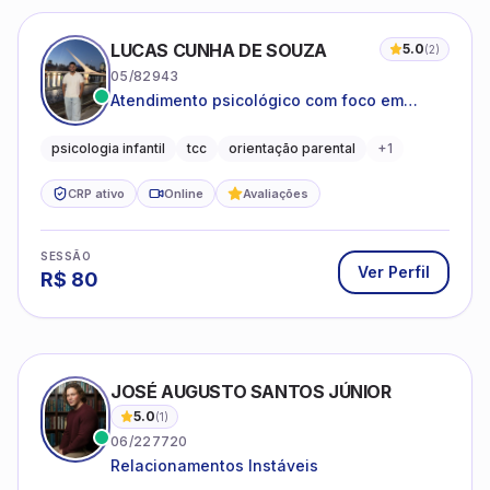
LUCAS CUNHA DE SOUZA
5.0
(
2
)
05/82943
Atendimento psicológico com foco em
Terapia Cognitivo-Comportamental (TCC),
promovendo equilíbrio emocional e
psicologia infantil
tcc
orientação parental
+
1
qualidade de vida.
CRP ativo
Online
Avaliações
SESSÃO
Ver Perfil
R$
80
JOSÉ AUGUSTO SANTOS JÚNIOR
5.0
(
1
)
06/227720
Relacionamentos Instáveis