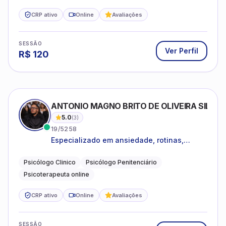
CRP ativo
Online
Avaliações
SESSÃO
Ver Perfil
R$
120
ANTONIO MAGNO BRITO DE OLIVEIRA SILVA
5.0
(
3
)
19/5258
Especializado em ansiedade, rotinas,
dificuldades emocionais, conflitos
familiares e questões comportamentais.
Psicólogo Clinico
Psicólogo Penitenciário
Psicoterapeuta online
CRP ativo
Online
Avaliações
SESSÃO