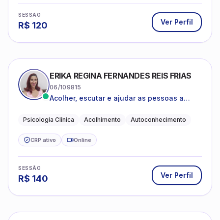
SESSÃO
Ver Perfil
R$
120
ERIKA REGINA FERNANDES REIS FRIAS
06/109815
Acolher, escutar e ajudar as pessoas a
darem um novo sentido na vida
Psicologia Clínica
Acolhimento
Autoconhecimento
CRP ativo
Online
SESSÃO
Ver Perfil
R$
140