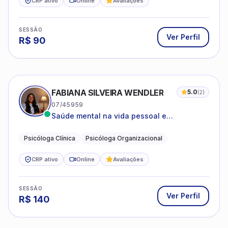
CRP ativo
Online
Avaliações
SESSÃO
Ver Perfil
R$
90
FABIANA SILVEIRA WENDLER
5.0
(
2
)
07/45959
Saúde mental na vida pessoal e
profissional.
Psicóloga Clínica
Psicóloga Organizacional
CRP ativo
Online
Avaliações
SESSÃO
Ver Perfil
R$
140