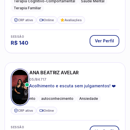
Terapia Cognitivo-Comportamental
Saúde Mental
Terapia Familiar
CRP ativo
Online
Avaliações
SESSÃO
Ver Perfil
R$
140
ANA BEATRIZ AVELAR
05/84717
Acolhimento e escuta sem julgamentos! ❤️
Acolhimento
autoconhecimento
Ansiedade
CRP ativo
Online
SESSÃO