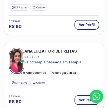
CRP ativo
Online
SESSÃO
Ver Perfil
R$
80
ANA LUIZA FIORI DE FREITAS
04/84825
Psicoterapia baseada em Terapia
Cognitivo-Comportamental
Adultos e Adolescentes
Psicologia Clínica
CRP ativo
Online
SESSÃO
Ver Perfil
R$
80