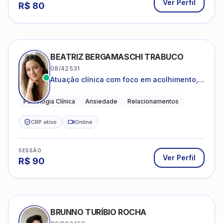
Ver Perfil
R$
80
BEATRIZ BERGAMASCHI TRABUCO
08/42531
Atuação clínica com foco em acolhimento,
autoestima, ansiedade e transições de vida
Psicologia Clínica
Ansiedade
Relacionamentos
CRP ativo
Online
SESSÃO
Ver Perfil
R$
90
BRUNNO TURÍBIO ROCHA