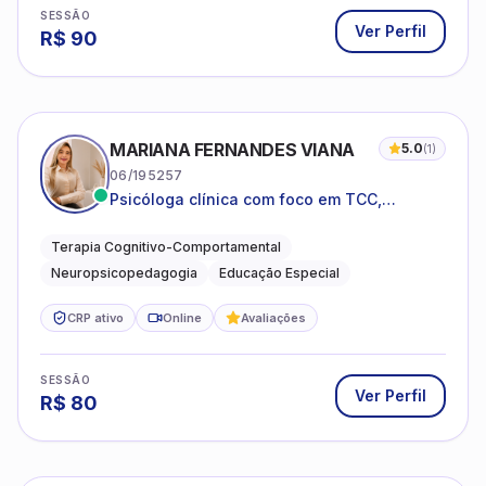
SESSÃO
Ver Perfil
R$
90
MARIANA FERNANDES VIANA
5.0
(
1
)
06/195257
Psicóloga clínica com foco em TCC,
neuropsicopedagogia e acompanhamento
do neurodesenvolvimento.
Terapia Cognitivo-Comportamental
Neuropsicopedagogia
Educação Especial
CRP ativo
Online
Avaliações
SESSÃO
Ver Perfil
R$
80