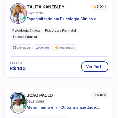
TALITA KANEBLEY
5.0
(
4
)
06/212705
Especializada em Psicologia Clínica e
Perinatal para adolescentes, adultos e
famílias
Psicologia Clínica
Psicologia Perinatal
Terapia Familiar
CRP ativo
Online
Avaliações
SESSÃO
Ver Perfil
R$
140
JOÃO PAULO
5.0
(
3
)
06/213068
Atendimento em TCC para ansiedade,
estresse e desenvolvimento de autonomia
emocional