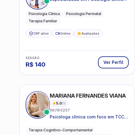
e Perinatal para adolescentes,
adultos e famílias
Psicologia Clínica
Psicologia Perinatal
Terapia Familiar
CRP ativo
Online
Avaliações
SESSÃO
Ver Perfil
R$
140
MARIANA FERNANDES VIANA
5.0
(
1
)
06/195257
Psicóloga clínica com foco em TCC,
neuropsicopedagogia e
acompanhamento do
Terapia Cognitivo-Comportamental
neurodesenvolvimento.