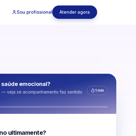
Sou profissional
Atender agora
 saúde emocional?
1 min
s — veja se acompanhamento faz sentido
no ultimamente?