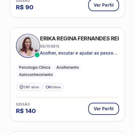
SESSÃO
Ver Perfil
R$
90
ERIKA REGINA FERNANDES REIS FRI
06/109815
Acolher, escutar e ajudar as pessoas
a darem um novo sentido na vida
Psicologia Clínica
Acolhimento
Autoconhecimento
CRP ativo
Online
SESSÃO
Ver Perfil
R$
140