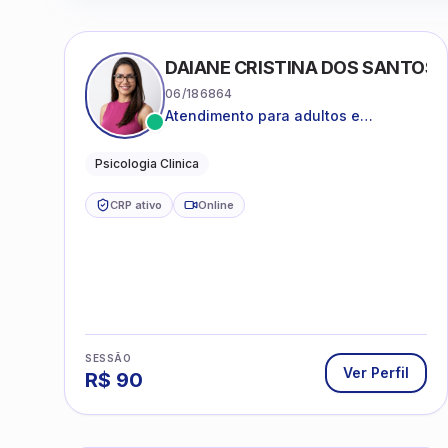
DAIANE CRISTINA DOS SANTOS
06/186864
Atendimento para adultos e
adolescentes a partir de 12 anos
Psicologia Clinica
CRP ativo
Online
SESSÃO
Ver Perfil
R$
90