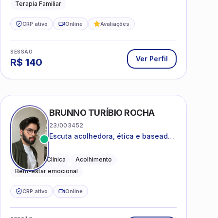
Terapia Familiar
CRP ativo
Online
Avaliações
SESSÃO
Ver Perfil
R$
140
BRUNNO TURÍBIO ROCHA
23/003452
Escuta acolhedora, ética e baseada
em evidências
Psicologia Clínica
Acolhimento
Bem-estar emocional
CRP ativo
Online