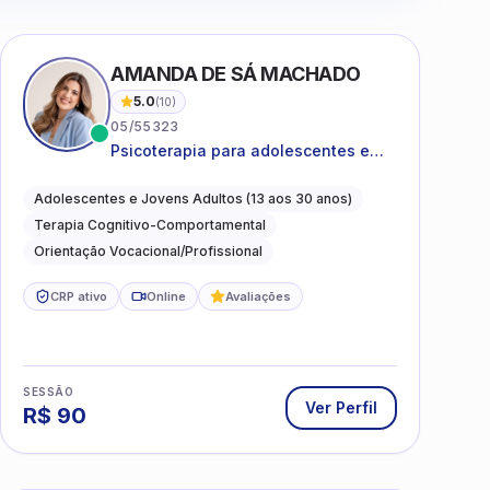
AMANDA DE SÁ MACHADO
5.0
(
10
)
05/55323
Psicoterapia para adolescentes e
jovens adultos com foco em
ansiedade, autoestima, relações e
Adolescentes e Jovens Adultos (13 aos 30 anos)
orientação profissional
Terapia Cognitivo-Comportamental
Orientação Vocacional/Profissional
CRP ativo
Online
Avaliações
SESSÃO
Ver Perfil
R$
90