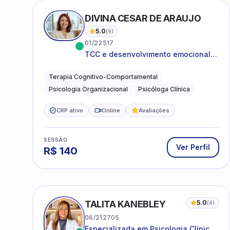
DIVINA CESAR DE ARAUJO
5.0
(
9
)
01/22517
TCC e desenvolvimento emocional
para adultos e idosos
Terapia Cognitivo-Comportamental
Psicologia Organizacional
Psicóloga Clínica
CRP ativo
Online
Avaliações
SESSÃO
Ver Perfil
R$
140
TALITA KANEBLEY
5.0
(
4
)
06/212705
Especializada em Psicologia Clínica