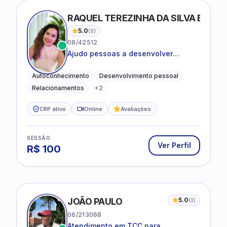
RAQUEL TEREZINHA DA SILVA BIOND
5.0
(
9
)
08/42512
Ajudo pessoas a desenvolver
equilíbrio emocional e relações mais
saudáveis
Autoconhecimento
Desenvolvimento pessoal
Relacionamentos
+
2
CRP ativo
Online
Avaliações
SESSÃO
Ver Perfil
R$
100
JOÃO PAULO
5.0
(
3
)
06/213068
Atendimento em TCC para