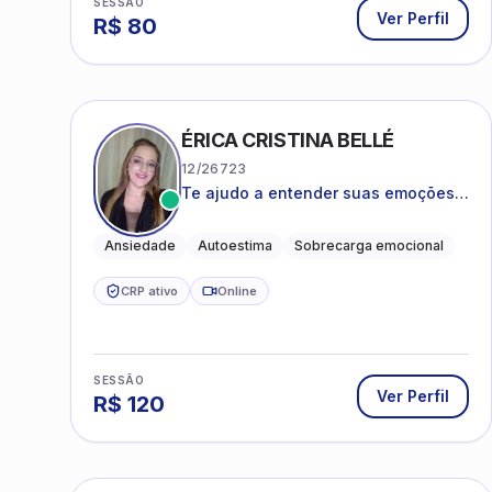
SESSÃO
Ver Perfil
R$
80
ÉRICA CRISTINA BELLÉ
12/26723
Te ajudo a entender suas emoções e
a encontrar formas mais leves de
lidar com o que você está vivendo
Ansiedade
Autoestima
Sobrecarga emocional
CRP ativo
Online
SESSÃO
Ver Perfil
R$
120