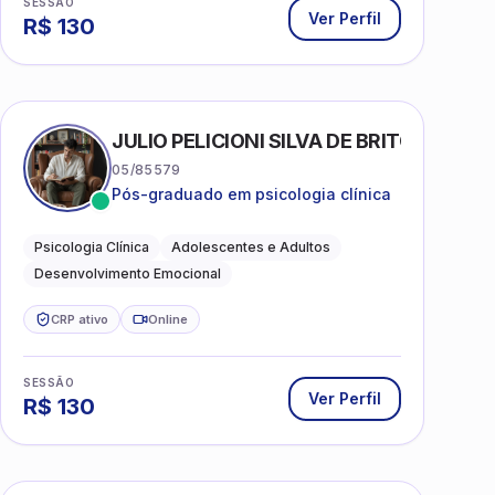
SESSÃO
Ver Perfil
R$
130
AS
JULIO PELICIONI SILVA DE BRITO
05/85579
Pós-graduado em psicologia clínica
Psicologia Clínica
Adolescentes e Adultos
Desenvolvimento Emocional
CRP ativo
Online
SESSÃO
Ver Perfil
R$
130