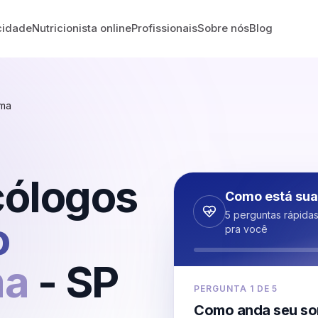
cidade
Nutricionista online
Profissionais
Sobre nós
Blog
ema
cólogos
Como está sua
5 perguntas rápida
o
pra você
ma
-
SP
PERGUNTA
1
DE
5
Como anda seu so