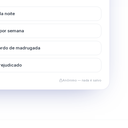
a noite
 por semana
cordo de madrugada
rejudicado
Anônimo — nada é salvo