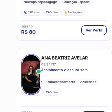
Neuropsicopedagogia
Educação Especial
CRP ativo
Online
Avaliações
SESSÃO
Ver Perfil
R$
80
ANA BEATRIZ AVELAR
05/84717
Acolhimento e escuta sem
julgamentos! ❤️
Acolhimento
autoconhecimento
Ansiedade
CRP ativo
Online