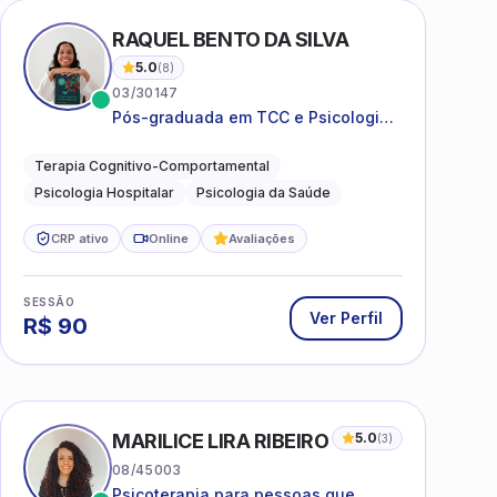
I
RAQUEL BENTO DA SILVA
5.0
(
8
)
03/30147
Pós-graduada em TCC e Psicologia
Hospitalar e da Saúde
Terapia Cognitivo-Comportamental
Psicologia Hospitalar
Psicologia da Saúde
CRP ativo
Online
Avaliações
SESSÃO
Ver Perfil
R$
90
MARILICE LIRA RIBEIRO
5.0
(
3
)
08/45003
Psicoterapia para pessoas que