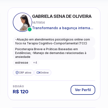
GABRIELA SENA DE OLIVEIRA
14/11954
Transformando a bagunça interna
em autoconhecimento, clareza,
leveza e caminhos mais gentis para
-Atuação em atendimentos psicológicos online com
se viver.
foco na Terapia Cognitivo-Comportamental (TCC)
Psicoterapia Breve e Práticas Baseadas em
Evidências; -Manejo de demandas relacionadas à
ansiedade
estresse
+
4
CRP ativo
Online
SESSÃO
Ver Perfil
R$
120