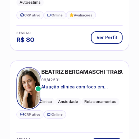
Autoestima
CRP ativo
Online
Avaliações
SESSÃO
Ver Perfil
R$
80
BEATRIZ BERGAMASCHI TRABUCO
08/42531
Atuação clínica com foco em
acolhimento, autoestima, ansiedade
e transições de vida
Psicologia Clínica
Ansiedade
Relacionamentos
CRP ativo
Online