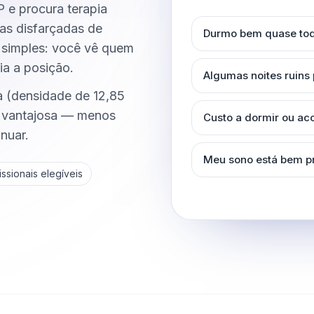
e procura terapia
gas disfarçadas de
Durmo bem quase tod
é simples: você vê quem
ia a posição.
Algumas noites ruins
a (densidade de 12,85
e vantajosa — menos
Custo a dormir ou a
inuar.
Meu sono está bem p
ssionais elegíveis