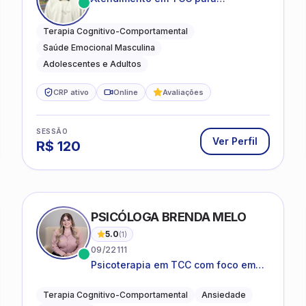
ansiedade, estresse e
desenvolvimento de autonomia
Terapia Cognitivo-Comportamental
emocional
Saúde Emocional Masculina
Adolescentes e Adultos
CRP ativo
Online
Avaliações
SESSÃO
Ver Perfil
R$
120
PSICÓLOGA BRENDA MELO
5.0
(
1
)
09/22111
Psicoterapia em TCC com foco em
bem-estar emocional e estratégias
práticas para o cotidiano
Terapia Cognitivo-Comportamental
Ansiedade