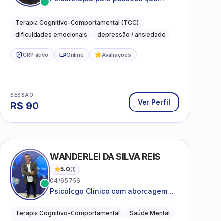
desejam compreender as emoções e
lidar com as dificuldades do dia a
Terapia Cognitivo-Comportamental (TCC)
dia
dificuldades emocionais
depressão / ansiedade
CRP ativo
Online
Avaliações
SESSÃO
Ver Perfil
R$
90
WANDERLEI DA SILVA REIS
5.0
(
1
)
04/65756
Psicólogo Clínico com abordagem
TCC, especializado em saúde mental
e terapia sistêmica
Terapia Cognitivo-Comportamental
Saúde Mental