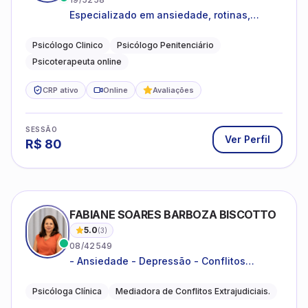
Especializado em ansiedade, rotinas,
dificuldades emocionais, conflitos
familiares e questões comportamentais.
Psicólogo Clinico
Psicólogo Penitenciário
Psicoterapeuta online
CRP ativo
Online
Avaliações
SESSÃO
Ver Perfil
R$
80
FABIANE SOARES BARBOZA BISCOTTO
5.0
(
3
)
08/42549
- Ansiedade - Depressão - Conflitos
conjugais - Conflitos familiares e
relacionamentos - Autoestima -
Psicóloga Clínica
Mediadora de Conflitos Extrajudiciais.
Desenvolvimento emocional