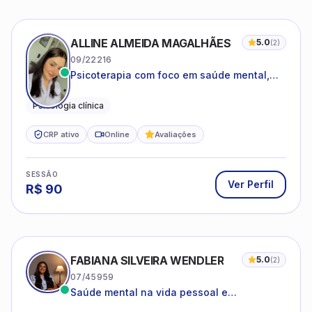
ALLINE ALMEIDA MAGALHÃES
5.0
(
2
)
09/22216
Psicoterapia com foco em saúde mental,
relações interpessoais e autoestima para
adolescentes e adultos.
Psicologia clínica
CRP ativo
Online
Avaliações
SESSÃO
Ver Perfil
R$
90
FABIANA SILVEIRA WENDLER
5.0
(
2
)
07/45959
Saúde mental na vida pessoal e
profissional.