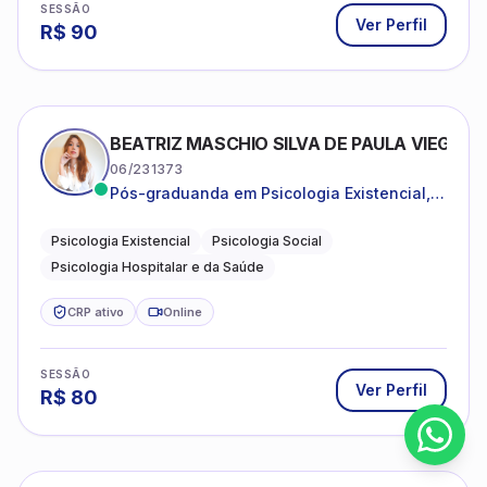
SESSÃO
Ver Perfil
R$
90
BEATRIZ MASCHIO SILVA DE PAULA VIEGAS
06/231373
Pós-graduanda em Psicologia Existencial,
Psicologia Social e Psicologia Hospitalar e
da Saúde.
Psicologia Existencial
Psicologia Social
Psicologia Hospitalar e da Saúde
CRP ativo
Online
SESSÃO
Ver Perfil
R$
80