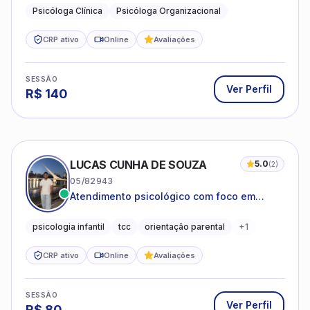
Psicóloga Clínica
Psicóloga Organizacional
CRP ativo
Online
Avaliações
SESSÃO
Ver Perfil
R$
140
LUCAS CUNHA DE SOUZA
5.0
(
2
)
05/82943
Atendimento psicológico com foco em
Terapia Cognitivo-Comportamental (TCC),
promovendo equilíbrio emocional e
psicologia infantil
tcc
orientação parental
+
1
qualidade de vida.
CRP ativo
Online
Avaliações
SESSÃO
Ver Perfil
R$
80