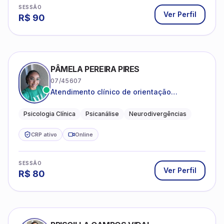
SESSÃO
Ver Perfil
R$
90
PÂMELA PEREIRA PIRES
07/45607
Atendimento clínico de orientação
psicanalítica para adolescentes, adultos e
crianças neurotípicas
Psicologia Clínica
Psicanálise
Neurodivergências
CRP ativo
Online
SESSÃO
Ver Perfil
R$
80