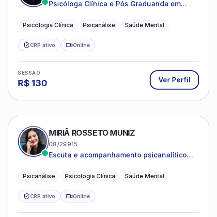
Psicóloga Clínica e Pós Graduanda em
Psicanálise Clínica e Teoria pela FAAP.
Psicologia Clínica
Psicanálise
Saúde Mental
CRP ativo
Online
SESSÃO
Ver Perfil
R$
130
MIRIÃ ROSSETO MUNIZ
08/29915
Escuta e acompanhamento psicanalítico
para adultos e adolescentes.
Psicanálise
Psicologia Clínica
Saúde Mental
CRP ativo
Online