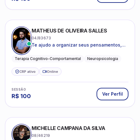
MATHEUS DE OLIVEIRA SALLES
04/83673
Te ajudo a organizar seus pensamentos,
regular suas emoções e viver com mais
clareza e sentido, com uma terapia
Terapia Cognitivo-Comportamental
Neuropsicologia
estruturada e baseada em ciência.
CRP ativo
Online
SESSÃO
Ver Perfil
R$
100
MICHELLE CAMPANA DA SILVA
08/46219