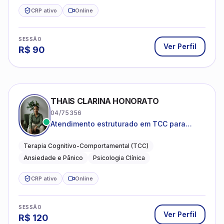
CRP ativo
Online
SESSÃO
Ver Perfil
R$
90
THAIS CLARINA HONORATO
04/75356
Atendimento estruturado em TCC para
ansiedade, pânico e autocobrança
excessiva
Terapia Cognitivo-Comportamental (TCC)
Ansiedade e Pânico
Psicologia Clínica
CRP ativo
Online
SESSÃO
Ver Perfil
R$
120