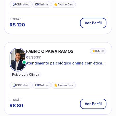
CRP ativo
Online
Avaliações
SESSÃO
Ver Perfil
R$
120
FABRICIO PAIVA RAMOS
5.0
(
3
)
05/86351
Atendimento psicológico online com ética,
sigilo e acolhimento.
Psicologia Clínica
CRP ativo
Online
Avaliações
SESSÃO
Ver Perfil
R$
80