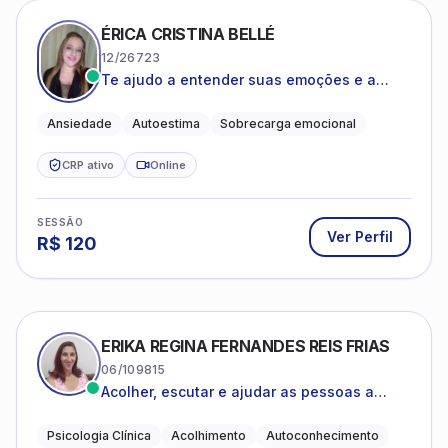
ÉRICA CRISTINA BELLÉ
12/26723
Te ajudo a entender suas emoções e a
encontrar formas mais leves de lidar com o
que você está vivendo
Ansiedade
Autoestima
Sobrecarga emocional
CRP ativo
Online
SESSÃO
Ver Perfil
R$
120
ERIKA REGINA FERNANDES REIS FRIAS
06/109815
Acolher, escutar e ajudar as pessoas a
darem um novo sentido na vida
Psicologia Clínica
Acolhimento
Autoconhecimento