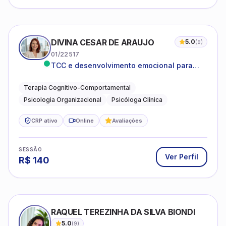
DIVINA CESAR DE ARAUJO
5.0
(
9
)
01/22517
TCC e desenvolvimento emocional para
adultos e idosos
Terapia Cognitivo-Comportamental
Psicologia Organizacional
Psicóloga Clínica
CRP ativo
Online
Avaliações
SESSÃO
Ver Perfil
R$
140
RAQUEL TEREZINHA DA SILVA BIONDI
5.0
(
9
)