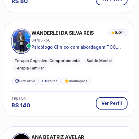
R$
80
WANDERLEI DA SILVA REIS
5.0
(
1
)
04/65756
Psicólogo Clínico com abordagem TCC,
especializado em saúde mental e terapia
sistêmica
Terapia Cognitivo-Comportamental
Saúde Mental
Terapia Familiar
CRP ativo
Online
Avaliações
SESSÃO
Ver Perfil
R$
140
ANA BEATRIZ AVELAR