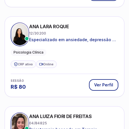
ANA LARA ROQUE
12/30200
Especializado em ansiedade, depressão e
desenvolvimento emocional
Psicologia Clínica
CRP ativo
Online
SESSÃO
Ver Perfil
R$
80
ANA LUIZA FIORI DE FREITAS
04/84825