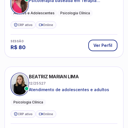
Psicoterapia baseada em Terapia
Cognitivo-Comportamental
Adultos e Adolescentes
Psicologia Clínica
CRP ativo
Online
SESSÃO
Ver Perfil
R$
80
BEATRIZ MARIAN LIMA
12/25527
Atendimento de adolescentes e adultos
Psicologia Clínica
CRP ativo
Online