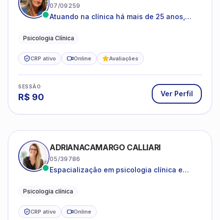
07/09259
Atuando na clínica há mais de 25 anos,
amparada pela psicanálise e suas
estruturas, com experiência em
Psicologia Clínica
atendimento a jovens e adultos.
CRP ativo
Online
Avaliações
SESSÃO
Ver Perfil
R$
90
ADRIANACAMARGO CALLIARI
05/39786
Espacialização em psicologia clínica e
coach
Psicologia clínica
CRP ativo
Online