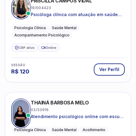
PRISCILLA CAMPOS VIDAL
19/004423
Psicóloga clínica com atuação em saúde
mental e acompanhamento psicológico.
Psicologia Clínica
Saúde Mental
Acompanhamento Psicológico
CRP ativo
Online
SESSÃO
Ver Perfil
R$
120
THAINÁ BARBOSA MELO
03/33916
Atendimento psicológico online com escuta
acolhedora e foco no seu bem-estar
emocional
Psicologia Clínica
Saúde Mental
Acolhimento