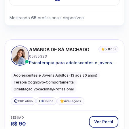
Mostrando
65
profissionais disponíveis
AMANDA DE SÁ MACHADO
5.0
(
10
)
05/55323
Psicoterapia para adolescentes e jovens
adultos com foco em ansiedade,
autoestima, relações e orientação
Adolescentes e Jovens Adultos (13 aos 30 anos)
profissional
Terapia Cognitivo-Comportamental
Orientação Vocacional/Profissional
CRP ativo
Online
Avaliações
SESSÃO
Ver Perfil
R$
90