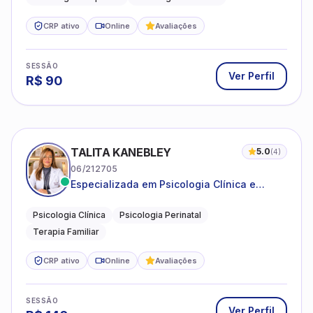
CRP ativo
Online
Avaliações
SESSÃO
Ver Perfil
R$
90
TALITA KANEBLEY
5.0
(
4
)
06/212705
Especializada em Psicologia Clínica e
Perinatal para adolescentes, adultos e
famílias
Psicologia Clínica
Psicologia Perinatal
Terapia Familiar
CRP ativo
Online
Avaliações
SESSÃO
Ver Perfil