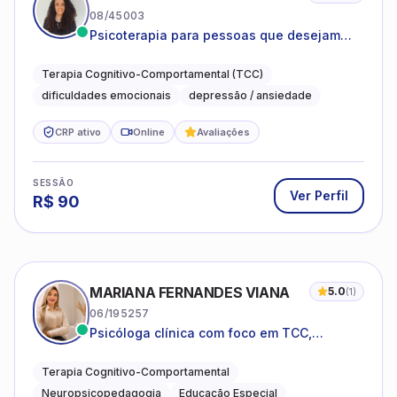
08/45003
Psicoterapia para pessoas que desejam
compreender as emoções e lidar com as
dificuldades do dia a dia
Terapia Cognitivo-Comportamental (TCC)
dificuldades emocionais
depressão / ansiedade
CRP ativo
Online
Avaliações
SESSÃO
Ver Perfil
R$
90
MARIANA FERNANDES VIANA
5.0
(
1
)
06/195257
Psicóloga clínica com foco em TCC,
neuropsicopedagogia e acompanhamento
do neurodesenvolvimento.
Terapia Cognitivo-Comportamental
Neuropsicopedagogia
Educação Especial