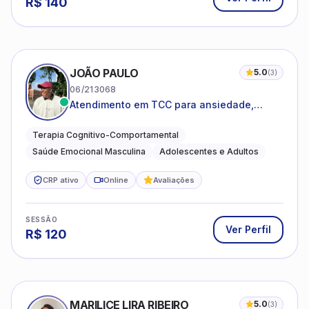
R$
140
JOÃO PAULO
5.0
(
3
)
06/213068
Atendimento em TCC para ansiedade,
estresse e desenvolvimento de autonomia
emocional
Terapia Cognitivo-Comportamental
Saúde Emocional Masculina
Adolescentes e Adultos
CRP ativo
Online
Avaliações
SESSÃO
Ver Perfil
R$
120
MARILICE LIRA RIBEIRO
5.0
(
3
)