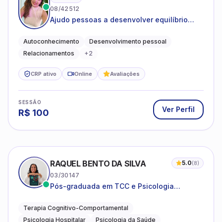
08/42512
Ajudo pessoas a desenvolver equilíbrio
emocional e relações mais saudáveis
Autoconhecimento
Desenvolvimento pessoal
Relacionamentos
+
2
CRP ativo
Online
Avaliações
SESSÃO
Ver Perfil
R$
100
RAQUEL BENTO DA SILVA
5.0
(
8
)
03/30147
Pós-graduada em TCC e Psicologia
Hospitalar e da Saúde
Terapia Cognitivo-Comportamental
Psicologia Hospitalar
Psicologia da Saúde