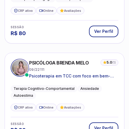
CRP ativo
Online
Avaliações
SESSÃO
Ver Perfil
R$
80
PSICÓLOGA BRENDA MELO
5.0
(
1
)
09/22111
Psicoterapia em TCC com foco em bem-
estar emocional e estratégias práticas para
o cotidiano
Terapia Cognitivo-Comportamental
Ansiedade
Autoestima
CRP ativo
Online
Avaliações
SESSÃO
Ver Perfil