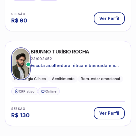
SESSÃO
Ver Perfil
R$
90
BRUNNO TURÍBIO ROCHA
23/003452
Escuta acolhedora, ética e baseada em
evidências
Psicologia Clínica
Acolhimento
Bem-estar emocional
CRP ativo
Online
SESSÃO
Ver Perfil
R$
130