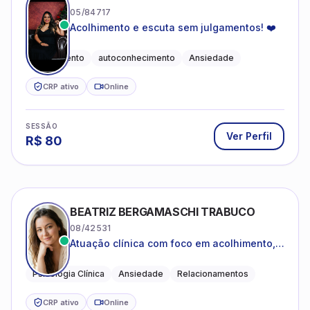
05/84717
Acolhimento e escuta sem julgamentos! ❤️
Acolhimento
autoconhecimento
Ansiedade
CRP ativo
Online
SESSÃO
Ver Perfil
R$
80
BEATRIZ BERGAMASCHI TRABUCO
08/42531
Atuação clínica com foco em acolhimento,
autoestima, ansiedade e transições de vida
Psicologia Clínica
Ansiedade
Relacionamentos
CRP ativo
Online