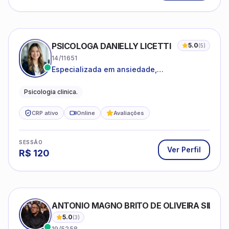
PSICOLOGA DANIELLY LICETTI
5.0
(
5
)
14/11651
Especializada em ansiedade,
autoconhecimento, depressão.
Psicologia clinica.
CRP ativo
Online
Avaliações
SESSÃO
Ver Perfil
R$
120
ANTONIO MAGNO BRITO DE OLIVEIRA SILVA
5.0
(
3
)
19/5258