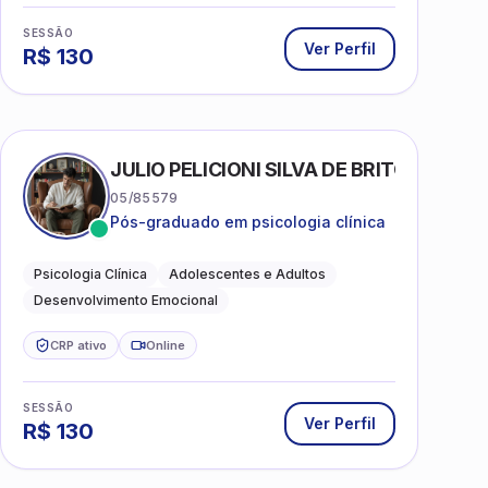
SESSÃO
Ver Perfil
R$
130
AS
JULIO PELICIONI SILVA DE BRITO
05/85579
Pós-graduado em psicologia clínica
Psicologia Clínica
Adolescentes e Adultos
Desenvolvimento Emocional
CRP ativo
Online
SESSÃO
Ver Perfil
R$
130