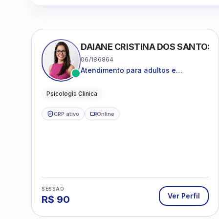
DAIANE CRISTINA DOS SANTOS
06/186864
Atendimento para adultos e
adolescentes a partir de 12 anos
Psicologia Clinica
CRP ativo
Online
SESSÃO
Ver Perfil
R$
90