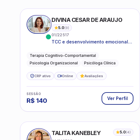
DIVINA CESAR DE ARAUJO
5.0
(
9
)
01/22517
TCC e desenvolvimento emocional
para adultos e idosos
Terapia Cognitivo-Comportamental
Psicologia Organizacional
Psicóloga Clínica
CRP ativo
Online
Avaliações
SESSÃO
Ver Perfil
R$
140
TALITA KANEBLEY
5.0
(
4
)