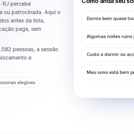
Como anda seu so
- RJ percebe
ca ou patrocinada. Aqui o
Durmo bem quase tod
dos antes da lista,
icação paga, sem
Algumas noites ruins
6.582 pessoas, a sessão
Custo a dormir ou a
eslocamento e
Meu sono está bem p
ssionais elegíveis