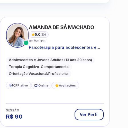
AMANDA DE SÁ MACHADO
5.0
(
10
)
05/55323
Psicoterapia para adolescentes e
jovens adultos com foco em
ansiedade, autoestima, relações e
Adolescentes e Jovens Adultos (13 aos 30 anos)
orientação profissional
Terapia Cognitivo-Comportamental
Orientação Vocacional/Profissional
CRP ativo
Online
Avaliações
SESSÃO
Ver Perfil
R$
90