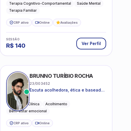
e terapia sistêmica
Terapia Cognitivo-Comportamental
Saúde Mental
Terapia Familiar
CRP ativo
Online
Avaliações
SESSÃO
Ver Perfil
R$
140
BRUNNO TURÍBIO ROCHA
23/003452
Escuta acolhedora, ética e baseada
em evidências
Psicologia Clínica
Acolhimento
Bem-estar emocional
CRP ativo
Online