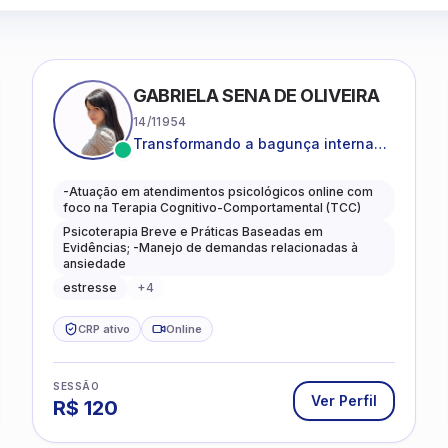
GABRIELA SENA DE OLIVEIRA
14/11954
Transformando a bagunça interna
em autoconhecimento, clareza,
leveza e caminhos mais gentis para
-Atuação em atendimentos psicológicos online com
se viver.
foco na Terapia Cognitivo-Comportamental (TCC)
Psicoterapia Breve e Práticas Baseadas em
Evidências; -Manejo de demandas relacionadas à
ansiedade
estresse
+
4
CRP ativo
Online
SESSÃO
Ver Perfil
R$
120