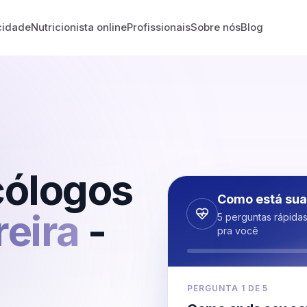
cidade
Nutricionista online
Profissionais
Sobre nós
Blog
cólogos
Como está sua
reira
-
5 perguntas rápida
pra você
PERGUNTA
1
DE
5