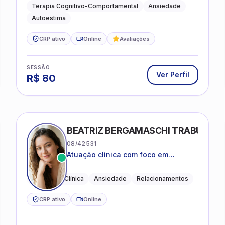
práticas para o cotidiano
Terapia Cognitivo-Comportamental
Ansiedade
Autoestima
CRP ativo
Online
Avaliações
SESSÃO
Ver Perfil
R$
80
BEATRIZ BERGAMASCHI TRABUCO
08/42531
Atuação clínica com foco em
acolhimento, autoestima, ansiedade
e transições de vida
Psicologia Clínica
Ansiedade
Relacionamentos
CRP ativo
Online