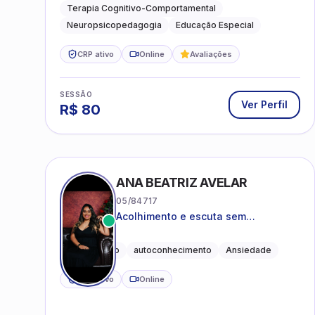
acompanhamento do
Terapia Cognitivo-Comportamental
neurodesenvolvimento.
Neuropsicopedagogia
Educação Especial
CRP ativo
Online
Avaliações
SESSÃO
Ver Perfil
R$
80
ANA BEATRIZ AVELAR
05/84717
Acolhimento e escuta sem
julgamentos! ❤️
Acolhimento
autoconhecimento
Ansiedade
CRP ativo
Online