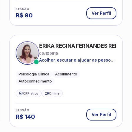
SESSÃO
Ver Perfil
R$
90
ERIKA REGINA FERNANDES REIS FRI
06/109815
Acolher, escutar e ajudar as pessoas
a darem um novo sentido na vida
Psicologia Clínica
Acolhimento
Autoconhecimento
CRP ativo
Online
SESSÃO
Ver Perfil
R$
140