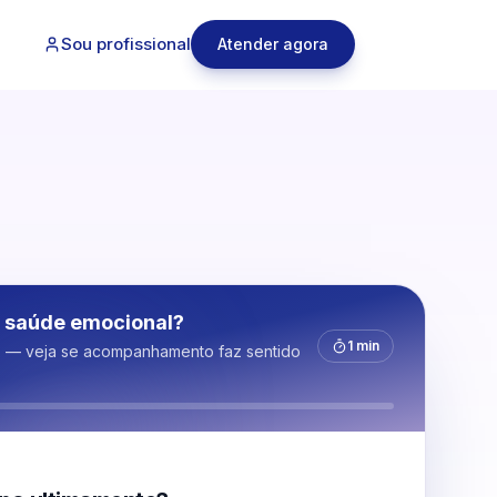
Sou profissional
Atender agora
 saúde emocional?
1 min
s — veja se acompanhamento faz sentido