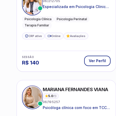
06/212705
Especializada em Psicologia Clínica
e Perinatal para adolescentes,
adultos e famílias
Psicologia Clínica
Psicologia Perinatal
Terapia Familiar
CRP ativo
Online
Avaliações
SESSÃO
Ver Perfil
R$
140
MARIANA FERNANDES VIANA
5.0
(
1
)
06/195257
Psicóloga clínica com foco em TCC,
neuropsicopedagogia e