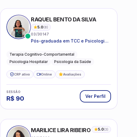
I
RAQUEL BENTO DA SILVA
5.0
(
8
)
03/30147
Pós-graduada em TCC e Psicologia
Hospitalar e da Saúde
Terapia Cognitivo-Comportamental
Psicologia Hospitalar
Psicologia da Saúde
CRP ativo
Online
Avaliações
SESSÃO
Ver Perfil
R$
90
MARILICE LIRA RIBEIRO
5.0
(
3
)