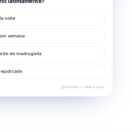
no ultimamente?
a noite
 por semana
cordo de madrugada
rejudicado
Anônimo — nada é salvo