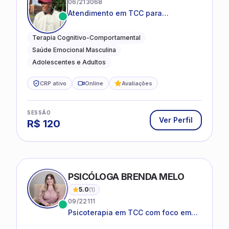
06/213068
Atendimento em TCC para
ansiedade, estresse e
desenvolvimento de autonomia
Terapia Cognitivo-Comportamental
emocional
Saúde Emocional Masculina
Adolescentes e Adultos
CRP ativo
Online
Avaliações
SESSÃO
Ver Perfil
R$
120
PSICÓLOGA BRENDA MELO
5.0
(
1
)
09/22111
Psicoterapia em TCC com foco em
bem-estar emocional e estratégias