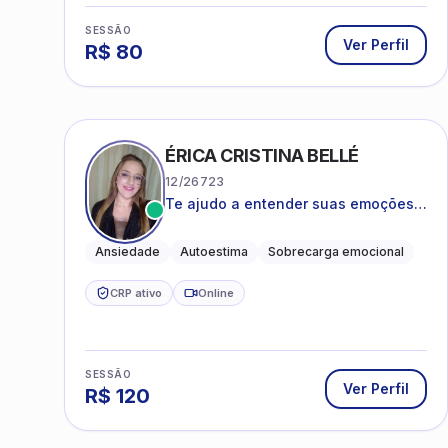
SESSÃO
Ver Perfil
R$
80
ÉRICA CRISTINA BELLÉ
12/26723
Te ajudo a entender suas emoções e
a encontrar formas mais leves de
lidar com o que você está vivendo
Ansiedade
Autoestima
Sobrecarga emocional
CRP ativo
Online
SESSÃO
Ver Perfil
R$
120