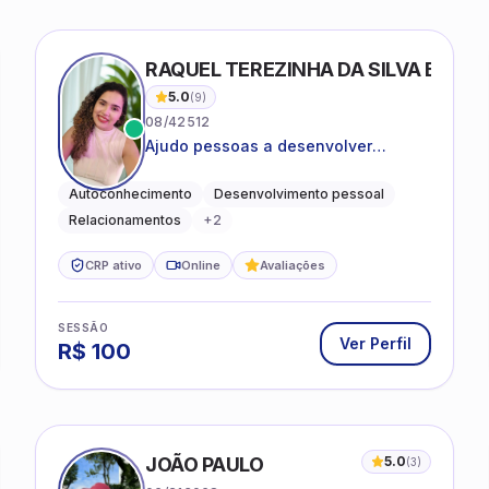
RAQUEL TEREZINHA DA SILVA BIOND
5.0
(
9
)
08/42512
Ajudo pessoas a desenvolver
equilíbrio emocional e relações mais
saudáveis
Autoconhecimento
Desenvolvimento pessoal
Relacionamentos
+
2
CRP ativo
Online
Avaliações
SESSÃO
Ver Perfil
R$
100
JOÃO PAULO
5.0
(
3
)