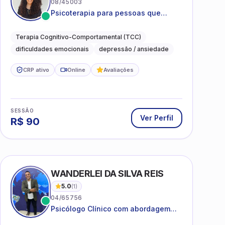
08/45003
Psicoterapia para pessoas que
desejam compreender as emoções e
lidar com as dificuldades do dia a
Terapia Cognitivo-Comportamental (TCC)
dia
dificuldades emocionais
depressão / ansiedade
CRP ativo
Online
Avaliações
SESSÃO
Ver Perfil
R$
90
WANDERLEI DA SILVA REIS
5.0
(
1
)
04/65756
Psicólogo Clínico com abordagem
TCC, especializado em saúde mental