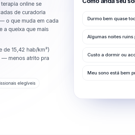
Como anda seu so
erapia online se
çadas de curadoria
Durmo bem quase tod
ma — o que muda em cada
 e a queixa que mais
Algumas noites ruins
e de 15,42 hab/km²)
Custo a dormir ou a
a — menos atrito pra
Meu sono está bem p
ssionais elegíveis