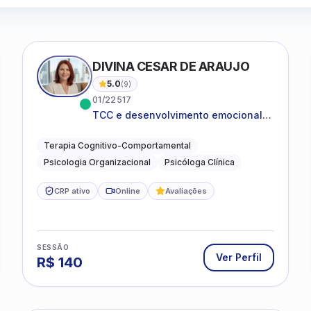
DIVINA CESAR DE ARAUJO
5.0
(
9
)
01/22517
TCC e desenvolvimento emocional
para adultos e idosos
Terapia Cognitivo-Comportamental
Psicologia Organizacional
Psicóloga Clínica
CRP ativo
Online
Avaliações
SESSÃO
Ver Perfil
R$
140