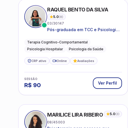
RAQUEL BENTO DA SILVA
5.0
(
8
)
03/30147
Pós-graduada em TCC e Psicologia
Hospitalar e da Saúde
Terapia Cognitivo-Comportamental
Psicologia Hospitalar
Psicologia da Saúde
CRP ativo
Online
Avaliações
SESSÃO
Ver Perfil
R$
90
MARILICE LIRA RIBEIRO
5.0
(
3
)
08/45003