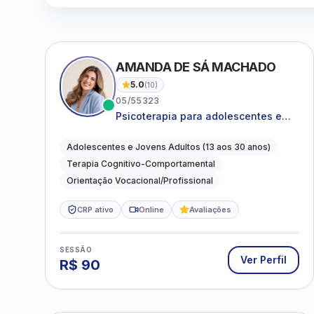
AMANDA DE SÁ MACHADO
5.0
(
10
)
05/55323
Psicoterapia para adolescentes e
jovens adultos com foco em
ansiedade, autoestima, relações e
Adolescentes e Jovens Adultos (13 aos 30 anos)
orientação profissional
Terapia Cognitivo-Comportamental
Orientação Vocacional/Profissional
CRP ativo
Online
Avaliações
SESSÃO
Ver Perfil
R$
90