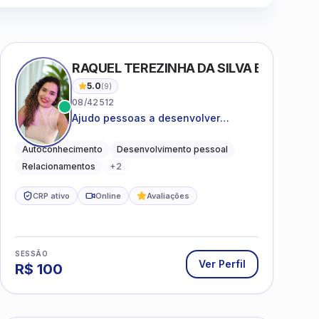
RAQUEL TEREZINHA DA SILVA BIONDI
5.0
(
9
)
08/42512
Ajudo pessoas a desenvolver
equilíbrio emocional e relações mais
saudáveis
Autoconhecimento
Desenvolvimento pessoal
Relacionamentos
+
2
CRP ativo
Online
Avaliações
SESSÃO
Ver Perfil
R$
100