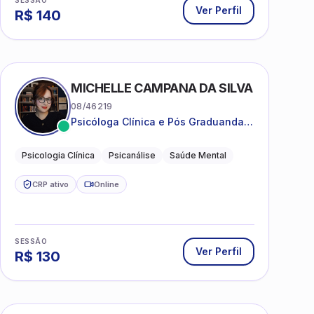
SESSÃO
Ver Perfil
R$
140
MICHELLE CAMPANA DA SILVA
08/46219
Psicóloga Clínica e Pós Graduanda
em Psicanálise Clínica e Teoria pela
FAAP.
Psicologia Clínica
Psicanálise
Saúde Mental
CRP ativo
Online
SESSÃO
Ver Perfil
R$
130