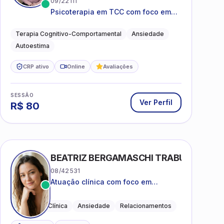
09/22111
Psicoterapia em TCC com foco em
bem-estar emocional e estratégias
práticas para o cotidiano
Terapia Cognitivo-Comportamental
Ansiedade
Autoestima
CRP ativo
Online
Avaliações
SESSÃO
Ver Perfil
R$
80
BEATRIZ BERGAMASCHI TRABUCO
08/42531
Atuação clínica com foco em
acolhimento, autoestima, ansiedade
e transições de vida
Psicologia Clínica
Ansiedade
Relacionamentos