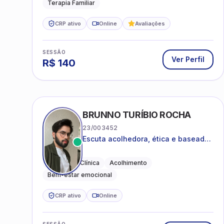
Terapia Familiar
CRP ativo
Online
Avaliações
SESSÃO
Ver Perfil
R$
140
BRUNNO TURÍBIO ROCHA
23/003452
Escuta acolhedora, ética e baseada
em evidências
Psicologia Clínica
Acolhimento
Bem-estar emocional
CRP ativo
Online