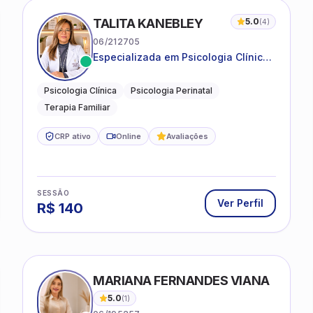
TALITA KANEBLEY
5.0
(
4
)
06/212705
Especializada em Psicologia Clínica
e Perinatal para adolescentes,
adultos e famílias
Psicologia Clínica
Psicologia Perinatal
Terapia Familiar
CRP ativo
Online
Avaliações
SESSÃO
Ver Perfil
R$
140
MARIANA FERNANDES VIANA
5.0
(
1
)