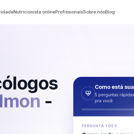
cidade
Nutricionista online
Profissionais
Sobre nós
Blog
cólogos
Como está sua
almon
-
5 perguntas rápida
pra você
PERGUNTA
1
DE
5