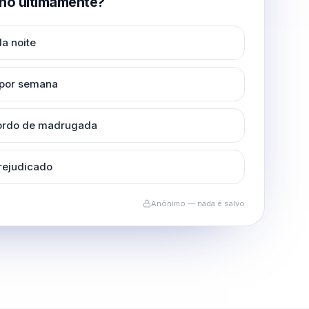
no ultimamente?
a noite
 por semana
cordo de madrugada
rejudicado
Anônimo — nada é salvo