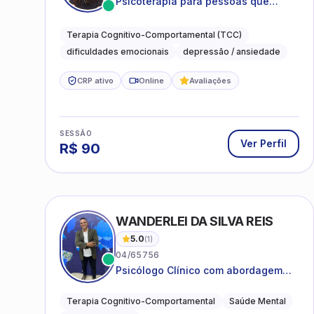
Psicoterapia para pessoas que
desejam compreender as emoções e
lidar com as dificuldades do dia a
Terapia Cognitivo-Comportamental (TCC)
dia
dificuldades emocionais
depressão / ansiedade
CRP ativo
Online
Avaliações
SESSÃO
Ver Perfil
R$
90
WANDERLEI DA SILVA REIS
5.0
(
1
)
04/65756
Psicólogo Clínico com abordagem
TCC, especializado em saúde mental
e terapia sistêmica
Terapia Cognitivo-Comportamental
Saúde Mental