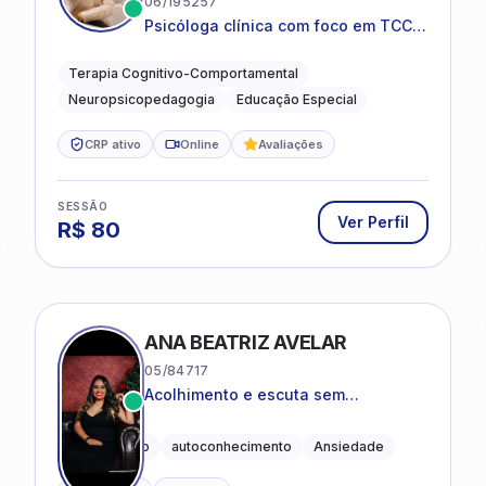
06/195257
Psicóloga clínica com foco em TCC,
neuropsicopedagogia e
acompanhamento do
Terapia Cognitivo-Comportamental
neurodesenvolvimento.
Neuropsicopedagogia
Educação Especial
CRP ativo
Online
Avaliações
SESSÃO
Ver Perfil
R$
80
ANA BEATRIZ AVELAR
05/84717
Acolhimento e escuta sem
julgamentos! ❤️
Acolhimento
autoconhecimento
Ansiedade