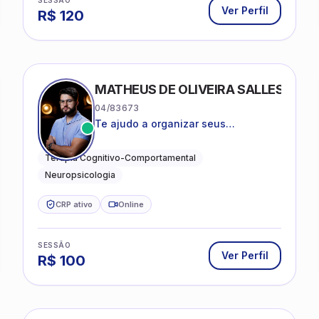
SESSÃO
Ver Perfil
R$
120
MATHEUS DE OLIVEIRA SALLES
04/83673
Te ajudo a organizar seus
pensamentos, regular suas emoções
e viver com mais clareza e sentido,
Terapia Cognitivo-Comportamental
com uma terapia estruturada e
Neuropsicologia
baseada em ciência.
CRP ativo
Online
SESSÃO
Ver Perfil
R$
100