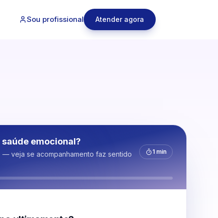
Sou profissional
Atender agora
 saúde emocional?
1 min
s — veja se acompanhamento faz sentido