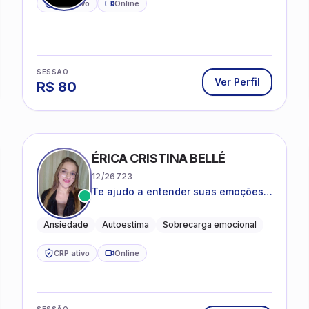
CRP ativo
Online
SESSÃO
Ver Perfil
R$
80
ÉRICA CRISTINA BELLÉ
12/26723
Te ajudo a entender suas emoções e
a encontrar formas mais leves de
lidar com o que você está vivendo
Ansiedade
Autoestima
Sobrecarga emocional
CRP ativo
Online