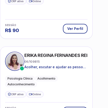
CRP ativo
Online
SESSÃO
Ver Perfil
R$
90
ERIKA REGINA FERNANDES REIS FRIAS
06/109815
Acolher, escutar e ajudar as pessoas
a darem um novo sentido na vida
Psicologia Clínica
Acolhimento
Autoconhecimento
CRP ativo
Online