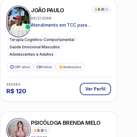
JOÃO PAULO
5.0
(
3
)
06/213068
Atendimento em TCC para
ansiedade, estresse e
desenvolvimento de autonomia
Terapia Cognitivo-Comportamental
emocional
Saúde Emocional Masculina
Adolescentes e Adultos
CRP ativo
Online
Avaliações
SESSÃO
Ver Perfil
R$
120
PSICÓLOGA BRENDA MELO
5.0
(
1
)