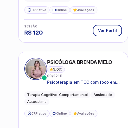
CRP ativo
Online
Avaliações
SESSÃO
Ver Perfil
R$
120
PSICÓLOGA BRENDA MELO
5.0
(
1
)
09/22111
Psicoterapia em TCC com foco em
bem-estar emocional e estratégias
práticas para o cotidiano
Terapia Cognitivo-Comportamental
Ansiedade
Autoestima
CRP ativo
Online
Avaliações