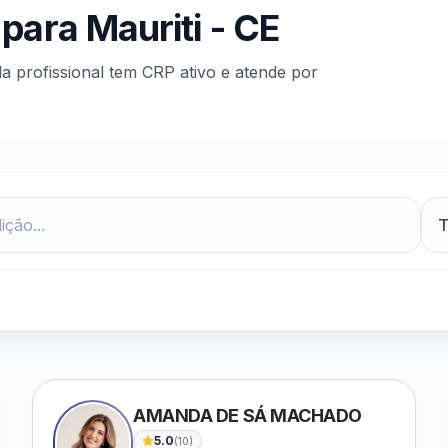
 para
Mauriti
-
CE
da profissional tem CRP ativo e atende por
AMANDA DE SÁ MACHADO
5.0
(
10
)