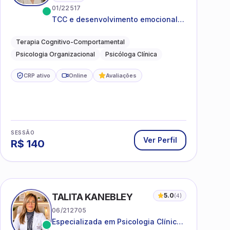
01/22517
TCC e desenvolvimento emocional
para adultos e idosos
Terapia Cognitivo-Comportamental
Psicologia Organizacional
Psicóloga Clínica
CRP ativo
Online
Avaliações
SESSÃO
Ver Perfil
R$
140
TALITA KANEBLEY
5.0
(
4
)
06/212705
Especializada em Psicologia Clínica