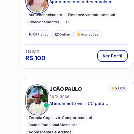
Ajudo pessoas a desenvolver
equilíbrio emocional e relações mais
saudáveis
Autoconhecimento
Desenvolvimento pessoal
Relacionamentos
+
2
CRP ativo
Online
Avaliações
SESSÃO
Ver Perfil
R$
100
JOÃO PAULO
5.0
(
3
)
06/213068
Atendimento em TCC para
ansiedade, estresse e
desenvolvimento de autonomia
Terapia Cognitivo-Comportamental
emocional
Saúde Emocional Masculina
Adolescentes e Adultos