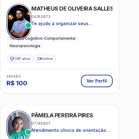
MATHEUS DE OLIVEIRA SALLES
04/83673
Te ajudo a organizar seus
pensamentos, regular suas emoções
e viver com mais clareza e sentido,
Terapia Cognitivo-Comportamental
com uma terapia estruturada e
Neuropsicologia
baseada em ciência.
CRP ativo
Online
SESSÃO
Ver Perfil
R$
100
PÂMELA PEREIRA PIRES
07/45607
Atendimento clínico de orientação
psicanalítica para adolescentes,