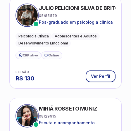
FRIAS
JULIO PELICIONI SILVA DE BRITO
05/85579
Pós-graduado em psicologia clínica
Psicologia Clínica
Adolescentes e Adultos
Desenvolvimento Emocional
CRP ativo
Online
SESSÃO
Ver Perfil
R$
130
MIRIÃ ROSSETO MUNIZ
08/29915
Escuta e acompanhamento
psicanalítico para adultos e