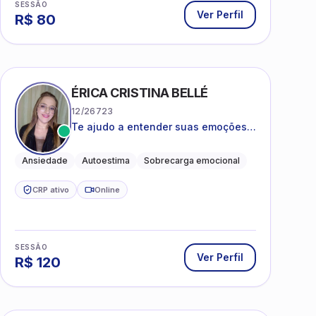
SESSÃO
Ver Perfil
R$
80
ÉRICA CRISTINA BELLÉ
12/26723
Te ajudo a entender suas emoções e
a encontrar formas mais leves de
lidar com o que você está vivendo
Ansiedade
Autoestima
Sobrecarga emocional
CRP ativo
Online
SESSÃO
Ver Perfil
R$
120