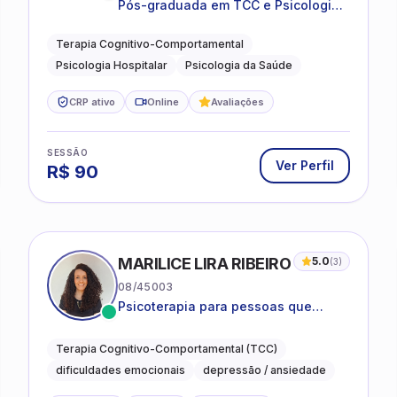
Pós-graduada em TCC e Psicologia
Hospitalar e da Saúde
Terapia Cognitivo-Comportamental
Psicologia Hospitalar
Psicologia da Saúde
CRP ativo
Online
Avaliações
SESSÃO
Ver Perfil
R$
90
MARILICE LIRA RIBEIRO
5.0
(
3
)
08/45003
Psicoterapia para pessoas que
desejam compreender as emoções e
lidar com as dificuldades do dia a
Terapia Cognitivo-Comportamental (TCC)
dia
dificuldades emocionais
depressão / ansiedade