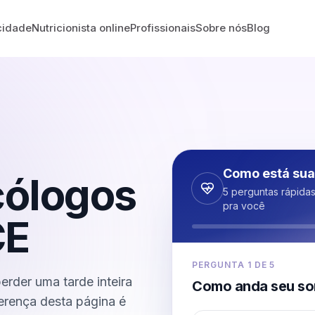
cidade
Nutricionista online
Profissionais
Sobre nós
Blog
Como está sua
cólogos
5 perguntas rápida
pra você
CE
PERGUNTA
1
DE
5
erder uma tarde inteira
Como anda seu so
iferença desta página é