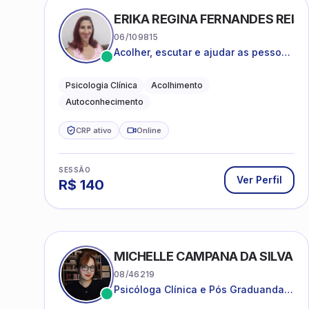
ERIKA REGINA FERNANDES REIS 
06/109815
Acolher, escutar e ajudar as pessoas
a darem um novo sentido na vida
Psicologia Clínica
Acolhimento
Autoconhecimento
CRP ativo
Online
SESSÃO
Ver Perfil
R$
140
MICHELLE CAMPANA DA SILVA
08/46219
Psicóloga Clínica e Pós Graduanda
em Psicanálise Clínica e Teoria pela