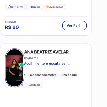
CRP ativo
Online
Avaliações
SESSÃO
Ver Perfil
R$
80
ANA BEATRIZ AVELAR
05/84717
Acolhimento e escuta sem
julgamentos! ❤️
Acolhimento
autoconhecimento
Ansiedade
CRP ativo
Online