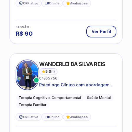
CRP ativo
Online
Avaliações
SESSÃO
Ver Perfil
R$
90
WANDERLEI DA SILVA REIS
5.0
(
1
)
04/65756
Psicólogo Clínico com abordagem
TCC, especializado em saúde mental
e terapia sistêmica
Terapia Cognitivo-Comportamental
Saúde Mental
Terapia Familiar
CRP ativo
Online
Avaliações