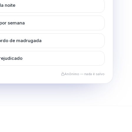
a noite
 por semana
cordo de madrugada
rejudicado
Anônimo — nada é salvo