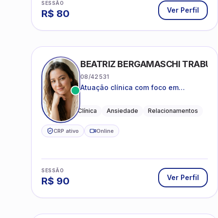
SESSÃO
Ver Perfil
R$
80
BEATRIZ BERGAMASCHI TRABU
08/42531
Atuação clínica com foco em
acolhimento, autoestima, ansiedade
e transições de vida
Psicologia Clínica
Ansiedade
Relacionamentos
CRP ativo
Online
SESSÃO
Ver Perfil
R$
90