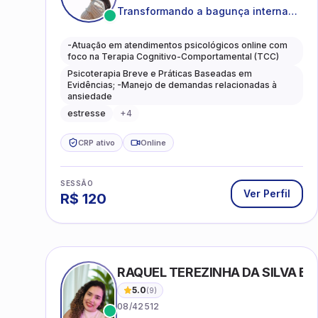
Transformando a bagunça interna
em autoconhecimento, clareza,
leveza e caminhos mais gentis para
-Atuação em atendimentos psicológicos online com
se viver.
foco na Terapia Cognitivo-Comportamental (TCC)
Psicoterapia Breve e Práticas Baseadas em
Evidências; -Manejo de demandas relacionadas à
ansiedade
estresse
+
4
CRP ativo
Online
SESSÃO
Ver Perfil
R$
120
RAQUEL TEREZINHA DA SILVA BI
5.0
(
9
)
08/42512