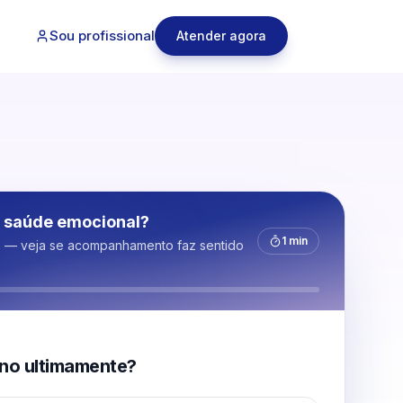
Sou profissional
Atender agora
 saúde emocional?
1 min
s — veja se acompanhamento faz sentido
no ultimamente?