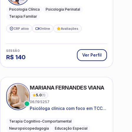
e Perinatal para adolescentes,
adultos e famílias
Psicologia Clínica
Psicologia Perinatal
Terapia Familiar
CRP ativo
Online
Avaliações
SESSÃO
Ver Perfil
R$
140
MARIANA FERNANDES VIANA
5.0
(
1
)
06/195257
Psicóloga clínica com foco em TCC,
neuropsicopedagogia e
acompanhamento do
Terapia Cognitivo-Comportamental
neurodesenvolvimento.
Neuropsicopedagogia
Educação Especial