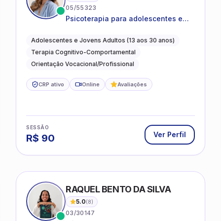
05/55323
Psicoterapia para adolescentes e
jovens adultos com foco em
ansiedade, autoestima, relações e
Adolescentes e Jovens Adultos (13 aos 30 anos)
orientação profissional
Terapia Cognitivo-Comportamental
Orientação Vocacional/Profissional
CRP ativo
Online
Avaliações
SESSÃO
Ver Perfil
R$
90
ONDI
RAQUEL BENTO DA SILVA
5.0
(
8
)
03/30147