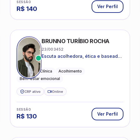
SESSÃO
Ver Perfil
R$
140
CO
BRUNNO TURÍBIO ROCHA
23/003452
Escuta acolhedora, ética e baseada
em evidências
Psicologia Clínica
Acolhimento
Bem-estar emocional
CRP ativo
Online
SESSÃO
Ver Perfil
R$
130