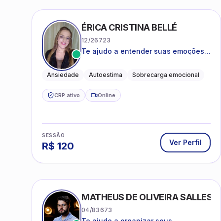
ÉRICA CRISTINA BELLÉ
12/26723
Te ajudo a entender suas emoções e
a encontrar formas mais leves de
lidar com o que você está vivendo
Ansiedade
Autoestima
Sobrecarga emocional
CRP ativo
Online
SESSÃO
Ver Perfil
R$
120
MATHEUS DE OLIVEIRA SALLES
04/83673
Te ajudo a organizar seus