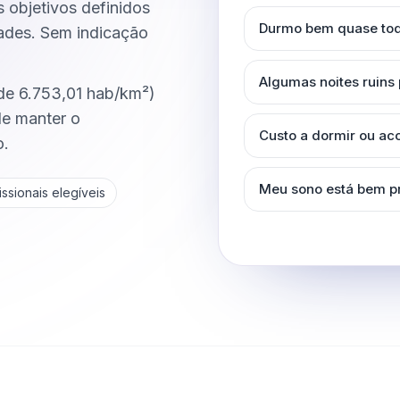
s objetivos definidos
Durmo bem quase tod
dades. Sem indicação
Algumas noites ruins
de 6.753,01 hab/km²)
de manter o
Custo a dormir ou a
o.
Meu sono está bem p
ssionais elegíveis