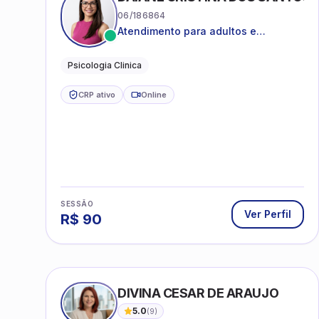
06/186864
Atendimento para adultos e
adolescentes a partir de 12 anos
Psicologia Clinica
CRP ativo
Online
SESSÃO
Ver Perfil
R$
90
DIVINA CESAR DE ARAUJO
5.0
(
9
)