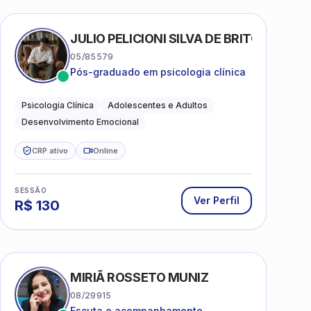
AS
JULIO PELICIONI SILVA DE BRITO
05/85579
Pós-graduado em psicologia clínica
Psicologia Clínica
Adolescentes e Adultos
Desenvolvimento Emocional
CRP ativo
Online
SESSÃO
Ver Perfil
R$
130
MIRIÃ ROSSETO MUNIZ
08/29915
Escuta e acompanhamento