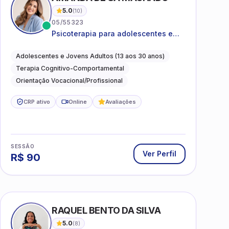
5.0
(
10
)
05/55323
Psicoterapia para adolescentes e
jovens adultos com foco em
ansiedade, autoestima, relações e
Adolescentes e Jovens Adultos (13 aos 30 anos)
orientação profissional
Terapia Cognitivo-Comportamental
Orientação Vocacional/Profissional
CRP ativo
Online
Avaliações
SESSÃO
Ver Perfil
R$
90
I
RAQUEL BENTO DA SILVA
5.0
(
8
)