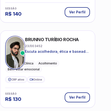
SESSÃO
Ver Perfil
R$
140
BRUNNO TURÍBIO ROCHA
23/003452
Escuta acolhedora, ética e baseada
em evidências
Psicologia Clínica
Acolhimento
Bem-estar emocional
CRP ativo
Online
SESSÃO
Ver Perfil
R$
130