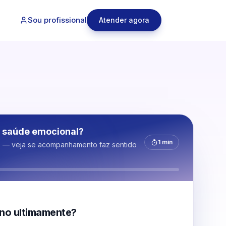
Sou profissional
Atender agora
 saúde emocional?
1 min
s — veja se acompanhamento faz sentido
no ultimamente?