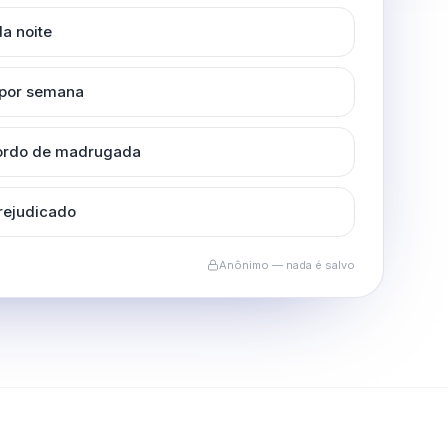
a noite
 por semana
cordo de madrugada
rejudicado
Anônimo — nada é salvo