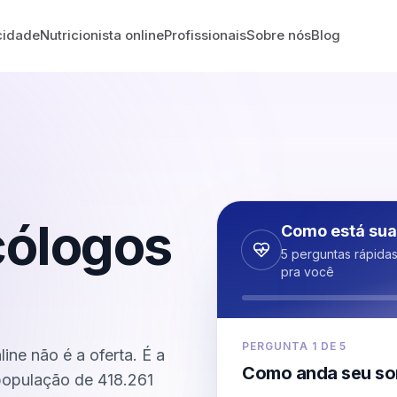
cidade
Nutricionista online
Profissionais
Sobre nós
Blog
cólogos
Como está sua
5 perguntas rápida
pra você
PERGUNTA
1
DE
5
ine não é a oferta. É a
Como anda seu so
 população de 418.261