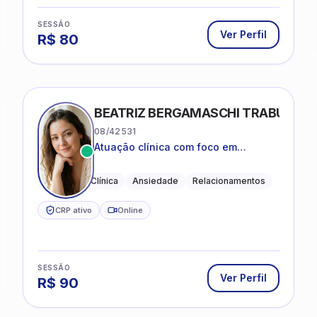
SESSÃO
Ver Perfil
R$
80
BEATRIZ BERGAMASCHI TRABUCO
08/42531
Atuação clínica com foco em
acolhimento, autoestima, ansiedade
e transições de vida
Psicologia Clínica
Ansiedade
Relacionamentos
CRP ativo
Online
SESSÃO
Ver Perfil
R$
90