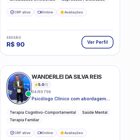
CRP ativo
Online
Avaliações
SESSÃO
Ver Perfil
R$
90
WANDERLEI DA SILVA REIS
5.0
(
1
)
04/65756
Psicólogo Clínico com abordagem
TCC, especializado em saúde mental
e terapia sistêmica
Terapia Cognitivo-Comportamental
Saúde Mental
Terapia Familiar
CRP ativo
Online
Avaliações