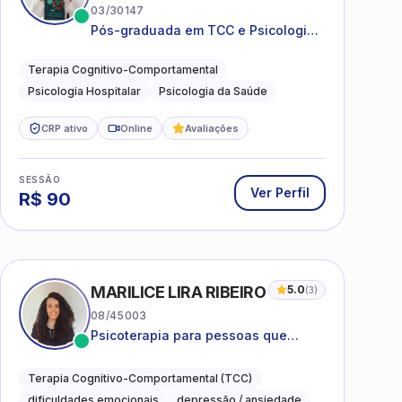
03/30147
Pós-graduada em TCC e Psicologia
Hospitalar e da Saúde
Terapia Cognitivo-Comportamental
Psicologia Hospitalar
Psicologia da Saúde
CRP ativo
Online
Avaliações
SESSÃO
Ver Perfil
R$
90
MARILICE LIRA RIBEIRO
5.0
(
3
)
08/45003
Psicoterapia para pessoas que
desejam compreender as emoções e
lidar com as dificuldades do dia a
Terapia Cognitivo-Comportamental (TCC)
dia
dificuldades emocionais
depressão / ansiedade