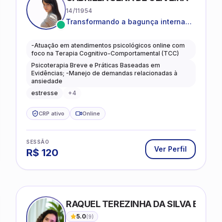
14/11954
Transformando a bagunça interna
em autoconhecimento, clareza,
leveza e caminhos mais gentis para
-Atuação em atendimentos psicológicos online com
se viver.
foco na Terapia Cognitivo-Comportamental (TCC)
Psicoterapia Breve e Práticas Baseadas em
Evidências; -Manejo de demandas relacionadas à
ansiedade
estresse
+
4
CRP ativo
Online
SESSÃO
Ver Perfil
R$
120
RAQUEL TEREZINHA DA SILVA BIOND
5.0
(
9
)