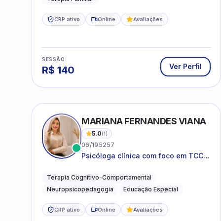
CRP ativo
Online
Avaliações
SESSÃO
Ver Perfil
R$
140
MARIANA FERNANDES VIANA
5.0
(
1
)
06/195257
Psicóloga clínica com foco em TCC,
neuropsicopedagogia e
acompanhamento do
Terapia Cognitivo-Comportamental
neurodesenvolvimento.
Neuropsicopedagogia
Educação Especial
CRP ativo
Online
Avaliações