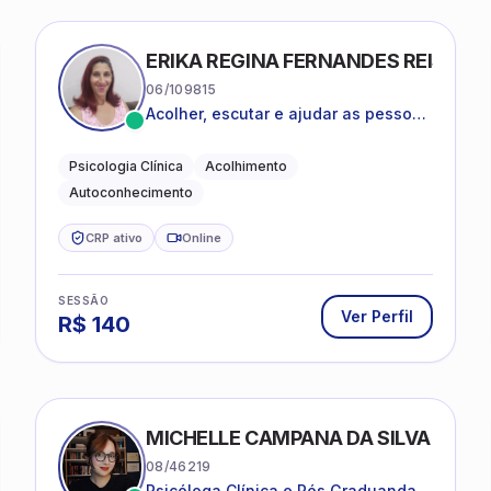
ERIKA REGINA FERNANDES REIS FRI
06/109815
Acolher, escutar e ajudar as pessoas
a darem um novo sentido na vida
Psicologia Clínica
Acolhimento
Autoconhecimento
CRP ativo
Online
SESSÃO
Ver Perfil
R$
140
MICHELLE CAMPANA DA SILVA
08/46219
Psicóloga Clínica e Pós Graduanda