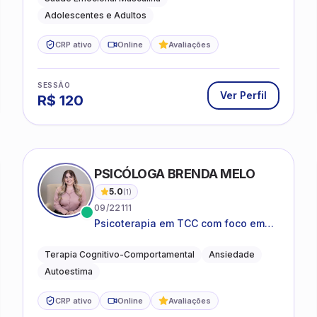
Adolescentes e Adultos
CRP ativo
Online
Avaliações
SESSÃO
Ver Perfil
R$
120
PSICÓLOGA BRENDA MELO
5.0
(
1
)
09/22111
Psicoterapia em TCC com foco em
bem-estar emocional e estratégias
práticas para o cotidiano
Terapia Cognitivo-Comportamental
Ansiedade
Autoestima
CRP ativo
Online
Avaliações