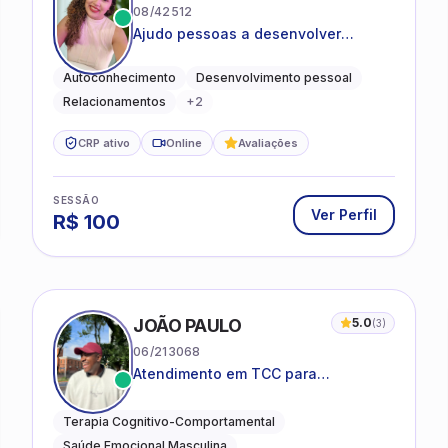
08/42512
Ajudo pessoas a desenvolver
equilíbrio emocional e relações mais
saudáveis
Autoconhecimento
Desenvolvimento pessoal
Relacionamentos
+
2
CRP ativo
Online
Avaliações
SESSÃO
Ver Perfil
R$
100
JOÃO PAULO
5.0
(
3
)
06/213068
Atendimento em TCC para
ansiedade, estresse e
desenvolvimento de autonomia
Terapia Cognitivo-Comportamental
emocional
Saúde Emocional Masculina