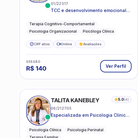
01/22517
TCC e desenvolvimento emocional
para adultos e idosos
Terapia Cognitivo-Comportamental
Psicologia Organizacional
Psicóloga Clínica
CRP ativo
Online
Avaliações
SESSÃO
Ver Perfil
R$
140
TALITA KANEBLEY
5.0
(
4
)
06/212705
Especializada em Psicologia Clínica
e Perinatal para adolescentes,
adultos e famílias
Psicologia Clínica
Psicologia Perinatal
Terapia Familiar