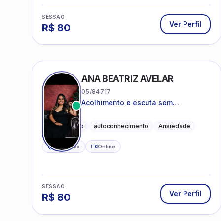
SESSÃO
Ver Perfil
R$
80
ANA BEATRIZ AVELAR
05/84717
Acolhimento e escuta sem
julgamentos! ❤️
Acolhimento
autoconhecimento
Ansiedade
CRP ativo
Online
SESSÃO
Ver Perfil
R$
80