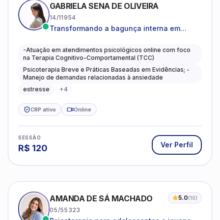
GABRIELA SENA DE OLIVEIRA
14/11954
Transformando a bagunça interna em
autoconhecimento, clareza, leveza e
caminhos mais gentis para se viver.
-Atuação em atendimentos psicológicos online com foco
na Terapia Cognitivo-Comportamental (TCC)
Psicoterapia Breve e Práticas Baseadas em Evidências; -
Manejo de demandas relacionadas à ansiedade
estresse
+
4
CRP ativo
Online
SESSÃO
Ver Perfil
R$
120
AMANDA DE SÁ MACHADO
5.0
(
10
)
05/55323