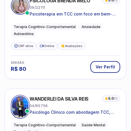
PSICÓLOGA BRENDA MELO
5.0
(
1
)
09/22111
Psicoterapia em TCC com foco em bem-
estar emocional e estratégias práticas para
o cotidiano
Terapia Cognitivo-Comportamental
Ansiedade
Autoestima
CRP ativo
Online
Avaliações
SESSÃO
Ver Perfil
R$
80
WANDERLEI DA SILVA REIS
5.0
(
1
)
04/65756
Psicólogo Clínico com abordagem TCC,
especializado em saúde mental e terapia
sistêmica
Terapia Cognitivo-Comportamental
Saúde Mental