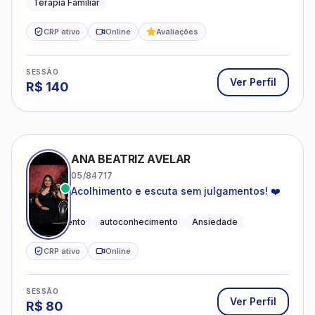
Terapia Familiar
CRP ativo
Online
Avaliações
SESSÃO
Ver Perfil
R$
140
ANA BEATRIZ AVELAR
05/84717
Acolhimento e escuta sem julgamentos! ❤️
Acolhimento
autoconhecimento
Ansiedade
CRP ativo
Online
SESSÃO
Ver Perfil
R$
80