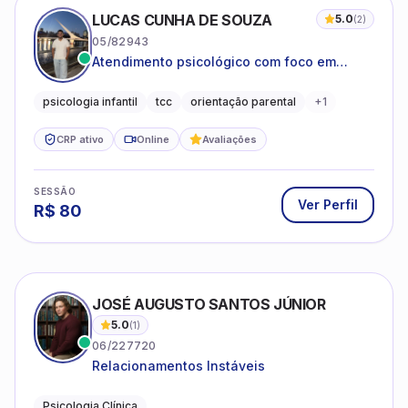
LUCAS CUNHA DE SOUZA
5.0
(
2
)
05/82943
Atendimento psicológico com foco em
Terapia Cognitivo-Comportamental (TCC),
promovendo equilíbrio emocional e
psicologia infantil
tcc
orientação parental
+
1
qualidade de vida.
CRP ativo
Online
Avaliações
SESSÃO
Ver Perfil
R$
80
JOSÉ AUGUSTO SANTOS JÚNIOR
5.0
(
1
)
06/227720
Relacionamentos Instáveis
Psicologia Clínica