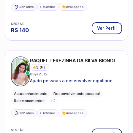
CRP ativo
Online
Avaliações
SESSÃO
Ver Perfil
R$
140
RAQUEL TEREZINHA DA SILVA BIONDI
5.0
(
9
)
08/42512
Ajudo pessoas a desenvolver equilíbrio
emocional e relações mais saudáveis
Autoconhecimento
Desenvolvimento pessoal
Relacionamentos
+
2
CRP ativo
Online
Avaliações
SESSÃO