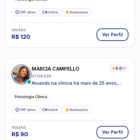
CRP ativo
Online
Avaliações
SESSÃO
Ver Perfil
R$
120
MÁRCIA CAMPELLO
5.0
(
1
)
07/09259
Atuando na clínica há mais de 25 anos,
amparada pela psicanálise e suas
estruturas, com experiência em
Psicologia Clínica
atendimento a jovens e adultos.
CRP ativo
Online
Avaliações
SESSÃO
Ver Perfil
R$
90