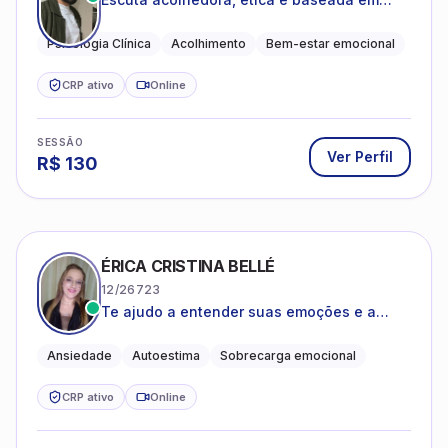
evidências
Psicologia Clínica
Acolhimento
Bem-estar emocional
CRP ativo
Online
SESSÃO
Ver Perfil
R$
130
ÉRICA CRISTINA BELLÉ
12/26723
Te ajudo a entender suas emoções e a
encontrar formas mais leves de lidar com o
que você está vivendo
Ansiedade
Autoestima
Sobrecarga emocional
CRP ativo
Online