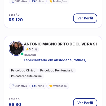
CRP ativo
Online
Avaliações
SESSÃO
Ver Perfil
R$
120
ANTONIO MAGNO BRITO DE OLIVEIRA SILVA
5.0
(
3
)
19/5258
Especializado em ansiedade, rotinas,
dificuldades emocionais, conflitos
familiares e questões comportamentais.
Psicólogo Clinico
Psicólogo Penitenciário
Psicoterapeuta online
CRP ativo
Online
Avaliações
SESSÃO
Ver Perfil
R$
80