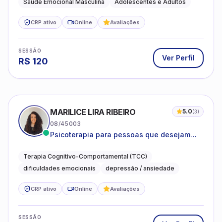
Saúde Emocional Masculina
Adolescentes e Adultos
CRP ativo
Online
Avaliações
SESSÃO
Ver Perfil
R$
120
MARILICE LIRA RIBEIRO
5.0
(
3
)
08/45003
Psicoterapia para pessoas que desejam
compreender as emoções e lidar com as
dificuldades do dia a dia
Terapia Cognitivo-Comportamental (TCC)
dificuldades emocionais
depressão / ansiedade
CRP ativo
Online
Avaliações
SESSÃO