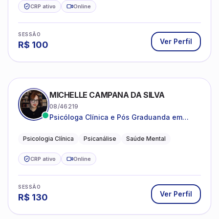
CRP ativo
Online
SESSÃO
Ver Perfil
R$
100
MICHELLE CAMPANA DA SILVA
08/46219
Psicóloga Clínica e Pós Graduanda em
Psicanálise Clínica e Teoria pela FAAP.
Psicologia Clínica
Psicanálise
Saúde Mental
CRP ativo
Online
SESSÃO
Ver Perfil
R$
130