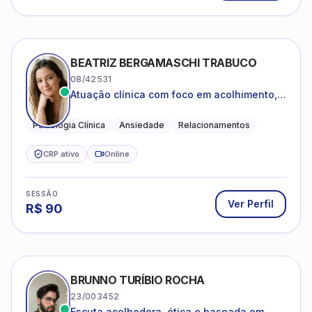
BEATRIZ BERGAMASCHI TRABUCO
08/42531
Atuação clínica com foco em acolhimento,
autoestima, ansiedade e transições de vida
Psicologia Clínica
Ansiedade
Relacionamentos
CRP ativo
Online
SESSÃO
Ver Perfil
R$
90
BRUNNO TURÍBIO ROCHA
23/003452
Escuta acolhedora, ética e baseada em