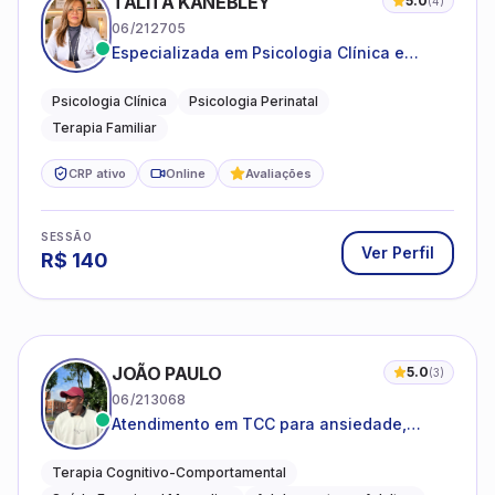
TALITA KANEBLEY
5.0
(
4
)
06/212705
Especializada em Psicologia Clínica e
Perinatal para adolescentes, adultos e
famílias
Psicologia Clínica
Psicologia Perinatal
Terapia Familiar
CRP ativo
Online
Avaliações
SESSÃO
Ver Perfil
R$
140
JOÃO PAULO
5.0
(
3
)
06/213068
Atendimento em TCC para ansiedade,
estresse e desenvolvimento de autonomia
emocional
Terapia Cognitivo-Comportamental