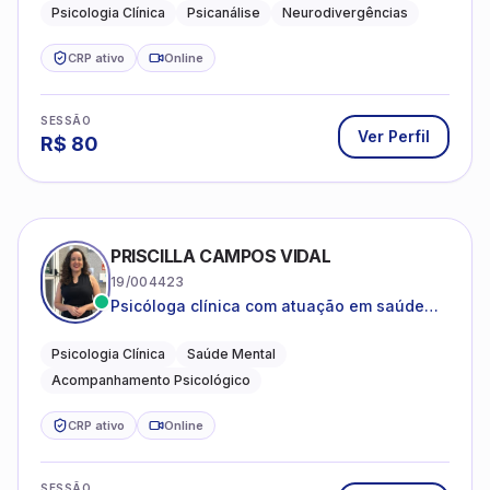
crianças neurotípicas
Psicologia Clínica
Psicanálise
Neurodivergências
CRP ativo
Online
SESSÃO
Ver Perfil
R$
80
PRISCILLA CAMPOS VIDAL
19/004423
Psicóloga clínica com atuação em saúde
mental e acompanhamento psicológico.
Psicologia Clínica
Saúde Mental
Acompanhamento Psicológico
CRP ativo
Online
SESSÃO