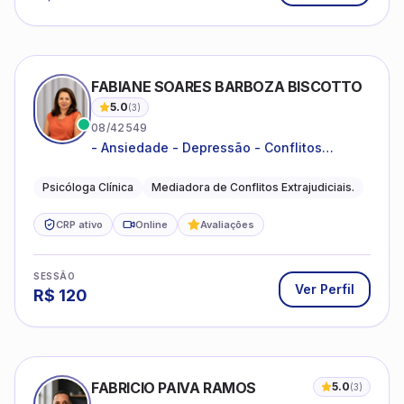
FABIANE SOARES BARBOZA BISCOTTO
5.0
(
3
)
08/42549
- Ansiedade - Depressão - Conflitos
conjugais - Conflitos familiares e
relacionamentos - Autoestima -
Psicóloga Clínica
Mediadora de Conflitos Extrajudiciais.
Desenvolvimento emocional
CRP ativo
Online
Avaliações
SESSÃO
Ver Perfil
R$
120
FABRICIO PAIVA RAMOS
5.0
(
3
)