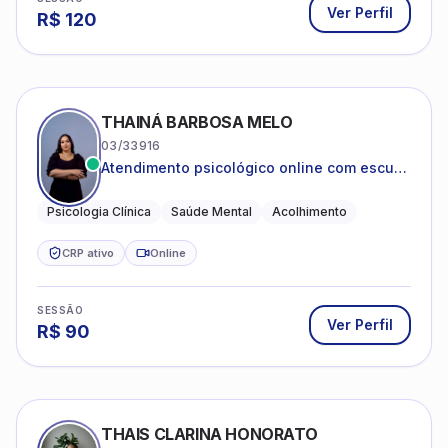
Ver Perfil
R$
120
THAINÁ BARBOSA MELO
03/33916
Atendimento psicológico online com escuta
acolhedora e foco no seu bem-estar
emocional
Psicologia Clínica
Saúde Mental
Acolhimento
CRP ativo
Online
SESSÃO
Ver Perfil
R$
90
THAIS CLARINA HONORATO