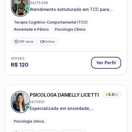
04/75356
Atendimento estruturado em TCC para
ansiedade, pânico e autocobrança
excessiva
Terapia Cognitivo-Comportamental (TCC)
Ansiedade e Pânico
Psicologia Clínica
CRP ativo
Online
SESSÃO
Ver Perfil
R$
120
PSICOLOGA DANIELLY LICETTI
5.0
(
5
)
14/11651
Especializada em ansiedade,
autoconhecimento, depressão.
Psicologia clinica.