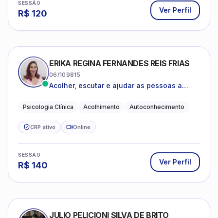
SESSÃO
Ver Perfil
R$
120
ERIKA REGINA FERNANDES REIS FRIAS
06/109815
Acolher, escutar e ajudar as pessoas a
darem um novo sentido na vida
Psicologia Clínica
Acolhimento
Autoconhecimento
CRP ativo
Online
SESSÃO
Ver Perfil
R$
140
JULIO PELICIONI SILVA DE BRITO