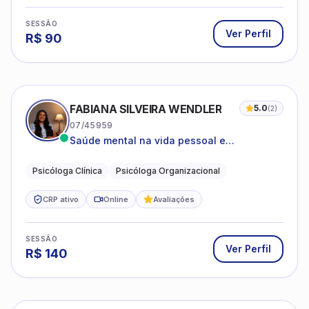
SESSÃO
Ver Perfil
R$
90
FABIANA SILVEIRA WENDLER
5.0
(
2
)
07/45959
Saúde mental na vida pessoal e
profissional.
Psicóloga Clínica
Psicóloga Organizacional
CRP ativo
Online
Avaliações
SESSÃO
Ver Perfil
R$
140