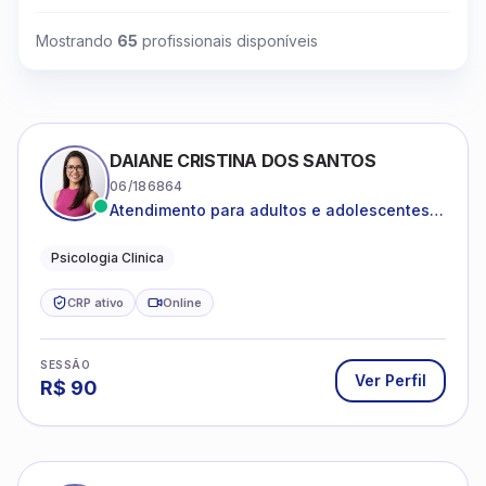
Mostrando
65
profissionais disponíveis
DAIANE CRISTINA DOS SANTOS
06/186864
Atendimento para adultos e adolescentes a
partir de 12 anos
Psicologia Clinica
CRP ativo
Online
SESSÃO
Ver Perfil
R$
90