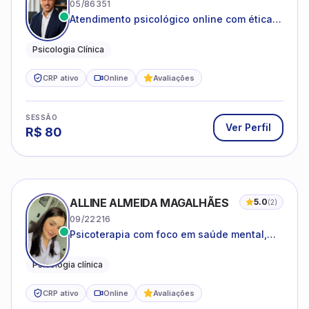
05/86351
Atendimento psicológico online com ética,
sigilo e acolhimento.
Psicologia Clínica
CRP ativo
Online
Avaliações
SESSÃO
Ver Perfil
R$
80
ALLINE ALMEIDA MAGALHÃES
5.0
(
2
)
09/22216
Psicoterapia com foco em saúde mental,
relações interpessoais e autoestima para
adolescentes e adultos.
Psicologia clínica
CRP ativo
Online
Avaliações