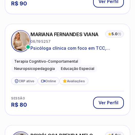
Ver Perfil
R$
90
MARIANA FERNANDES VIANA
5.0
(
1
)
06/195257
Psicóloga clínica com foco em TCC,
neuropsicopedagogia e acompanhamento
do neurodesenvolvimento.
Terapia Cognitivo-Comportamental
Neuropsicopedagogia
Educação Especial
CRP ativo
Online
Avaliações
SESSÃO
Ver Perfil
R$
80