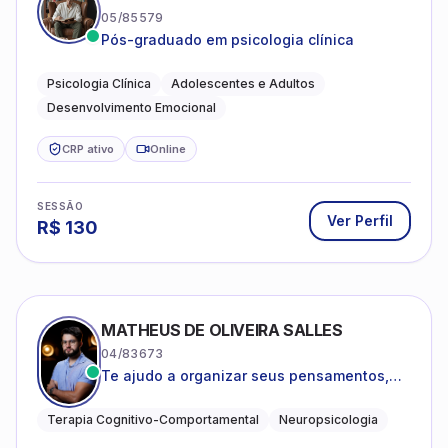
05/85579
Pós-graduado em psicologia clínica
Psicologia Clínica
Adolescentes e Adultos
Desenvolvimento Emocional
CRP ativo
Online
SESSÃO
Ver Perfil
R$
130
MATHEUS DE OLIVEIRA SALLES
04/83673
Te ajudo a organizar seus pensamentos,
regular suas emoções e viver com mais
clareza e sentido, com uma terapia
Terapia Cognitivo-Comportamental
Neuropsicologia
estruturada e baseada em ciência.