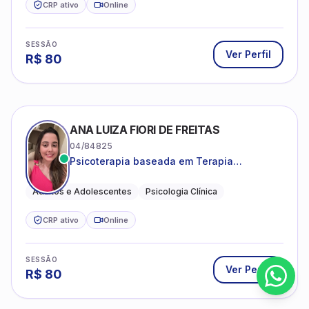
CRP ativo
Online
SESSÃO
Ver Perfil
R$
80
ANA LUIZA FIORI DE FREITAS
04/84825
Psicoterapia baseada em Terapia
Cognitivo-Comportamental
Adultos e Adolescentes
Psicologia Clínica
CRP ativo
Online
SESSÃO
Ver Perfil
R$
80