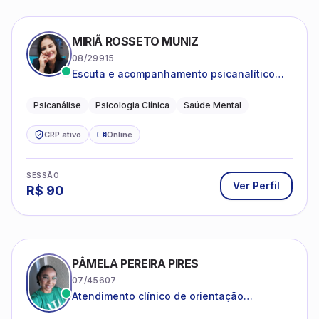
MIRIÃ ROSSETO MUNIZ
08/29915
Escuta e acompanhamento psicanalítico
para adultos e adolescentes.
Psicanálise
Psicologia Clínica
Saúde Mental
CRP ativo
Online
SESSÃO
Ver Perfil
R$
90
PÂMELA PEREIRA PIRES
07/45607
Atendimento clínico de orientação
psicanalítica para adolescentes, adultos e