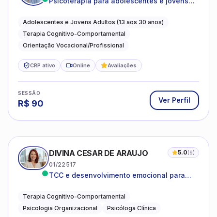
Psicoterapia para adolescentes e jovens
adultos com foco em ansiedade,
autoestima, relações e orientação
Adolescentes e Jovens Adultos (13 aos 30 anos)
profissional
Terapia Cognitivo-Comportamental
Orientação Vocacional/Profissional
CRP ativo
Online
Avaliações
SESSÃO
Ver Perfil
R$
90
DIVINA CESAR DE ARAUJO
5.0
(
9
)
01/22517
TCC e desenvolvimento emocional para
adultos e idosos
Terapia Cognitivo-Comportamental
Psicologia Organizacional
Psicóloga Clínica