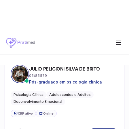
JULIO PELICIONI SILVA DE BRITO
05/85579
Pós-graduado em psicologia clínica
Psicologia Clínica
Adolescentes e Adultos
Desenvolvimento Emocional
CRP ativo
Online
SESSÃO
Ver Perfil
R$
130
MATHEUS DE OLIVEIRA SALLES
04/83673
Te ajudo a organizar seus pensamentos,
regular suas emoções e viver com mais
clareza e sentido, com uma terapia
Terapia Cognitivo-Comportamental
Neuropsicologia