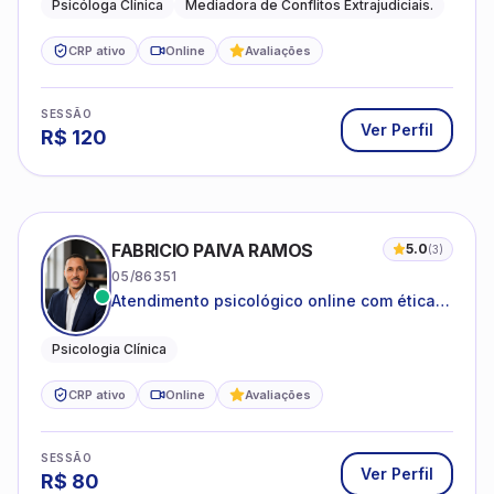
FABRICIO PAIVA RAMOS
5.0
(
3
)
05/86351
Atendimento psicológico online com ética,
sigilo e acolhimento.
Psicologia Clínica
CRP ativo
Online
Avaliações
SESSÃO
Ver Perfil
R$
80
ALLINE ALMEIDA MAGALHÃES
5.0
(
2
)
09/22216
Psicoterapia com foco em saúde mental,
relações interpessoais e autoestima para
adolescentes e adultos.
Psicologia clínica