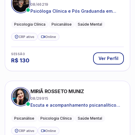
MIRIÃ ROSSETO MUNIZ
08/29915
Escuta e acompanhamento psicanalítico
para adultos e adolescentes.
Psicanálise
Psicologia Clínica
Saúde Mental
CRP ativo
Online
SESSÃO
Ver Perfil
R$
90
PÂMELA PEREIRA PIRES
07/45607
Atendimento clínico de orientação