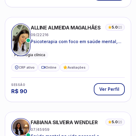
CRP ativo
Online
Avaliações
SESSÃO
Ver Perfil
R$
90
FABIANA SILVEIRA WENDLER
5.0
(
2
)
07/45959
Saúde mental na vida pessoal e
profissional.
Psicóloga Clínica
Psicóloga Organizacional
CRP ativo
Online
Avaliações
SESSÃO
Ver Perfil
R$
140