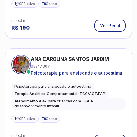
Psicoterapia para ansiedade e autoestima
Psicoterapia para ansiedade e autoestima
Terapia Analítico-Comportamental (TCC/ACT/FAP)
Atendimento ABA para crianças com TEA e
desenvolvimento infantil
CRP ativo
Online
SESSÃO
Ver Perfil
R$
90
ANA LARA ROQUE
12/30200
Especializado em ansiedade, depressão e
desenvolvimento emocional
Psicologia Clínica