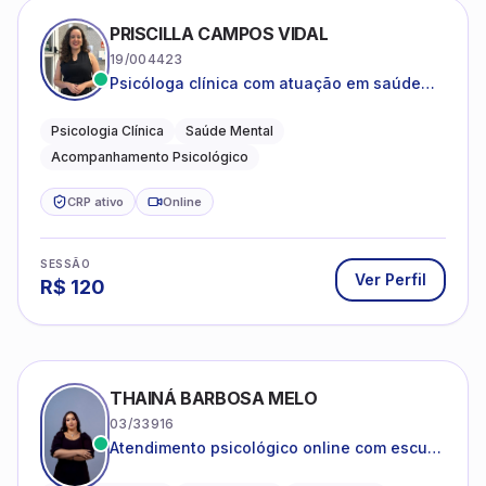
SESSÃO
Ver Perfil
R$
120
THAINÁ BARBOSA MELO
03/33916
Atendimento psicológico online com escuta
acolhedora e foco no seu bem-estar
emocional
Psicologia Clínica
Saúde Mental
Acolhimento
CRP ativo
Online
SESSÃO
Ver Perfil
R$
90