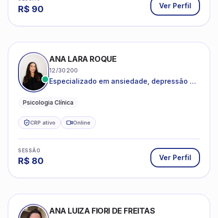
CRP ativo
Online
SESSÃO
Ver Perfil
R$
80
ANA LUIZA FIORI DE FREITAS
04/84825
Psicoterapia baseada em Terapia
Cognitivo-Comportamental
Adultos e Adolescentes
Psicologia Clínica
CRP ativo
Online
SESSÃO
Ver Perfil
R$
80