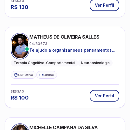
estruturada e baseada em ciência.
CRP ativo
Online
SESSÃO
Ver Perfil
R$
100
MICHELLE CAMPANA DA SILVA
08/46219
Psicóloga Clínica e Pós Graduanda em
Psicanálise Clínica e Teoria pela FAAP.
Psicologia Clínica
Psicanálise
Saúde Mental
CRP ativo
Online
SESSÃO
Ver Perfil
R$
130