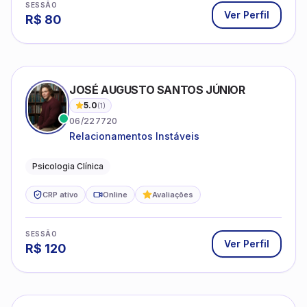
Psicologia Clínica
CRP ativo
Online
Avaliações
SESSÃO
Ver Perfil
R$
120
MÁRCIA CAMPELLO
5.0
(
1
)
07/09259
Atuando na clínica há mais de 25 anos,
amparada pela psicanálise e suas
estruturas, com experiência em
Psicologia Clínica
atendimento a jovens e adultos.
CRP ativo
Online
Avaliações
SESSÃO
Ver Perfil