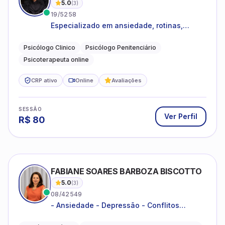
Ver Perfil
R$
80
FABIANE SOARES BARBOZA BISCOTTO
5.0
(
3
)
08/42549
- Ansiedade - Depressão - Conflitos
conjugais - Conflitos familiares e
relacionamentos - Autoestima -
Psicóloga Clínica
Mediadora de Conflitos Extrajudiciais.
Desenvolvimento emocional
CRP ativo
Online
Avaliações
SESSÃO
Ver Perfil
R$
120