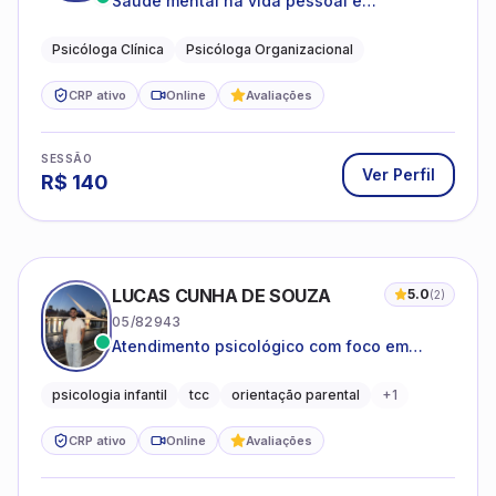
LUCAS CUNHA DE SOUZA
5.0
(
2
)
05/82943
Atendimento psicológico com foco em
Terapia Cognitivo-Comportamental (TCC),
promovendo equilíbrio emocional e
psicologia infantil
tcc
orientação parental
+
1
qualidade de vida.
CRP ativo
Online
Avaliações
SESSÃO
Ver Perfil
R$
80
JOSÉ AUGUSTO SANTOS JÚNIOR
5.0
(
1
)
06/227720
Relacionamentos Instáveis