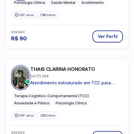
THAIS CLARINA HONORATO
04/75356
Atendimento estruturado em TCC para
ansiedade, pânico e autocobrança
excessiva
Terapia Cognitivo-Comportamental (TCC)
Ansiedade e Pânico
Psicologia Clínica
CRP ativo
Online
SESSÃO
Ver Perfil
R$
120
PSICOLOGA DANIELLY LICETTI
5.0
(
5
)
14/11651
Especializada em ansiedade,
autoconhecimento, depressão.
Psicologia clinica.