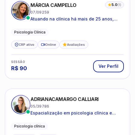
R$
90
ADRIANACAMARGO CALLIARI
05/39786
Espacialização em psicologia clínica e
coach
Psicologia clínica
CRP ativo
Online
SESSÃO
Ver Perfil
R$
190
ANA CAROLINA SANTOS JARDIM
08/47307