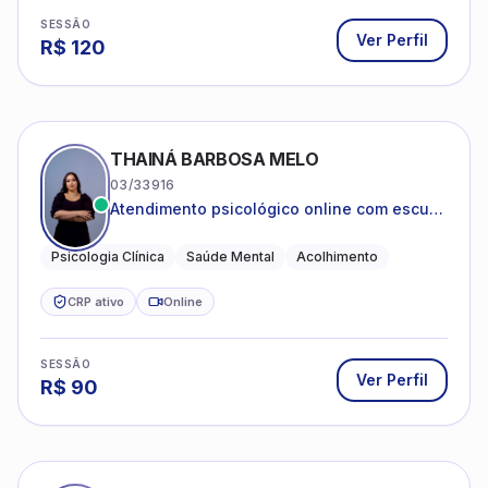
SESSÃO
Ver Perfil
R$
120
THAINÁ BARBOSA MELO
03/33916
Atendimento psicológico online com escuta
acolhedora e foco no seu bem-estar
emocional
Psicologia Clínica
Saúde Mental
Acolhimento
CRP ativo
Online
SESSÃO
Ver Perfil
R$
90