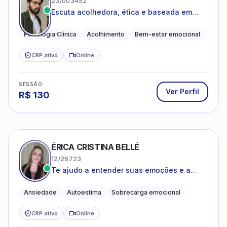
23/003452
Escuta acolhedora, ética e baseada em
evidências
Psicologia Clínica
Acolhimento
Bem-estar emocional
CRP ativo
Online
SESSÃO
Ver Perfil
R$
130
ÉRICA CRISTINA BELLÉ
12/26723
Te ajudo a entender suas emoções e a
encontrar formas mais leves de lidar com o
que você está vivendo
Ansiedade
Autoestima
Sobrecarga emocional
CRP ativo
Online