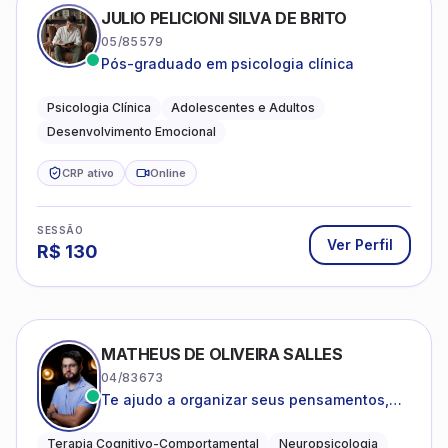
JULIO PELICIONI SILVA DE BRITO
05/85579
Pós-graduado em psicologia clínica
Psicologia Clínica
Adolescentes e Adultos
Desenvolvimento Emocional
CRP ativo
Online
SESSÃO
Ver Perfil
R$
130
MATHEUS DE OLIVEIRA SALLES
04/83673
Te ajudo a organizar seus pensamentos,
regular suas emoções e viver com mais
clareza e sentido, com uma terapia
Terapia Cognitivo-Comportamental
Neuropsicologia