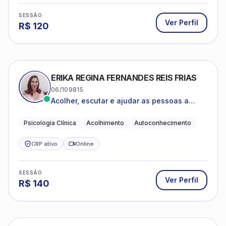
SESSÃO
Ver Perfil
R$
120
ERIKA REGINA FERNANDES REIS FRIAS
06/109815
Acolher, escutar e ajudar as pessoas a
darem um novo sentido na vida
Psicologia Clínica
Acolhimento
Autoconhecimento
CRP ativo
Online
SESSÃO
Ver Perfil
R$
140