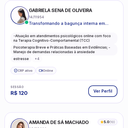
GABRIELA SENA DE OLIVEIRA
14/11954
Transformando a bagunça interna em
autoconhecimento, clareza, leveza e
caminhos mais gentis para se viver.
-Atuação em atendimentos psicológicos online com foco
na Terapia Cognitivo-Comportamental (TCC)
Psicoterapia Breve e Práticas Baseadas em Evidências; -
Manejo de demandas relacionadas à ansiedade
estresse
+
4
CRP ativo
Online
SESSÃO
Ver Perfil
R$
120
AMANDA DE SÁ MACHADO
5.0
(
10
)