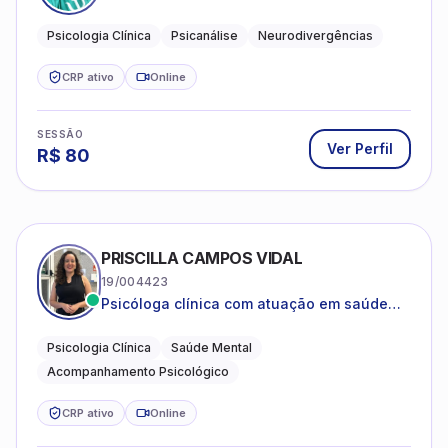
psicanalítica para adolescentes, adultos e
crianças neurotípicas
Psicologia Clínica
Psicanálise
Neurodivergências
CRP ativo
Online
SESSÃO
Ver Perfil
R$
80
PRISCILLA CAMPOS VIDAL
19/004423
Psicóloga clínica com atuação em saúde
mental e acompanhamento psicológico.
Psicologia Clínica
Saúde Mental
Acompanhamento Psicológico
CRP ativo
Online