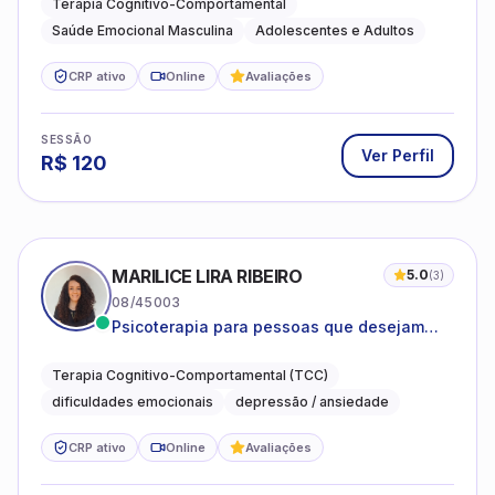
Terapia Cognitivo-Comportamental
Saúde Emocional Masculina
Adolescentes e Adultos
CRP ativo
Online
Avaliações
SESSÃO
Ver Perfil
R$
120
MARILICE LIRA RIBEIRO
5.0
(
3
)
08/45003
Psicoterapia para pessoas que desejam
compreender as emoções e lidar com as
dificuldades do dia a dia
Terapia Cognitivo-Comportamental (TCC)
dificuldades emocionais
depressão / ansiedade
CRP ativo
Online
Avaliações