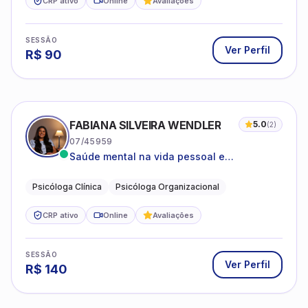
CRP ativo
Online
Avaliações
SESSÃO
Ver Perfil
R$
90
FABIANA SILVEIRA WENDLER
5.0
(
2
)
07/45959
Saúde mental na vida pessoal e
profissional.
Psicóloga Clínica
Psicóloga Organizacional
CRP ativo
Online
Avaliações
SESSÃO
Ver Perfil
R$
140