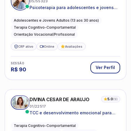
05/55323
Psicoterapia para adolescentes e jovens
adultos com foco em ansiedade,
autoestima, relações e orientação
Adolescentes e Jovens Adultos (13 aos 30 anos)
profissional
Terapia Cognitivo-Comportamental
Orientação Vocacional/Profissional
CRP ativo
Online
Avaliações
SESSÃO
Ver Perfil
R$
90
DIVINA CESAR DE ARAUJO
5.0
(
9
)
01/22517
TCC e desenvolvimento emocional para
adultos e idosos
Terapia Cognitivo-Comportamental