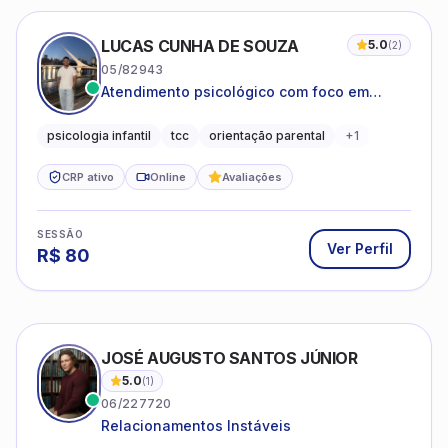
LUCAS CUNHA DE SOUZA
5.0
(
2
)
05/82943
Atendimento psicológico com foco em
Terapia Cognitivo-Comportamental (TCC),
promovendo equilíbrio emocional e
psicologia infantil
tcc
orientação parental
+
1
qualidade de vida.
CRP ativo
Online
Avaliações
SESSÃO
Ver Perfil
R$
80
JOSÉ AUGUSTO SANTOS JÚNIOR
5.0
(
1
)
06/227720
Relacionamentos Instáveis