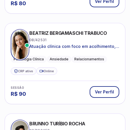
Ver Perfil
R$
80
BEATRIZ BERGAMASCHI TRABUCO
08/42531
Atuação clínica com foco em acolhimento,
autoestima, ansiedade e transições de vida
Psicologia Clínica
Ansiedade
Relacionamentos
CRP ativo
Online
SESSÃO
Ver Perfil
R$
90
BRUNNO TURÍBIO ROCHA