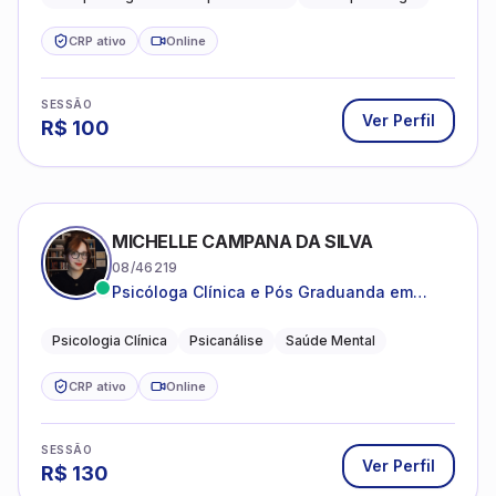
estruturada e baseada em ciência.
CRP ativo
Online
SESSÃO
Ver Perfil
R$
100
MICHELLE CAMPANA DA SILVA
08/46219
Psicóloga Clínica e Pós Graduanda em
Psicanálise Clínica e Teoria pela FAAP.
Psicologia Clínica
Psicanálise
Saúde Mental
CRP ativo
Online
SESSÃO
Ver Perfil
R$
130