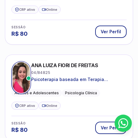
CRP ativo
Online
SESSÃO
Ver Perfil
R$
80
ANA LUIZA FIORI DE FREITAS
04/84825
Psicoterapia baseada em Terapia
Cognitivo-Comportamental
Adultos e Adolescentes
Psicologia Clínica
CRP ativo
Online
SESSÃO
Ver Perfil
R$
80