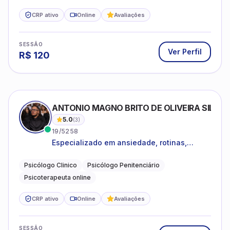
CRP ativo
Online
Avaliações
SESSÃO
Ver Perfil
R$
120
ANTONIO MAGNO BRITO DE OLIVEIRA SILVA
5.0
(
3
)
19/5258
Especializado em ansiedade, rotinas,
dificuldades emocionais, conflitos
familiares e questões comportamentais.
Psicólogo Clinico
Psicólogo Penitenciário
Psicoterapeuta online
CRP ativo
Online
Avaliações
SESSÃO