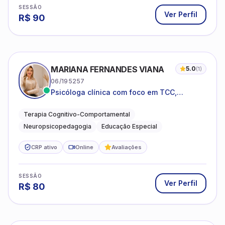
SESSÃO
Ver Perfil
R$
90
MARIANA FERNANDES VIANA
5.0
(
1
)
06/195257
Psicóloga clínica com foco em TCC,
neuropsicopedagogia e acompanhamento
do neurodesenvolvimento.
Terapia Cognitivo-Comportamental
Neuropsicopedagogia
Educação Especial
CRP ativo
Online
Avaliações
SESSÃO
Ver Perfil
R$
80