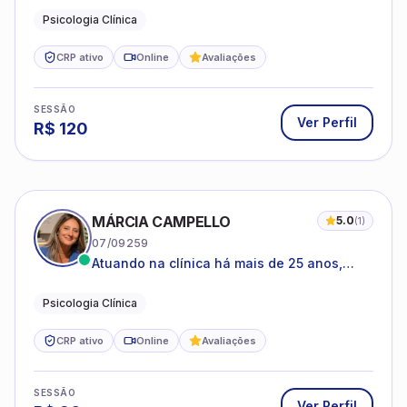
Psicologia Clínica
CRP ativo
Online
Avaliações
SESSÃO
Ver Perfil
R$
120
MÁRCIA CAMPELLO
5.0
(
1
)
07/09259
Atuando na clínica há mais de 25 anos,
amparada pela psicanálise e suas
estruturas, com experiência em
Psicologia Clínica
atendimento a jovens e adultos.
CRP ativo
Online
Avaliações
SESSÃO
Ver Perfil