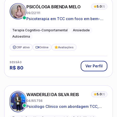
PSICÓLOGA BRENDA MELO
5.0
(
1
)
09/22111
Psicoterapia em TCC com foco em bem-
estar emocional e estratégias práticas para
o cotidiano
Terapia Cognitivo-Comportamental
Ansiedade
Autoestima
CRP ativo
Online
Avaliações
SESSÃO
Ver Perfil
R$
80
WANDERLEI DA SILVA REIS
5.0
(
1
)
04/65756
Psicólogo Clínico com abordagem TCC,
especializado em saúde mental e terapia
sistêmica