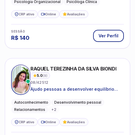
Psicologia Organizacional
Psicóloga Clínica
CRP ativo
Online
Avaliações
SESSÃO
Ver Perfil
R$
140
RAQUEL TEREZINHA DA SILVA BIONDI
5.0
(
9
)
08/42512
Ajudo pessoas a desenvolver equilíbrio
emocional e relações mais saudáveis
Autoconhecimento
Desenvolvimento pessoal
Relacionamentos
+
2
CRP ativo
Online
Avaliações