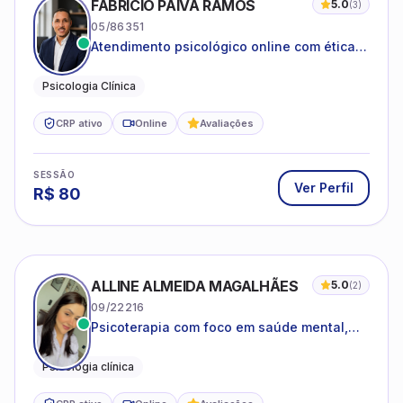
FABRICIO PAIVA RAMOS
5.0
(
3
)
05/86351
Atendimento psicológico online com ética,
sigilo e acolhimento.
Psicologia Clínica
CRP ativo
Online
Avaliações
SESSÃO
Ver Perfil
R$
80
ALLINE ALMEIDA MAGALHÃES
5.0
(
2
)
09/22216
Psicoterapia com foco em saúde mental,
relações interpessoais e autoestima para
adolescentes e adultos.
Psicologia clínica