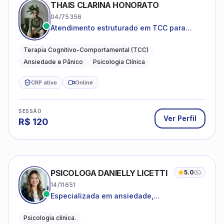
THAIS CLARINA HONORATO
04/75356
Atendimento estruturado em TCC para
ansiedade, pânico e autocobrança
excessiva
Terapia Cognitivo-Comportamental (TCC)
Ansiedade e Pânico
Psicologia Clínica
CRP ativo
Online
SESSÃO
Ver Perfil
R$
120
PSICOLOGA DANIELLY LICETTI
5.0
(
5
)
14/11651
Especializada em ansiedade,
autoconhecimento, depressão.
Psicologia clinica.