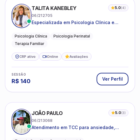
TALITA KANEBLEY
5.0
(
4
)
06/212705
Especializada em Psicologia Clínica e
Perinatal para adolescentes, adultos e
famílias
Psicologia Clínica
Psicologia Perinatal
Terapia Familiar
CRP ativo
Online
Avaliações
SESSÃO
Ver Perfil
R$
140
JOÃO PAULO
5.0
(
3
)
06/213068
Atendimento em TCC para ansiedade,
estresse e desenvolvimento de autonomia
emocional