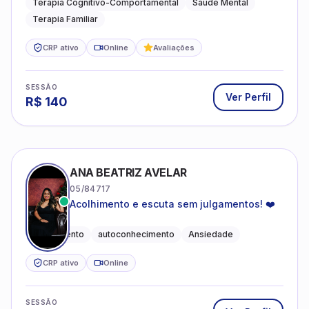
Terapia Cognitivo-Comportamental
Saúde Mental
Terapia Familiar
CRP ativo
Online
Avaliações
SESSÃO
Ver Perfil
R$
140
ANA BEATRIZ AVELAR
05/84717
Acolhimento e escuta sem julgamentos! ❤️
Acolhimento
autoconhecimento
Ansiedade
CRP ativo
Online
SESSÃO