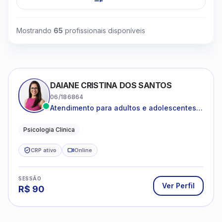
Mostrando
65
profissionais disponíveis
DAIANE CRISTINA DOS SANTOS
06/186864
Atendimento para adultos e adolescentes a
partir de 12 anos
Psicologia Clinica
CRP ativo
Online
SESSÃO
Ver Perfil
R$
90