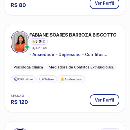
Ver Perfil
R$
80
FABIANE SOARES BARBOZA BISCOTTO
5.0
(
3
)
08/42549
- Ansiedade - Depressão - Conflitos
conjugais - Conflitos familiares e
relacionamentos - Autoestima -
Psicóloga Clínica
Mediadora de Conflitos Extrajudiciais.
Desenvolvimento emocional
CRP ativo
Online
Avaliações
SESSÃO
Ver Perfil
R$
120