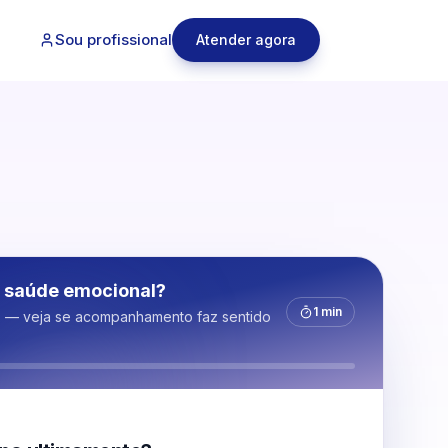
Sou profissional
Atender agora
 saúde emocional?
1 min
s — veja se acompanhamento faz sentido