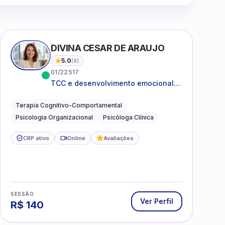
DIVINA CESAR DE ARAUJO
5.0
(
9
)
01/22517
TCC e desenvolvimento emocional
para adultos e idosos
Terapia Cognitivo-Comportamental
Psicologia Organizacional
Psicóloga Clínica
CRP ativo
Online
Avaliações
SESSÃO
Ver Perfil
R$
140