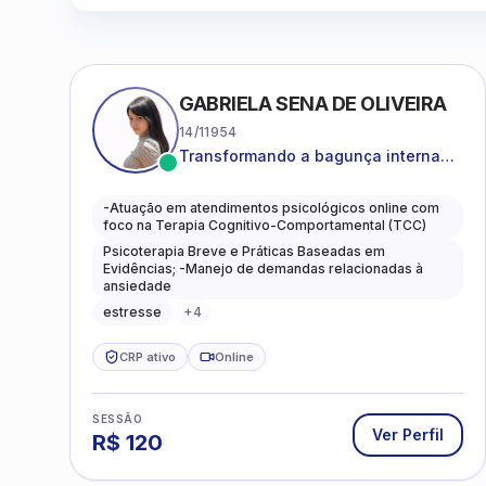
GABRIELA SENA DE OLIVEIRA
14/11954
Transformando a bagunça interna
em autoconhecimento, clareza,
leveza e caminhos mais gentis para
-Atuação em atendimentos psicológicos online com
se viver.
foco na Terapia Cognitivo-Comportamental (TCC)
Psicoterapia Breve e Práticas Baseadas em
Evidências; -Manejo de demandas relacionadas à
ansiedade
estresse
+
4
CRP ativo
Online
SESSÃO
Ver Perfil
R$
120