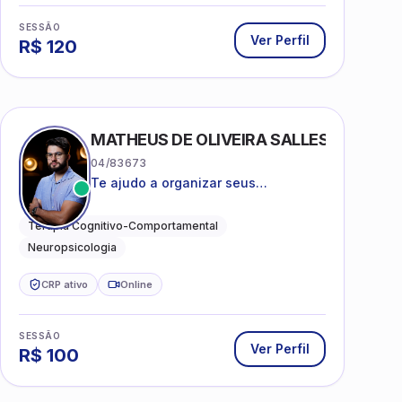
SESSÃO
Ver Perfil
R$
120
MATHEUS DE OLIVEIRA SALLES
04/83673
Te ajudo a organizar seus
pensamentos, regular suas emoções
e viver com mais clareza e sentido,
Terapia Cognitivo-Comportamental
com uma terapia estruturada e
Neuropsicologia
baseada em ciência.
CRP ativo
Online
SESSÃO
Ver Perfil
R$
100