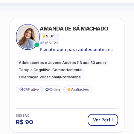
AMANDA DE SÁ MACHADO
5.0
(
10
)
05/55323
Psicoterapia para adolescentes e
jovens adultos com foco em
ansiedade, autoestima, relações e
Adolescentes e Jovens Adultos (13 aos 30 anos)
orientação profissional
Terapia Cognitivo-Comportamental
Orientação Vocacional/Profissional
CRP ativo
Online
Avaliações
SESSÃO
Ver Perfil
R$
90