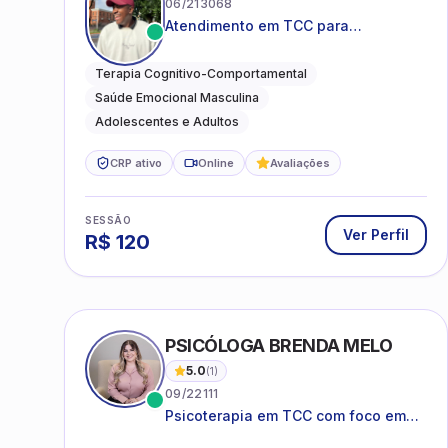
06/213068
Atendimento em TCC para
ansiedade, estresse e
desenvolvimento de autonomia
Terapia Cognitivo-Comportamental
emocional
Saúde Emocional Masculina
Adolescentes e Adultos
CRP ativo
Online
Avaliações
SESSÃO
Ver Perfil
R$
120
PSICÓLOGA BRENDA MELO
5.0
(
1
)
09/22111
Psicoterapia em TCC com foco em
bem-estar emocional e estratégias