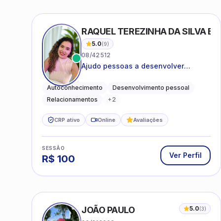
RAQUEL TEREZINHA DA SILVA BI
5.0
(
9
)
08/42512
Ajudo pessoas a desenvolver
equilíbrio emocional e relações mais
saudáveis
Autoconhecimento
Desenvolvimento pessoal
Relacionamentos
+
2
CRP ativo
Online
Avaliações
SESSÃO
Ver Perfil
R$
100
JOÃO PAULO
5.0
(
3
)