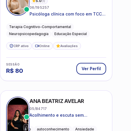
5.0
(
1
)
06/195257
Psicóloga clínica com foco em TCC,
neuropsicopedagogia e
acompanhamento do
Terapia Cognitivo-Comportamental
neurodesenvolvimento.
Neuropsicopedagogia
Educação Especial
CRP ativo
Online
Avaliações
SESSÃO
Ver Perfil
R$
80
ANA BEATRIZ AVELAR
05/84717
Acolhimento e escuta sem
julgamentos! ❤️
Acolhimento
autoconhecimento
Ansiedade