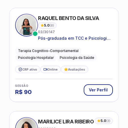
ONDI
RAQUEL BENTO DA SILVA
5.0
(
8
)
03/30147
Pós-graduada em TCC e Psicologia
Hospitalar e da Saúde
Terapia Cognitivo-Comportamental
Psicologia Hospitalar
Psicologia da Saúde
CRP ativo
Online
Avaliações
SESSÃO
Ver Perfil
R$
90
MARILICE LIRA RIBEIRO
5.0
(
3
)