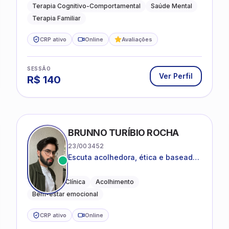
e terapia sistêmica
Terapia Cognitivo-Comportamental
Saúde Mental
Terapia Familiar
CRP ativo
Online
Avaliações
SESSÃO
Ver Perfil
R$
140
CO
BRUNNO TURÍBIO ROCHA
23/003452
Escuta acolhedora, ética e baseada
em evidências
Psicologia Clínica
Acolhimento
Bem-estar emocional
CRP ativo
Online