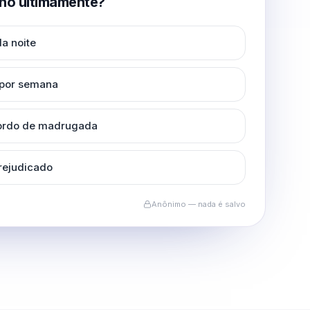
no ultimamente?
a noite
 por semana
cordo de madrugada
rejudicado
Anônimo — nada é salvo