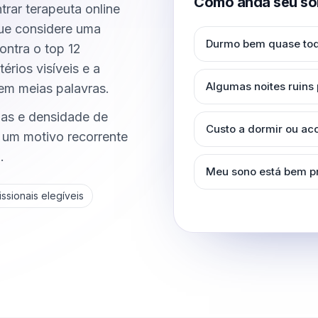
Como anda seu so
rar terapeuta online
 que considere uma
Durmo bem quase tod
ntra o top 12
érios visíveis e a
Algumas noites ruins
em meias palavras.
as e densidade de
Custo a dormir ou a
 um motivo recorrente
.
Meu sono está bem p
ssionais elegíveis