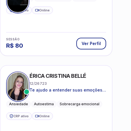
CRP ativo
Online
SESSÃO
Ver Perfil
R$
80
ÉRICA CRISTINA BELLÉ
12/26723
Te ajudo a entender suas emoções e
a encontrar formas mais leves de
lidar com o que você está vivendo
Ansiedade
Autoestima
Sobrecarga emocional
CRP ativo
Online