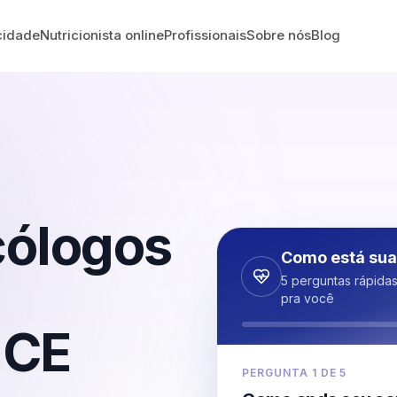
cidade
Nutricionista online
Profissionais
Sobre nós
Blog
cólogos
Como está sua
5 perguntas rápida
pra você
-
CE
PERGUNTA
1
DE
5