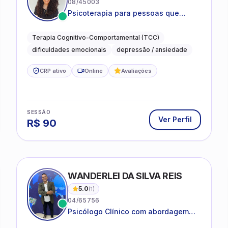
08/45003
Psicoterapia para pessoas que
desejam compreender as emoções e
lidar com as dificuldades do dia a
Terapia Cognitivo-Comportamental (TCC)
dia
dificuldades emocionais
depressão / ansiedade
CRP ativo
Online
Avaliações
SESSÃO
Ver Perfil
R$
90
WANDERLEI DA SILVA REIS
5.0
(
1
)
04/65756
Psicólogo Clínico com abordagem
TCC, especializado em saúde mental