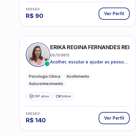
SESSÃO
Ver Perfil
R$
90
ERIKA REGINA FERNANDES REIS 
06/109815
Acolher, escutar e ajudar as pessoas
a darem um novo sentido na vida
Psicologia Clínica
Acolhimento
Autoconhecimento
CRP ativo
Online
SESSÃO
Ver Perfil
R$
140