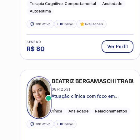
práticas para o cotidiano
Terapia Cognitivo-Comportamental
Ansiedade
Autoestima
CRP ativo
Online
Avaliações
SESSÃO
Ver Perfil
R$
80
BEATRIZ BERGAMASCHI TRABU
08/42531
Atuação clínica com foco em
acolhimento, autoestima, ansiedade
e transições de vida
Psicologia Clínica
Ansiedade
Relacionamentos
CRP ativo
Online