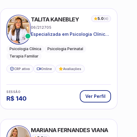
TALITA KANEBLEY
5.0
(
4
)
06/212705
Especializada em Psicologia Clínica
e Perinatal para adolescentes,
adultos e famílias
Psicologia Clínica
Psicologia Perinatal
Terapia Familiar
CRP ativo
Online
Avaliações
SESSÃO
Ver Perfil
R$
140
MARIANA FERNANDES VIANA