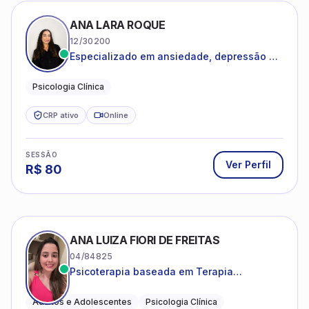
ANA LARA ROQUE
12/30200
Especializado em ansiedade, depressão e
desenvolvimento emocional
Psicologia Clínica
CRP ativo
Online
SESSÃO
Ver Perfil
R$
80
ANA LUIZA FIORI DE FREITAS
04/84825
Psicoterapia baseada em Terapia
Cognitivo-Comportamental
Adultos e Adolescentes
Psicologia Clínica