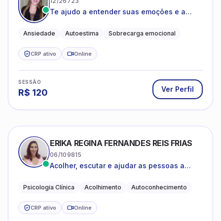
12/26723
Te ajudo a entender suas emoções e a
encontrar formas mais leves de lidar com o
que você está vivendo
Ansiedade
Autoestima
Sobrecarga emocional
CRP ativo
Online
SESSÃO
Ver Perfil
R$
120
ERIKA REGINA FERNANDES REIS FRIAS
06/109815
Acolher, escutar e ajudar as pessoas a
darem um novo sentido na vida
Psicologia Clínica
Acolhimento
Autoconhecimento
CRP ativo
Online