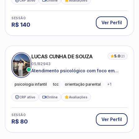
CRP ativo
Online
Avaliações
SESSÃO
Ver Perfil
R$
140
LUCAS CUNHA DE SOUZA
5.0
(
2
)
05/82943
Atendimento psicológico com foco em
Terapia Cognitivo-Comportamental (TCC),
promovendo equilíbrio emocional e
psicologia infantil
tcc
orientação parental
+
1
qualidade de vida.
CRP ativo
Online
Avaliações
SESSÃO
Ver Perfil
R$
80