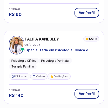
SESSÃO
Ver Perfil
R$
90
TALITA KANEBLEY
5.0
(
4
)
06/212705
Especializada em Psicologia Clínica e
Perinatal para adolescentes, adultos e
famílias
Psicologia Clínica
Psicologia Perinatal
Terapia Familiar
CRP ativo
Online
Avaliações
SESSÃO
Ver Perfil
R$
140