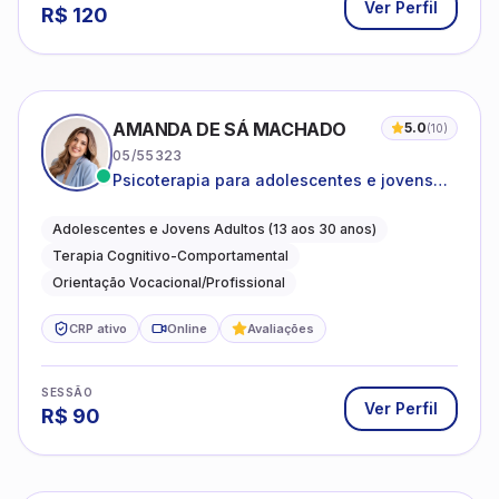
Ver Perfil
R$
120
AMANDA DE SÁ MACHADO
5.0
(
10
)
05/55323
Psicoterapia para adolescentes e jovens
adultos com foco em ansiedade,
autoestima, relações e orientação
Adolescentes e Jovens Adultos (13 aos 30 anos)
profissional
Terapia Cognitivo-Comportamental
Orientação Vocacional/Profissional
CRP ativo
Online
Avaliações
SESSÃO
Ver Perfil
R$
90