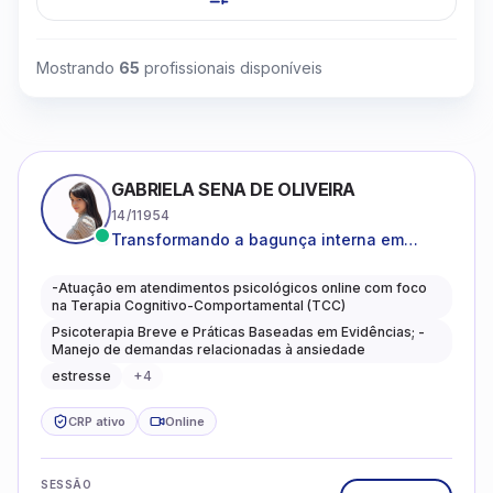
Mostrando
65
profissionais disponíveis
GABRIELA SENA DE OLIVEIRA
14/11954
Transformando a bagunça interna em
autoconhecimento, clareza, leveza e
caminhos mais gentis para se viver.
-Atuação em atendimentos psicológicos online com foco
na Terapia Cognitivo-Comportamental (TCC)
Psicoterapia Breve e Práticas Baseadas em Evidências; -
Manejo de demandas relacionadas à ansiedade
estresse
+
4
CRP ativo
Online
SESSÃO