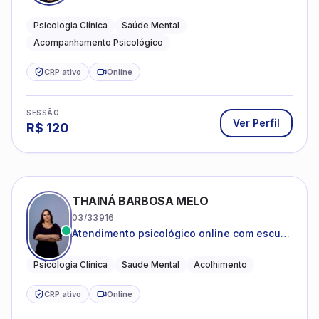
mental e acompanhamento psicológico.
Psicologia Clínica
Saúde Mental
Acompanhamento Psicológico
CRP ativo
Online
SESSÃO
Ver Perfil
R$
120
THAINÁ BARBOSA MELO
03/33916
Atendimento psicológico online com escuta
acolhedora e foco no seu bem-estar
emocional
Psicologia Clínica
Saúde Mental
Acolhimento
CRP ativo
Online