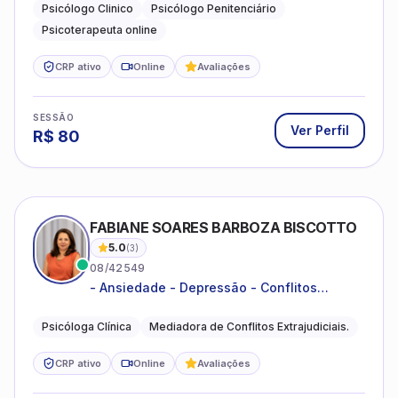
familiares e questões comportamentais.
Psicólogo Clinico
Psicólogo Penitenciário
Psicoterapeuta online
CRP ativo
Online
Avaliações
SESSÃO
Ver Perfil
R$
80
FABIANE SOARES BARBOZA BISCOTTO
5.0
(
3
)
08/42549
- Ansiedade - Depressão - Conflitos
conjugais - Conflitos familiares e
relacionamentos - Autoestima -
Psicóloga Clínica
Mediadora de Conflitos Extrajudiciais.
Desenvolvimento emocional
CRP ativo
Online
Avaliações