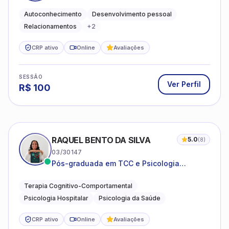
emocional e relações mais saudáveis
Autoconhecimento
Desenvolvimento pessoal
Relacionamentos
+
2
CRP ativo
Online
Avaliações
SESSÃO
Ver Perfil
R$
100
RAQUEL BENTO DA SILVA
5.0
(
8
)
03/30147
Pós-graduada em TCC e Psicologia
Hospitalar e da Saúde
Terapia Cognitivo-Comportamental
Psicologia Hospitalar
Psicologia da Saúde
CRP ativo
Online
Avaliações