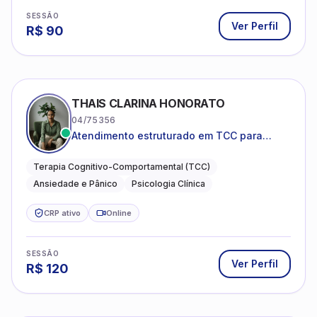
SESSÃO
Ver Perfil
R$
90
THAIS CLARINA HONORATO
04/75356
Atendimento estruturado em TCC para
ansiedade, pânico e autocobrança
excessiva
Terapia Cognitivo-Comportamental (TCC)
Ansiedade e Pânico
Psicologia Clínica
CRP ativo
Online
SESSÃO
Ver Perfil
R$
120