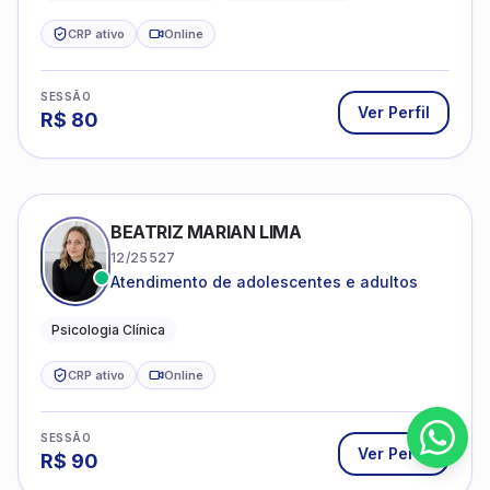
CRP ativo
Online
SESSÃO
Ver Perfil
R$
80
BEATRIZ MARIAN LIMA
12/25527
Atendimento de adolescentes e adultos
Psicologia Clínica
CRP ativo
Online
SESSÃO
Ver Perfil
R$
90