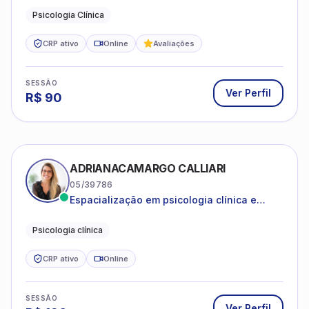
estruturas, com experiência em
Psicologia Clínica
atendimento a jovens e adultos.
CRP ativo
Online
Avaliações
SESSÃO
Ver Perfil
R$
90
ADRIANACAMARGO CALLIARI
05/39786
Espacialização em psicologia clínica e
coach
Psicologia clínica
CRP ativo
Online
SESSÃO
Ver Perfil