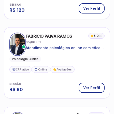
SESSÃO
Ver Perfil
R$
120
FABRICIO PAIVA RAMOS
5.0
(
3
)
05/86351
Atendimento psicológico online com ética,
sigilo e acolhimento.
Psicologia Clínica
CRP ativo
Online
Avaliações
SESSÃO
Ver Perfil
R$
80