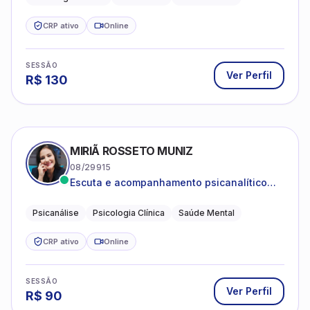
CRP ativo
Online
SESSÃO
Ver Perfil
R$
130
MIRIÃ ROSSETO MUNIZ
08/29915
Escuta e acompanhamento psicanalítico
para adultos e adolescentes.
Psicanálise
Psicologia Clínica
Saúde Mental
CRP ativo
Online
SESSÃO
Ver Perfil
R$
90