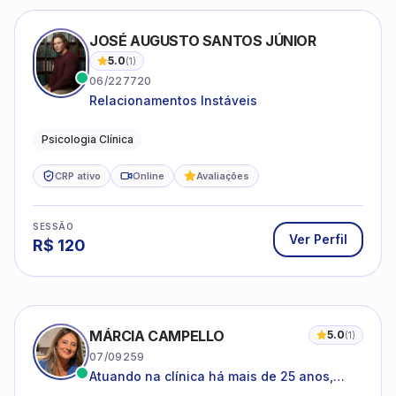
JOSÉ AUGUSTO SANTOS JÚNIOR
5.0
(
1
)
06/227720
Relacionamentos Instáveis
Psicologia Clínica
CRP ativo
Online
Avaliações
SESSÃO
Ver Perfil
R$
120
MÁRCIA CAMPELLO
5.0
(
1
)
07/09259
Atuando na clínica há mais de 25 anos,
amparada pela psicanálise e suas