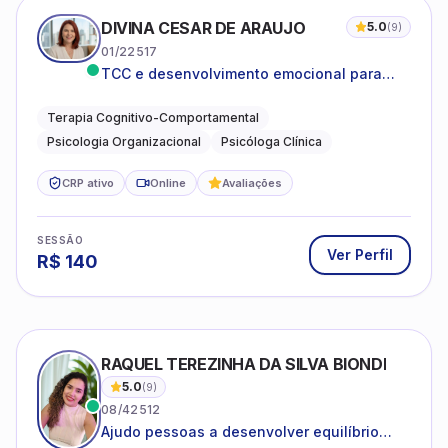
DIVINA CESAR DE ARAUJO
5.0
(
9
)
01/22517
TCC e desenvolvimento emocional para
adultos e idosos
Terapia Cognitivo-Comportamental
Psicologia Organizacional
Psicóloga Clínica
CRP ativo
Online
Avaliações
SESSÃO
Ver Perfil
R$
140
RAQUEL TEREZINHA DA SILVA BIONDI
5.0
(
9
)
08/42512
Ajudo pessoas a desenvolver equilíbrio