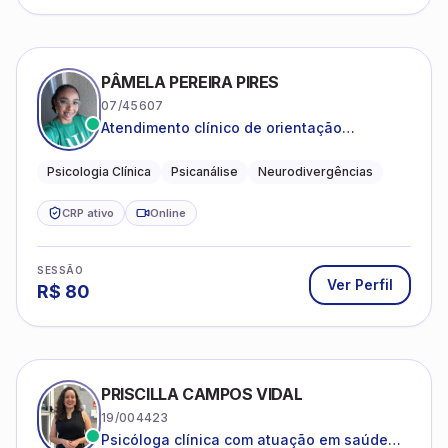
PÂMELA PEREIRA PIRES
07/45607
Atendimento clínico de orientação
psicanalítica para adolescentes, adultos e
crianças neurotípicas
Psicologia Clínica
Psicanálise
Neurodivergências
CRP ativo
Online
SESSÃO
Ver Perfil
R$
80
PRISCILLA CAMPOS VIDAL
19/004423
Psicóloga clínica com atuação em saúde