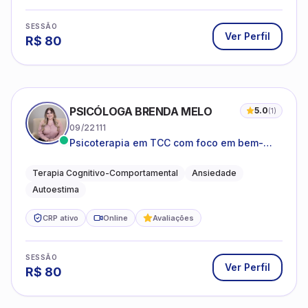
SESSÃO
Ver Perfil
R$
80
PSICÓLOGA BRENDA MELO
5.0
(
1
)
09/22111
Psicoterapia em TCC com foco em bem-
estar emocional e estratégias práticas para
o cotidiano
Terapia Cognitivo-Comportamental
Ansiedade
Autoestima
CRP ativo
Online
Avaliações
SESSÃO
Ver Perfil
R$
80