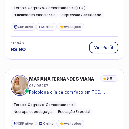
compreender as emoções e lidar com as
dificuldades do dia a dia
Terapia Cognitivo-Comportamental (TCC)
dificuldades emocionais
depressão / ansiedade
CRP ativo
Online
Avaliações
SESSÃO
Ver Perfil
R$
90
MARIANA FERNANDES VIANA
5.0
(
1
)
06/195257
Psicóloga clínica com foco em TCC,
neuropsicopedagogia e acompanhamento
do neurodesenvolvimento.
Terapia Cognitivo-Comportamental
Neuropsicopedagogia
Educação Especial
CRP ativo
Online
Avaliações