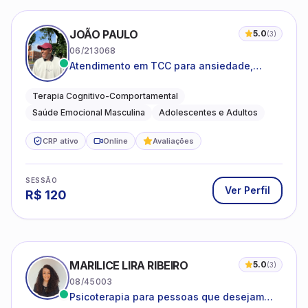
JOÃO PAULO
5.0
(
3
)
06/213068
Atendimento em TCC para ansiedade,
estresse e desenvolvimento de autonomia
emocional
Terapia Cognitivo-Comportamental
Saúde Emocional Masculina
Adolescentes e Adultos
CRP ativo
Online
Avaliações
SESSÃO
Ver Perfil
R$
120
MARILICE LIRA RIBEIRO
5.0
(
3
)
08/45003
Psicoterapia para pessoas que desejam