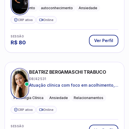
Acolhimento
autoconhecimento
Ansiedade
CRP ativo
Online
SESSÃO
Ver Perfil
R$
80
BEATRIZ BERGAMASCHI TRABUCO
08/42531
Atuação clínica com foco em acolhimento,
autoestima, ansiedade e transições de vida
Psicologia Clínica
Ansiedade
Relacionamentos
CRP ativo
Online
SESSÃO