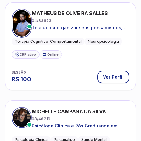
MATHEUS DE OLIVEIRA SALLES
04/83673
Te ajudo a organizar seus pensamentos,
regular suas emoções e viver com mais
clareza e sentido, com uma terapia
Terapia Cognitivo-Comportamental
Neuropsicologia
estruturada e baseada em ciência.
CRP ativo
Online
SESSÃO
Ver Perfil
R$
100
MICHELLE CAMPANA DA SILVA
08/46219
Psicóloga Clínica e Pós Graduanda em
Psicanálise Clínica e Teoria pela FAAP.
Psicologia Clínica
Psicanálise
Saúde Mental