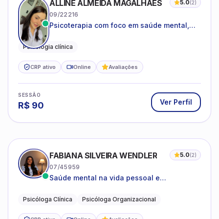
ALLINE ALMEIDA MAGALHÃES
5.0
(
2
)
09/22216
Psicoterapia com foco em saúde mental,
relações interpessoais e autoestima para
adolescentes e adultos.
Psicologia clínica
CRP ativo
Online
Avaliações
SESSÃO
Ver Perfil
R$
90
FABIANA SILVEIRA WENDLER
5.0
(
2
)
07/45959
Saúde mental na vida pessoal e
profissional.
Psicóloga Clínica
Psicóloga Organizacional