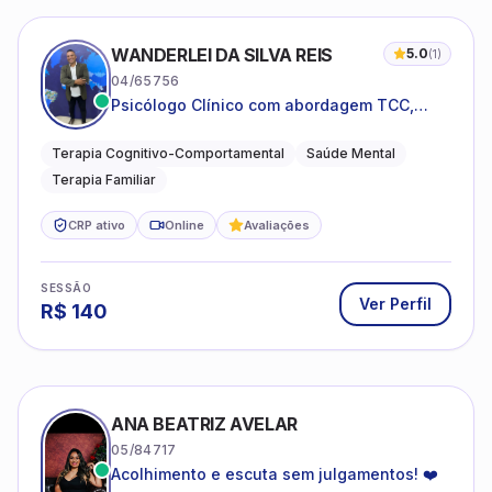
WANDERLEI DA SILVA REIS
5.0
(
1
)
04/65756
Psicólogo Clínico com abordagem TCC,
especializado em saúde mental e terapia
sistêmica
Terapia Cognitivo-Comportamental
Saúde Mental
Terapia Familiar
CRP ativo
Online
Avaliações
SESSÃO
Ver Perfil
R$
140
ANA BEATRIZ AVELAR
05/84717
Acolhimento e escuta sem julgamentos! ❤️