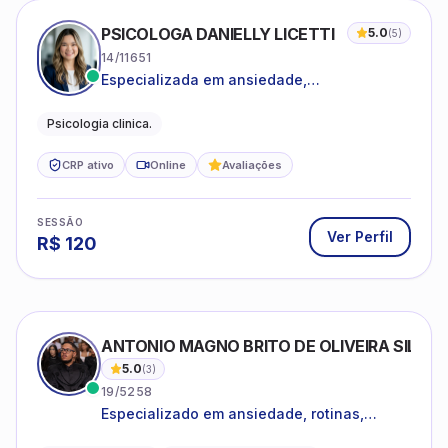
PSICOLOGA DANIELLY LICETTI
5.0
(
5
)
14/11651
Especializada em ansiedade,
autoconhecimento, depressão.
Psicologia clinica.
CRP ativo
Online
Avaliações
SESSÃO
Ver Perfil
R$
120
ANTONIO MAGNO BRITO DE OLIVEIRA SILVA
5.0
(
3
)
19/5258
Especializado em ansiedade, rotinas,
dificuldades emocionais, conflitos