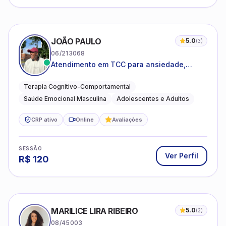
JOÃO PAULO
5.0
(
3
)
06/213068
Atendimento em TCC para ansiedade,
estresse e desenvolvimento de autonomia
emocional
Terapia Cognitivo-Comportamental
Saúde Emocional Masculina
Adolescentes e Adultos
CRP ativo
Online
Avaliações
SESSÃO
Ver Perfil
R$
120
MARILICE LIRA RIBEIRO
5.0
(
3
)
08/45003