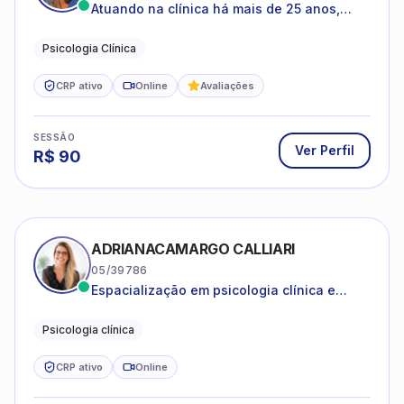
Atuando na clínica há mais de 25 anos,
amparada pela psicanálise e suas
estruturas, com experiência em
Psicologia Clínica
atendimento a jovens e adultos.
CRP ativo
Online
Avaliações
SESSÃO
Ver Perfil
R$
90
ADRIANACAMARGO CALLIARI
05/39786
Espacialização em psicologia clínica e
coach
Psicologia clínica
CRP ativo
Online