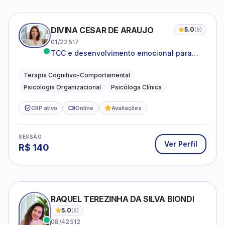
DIVINA CESAR DE ARAUJO
5.0
(
9
)
01/22517
TCC e desenvolvimento emocional para
adultos e idosos
Terapia Cognitivo-Comportamental
Psicologia Organizacional
Psicóloga Clínica
CRP ativo
Online
Avaliações
SESSÃO
Ver Perfil
R$
140
RAQUEL TEREZINHA DA SILVA BIONDI
5.0
(
9
)
08/42512