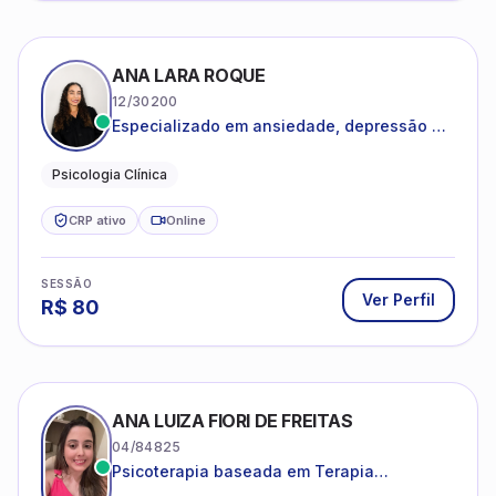
ANA LARA ROQUE
12/30200
Especializado em ansiedade, depressão e
desenvolvimento emocional
Psicologia Clínica
CRP ativo
Online
SESSÃO
Ver Perfil
R$
80
ANA LUIZA FIORI DE FREITAS
04/84825
Psicoterapia baseada em Terapia
Cognitivo-Comportamental