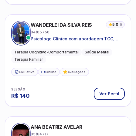
WANDERLEI DA SILVA REIS
5.0
(
1
)
04/65756
Psicólogo Clínico com abordagem TCC,
especializado em saúde mental e terapia
sistêmica
Terapia Cognitivo-Comportamental
Saúde Mental
Terapia Familiar
CRP ativo
Online
Avaliações
SESSÃO
Ver Perfil
R$
140
ANA BEATRIZ AVELAR
05/84717