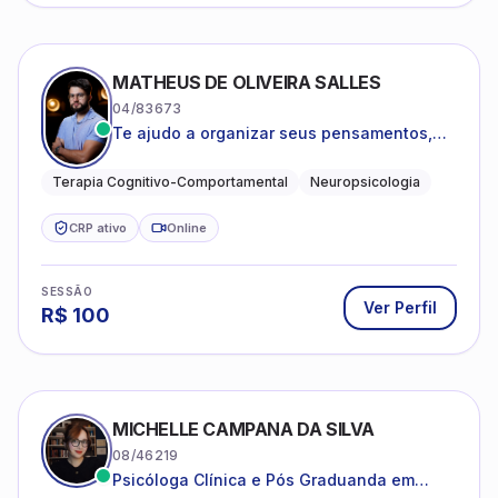
MATHEUS DE OLIVEIRA SALLES
04/83673
Te ajudo a organizar seus pensamentos,
regular suas emoções e viver com mais
clareza e sentido, com uma terapia
Terapia Cognitivo-Comportamental
Neuropsicologia
estruturada e baseada em ciência.
CRP ativo
Online
SESSÃO
Ver Perfil
R$
100
MICHELLE CAMPANA DA SILVA
08/46219
Psicóloga Clínica e Pós Graduanda em