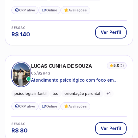
CRP ativo
Online
Avaliações
SESSÃO
Ver Perfil
R$
140
LUCAS CUNHA DE SOUZA
5.0
(
2
)
05/82943
Atendimento psicológico com foco em
Terapia Cognitivo-Comportamental (TCC),
promovendo equilíbrio emocional e
psicologia infantil
tcc
orientação parental
+
1
qualidade de vida.
CRP ativo
Online
Avaliações
SESSÃO
Ver Perfil
R$
80