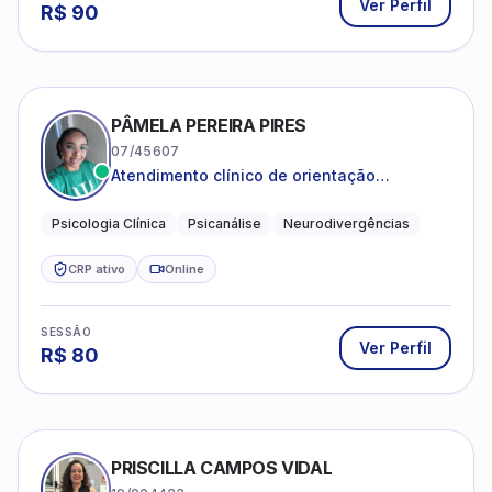
Ver Perfil
R$
90
PÂMELA PEREIRA PIRES
07/45607
Atendimento clínico de orientação
psicanalítica para adolescentes, adultos e
crianças neurotípicas
Psicologia Clínica
Psicanálise
Neurodivergências
CRP ativo
Online
SESSÃO
Ver Perfil
R$
80
PRISCILLA CAMPOS VIDAL