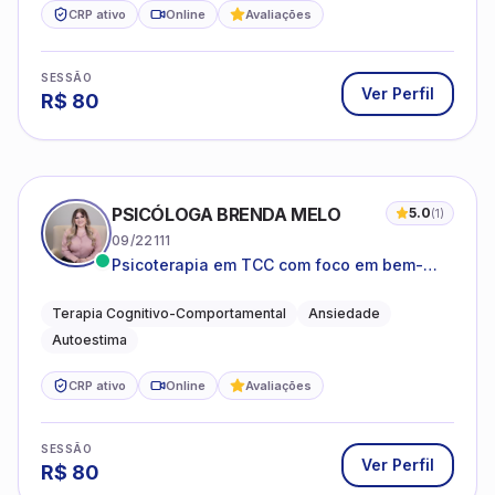
CRP ativo
Online
Avaliações
SESSÃO
Ver Perfil
R$
80
PSICÓLOGA BRENDA MELO
5.0
(
1
)
09/22111
Psicoterapia em TCC com foco em bem-
estar emocional e estratégias práticas para
o cotidiano
Terapia Cognitivo-Comportamental
Ansiedade
Autoestima
CRP ativo
Online
Avaliações
SESSÃO
Ver Perfil
R$
80