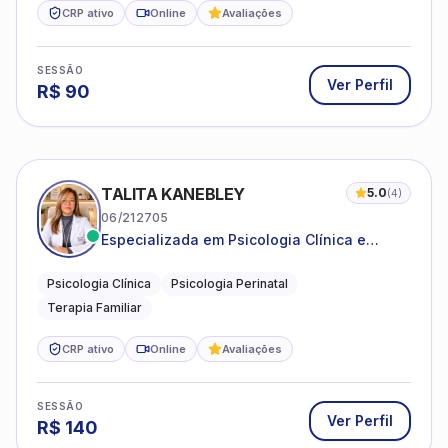
CRP ativo
Online
Avaliações
SESSÃO
Ver Perfil
R$
90
TALITA KANEBLEY
5.0
(
4
)
06/212705
Especializada em Psicologia Clínica e
Perinatal para adolescentes, adultos e
famílias
Psicologia Clínica
Psicologia Perinatal
Terapia Familiar
CRP ativo
Online
Avaliações
SESSÃO
Ver Perfil
R$
140