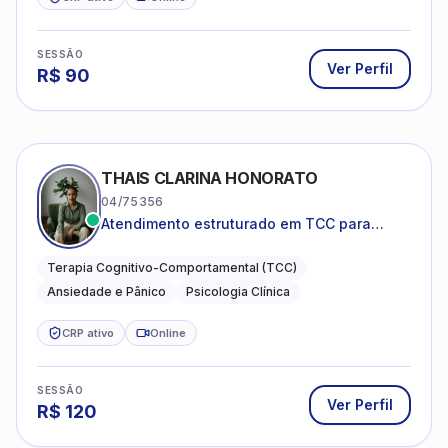
SESSÃO
Ver Perfil
R$
90
THAIS CLARINA HONORATO
04/75356
Atendimento estruturado em TCC para
ansiedade, pânico e autocobrança
excessiva
Terapia Cognitivo-Comportamental (TCC)
Ansiedade e Pânico
Psicologia Clínica
CRP ativo
Online
SESSÃO
Ver Perfil
R$
120