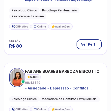
dificuldades emocionais, conflitos
familiares e questões comportamentais.
Psicólogo Clinico
Psicólogo Penitenciário
Psicoterapeuta online
CRP ativo
Online
Avaliações
SESSÃO
Ver Perfil
R$
80
FABIANE SOARES BARBOZA BISCOTTO
5.0
(
3
)
08/42549
- Ansiedade - Depressão - Conflitos
conjugais - Conflitos familiares e
relacionamentos - Autoestima -
Psicóloga Clínica
Mediadora de Conflitos Extrajudiciais.
Desenvolvimento emocional
CRP ativo
Online
Avaliações