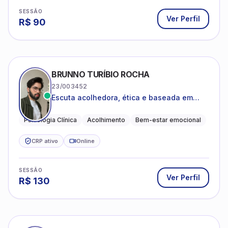
SESSÃO
Ver Perfil
R$
90
BRUNNO TURÍBIO ROCHA
23/003452
Escuta acolhedora, ética e baseada em
evidências
Psicologia Clínica
Acolhimento
Bem-estar emocional
CRP ativo
Online
SESSÃO
Ver Perfil
R$
130