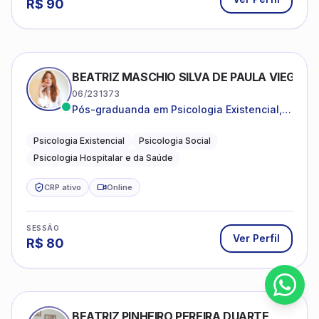
R$
90
BEATRIZ MASCHIO SILVA DE PAULA VIEGAS
06/231373
Pós-graduanda em Psicologia Existencial,
Psicologia Social e Psicologia Hospitalar e
da Saúde.
Psicologia Existencial
Psicologia Social
Psicologia Hospitalar e da Saúde
CRP ativo
Online
SESSÃO
Ver Perfil
R$
80
BEATRIZ PINHEIRO PEREIRA DUARTE