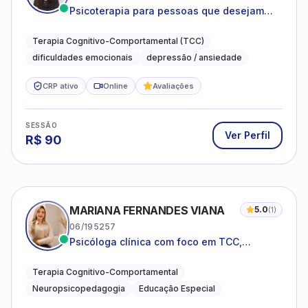
Psicoterapia para pessoas que desejam
compreender as emoções e lidar com as
dificuldades do dia a dia
Terapia Cognitivo-Comportamental (TCC)
dificuldades emocionais
depressão / ansiedade
CRP ativo
Online
Avaliações
SESSÃO
Ver Perfil
R$
90
MARIANA FERNANDES VIANA
5.0
(
1
)
06/195257
Psicóloga clínica com foco em TCC,
neuropsicopedagogia e acompanhamento
do neurodesenvolvimento.
Terapia Cognitivo-Comportamental
Neuropsicopedagogia
Educação Especial