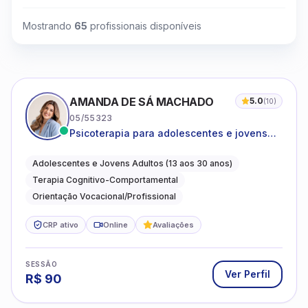
Mostrando
65
profissionais disponíveis
AMANDA DE SÁ MACHADO
5.0
(
10
)
05/55323
Psicoterapia para adolescentes e jovens
adultos com foco em ansiedade,
autoestima, relações e orientação
Adolescentes e Jovens Adultos (13 aos 30 anos)
profissional
Terapia Cognitivo-Comportamental
Orientação Vocacional/Profissional
CRP ativo
Online
Avaliações
SESSÃO
Ver Perfil
R$
90