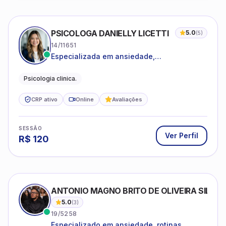
PSICOLOGA DANIELLY LICETTI
5.0
(
5
)
14/11651
Especializada em ansiedade,
autoconhecimento, depressão.
Psicologia clinica.
CRP ativo
Online
Avaliações
SESSÃO
Ver Perfil
R$
120
ANTONIO MAGNO BRITO DE OLIVEIRA SILVA
5.0
(
3
)
19/5258
Especializado em ansiedade, rotinas,