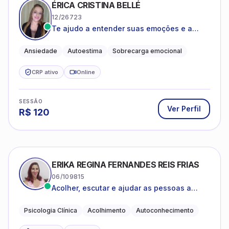
ÉRICA CRISTINA BELLÉ
12/26723
Te ajudo a entender suas emoções e a
encontrar formas mais leves de lidar com o
que você está vivendo
Ansiedade
Autoestima
Sobrecarga emocional
CRP ativo
Online
SESSÃO
Ver Perfil
R$
120
ERIKA REGINA FERNANDES REIS FRIAS
06/109815
Acolher, escutar e ajudar as pessoas a
darem um novo sentido na vida
Psicologia Clínica
Acolhimento
Autoconhecimento