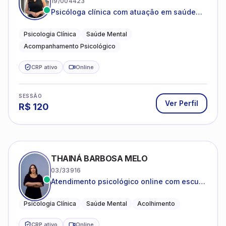
19/004423
Psicóloga clínica com atuação em saúde
mental e acompanhamento psicológico.
Psicologia Clínica
Saúde Mental
Acompanhamento Psicológico
CRP ativo
Online
SESSÃO
Ver Perfil
R$
120
THAINÁ BARBOSA MELO
03/33916
Atendimento psicológico online com escuta
acolhedora e foco no seu bem-estar
emocional
Psicologia Clínica
Saúde Mental
Acolhimento
CRP ativo
Online