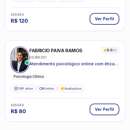
SESSÃO
Ver Perfil
R$
120
FABRICIO PAIVA RAMOS
5.0
(
3
)
05/86351
Atendimento psicológico online com ética,
sigilo e acolhimento.
Psicologia Clínica
CRP ativo
Online
Avaliações
SESSÃO
Ver Perfil
R$
80