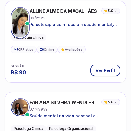
ALLINE ALMEIDA MAGALHÃES
5.0
(
2
)
09/22216
Psicoterapia com foco em saúde mental,
relações interpessoais e autoestima para
adolescentes e adultos.
Psicologia clínica
CRP ativo
Online
Avaliações
SESSÃO
Ver Perfil
R$
90
FABIANA SILVEIRA WENDLER
5.0
(
2
)
07/45959
Saúde mental na vida pessoal e
profissional.
Psicóloga Clínica
Psicóloga Organizacional