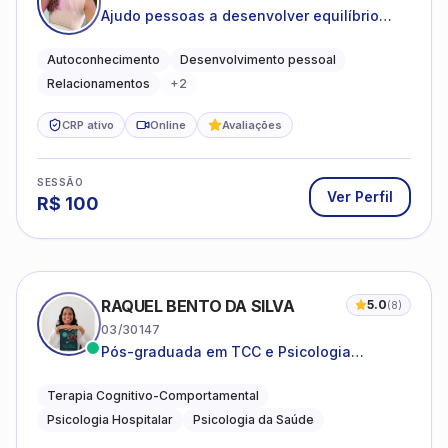
Ajudo pessoas a desenvolver equilíbrio
emocional e relações mais saudáveis
Autoconhecimento
Desenvolvimento pessoal
Relacionamentos
+
2
CRP ativo
Online
Avaliações
SESSÃO
Ver Perfil
R$
100
RAQUEL BENTO DA SILVA
5.0
(
8
)
03/30147
Pós-graduada em TCC e Psicologia
Hospitalar e da Saúde
Terapia Cognitivo-Comportamental
Psicologia Hospitalar
Psicologia da Saúde