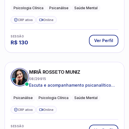
Psicanálise Clínica e Teoria pela FAAP.
Psicologia Clínica
Psicanálise
Saúde Mental
CRP ativo
Online
SESSÃO
Ver Perfil
R$
130
MIRIÃ ROSSETO MUNIZ
08/29915
Escuta e acompanhamento psicanalítico
para adultos e adolescentes.
Psicanálise
Psicologia Clínica
Saúde Mental
CRP ativo
Online
SESSÃO