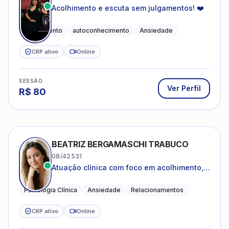
Acolhimento e escuta sem julgamentos! ❤️
Acolhimento
autoconhecimento
Ansiedade
CRP ativo
Online
SESSÃO
Ver Perfil
R$
80
BEATRIZ BERGAMASCHI TRABUCO
08/42531
Atuação clínica com foco em acolhimento,
autoestima, ansiedade e transições de vida
Psicologia Clínica
Ansiedade
Relacionamentos
CRP ativo
Online