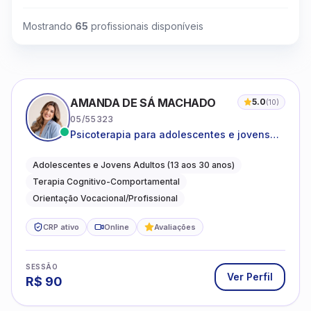
Mostrando
65
profissionais disponíveis
AMANDA DE SÁ MACHADO
5.0
(
10
)
05/55323
Psicoterapia para adolescentes e jovens
adultos com foco em ansiedade,
autoestima, relações e orientação
Adolescentes e Jovens Adultos (13 aos 30 anos)
profissional
Terapia Cognitivo-Comportamental
Orientação Vocacional/Profissional
CRP ativo
Online
Avaliações
SESSÃO
Ver Perfil
R$
90