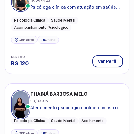
19/004423
Psicóloga clínica com atuação em saúde
mental e acompanhamento psicológico.
Psicologia Clínica
Saúde Mental
Acompanhamento Psicológico
CRP ativo
Online
SESSÃO
Ver Perfil
R$
120
THAINÁ BARBOSA MELO
03/33916
Atendimento psicológico online com escuta
acolhedora e foco no seu bem-estar
emocional
Psicologia Clínica
Saúde Mental
Acolhimento
CRP ativo
Online