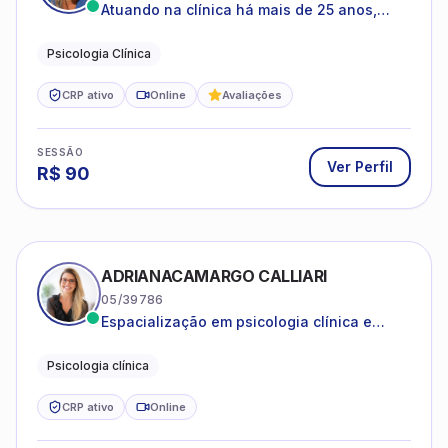
Atuando na clínica há mais de 25 anos,
amparada pela psicanálise e suas
estruturas, com experiência em
Psicologia Clínica
atendimento a jovens e adultos.
CRP ativo
Online
Avaliações
SESSÃO
Ver Perfil
R$
90
ADRIANACAMARGO CALLIARI
05/39786
Espacialização em psicologia clínica e
coach
Psicologia clínica
CRP ativo
Online