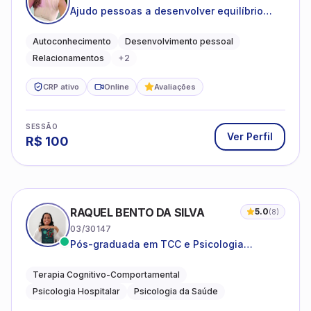
Ajudo pessoas a desenvolver equilíbrio
emocional e relações mais saudáveis
Autoconhecimento
Desenvolvimento pessoal
Relacionamentos
+
2
CRP ativo
Online
Avaliações
SESSÃO
Ver Perfil
R$
100
RAQUEL BENTO DA SILVA
5.0
(
8
)
03/30147
Pós-graduada em TCC e Psicologia
Hospitalar e da Saúde
Terapia Cognitivo-Comportamental
Psicologia Hospitalar
Psicologia da Saúde