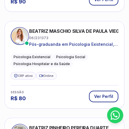
R$
90
BEATRIZ MASCHIO SILVA DE PAULA VIEGAS
06/231373
Pós-graduanda em Psicologia Existencial,
Psicologia Social e Psicologia Hospitalar e
da Saúde.
Psicologia Existencial
Psicologia Social
Psicologia Hospitalar e da Saúde
CRP ativo
Online
SESSÃO
Ver Perfil
R$
80
BEATRIZ PINHEIRO PEREIRA DUARTE