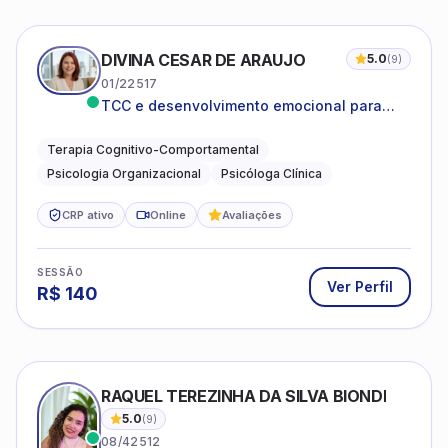
DIVINA CESAR DE ARAUJO
5.0
(
9
)
01/22517
TCC e desenvolvimento emocional para
adultos e idosos
Terapia Cognitivo-Comportamental
Psicologia Organizacional
Psicóloga Clínica
CRP ativo
Online
Avaliações
SESSÃO
Ver Perfil
R$
140
RAQUEL TEREZINHA DA SILVA BIONDI
5.0
(
9
)
08/42512