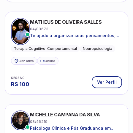
MATHEUS DE OLIVEIRA SALLES
04/83673
Te ajudo a organizar seus pensamentos,
regular suas emoções e viver com mais
clareza e sentido, com uma terapia
Terapia Cognitivo-Comportamental
Neuropsicologia
estruturada e baseada em ciência.
CRP ativo
Online
SESSÃO
Ver Perfil
R$
100
MICHELLE CAMPANA DA SILVA
08/46219
Psicóloga Clínica e Pós Graduanda em