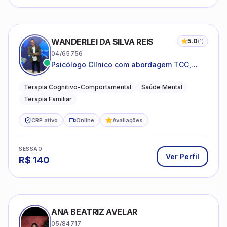
WANDERLEI DA SILVA REIS
5.0
(
1
)
04/65756
Psicólogo Clínico com abordagem TCC,
especializado em saúde mental e terapia
sistêmica
Terapia Cognitivo-Comportamental
Saúde Mental
Terapia Familiar
CRP ativo
Online
Avaliações
SESSÃO
Ver Perfil
R$
140
ANA BEATRIZ AVELAR
05/84717