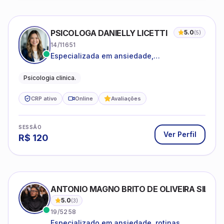
PSICOLOGA DANIELLY LICETTI
5.0
(
5
)
14/11651
Especializada em ansiedade,
autoconhecimento, depressão.
Psicologia clinica.
CRP ativo
Online
Avaliações
SESSÃO
Ver Perfil
R$
120
ANTONIO MAGNO BRITO DE OLIVEIRA SILVA
5.0
(
3
)
19/5258
Especializado em ansiedade, rotinas,