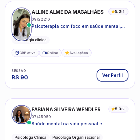
ALLINE ALMEIDA MAGALHÃES
5.0
(
2
)
09/22216
Psicoterapia com foco em saúde mental,
relações interpessoais e autoestima para
adolescentes e adultos.
Psicologia clínica
CRP ativo
Online
Avaliações
SESSÃO
Ver Perfil
R$
90
FABIANA SILVEIRA WENDLER
5.0
(
2
)
07/45959
Saúde mental na vida pessoal e
profissional.
Psicóloga Clínica
Psicóloga Organizacional