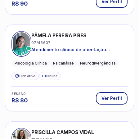
Ver Perfil
R$
90
PÂMELA PEREIRA PIRES
07/45607
Atendimento clínico de orientação
psicanalítica para adolescentes, adultos e
crianças neurotípicas
Psicologia Clínica
Psicanálise
Neurodivergências
CRP ativo
Online
SESSÃO
Ver Perfil
R$
80
PRISCILLA CAMPOS VIDAL