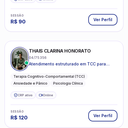
SESSÃO
Ver Perfil
R$
90
THAIS CLARINA HONORATO
04/75356
Atendimento estruturado em TCC para
ansiedade, pânico e autocobrança
excessiva
Terapia Cognitivo-Comportamental (TCC)
Ansiedade e Pânico
Psicologia Clínica
CRP ativo
Online
SESSÃO
Ver Perfil
R$
120