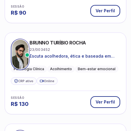
SESSÃO
Ver Perfil
R$
90
BRUNNO TURÍBIO ROCHA
23/003452
Escuta acolhedora, ética e baseada em
evidências
Psicologia Clínica
Acolhimento
Bem-estar emocional
CRP ativo
Online
SESSÃO
Ver Perfil
R$
130