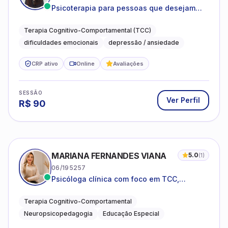
Psicoterapia para pessoas que desejam
compreender as emoções e lidar com as
dificuldades do dia a dia
Terapia Cognitivo-Comportamental (TCC)
dificuldades emocionais
depressão / ansiedade
CRP ativo
Online
Avaliações
SESSÃO
Ver Perfil
R$
90
MARIANA FERNANDES VIANA
5.0
(
1
)
06/195257
Psicóloga clínica com foco em TCC,
neuropsicopedagogia e acompanhamento
do neurodesenvolvimento.
Terapia Cognitivo-Comportamental
Neuropsicopedagogia
Educação Especial