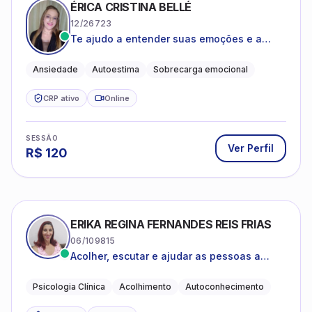
ÉRICA CRISTINA BELLÉ
12/26723
Te ajudo a entender suas emoções e a
encontrar formas mais leves de lidar com o
que você está vivendo
Ansiedade
Autoestima
Sobrecarga emocional
CRP ativo
Online
SESSÃO
Ver Perfil
R$
120
ERIKA REGINA FERNANDES REIS FRIAS
06/109815
Acolher, escutar e ajudar as pessoas a
darem um novo sentido na vida
Psicologia Clínica
Acolhimento
Autoconhecimento