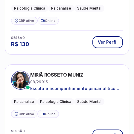
Psicanálise Clínica e Teoria pela FAAP.
Psicologia Clínica
Psicanálise
Saúde Mental
CRP ativo
Online
SESSÃO
Ver Perfil
R$
130
MIRIÃ ROSSETO MUNIZ
08/29915
Escuta e acompanhamento psicanalítico
para adultos e adolescentes.
Psicanálise
Psicologia Clínica
Saúde Mental
CRP ativo
Online
SESSÃO