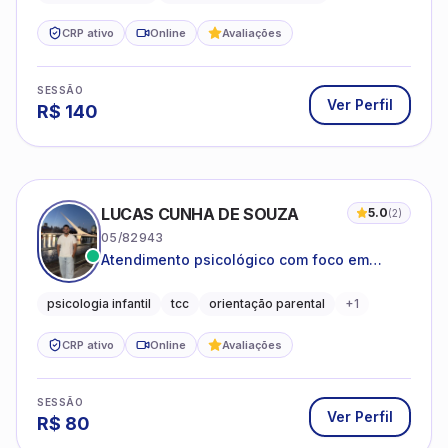
CRP ativo
Online
Avaliações
SESSÃO
Ver Perfil
R$
140
LUCAS CUNHA DE SOUZA
5.0
(
2
)
05/82943
Atendimento psicológico com foco em
Terapia Cognitivo-Comportamental (TCC),
promovendo equilíbrio emocional e
psicologia infantil
tcc
orientação parental
+
1
qualidade de vida.
CRP ativo
Online
Avaliações
SESSÃO
Ver Perfil
R$
80