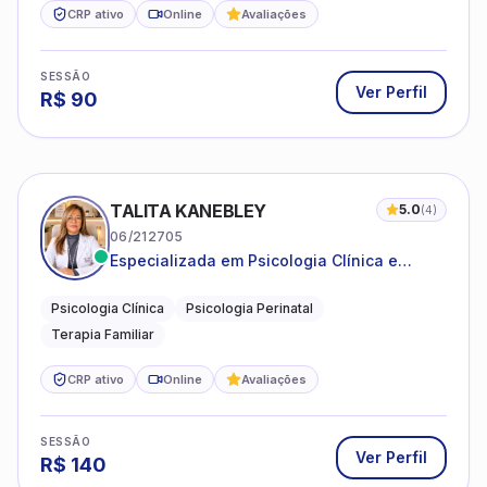
CRP ativo
Online
Avaliações
SESSÃO
Ver Perfil
R$
90
TALITA KANEBLEY
5.0
(
4
)
06/212705
Especializada em Psicologia Clínica e
Perinatal para adolescentes, adultos e
famílias
Psicologia Clínica
Psicologia Perinatal
Terapia Familiar
CRP ativo
Online
Avaliações
SESSÃO
Ver Perfil
R$
140