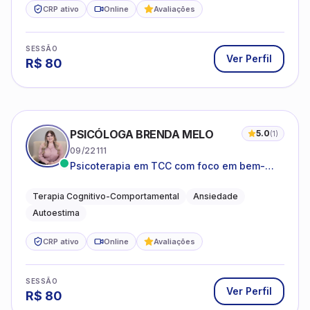
CRP ativo
Online
Avaliações
SESSÃO
Ver Perfil
R$
80
PSICÓLOGA BRENDA MELO
5.0
(
1
)
09/22111
Psicoterapia em TCC com foco em bem-
estar emocional e estratégias práticas para
o cotidiano
Terapia Cognitivo-Comportamental
Ansiedade
Autoestima
CRP ativo
Online
Avaliações
SESSÃO
Ver Perfil
R$
80