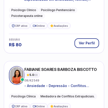
dificuldades emocionais, conflitos
familiares e questões comportamentais.
Psicólogo Clinico
Psicólogo Penitenciário
Psicoterapeuta online
CRP ativo
Online
Avaliações
SESSÃO
Ver Perfil
R$
80
FABIANE SOARES BARBOZA BISCOTTO
5.0
(
3
)
08/42549
- Ansiedade - Depressão - Conflitos
conjugais - Conflitos familiares e
relacionamentos - Autoestima -
Psicóloga Clínica
Mediadora de Conflitos Extrajudiciais.
Desenvolvimento emocional
CRP ativo
Online
Avaliações