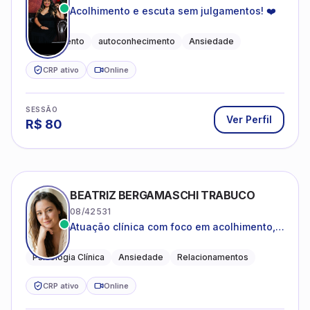
Acolhimento e escuta sem julgamentos! ❤️
Acolhimento
autoconhecimento
Ansiedade
CRP ativo
Online
SESSÃO
Ver Perfil
R$
80
BEATRIZ BERGAMASCHI TRABUCO
08/42531
Atuação clínica com foco em acolhimento,
autoestima, ansiedade e transições de vida
Psicologia Clínica
Ansiedade
Relacionamentos
CRP ativo
Online