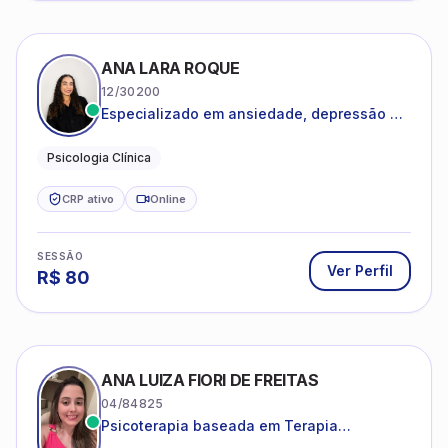
ANA LARA ROQUE
12/30200
Especializado em ansiedade, depressão e
desenvolvimento emocional
Psicologia Clínica
CRP ativo
Online
SESSÃO
Ver Perfil
R$
80
ANA LUIZA FIORI DE FREITAS
04/84825
Psicoterapia baseada em Terapia
Cognitivo-Comportamental