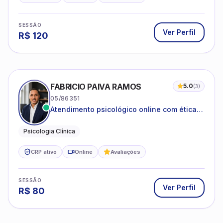
SESSÃO
Ver Perfil
R$
120
FABRICIO PAIVA RAMOS
5.0
(
3
)
05/86351
Atendimento psicológico online com ética,
sigilo e acolhimento.
Psicologia Clínica
CRP ativo
Online
Avaliações
SESSÃO
Ver Perfil
R$
80