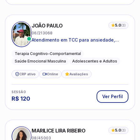
JOÃO PAULO
5.0
(
3
)
06/213068
Atendimento em TCC para ansiedade,
estresse e desenvolvimento de autonomia
emocional
Terapia Cognitivo-Comportamental
Saúde Emocional Masculina
Adolescentes e Adultos
CRP ativo
Online
Avaliações
SESSÃO
Ver Perfil
R$
120
MARILICE LIRA RIBEIRO
5.0
(
3
)
08/45003