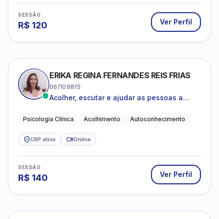
SESSÃO
Ver Perfil
R$
120
ERIKA REGINA FERNANDES REIS FRIAS
06/109815
Acolher, escutar e ajudar as pessoas a
darem um novo sentido na vida
Psicologia Clínica
Acolhimento
Autoconhecimento
CRP ativo
Online
SESSÃO
Ver Perfil
R$
140