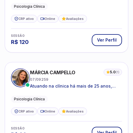
Psicologia Clínica
CRP ativo
Online
Avaliações
SESSÃO
Ver Perfil
R$
120
MÁRCIA CAMPELLO
5.0
(
1
)
07/09259
Atuando na clínica há mais de 25 anos,
amparada pela psicanálise e suas
estruturas, com experiência em
Psicologia Clínica
atendimento a jovens e adultos.
CRP ativo
Online
Avaliações
SESSÃO
Ver Perfil