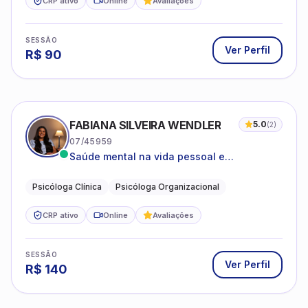
CRP ativo
Online
Avaliações
SESSÃO
Ver Perfil
R$
90
FABIANA SILVEIRA WENDLER
5.0
(
2
)
07/45959
Saúde mental na vida pessoal e
profissional.
Psicóloga Clínica
Psicóloga Organizacional
CRP ativo
Online
Avaliações
SESSÃO
Ver Perfil
R$
140