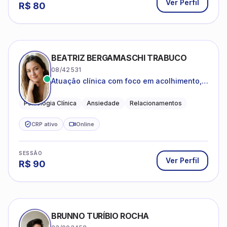
Ver Perfil
R$
80
BEATRIZ BERGAMASCHI TRABUCO
08/42531
Atuação clínica com foco em acolhimento,
autoestima, ansiedade e transições de vida
Psicologia Clínica
Ansiedade
Relacionamentos
CRP ativo
Online
SESSÃO
Ver Perfil
R$
90
BRUNNO TURÍBIO ROCHA