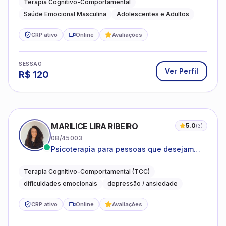
Terapia Cognitivo-Comportamental
Saúde Emocional Masculina
Adolescentes e Adultos
CRP ativo
Online
Avaliações
SESSÃO
Ver Perfil
R$
120
MARILICE LIRA RIBEIRO
5.0
(
3
)
08/45003
Psicoterapia para pessoas que desejam
compreender as emoções e lidar com as
dificuldades do dia a dia
Terapia Cognitivo-Comportamental (TCC)
dificuldades emocionais
depressão / ansiedade
CRP ativo
Online
Avaliações