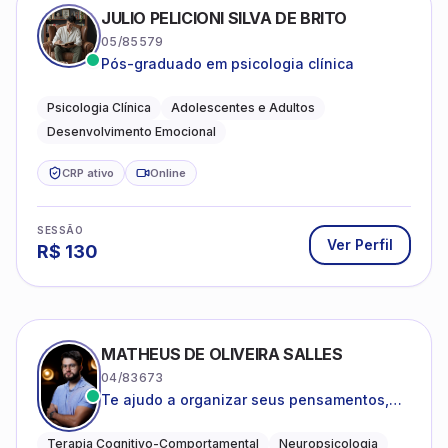
JULIO PELICIONI SILVA DE BRITO
05/85579
Pós-graduado em psicologia clínica
Psicologia Clínica
Adolescentes e Adultos
Desenvolvimento Emocional
CRP ativo
Online
SESSÃO
Ver Perfil
R$
130
MATHEUS DE OLIVEIRA SALLES
04/83673
Te ajudo a organizar seus pensamentos,
regular suas emoções e viver com mais
clareza e sentido, com uma terapia
Terapia Cognitivo-Comportamental
Neuropsicologia