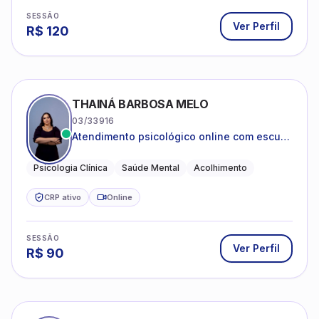
SESSÃO
Ver Perfil
R$
120
THAINÁ BARBOSA MELO
03/33916
Atendimento psicológico online com escuta
acolhedora e foco no seu bem-estar
emocional
Psicologia Clínica
Saúde Mental
Acolhimento
CRP ativo
Online
SESSÃO
Ver Perfil
R$
90