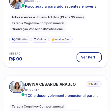
05/55323
Psicoterapia para adolescentes e jovens
adultos com foco em ansiedade,
autoestima, relações e orientação
Adolescentes e Jovens Adultos (13 aos 30 anos)
profissional
Terapia Cognitivo-Comportamental
Orientação Vocacional/Profissional
CRP ativo
Online
Avaliações
SESSÃO
Ver Perfil
R$
90
DIVINA CESAR DE ARAUJO
5.0
(
9
)
01/22517
TCC e desenvolvimento emocional para
adultos e idosos
Terapia Cognitivo-Comportamental