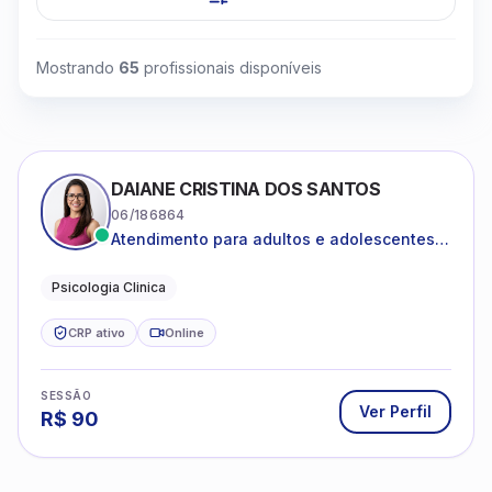
Mostrando
65
profissionais disponíveis
DAIANE CRISTINA DOS SANTOS
06/186864
Atendimento para adultos e adolescentes a
partir de 12 anos
Psicologia Clinica
CRP ativo
Online
SESSÃO
Ver Perfil
R$
90