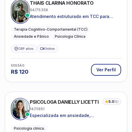
THAIS CLARINA HONORATO
04/75356
Atendimento estruturado em TCC para
ansiedade, pânico e autocobrança
excessiva
Terapia Cognitivo-Comportamental (TCC)
Ansiedade e Pânico
Psicologia Clínica
CRP ativo
Online
SESSÃO
Ver Perfil
R$
120
PSICOLOGA DANIELLY LICETTI
5.0
(
5
)
14/11651
Especializada em ansiedade,
autoconhecimento, depressão.
Psicologia clinica.