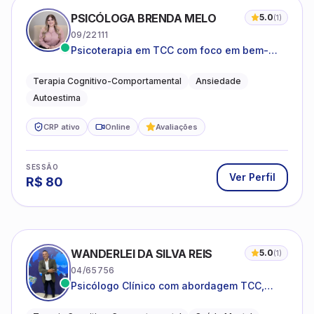
PSICÓLOGA BRENDA MELO
5.0
(
1
)
09/22111
Psicoterapia em TCC com foco em bem-
estar emocional e estratégias práticas para
o cotidiano
Terapia Cognitivo-Comportamental
Ansiedade
Autoestima
CRP ativo
Online
Avaliações
SESSÃO
Ver Perfil
R$
80
WANDERLEI DA SILVA REIS
5.0
(
1
)
04/65756
Psicólogo Clínico com abordagem TCC,
especializado em saúde mental e terapia
sistêmica