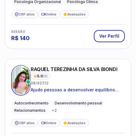
Psicologia Organizacional
Psicóloga Clínica
CRP ativo
Online
Avaliações
SESSÃO
Ver Perfil
R$
140
RAQUEL TEREZINHA DA SILVA BIONDI
5.0
(
9
)
08/42512
Ajudo pessoas a desenvolver equilíbrio
emocional e relações mais saudáveis
Autoconhecimento
Desenvolvimento pessoal
Relacionamentos
+
2
CRP ativo
Online
Avaliações