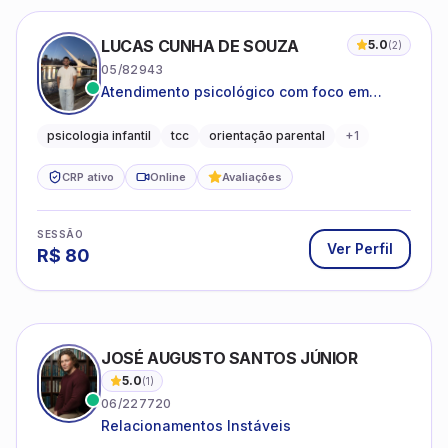
LUCAS CUNHA DE SOUZA
5.0
(
2
)
05/82943
Atendimento psicológico com foco em
Terapia Cognitivo-Comportamental (TCC),
promovendo equilíbrio emocional e
psicologia infantil
tcc
orientação parental
+
1
qualidade de vida.
CRP ativo
Online
Avaliações
SESSÃO
Ver Perfil
R$
80
JOSÉ AUGUSTO SANTOS JÚNIOR
5.0
(
1
)
06/227720
Relacionamentos Instáveis