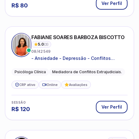
Ver Perfil
R$
80
FABIANE SOARES BARBOZA BISCOTTO
5.0
(
3
)
08/42549
- Ansiedade - Depressão - Conflitos
conjugais - Conflitos familiares e
relacionamentos - Autoestima -
Psicóloga Clínica
Mediadora de Conflitos Extrajudiciais.
Desenvolvimento emocional
CRP ativo
Online
Avaliações
SESSÃO
Ver Perfil
R$
120