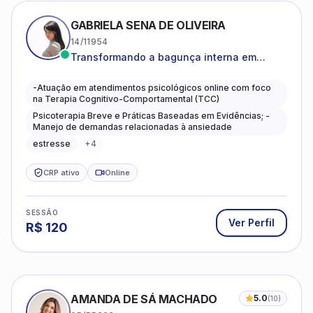
GABRIELA SENA DE OLIVEIRA
14/11954
Transformando a bagunça interna em
autoconhecimento, clareza, leveza e
caminhos mais gentis para se viver.
-Atuação em atendimentos psicológicos online com foco
na Terapia Cognitivo-Comportamental (TCC)
Psicoterapia Breve e Práticas Baseadas em Evidências; -
Manejo de demandas relacionadas à ansiedade
estresse
+
4
CRP ativo
Online
SESSÃO
Ver Perfil
R$
120
AMANDA DE SÁ MACHADO
5.0
(
10
)