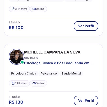
estruturada e baseada em ciência.
CRP ativo
Online
SESSÃO
Ver Perfil
R$
100
MICHELLE CAMPANA DA SILVA
08/46219
Psicóloga Clínica e Pós Graduanda em
Psicanálise Clínica e Teoria pela FAAP.
Psicologia Clínica
Psicanálise
Saúde Mental
CRP ativo
Online
SESSÃO
Ver Perfil
R$
130