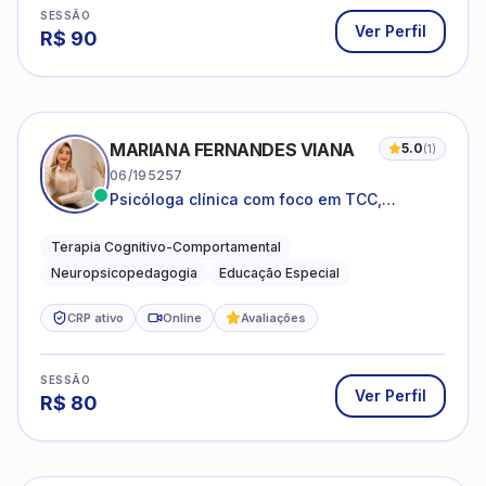
SESSÃO
Ver Perfil
R$
90
MARIANA FERNANDES VIANA
5.0
(
1
)
06/195257
Psicóloga clínica com foco em TCC,
neuropsicopedagogia e acompanhamento
do neurodesenvolvimento.
Terapia Cognitivo-Comportamental
Neuropsicopedagogia
Educação Especial
CRP ativo
Online
Avaliações
SESSÃO
Ver Perfil
R$
80