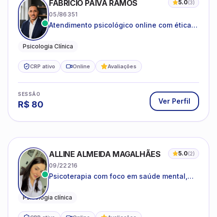
FABRICIO PAIVA RAMOS
5.0
(
3
)
05/86351
Atendimento psicológico online com ética,
sigilo e acolhimento.
Psicologia Clínica
CRP ativo
Online
Avaliações
SESSÃO
Ver Perfil
R$
80
ALLINE ALMEIDA MAGALHÃES
5.0
(
2
)
09/22216
Psicoterapia com foco em saúde mental,
relações interpessoais e autoestima para
adolescentes e adultos.
Psicologia clínica