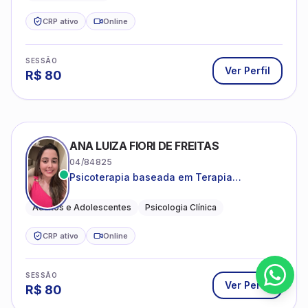
CRP ativo
Online
SESSÃO
Ver Perfil
R$
80
ANA LUIZA FIORI DE FREITAS
04/84825
Psicoterapia baseada em Terapia
Cognitivo-Comportamental
Adultos e Adolescentes
Psicologia Clínica
CRP ativo
Online
SESSÃO
Ver Perfil
R$
80