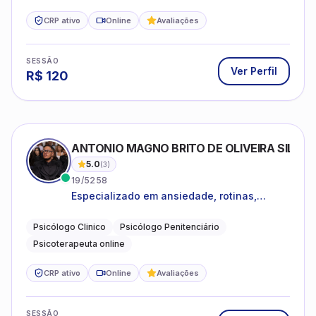
CRP ativo
Online
Avaliações
SESSÃO
Ver Perfil
R$
120
ANTONIO MAGNO BRITO DE OLIVEIRA SILVA
5.0
(
3
)
19/5258
Especializado em ansiedade, rotinas,
dificuldades emocionais, conflitos
familiares e questões comportamentais.
Psicólogo Clinico
Psicólogo Penitenciário
Psicoterapeuta online
CRP ativo
Online
Avaliações
SESSÃO