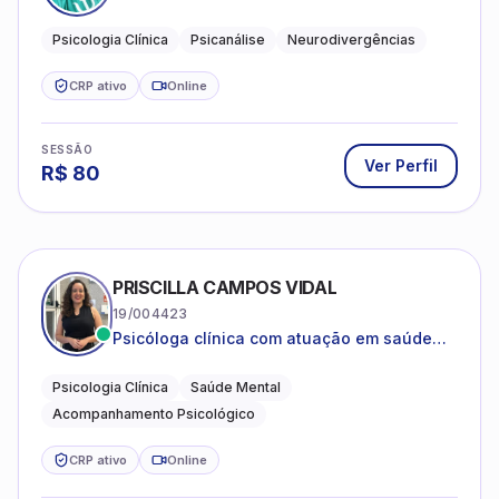
psicanalítica para adolescentes, adultos e
crianças neurotípicas
Psicologia Clínica
Psicanálise
Neurodivergências
CRP ativo
Online
SESSÃO
Ver Perfil
R$
80
PRISCILLA CAMPOS VIDAL
19/004423
Psicóloga clínica com atuação em saúde
mental e acompanhamento psicológico.
Psicologia Clínica
Saúde Mental
Acompanhamento Psicológico
CRP ativo
Online