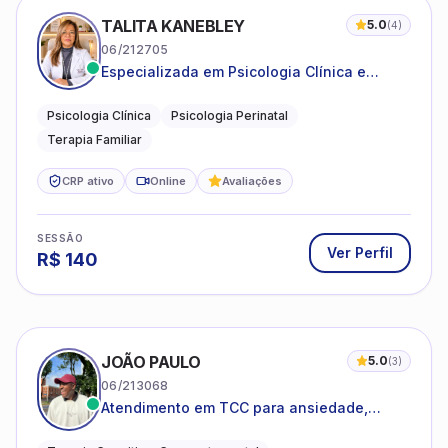
TALITA KANEBLEY
5.0
(
4
)
06/212705
Especializada em Psicologia Clínica e
Perinatal para adolescentes, adultos e
famílias
Psicologia Clínica
Psicologia Perinatal
Terapia Familiar
CRP ativo
Online
Avaliações
SESSÃO
Ver Perfil
R$
140
JOÃO PAULO
5.0
(
3
)
06/213068
Atendimento em TCC para ansiedade,
estresse e desenvolvimento de autonomia
emocional