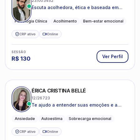
23/003452
Escuta acolhedora, ética e baseada em
evidências
Psicologia Clínica
Acolhimento
Bem-estar emocional
CRP ativo
Online
SESSÃO
Ver Perfil
R$
130
ÉRICA CRISTINA BELLÉ
12/26723
Te ajudo a entender suas emoções e a
encontrar formas mais leves de lidar com o
que você está vivendo
Ansiedade
Autoestima
Sobrecarga emocional
CRP ativo
Online