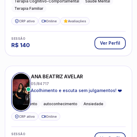
Terapia Cognitivo-Comportamental
Saúde Mental
Terapia Familiar
CRP ativo
Online
Avaliações
SESSÃO
Ver Perfil
R$
140
ANA BEATRIZ AVELAR
05/84717
Acolhimento e escuta sem julgamentos! ❤️
Acolhimento
autoconhecimento
Ansiedade
CRP ativo
Online
SESSÃO