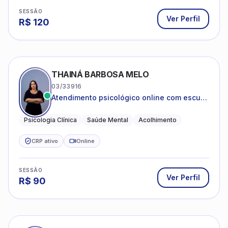
SESSÃO
Ver Perfil
R$
120
THAINÁ BARBOSA MELO
03/33916
Atendimento psicológico online com escuta
acolhedora e foco no seu bem-estar
emocional
Psicologia Clínica
Saúde Mental
Acolhimento
CRP ativo
Online
SESSÃO
Ver Perfil
R$
90