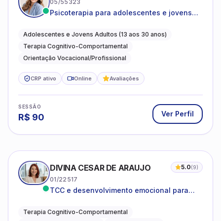
05/55323
Psicoterapia para adolescentes e jovens
adultos com foco em ansiedade,
autoestima, relações e orientação
Adolescentes e Jovens Adultos (13 aos 30 anos)
profissional
Terapia Cognitivo-Comportamental
Orientação Vocacional/Profissional
CRP ativo
Online
Avaliações
SESSÃO
Ver Perfil
R$
90
DIVINA CESAR DE ARAUJO
5.0
(
9
)
01/22517
TCC e desenvolvimento emocional para
adultos e idosos
Terapia Cognitivo-Comportamental