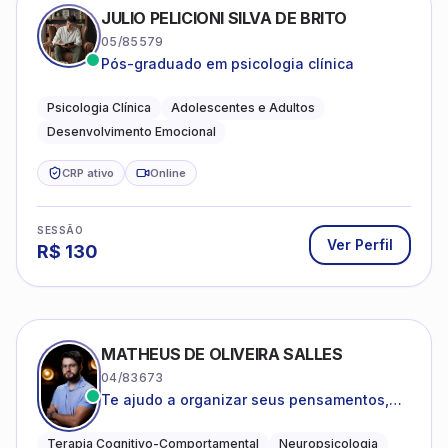
JULIO PELICIONI SILVA DE BRITO
05/85579
Pós-graduado em psicologia clínica
Psicologia Clínica
Adolescentes e Adultos
Desenvolvimento Emocional
CRP ativo
Online
SESSÃO
Ver Perfil
R$
130
MATHEUS DE OLIVEIRA SALLES
04/83673
Te ajudo a organizar seus pensamentos,
regular suas emoções e viver com mais
clareza e sentido, com uma terapia
Terapia Cognitivo-Comportamental
Neuropsicologia