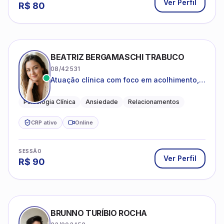
Ver Perfil
R$
80
BEATRIZ BERGAMASCHI TRABUCO
08/42531
Atuação clínica com foco em acolhimento,
autoestima, ansiedade e transições de vida
Psicologia Clínica
Ansiedade
Relacionamentos
CRP ativo
Online
SESSÃO
Ver Perfil
R$
90
BRUNNO TURÍBIO ROCHA