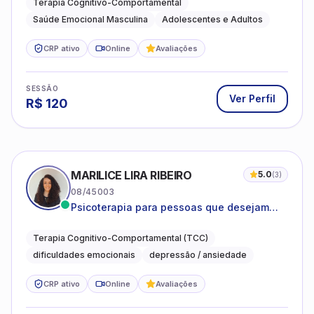
Terapia Cognitivo-Comportamental
Saúde Emocional Masculina
Adolescentes e Adultos
CRP ativo
Online
Avaliações
SESSÃO
Ver Perfil
R$
120
MARILICE LIRA RIBEIRO
5.0
(
3
)
08/45003
Psicoterapia para pessoas que desejam
compreender as emoções e lidar com as
dificuldades do dia a dia
Terapia Cognitivo-Comportamental (TCC)
dificuldades emocionais
depressão / ansiedade
CRP ativo
Online
Avaliações