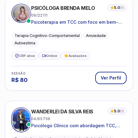
PSICÓLOGA BRENDA MELO
5.0
(
1
)
09/22111
Psicoterapia em TCC com foco em bem-
estar emocional e estratégias práticas para
o cotidiano
Terapia Cognitivo-Comportamental
Ansiedade
Autoestima
CRP ativo
Online
Avaliações
SESSÃO
Ver Perfil
R$
80
WANDERLEI DA SILVA REIS
5.0
(
1
)
04/65756
Psicólogo Clínico com abordagem TCC,
especializado em saúde mental e terapia
sistêmica