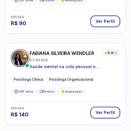
CRP ativo
Online
Avaliações
SESSÃO
Ver Perfil
R$
90
FABIANA SILVEIRA WENDLER
5.0
(
2
)
07/45959
Saúde mental na vida pessoal e
profissional.
Psicóloga Clínica
Psicóloga Organizacional
CRP ativo
Online
Avaliações
SESSÃO
Ver Perfil
R$
140