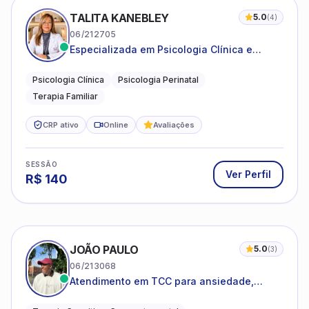
TALITA KANEBLEY
5.0
(
4
)
06/212705
Especializada em Psicologia Clínica e
Perinatal para adolescentes, adultos e
famílias
Psicologia Clínica
Psicologia Perinatal
Terapia Familiar
CRP ativo
Online
Avaliações
SESSÃO
Ver Perfil
R$
140
JOÃO PAULO
5.0
(
3
)
06/213068
Atendimento em TCC para ansiedade,
estresse e desenvolvimento de autonomia
emocional