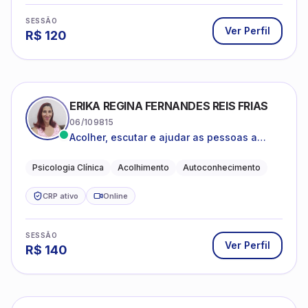
SESSÃO
Ver Perfil
R$
120
ERIKA REGINA FERNANDES REIS FRIAS
06/109815
Acolher, escutar e ajudar as pessoas a
darem um novo sentido na vida
Psicologia Clínica
Acolhimento
Autoconhecimento
CRP ativo
Online
SESSÃO
Ver Perfil
R$
140