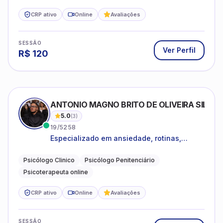
CRP ativo
Online
Avaliações
SESSÃO
Ver Perfil
R$
120
ANTONIO MAGNO BRITO DE OLIVEIRA SILVA
5.0
(
3
)
19/5258
Especializado em ansiedade, rotinas,
dificuldades emocionais, conflitos
familiares e questões comportamentais.
Psicólogo Clinico
Psicólogo Penitenciário
Psicoterapeuta online
CRP ativo
Online
Avaliações
SESSÃO