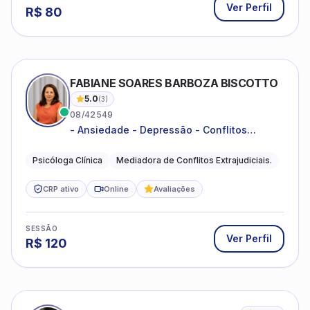
Ver Perfil
R$
80
FABIANE SOARES BARBOZA BISCOTTO
5.0
(
3
)
08/42549
- Ansiedade - Depressão - Conflitos
conjugais - Conflitos familiares e
relacionamentos - Autoestima -
Psicóloga Clínica
Mediadora de Conflitos Extrajudiciais.
Desenvolvimento emocional
CRP ativo
Online
Avaliações
SESSÃO
Ver Perfil
R$
120