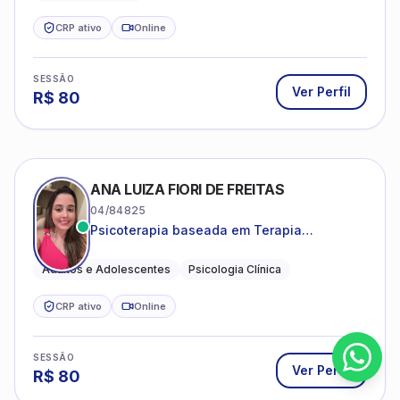
CRP ativo
Online
SESSÃO
Ver Perfil
R$
80
ANA LUIZA FIORI DE FREITAS
04/84825
Psicoterapia baseada em Terapia
Cognitivo-Comportamental
Adultos e Adolescentes
Psicologia Clínica
CRP ativo
Online
SESSÃO
Ver Perfil
R$
80