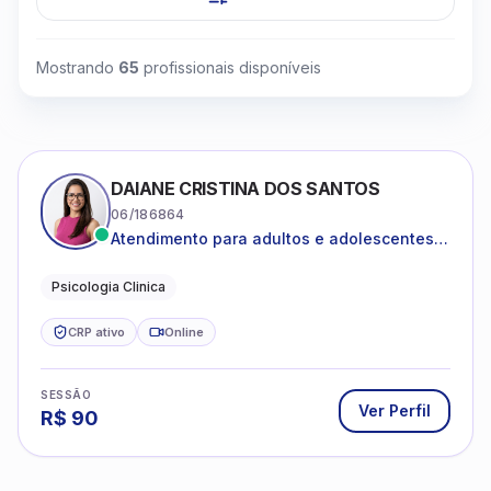
Mostrando
65
profissionais disponíveis
DAIANE CRISTINA DOS SANTOS
06/186864
Atendimento para adultos e adolescentes a
partir de 12 anos
Psicologia Clinica
CRP ativo
Online
SESSÃO
Ver Perfil
R$
90