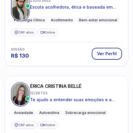
23/003452
Escuta acolhedora, ética e baseada em
evidências
Psicologia Clínica
Acolhimento
Bem-estar emocional
CRP ativo
Online
SESSÃO
Ver Perfil
R$
130
ÉRICA CRISTINA BELLÉ
12/26723
Te ajudo a entender suas emoções e a
encontrar formas mais leves de lidar com o
que você está vivendo
Ansiedade
Autoestima
Sobrecarga emocional
CRP ativo
Online