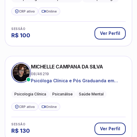
estruturada e baseada em ciência.
CRP ativo
Online
SESSÃO
Ver Perfil
R$
100
MICHELLE CAMPANA DA SILVA
08/46219
Psicóloga Clínica e Pós Graduanda em
Psicanálise Clínica e Teoria pela FAAP.
Psicologia Clínica
Psicanálise
Saúde Mental
CRP ativo
Online
SESSÃO
Ver Perfil
R$
130