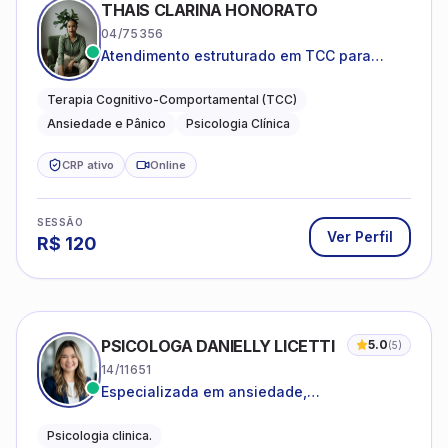
THAIS CLARINA HONORATO
04/75356
Atendimento estruturado em TCC para
ansiedade, pânico e autocobrança
excessiva
Terapia Cognitivo-Comportamental (TCC)
Ansiedade e Pânico
Psicologia Clínica
CRP ativo
Online
SESSÃO
Ver Perfil
R$
120
PSICOLOGA DANIELLY LICETTI
5.0
(
5
)
14/11651
Especializada em ansiedade,
autoconhecimento, depressão.
Psicologia clinica.