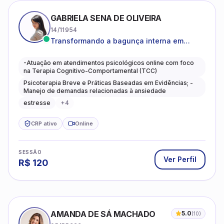
GABRIELA SENA DE OLIVEIRA
14/11954
Transformando a bagunça interna em
autoconhecimento, clareza, leveza e
caminhos mais gentis para se viver.
-Atuação em atendimentos psicológicos online com foco
na Terapia Cognitivo-Comportamental (TCC)
Psicoterapia Breve e Práticas Baseadas em Evidências; -
Manejo de demandas relacionadas à ansiedade
estresse
+
4
CRP ativo
Online
SESSÃO
Ver Perfil
R$
120
AMANDA DE SÁ MACHADO
5.0
(
10
)