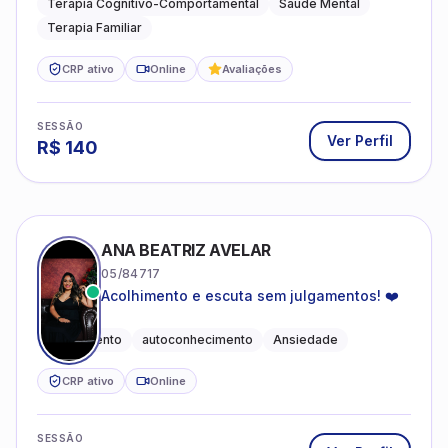
Terapia Cognitivo-Comportamental
Saúde Mental
Terapia Familiar
CRP ativo
Online
Avaliações
SESSÃO
Ver Perfil
R$
140
ANA BEATRIZ AVELAR
05/84717
Acolhimento e escuta sem julgamentos! ❤️
Acolhimento
autoconhecimento
Ansiedade
CRP ativo
Online
SESSÃO