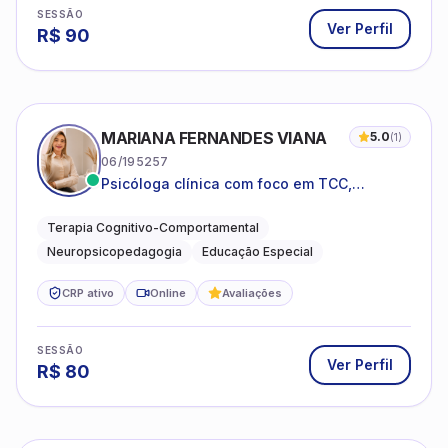
SESSÃO
Ver Perfil
R$
90
MARIANA FERNANDES VIANA
5.0
(
1
)
06/195257
Psicóloga clínica com foco em TCC,
neuropsicopedagogia e acompanhamento
do neurodesenvolvimento.
Terapia Cognitivo-Comportamental
Neuropsicopedagogia
Educação Especial
CRP ativo
Online
Avaliações
SESSÃO
Ver Perfil
R$
80