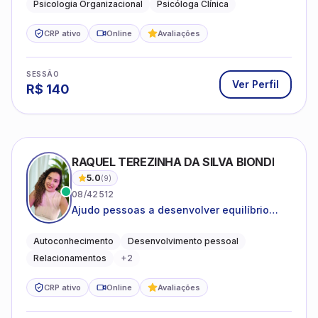
Psicologia Organizacional
Psicóloga Clínica
CRP ativo
Online
Avaliações
SESSÃO
Ver Perfil
R$
140
RAQUEL TEREZINHA DA SILVA BIONDI
5.0
(
9
)
08/42512
Ajudo pessoas a desenvolver equilíbrio
emocional e relações mais saudáveis
Autoconhecimento
Desenvolvimento pessoal
Relacionamentos
+
2
CRP ativo
Online
Avaliações