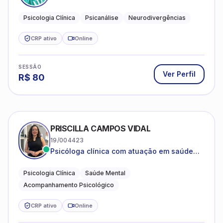
psicanalítica para adolescentes, adultos e
crianças neurotípicas
Psicologia Clínica
Psicanálise
Neurodivergências
CRP ativo
Online
SESSÃO
Ver Perfil
R$
80
PRISCILLA CAMPOS VIDAL
19/004423
Psicóloga clínica com atuação em saúde
mental e acompanhamento psicológico.
Psicologia Clínica
Saúde Mental
Acompanhamento Psicológico
CRP ativo
Online