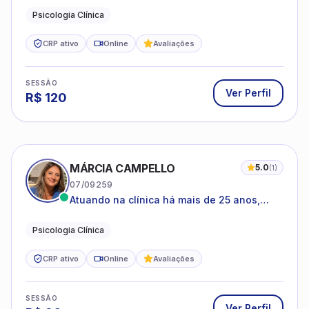
Psicologia Clínica
CRP ativo
Online
Avaliações
SESSÃO
Ver Perfil
R$
120
MÁRCIA CAMPELLO
5.0
(
1
)
07/09259
Atuando na clínica há mais de 25 anos,
amparada pela psicanálise e suas
estruturas, com experiência em
Psicologia Clínica
atendimento a jovens e adultos.
CRP ativo
Online
Avaliações
SESSÃO
Ver Perfil