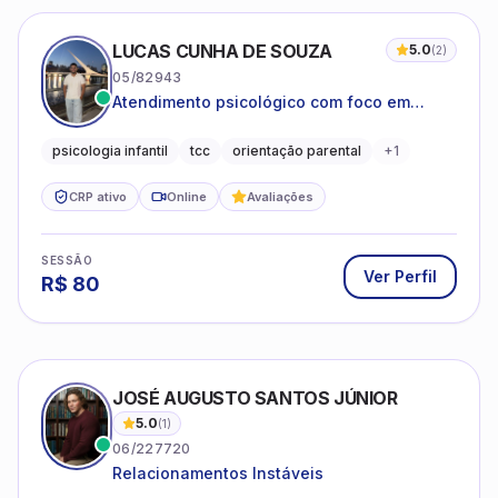
LUCAS CUNHA DE SOUZA
5.0
(
2
)
05/82943
Atendimento psicológico com foco em
Terapia Cognitivo-Comportamental (TCC),
promovendo equilíbrio emocional e
psicologia infantil
tcc
orientação parental
+
1
qualidade de vida.
CRP ativo
Online
Avaliações
SESSÃO
Ver Perfil
R$
80
JOSÉ AUGUSTO SANTOS JÚNIOR
5.0
(
1
)
06/227720
Relacionamentos Instáveis