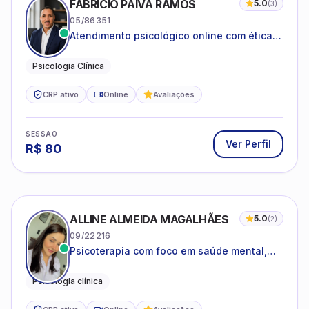
FABRICIO PAIVA RAMOS
5.0
(
3
)
05/86351
Atendimento psicológico online com ética,
sigilo e acolhimento.
Psicologia Clínica
CRP ativo
Online
Avaliações
SESSÃO
Ver Perfil
R$
80
ALLINE ALMEIDA MAGALHÃES
5.0
(
2
)
09/22216
Psicoterapia com foco em saúde mental,
relações interpessoais e autoestima para
adolescentes e adultos.
Psicologia clínica