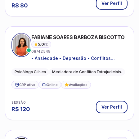
Ver Perfil
R$
80
FABIANE SOARES BARBOZA BISCOTTO
5.0
(
3
)
08/42549
- Ansiedade - Depressão - Conflitos
conjugais - Conflitos familiares e
relacionamentos - Autoestima -
Psicóloga Clínica
Mediadora de Conflitos Extrajudiciais.
Desenvolvimento emocional
CRP ativo
Online
Avaliações
SESSÃO
Ver Perfil
R$
120