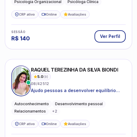
Psicologia Organizacional
Psicóloga Clínica
CRP ativo
Online
Avaliações
SESSÃO
Ver Perfil
R$
140
RAQUEL TEREZINHA DA SILVA BIONDI
5.0
(
9
)
08/42512
Ajudo pessoas a desenvolver equilíbrio
emocional e relações mais saudáveis
Autoconhecimento
Desenvolvimento pessoal
Relacionamentos
+
2
CRP ativo
Online
Avaliações