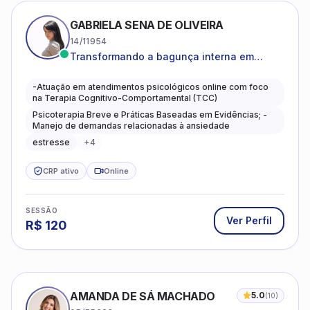
GABRIELA SENA DE OLIVEIRA
14/11954
Transformando a bagunça interna em
autoconhecimento, clareza, leveza e
caminhos mais gentis para se viver.
-Atuação em atendimentos psicológicos online com foco
na Terapia Cognitivo-Comportamental (TCC)
Psicoterapia Breve e Práticas Baseadas em Evidências; -
Manejo de demandas relacionadas à ansiedade
estresse
+
4
CRP ativo
Online
SESSÃO
Ver Perfil
R$
120
AMANDA DE SÁ MACHADO
5.0
(
10
)