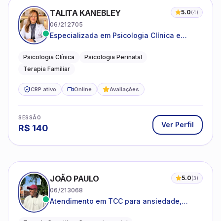
TALITA KANEBLEY
5.0
(
4
)
06/212705
Especializada em Psicologia Clínica e
Perinatal para adolescentes, adultos e
famílias
Psicologia Clínica
Psicologia Perinatal
Terapia Familiar
CRP ativo
Online
Avaliações
SESSÃO
Ver Perfil
R$
140
JOÃO PAULO
5.0
(
3
)
06/213068
Atendimento em TCC para ansiedade,
estresse e desenvolvimento de autonomia
emocional