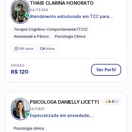
THAIS CLARINA HONORATO
04/75356
Atendimento estruturado em TCC para
ansiedade, pânico e autocobrança
excessiva
Terapia Cognitivo-Comportamental (TCC)
Ansiedade e Pânico
Psicologia Clínica
CRP ativo
Online
SESSÃO
Ver Perfil
R$
120
PSICOLOGA DANIELLY LICETTI
5.0
(
5
)
14/11651
Especializada em ansiedade,
autoconhecimento, depressão.
Psicologia clinica.