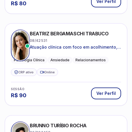
Ver Perfil
R$
80
BEATRIZ BERGAMASCHI TRABUCO
08/42531
Atuação clínica com foco em acolhimento,
autoestima, ansiedade e transições de vida
Psicologia Clínica
Ansiedade
Relacionamentos
CRP ativo
Online
SESSÃO
Ver Perfil
R$
90
BRUNNO TURÍBIO ROCHA