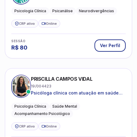
psicanalítica para adolescentes, adultos e
crianças neurotípicas
Psicologia Clínica
Psicanálise
Neurodivergências
CRP ativo
Online
SESSÃO
Ver Perfil
R$
80
PRISCILLA CAMPOS VIDAL
19/004423
Psicóloga clínica com atuação em saúde
mental e acompanhamento psicológico.
Psicologia Clínica
Saúde Mental
Acompanhamento Psicológico
CRP ativo
Online