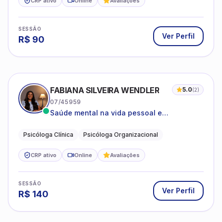
CRP ativo
Online
Avaliações
SESSÃO
Ver Perfil
R$
90
FABIANA SILVEIRA WENDLER
5.0
(
2
)
07/45959
Saúde mental na vida pessoal e
profissional.
Psicóloga Clínica
Psicóloga Organizacional
CRP ativo
Online
Avaliações
SESSÃO
Ver Perfil
R$
140