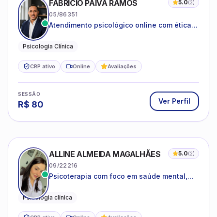
FABRICIO PAIVA RAMOS
5.0
(
3
)
05/86351
Atendimento psicológico online com ética,
sigilo e acolhimento.
Psicologia Clínica
CRP ativo
Online
Avaliações
SESSÃO
Ver Perfil
R$
80
ALLINE ALMEIDA MAGALHÃES
5.0
(
2
)
09/22216
Psicoterapia com foco em saúde mental,
relações interpessoais e autoestima para
adolescentes e adultos.
Psicologia clínica