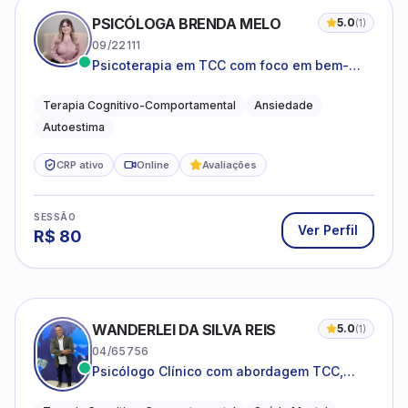
PSICÓLOGA BRENDA MELO
5.0
(
1
)
09/22111
Psicoterapia em TCC com foco em bem-
estar emocional e estratégias práticas para
o cotidiano
Terapia Cognitivo-Comportamental
Ansiedade
Autoestima
CRP ativo
Online
Avaliações
SESSÃO
Ver Perfil
R$
80
WANDERLEI DA SILVA REIS
5.0
(
1
)
04/65756
Psicólogo Clínico com abordagem TCC,
especializado em saúde mental e terapia
sistêmica