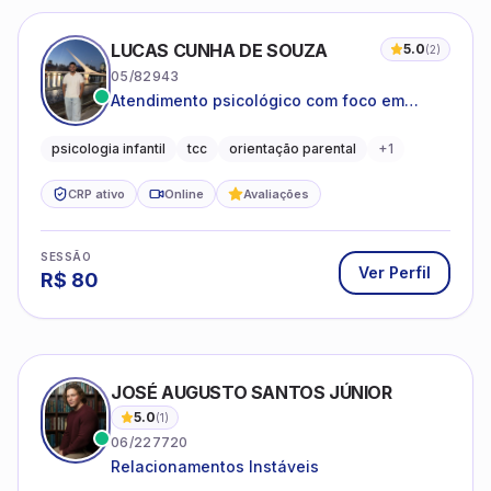
LUCAS CUNHA DE SOUZA
5.0
(
2
)
05/82943
Atendimento psicológico com foco em
Terapia Cognitivo-Comportamental (TCC),
promovendo equilíbrio emocional e
psicologia infantil
tcc
orientação parental
+
1
qualidade de vida.
CRP ativo
Online
Avaliações
SESSÃO
Ver Perfil
R$
80
JOSÉ AUGUSTO SANTOS JÚNIOR
5.0
(
1
)
06/227720
Relacionamentos Instáveis