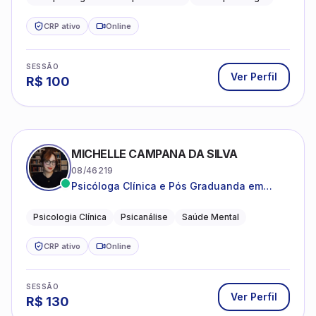
estruturada e baseada em ciência.
CRP ativo
Online
SESSÃO
Ver Perfil
R$
100
MICHELLE CAMPANA DA SILVA
08/46219
Psicóloga Clínica e Pós Graduanda em
Psicanálise Clínica e Teoria pela FAAP.
Psicologia Clínica
Psicanálise
Saúde Mental
CRP ativo
Online
SESSÃO
Ver Perfil
R$
130