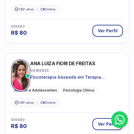
CRP ativo
Online
SESSÃO
Ver Perfil
R$
80
ANA LUIZA FIORI DE FREITAS
04/84825
Psicoterapia baseada em Terapia
Cognitivo-Comportamental
Adultos e Adolescentes
Psicologia Clínica
CRP ativo
Online
SESSÃO
Ver Perfil
R$
80