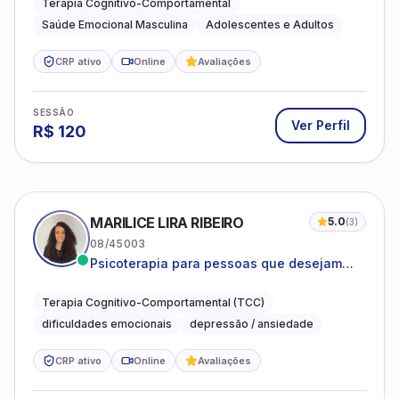
Terapia Cognitivo-Comportamental
Saúde Emocional Masculina
Adolescentes e Adultos
CRP ativo
Online
Avaliações
SESSÃO
Ver Perfil
R$
120
MARILICE LIRA RIBEIRO
5.0
(
3
)
08/45003
Psicoterapia para pessoas que desejam
compreender as emoções e lidar com as
dificuldades do dia a dia
Terapia Cognitivo-Comportamental (TCC)
dificuldades emocionais
depressão / ansiedade
CRP ativo
Online
Avaliações