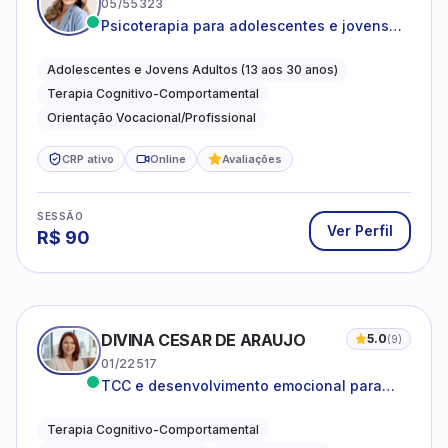
05/55323
Psicoterapia para adolescentes e jovens
adultos com foco em ansiedade,
autoestima, relações e orientação
Adolescentes e Jovens Adultos (13 aos 30 anos)
profissional
Terapia Cognitivo-Comportamental
Orientação Vocacional/Profissional
CRP ativo
Online
Avaliações
SESSÃO
Ver Perfil
R$
90
DIVINA CESAR DE ARAUJO
5.0
(
9
)
01/22517
TCC e desenvolvimento emocional para
adultos e idosos
Terapia Cognitivo-Comportamental