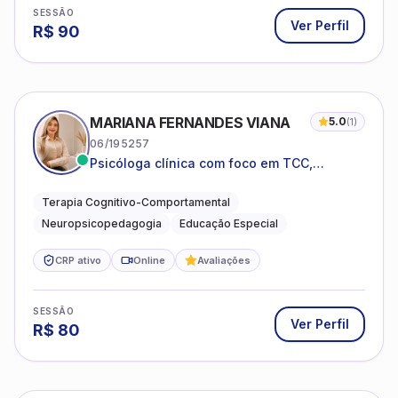
SESSÃO
Ver Perfil
R$
90
MARIANA FERNANDES VIANA
5.0
(
1
)
06/195257
Psicóloga clínica com foco em TCC,
neuropsicopedagogia e acompanhamento
do neurodesenvolvimento.
Terapia Cognitivo-Comportamental
Neuropsicopedagogia
Educação Especial
CRP ativo
Online
Avaliações
SESSÃO
Ver Perfil
R$
80