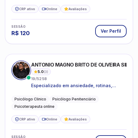
CRP ativo
Online
Avaliações
SESSÃO
Ver Perfil
R$
120
ANTONIO MAGNO BRITO DE OLIVEIRA SILVA
5.0
(
3
)
19/5258
Especializado em ansiedade, rotinas,
dificuldades emocionais, conflitos
familiares e questões comportamentais.
Psicólogo Clinico
Psicólogo Penitenciário
Psicoterapeuta online
CRP ativo
Online
Avaliações
SESSÃO