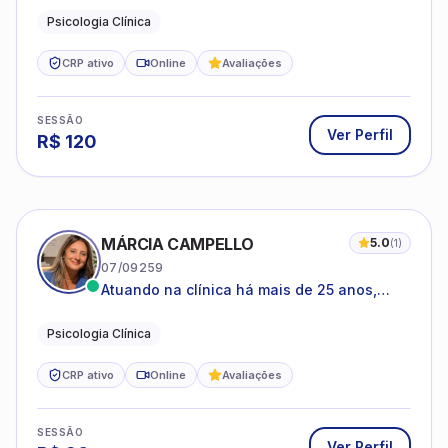
Psicologia Clínica
CRP ativo
Online
Avaliações
SESSÃO
Ver Perfil
R$
120
MÁRCIA CAMPELLO
5.0
(
1
)
07/09259
Atuando na clínica há mais de 25 anos,
amparada pela psicanálise e suas
estruturas, com experiência em
Psicologia Clínica
atendimento a jovens e adultos.
CRP ativo
Online
Avaliações
SESSÃO
Ver Perfil