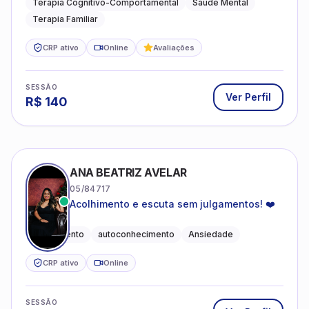
Terapia Cognitivo-Comportamental
Saúde Mental
Terapia Familiar
CRP ativo
Online
Avaliações
SESSÃO
Ver Perfil
R$
140
ANA BEATRIZ AVELAR
05/84717
Acolhimento e escuta sem julgamentos! ❤️
Acolhimento
autoconhecimento
Ansiedade
CRP ativo
Online
SESSÃO