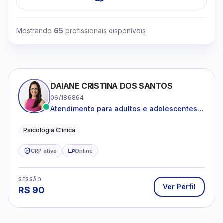
Mostrando
65
profissionais disponíveis
DAIANE CRISTINA DOS SANTOS
06/186864
Atendimento para adultos e adolescentes a
partir de 12 anos
Psicologia Clinica
CRP ativo
Online
SESSÃO
Ver Perfil
R$
90