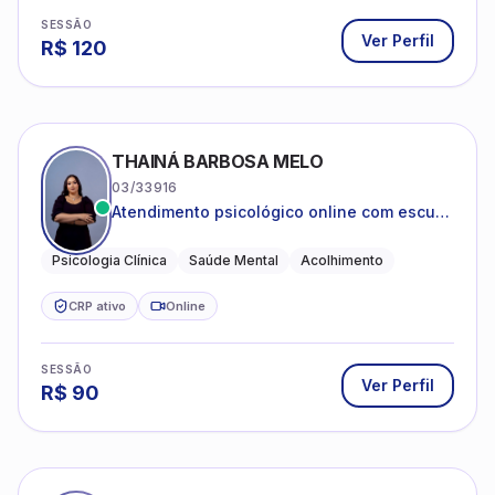
SESSÃO
Ver Perfil
R$
120
THAINÁ BARBOSA MELO
03/33916
Atendimento psicológico online com escuta
acolhedora e foco no seu bem-estar
emocional
Psicologia Clínica
Saúde Mental
Acolhimento
CRP ativo
Online
SESSÃO
Ver Perfil
R$
90