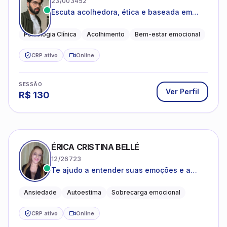
23/003452
Escuta acolhedora, ética e baseada em
evidências
Psicologia Clínica
Acolhimento
Bem-estar emocional
CRP ativo
Online
SESSÃO
Ver Perfil
R$
130
ÉRICA CRISTINA BELLÉ
12/26723
Te ajudo a entender suas emoções e a
encontrar formas mais leves de lidar com o
que você está vivendo
Ansiedade
Autoestima
Sobrecarga emocional
CRP ativo
Online