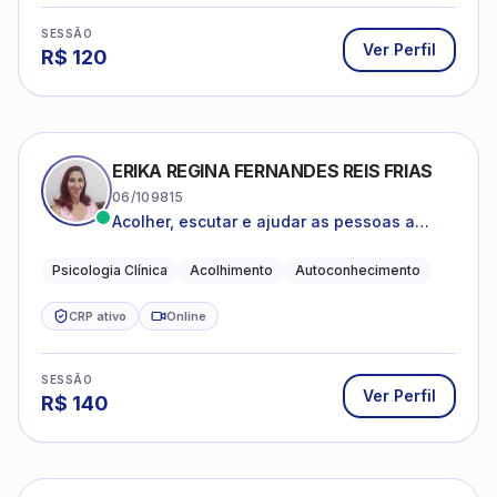
SESSÃO
Ver Perfil
R$
120
ERIKA REGINA FERNANDES REIS FRIAS
06/109815
Acolher, escutar e ajudar as pessoas a
darem um novo sentido na vida
Psicologia Clínica
Acolhimento
Autoconhecimento
CRP ativo
Online
SESSÃO
Ver Perfil
R$
140