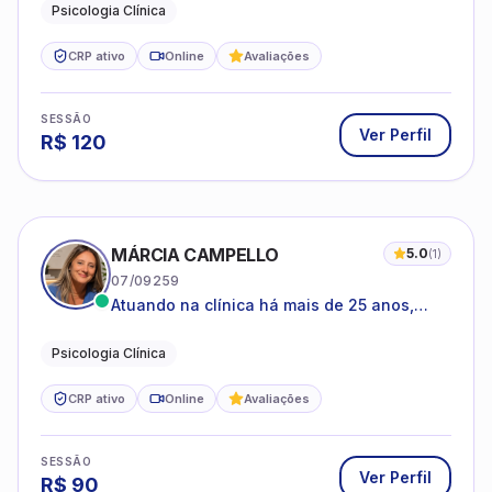
CRP ativo
Online
Avaliações
SESSÃO
Ver Perfil
R$
120
MÁRCIA CAMPELLO
5.0
(
1
)
07/09259
Atuando na clínica há mais de 25 anos,
amparada pela psicanálise e suas
estruturas, com experiência em
Psicologia Clínica
atendimento a jovens e adultos.
CRP ativo
Online
Avaliações
SESSÃO
Ver Perfil
R$
90