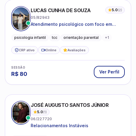
LUCAS CUNHA DE SOUZA
5.0
(
2
)
05/82943
Atendimento psicológico com foco em
Terapia Cognitivo-Comportamental (TCC),
promovendo equilíbrio emocional e
psicologia infantil
tcc
orientação parental
+
1
qualidade de vida.
CRP ativo
Online
Avaliações
SESSÃO
Ver Perfil
R$
80
JOSÉ AUGUSTO SANTOS JÚNIOR
5.0
(
1
)
06/227720
Relacionamentos Instáveis
Psicologia Clínica