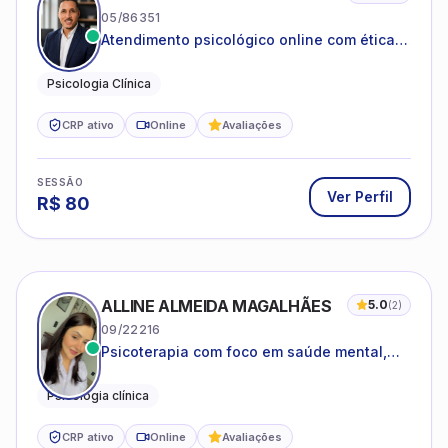
05/86351
Atendimento psicológico online com ética,
sigilo e acolhimento.
Psicologia Clínica
CRP ativo
Online
Avaliações
SESSÃO
Ver Perfil
R$
80
ALLINE ALMEIDA MAGALHÃES
5.0
(
2
)
09/22216
Psicoterapia com foco em saúde mental,
relações interpessoais e autoestima para
adolescentes e adultos.
Psicologia clínica
CRP ativo
Online
Avaliações