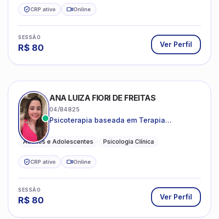
CRP ativo
Online
SESSÃO
Ver Perfil
R$
80
ANA LUIZA FIORI DE FREITAS
04/84825
Psicoterapia baseada em Terapia
Cognitivo-Comportamental
Adultos e Adolescentes
Psicologia Clínica
CRP ativo
Online
SESSÃO
Ver Perfil
R$
80