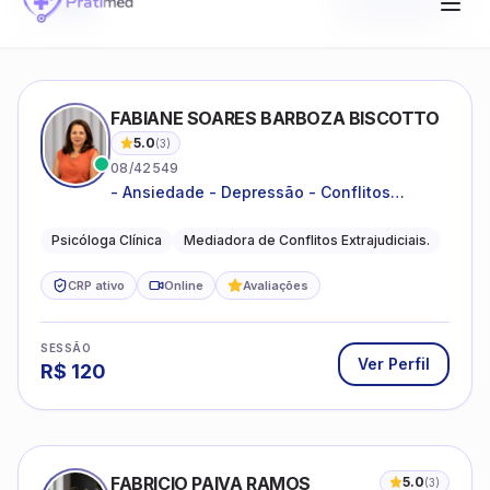
FABIANE SOARES BARBOZA BISCOTTO
5.0
(
3
)
08/42549
- Ansiedade - Depressão - Conflitos
conjugais - Conflitos familiares e
relacionamentos - Autoestima -
Psicóloga Clínica
Mediadora de Conflitos Extrajudiciais.
Desenvolvimento emocional
CRP ativo
Online
Avaliações
SESSÃO
Ver Perfil
R$
120
FABRICIO PAIVA RAMOS
5.0
(
3
)