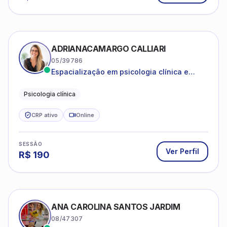
ADRIANACAMARGO CALLIARI
05/39786
Espacialização em psicologia clínica e
coach
Psicologia clínica
CRP ativo
Online
SESSÃO
Ver Perfil
R$
190
ANA CAROLINA SANTOS JARDIM
08/47307
Psicoterapia para ansiedade e autoestima