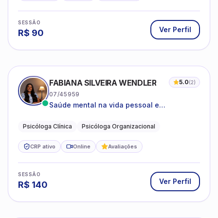
SESSÃO
Ver Perfil
R$
90
FABIANA SILVEIRA WENDLER
5.0
(
2
)
07/45959
Saúde mental na vida pessoal e
profissional.
Psicóloga Clínica
Psicóloga Organizacional
CRP ativo
Online
Avaliações
SESSÃO
Ver Perfil
R$
140