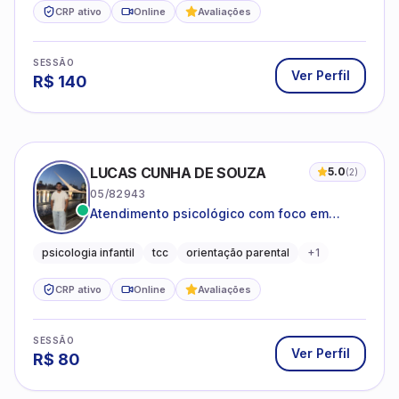
CRP ativo
Online
Avaliações
SESSÃO
Ver Perfil
R$
140
LUCAS CUNHA DE SOUZA
5.0
(
2
)
05/82943
Atendimento psicológico com foco em
Terapia Cognitivo-Comportamental (TCC),
promovendo equilíbrio emocional e
psicologia infantil
tcc
orientação parental
+
1
qualidade de vida.
CRP ativo
Online
Avaliações
SESSÃO
Ver Perfil
R$
80