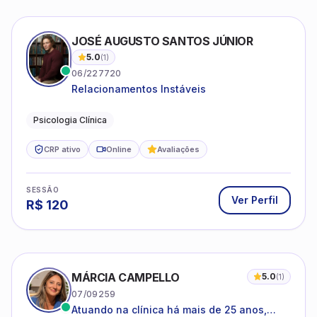
JOSÉ AUGUSTO SANTOS JÚNIOR
5.0
(
1
)
06/227720
Relacionamentos Instáveis
Psicologia Clínica
CRP ativo
Online
Avaliações
SESSÃO
Ver Perfil
R$
120
MÁRCIA CAMPELLO
5.0
(
1
)
07/09259
Atuando na clínica há mais de 25 anos,
amparada pela psicanálise e suas