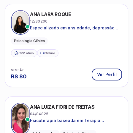
ANA LARA ROQUE
12/30200
Especializado em ansiedade, depressão e
desenvolvimento emocional
Psicologia Clínica
CRP ativo
Online
SESSÃO
Ver Perfil
R$
80
ANA LUIZA FIORI DE FREITAS
04/84825
Psicoterapia baseada em Terapia
Cognitivo-Comportamental
Adultos e Adolescentes
Psicologia Clínica