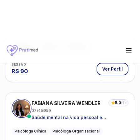
ALLINE ALMEIDA MAGALHÃES
5.0
(
2
)
09/22216
Psicoterapia com foco em saúde mental,
relações interpessoais e autoestima para
adolescentes e adultos.
Psicologia clínica
CRP ativo
Online
Avaliações
SESSÃO
Ver Perfil
R$
90
FABIANA SILVEIRA WENDLER
5.0
(
2
)
07/45959
Saúde mental na vida pessoal e
profissional.
Psicóloga Clínica
Psicóloga Organizacional