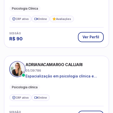
estruturas, com experiência em
Psicologia Clínica
atendimento a jovens e adultos.
CRP ativo
Online
Avaliações
SESSÃO
Ver Perfil
R$
90
ADRIANACAMARGO CALLIARI
05/39786
Espacialização em psicologia clínica e
coach
Psicologia clínica
CRP ativo
Online
SESSÃO
Ver Perfil