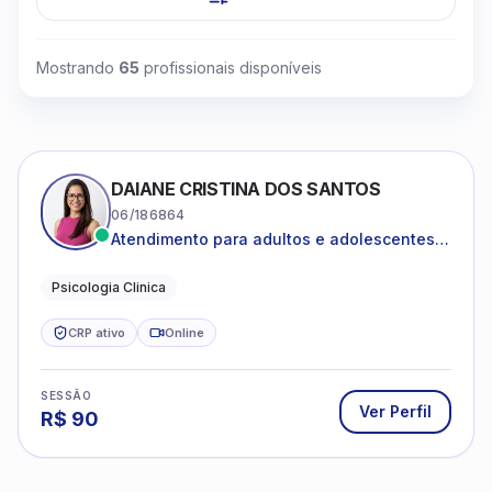
Mostrando
65
profissionais disponíveis
DAIANE CRISTINA DOS SANTOS
06/186864
Atendimento para adultos e adolescentes a
partir de 12 anos
Psicologia Clinica
CRP ativo
Online
SESSÃO
Ver Perfil
R$
90