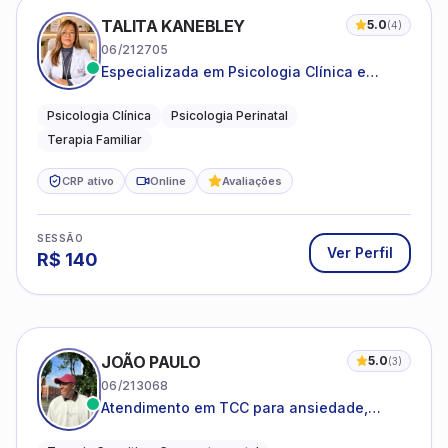
TALITA KANEBLEY
5.0
(
4
)
06/212705
Especializada em Psicologia Clínica e
Perinatal para adolescentes, adultos e
famílias
Psicologia Clínica
Psicologia Perinatal
Terapia Familiar
CRP ativo
Online
Avaliações
SESSÃO
Ver Perfil
R$
140
JOÃO PAULO
5.0
(
3
)
06/213068
Atendimento em TCC para ansiedade,
estresse e desenvolvimento de autonomia
emocional