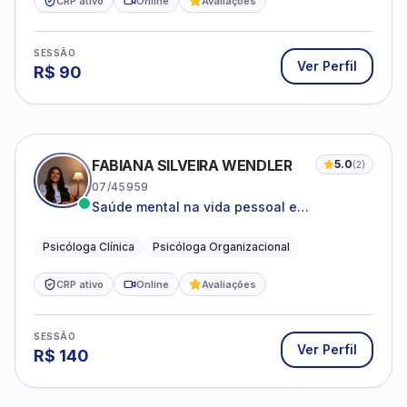
CRP ativo
Online
Avaliações
SESSÃO
Ver Perfil
R$
90
FABIANA SILVEIRA WENDLER
5.0
(
2
)
07/45959
Saúde mental na vida pessoal e
profissional.
Psicóloga Clínica
Psicóloga Organizacional
CRP ativo
Online
Avaliações
SESSÃO
Ver Perfil
R$
140