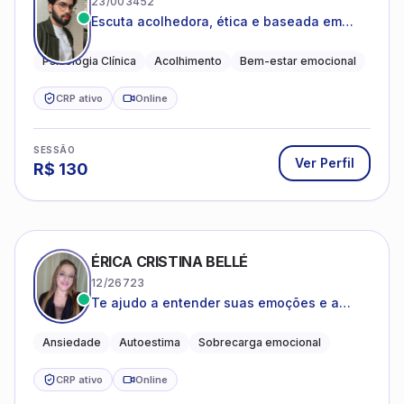
23/003452
Escuta acolhedora, ética e baseada em
evidências
Psicologia Clínica
Acolhimento
Bem-estar emocional
CRP ativo
Online
SESSÃO
Ver Perfil
R$
130
ÉRICA CRISTINA BELLÉ
12/26723
Te ajudo a entender suas emoções e a
encontrar formas mais leves de lidar com o
que você está vivendo
Ansiedade
Autoestima
Sobrecarga emocional
CRP ativo
Online