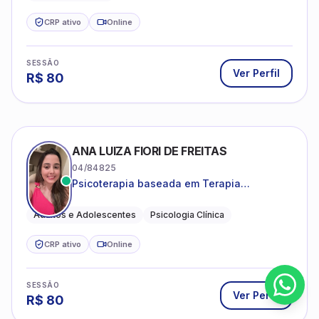
CRP ativo
Online
SESSÃO
Ver Perfil
R$
80
ANA LUIZA FIORI DE FREITAS
04/84825
Psicoterapia baseada em Terapia
Cognitivo-Comportamental
Adultos e Adolescentes
Psicologia Clínica
CRP ativo
Online
SESSÃO
Ver Perfil
R$
80