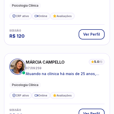
Psicologia Clínica
CRP ativo
Online
Avaliações
SESSÃO
Ver Perfil
R$
120
MÁRCIA CAMPELLO
5.0
(
1
)
07/09259
Atuando na clínica há mais de 25 anos,
amparada pela psicanálise e suas
estruturas, com experiência em
Psicologia Clínica
atendimento a jovens e adultos.
CRP ativo
Online
Avaliações
SESSÃO
Ver Perfil