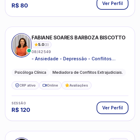
Ver Perfil
R$
80
FABIANE SOARES BARBOZA BISCOTTO
5.0
(
3
)
08/42549
- Ansiedade - Depressão - Conflitos
conjugais - Conflitos familiares e
relacionamentos - Autoestima -
Psicóloga Clínica
Mediadora de Conflitos Extrajudiciais.
Desenvolvimento emocional
CRP ativo
Online
Avaliações
SESSÃO
Ver Perfil
R$
120