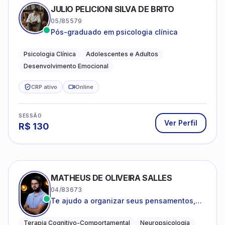
JULIO PELICIONI SILVA DE BRITO
05/85579
Pós-graduado em psicologia clínica
Psicologia Clínica
Adolescentes e Adultos
Desenvolvimento Emocional
CRP ativo
Online
SESSÃO
Ver Perfil
R$
130
MATHEUS DE OLIVEIRA SALLES
04/83673
Te ajudo a organizar seus pensamentos,
regular suas emoções e viver com mais
clareza e sentido, com uma terapia
Terapia Cognitivo-Comportamental
Neuropsicologia