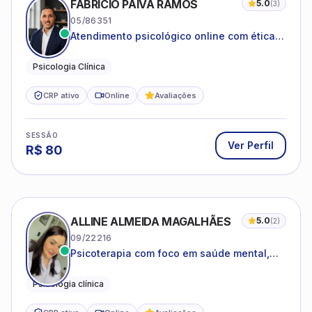
FABRICIO PAIVA RAMOS
5.0
(
3
)
05/86351
Atendimento psicológico online com ética,
sigilo e acolhimento.
Psicologia Clínica
CRP ativo
Online
Avaliações
SESSÃO
Ver Perfil
R$
80
ALLINE ALMEIDA MAGALHÃES
5.0
(
2
)
09/22216
Psicoterapia com foco em saúde mental,
relações interpessoais e autoestima para
adolescentes e adultos.
Psicologia clínica