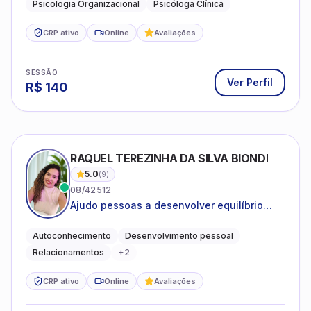
Psicologia Organizacional
Psicóloga Clínica
CRP ativo
Online
Avaliações
SESSÃO
Ver Perfil
R$
140
RAQUEL TEREZINHA DA SILVA BIONDI
5.0
(
9
)
08/42512
Ajudo pessoas a desenvolver equilíbrio
emocional e relações mais saudáveis
Autoconhecimento
Desenvolvimento pessoal
Relacionamentos
+
2
CRP ativo
Online
Avaliações