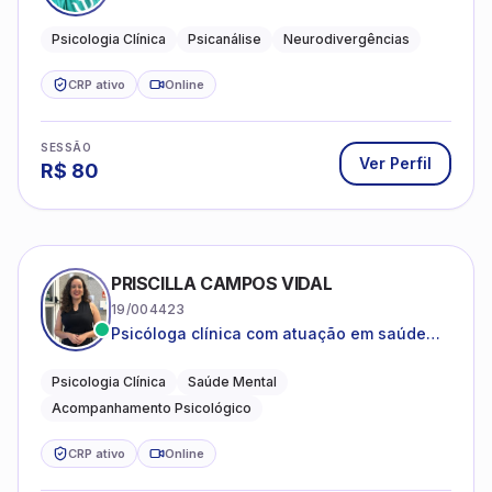
psicanalítica para adolescentes, adultos e
crianças neurotípicas
Psicologia Clínica
Psicanálise
Neurodivergências
CRP ativo
Online
SESSÃO
Ver Perfil
R$
80
PRISCILLA CAMPOS VIDAL
19/004423
Psicóloga clínica com atuação em saúde
mental e acompanhamento psicológico.
Psicologia Clínica
Saúde Mental
Acompanhamento Psicológico
CRP ativo
Online