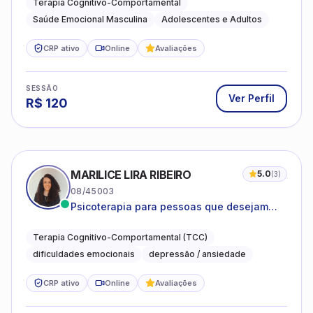
Terapia Cognitivo-Comportamental
Saúde Emocional Masculina
Adolescentes e Adultos
CRP ativo
Online
Avaliações
SESSÃO
Ver Perfil
R$
120
MARILICE LIRA RIBEIRO
5.0
(
3
)
08/45003
Psicoterapia para pessoas que desejam
compreender as emoções e lidar com as
dificuldades do dia a dia
Terapia Cognitivo-Comportamental (TCC)
dificuldades emocionais
depressão / ansiedade
CRP ativo
Online
Avaliações