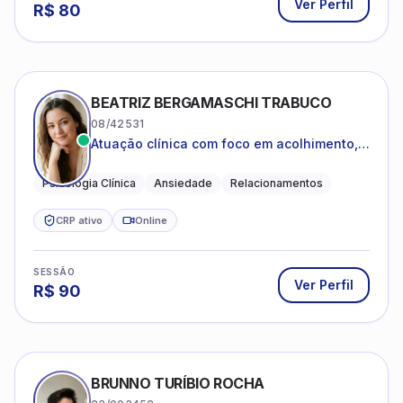
Ver Perfil
R$
80
BEATRIZ BERGAMASCHI TRABUCO
08/42531
Atuação clínica com foco em acolhimento,
autoestima, ansiedade e transições de vida
Psicologia Clínica
Ansiedade
Relacionamentos
CRP ativo
Online
SESSÃO
Ver Perfil
R$
90
BRUNNO TURÍBIO ROCHA