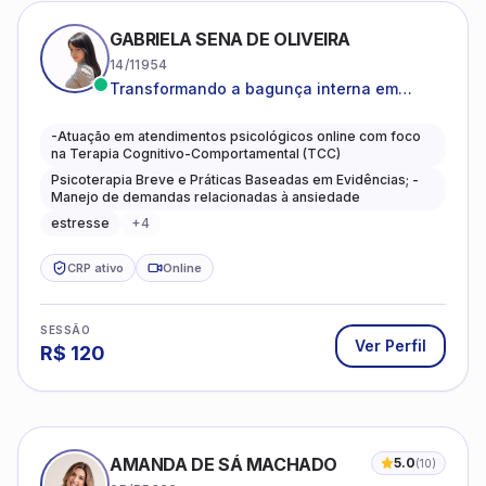
GABRIELA SENA DE OLIVEIRA
14/11954
Transformando a bagunça interna em
autoconhecimento, clareza, leveza e
caminhos mais gentis para se viver.
-Atuação em atendimentos psicológicos online com foco
na Terapia Cognitivo-Comportamental (TCC)
Psicoterapia Breve e Práticas Baseadas em Evidências; -
Manejo de demandas relacionadas à ansiedade
estresse
+
4
CRP ativo
Online
SESSÃO
Ver Perfil
R$
120
AMANDA DE SÁ MACHADO
5.0
(
10
)