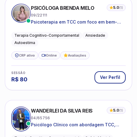
PSICÓLOGA BRENDA MELO
5.0
(
1
)
09/22111
Psicoterapia em TCC com foco em bem-
estar emocional e estratégias práticas para
o cotidiano
Terapia Cognitivo-Comportamental
Ansiedade
Autoestima
CRP ativo
Online
Avaliações
SESSÃO
Ver Perfil
R$
80
WANDERLEI DA SILVA REIS
5.0
(
1
)
04/65756
Psicólogo Clínico com abordagem TCC,
especializado em saúde mental e terapia
sistêmica