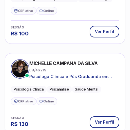
estruturada e baseada em ciência.
CRP ativo
Online
SESSÃO
Ver Perfil
R$
100
MICHELLE CAMPANA DA SILVA
08/46219
Psicóloga Clínica e Pós Graduanda em
Psicanálise Clínica e Teoria pela FAAP.
Psicologia Clínica
Psicanálise
Saúde Mental
CRP ativo
Online
SESSÃO
Ver Perfil
R$
130