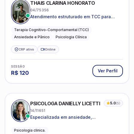
THAIS CLARINA HONORATO
04/75356
Atendimento estruturado em TCC para
ansiedade, pânico e autocobrança
excessiva
Terapia Cognitivo-Comportamental (TCC)
Ansiedade e Pânico
Psicologia Clínica
CRP ativo
Online
SESSÃO
Ver Perfil
R$
120
PSICOLOGA DANIELLY LICETTI
5.0
(
5
)
14/11651
Especializada em ansiedade,
autoconhecimento, depressão.
Psicologia clinica.