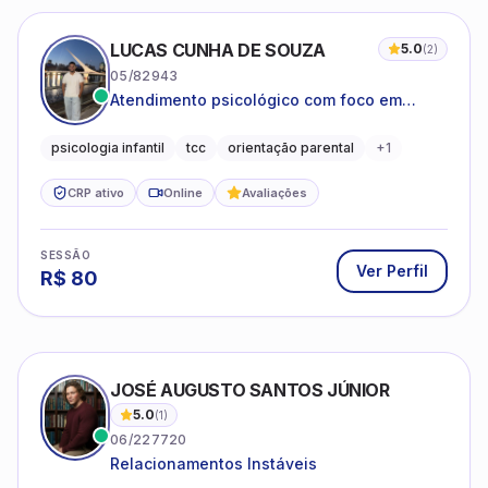
LUCAS CUNHA DE SOUZA
5.0
(
2
)
05/82943
Atendimento psicológico com foco em
Terapia Cognitivo-Comportamental (TCC),
promovendo equilíbrio emocional e
psicologia infantil
tcc
orientação parental
+
1
qualidade de vida.
CRP ativo
Online
Avaliações
SESSÃO
Ver Perfil
R$
80
JOSÉ AUGUSTO SANTOS JÚNIOR
5.0
(
1
)
06/227720
Relacionamentos Instáveis