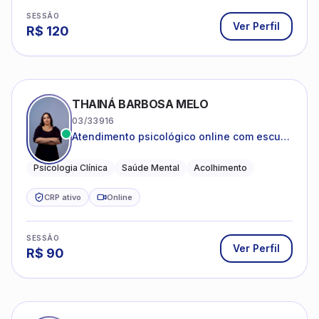
SESSÃO
Ver Perfil
R$
120
THAINÁ BARBOSA MELO
03/33916
Atendimento psicológico online com escuta
acolhedora e foco no seu bem-estar
emocional
Psicologia Clínica
Saúde Mental
Acolhimento
CRP ativo
Online
SESSÃO
Ver Perfil
R$
90