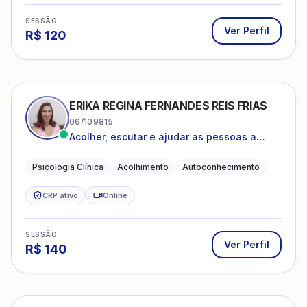
SESSÃO
Ver Perfil
R$
120
ERIKA REGINA FERNANDES REIS FRIAS
06/109815
Acolher, escutar e ajudar as pessoas a
darem um novo sentido na vida
Psicologia Clínica
Acolhimento
Autoconhecimento
CRP ativo
Online
SESSÃO
Ver Perfil
R$
140