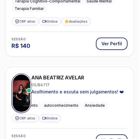
Terapia Cognitivo-Comportamental
Saúde Mental
Terapia Familiar
CRP ativo
Online
Avaliações
SESSÃO
Ver Perfil
R$
140
ANA BEATRIZ AVELAR
05/84717
Acolhimento e escuta sem julgamentos! ❤️
Acolhimento
autoconhecimento
Ansiedade
CRP ativo
Online
SESSÃO