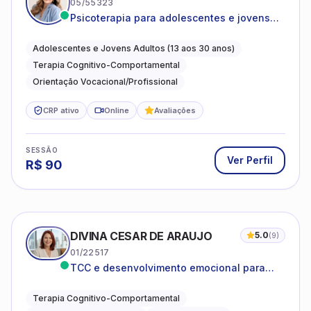
05/55323
Psicoterapia para adolescentes e jovens
adultos com foco em ansiedade,
autoestima, relações e orientação
Adolescentes e Jovens Adultos (13 aos 30 anos)
profissional
Terapia Cognitivo-Comportamental
Orientação Vocacional/Profissional
CRP ativo
Online
Avaliações
SESSÃO
Ver Perfil
R$
90
DIVINA CESAR DE ARAUJO
5.0
(
9
)
01/22517
TCC e desenvolvimento emocional para
adultos e idosos
Terapia Cognitivo-Comportamental