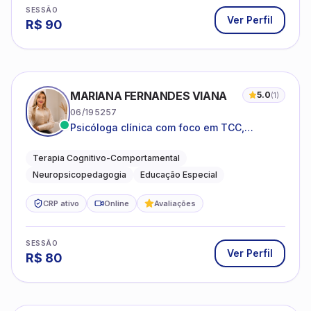
SESSÃO
Ver Perfil
R$
90
MARIANA FERNANDES VIANA
5.0
(
1
)
06/195257
Psicóloga clínica com foco em TCC,
neuropsicopedagogia e acompanhamento
do neurodesenvolvimento.
Terapia Cognitivo-Comportamental
Neuropsicopedagogia
Educação Especial
CRP ativo
Online
Avaliações
SESSÃO
Ver Perfil
R$
80