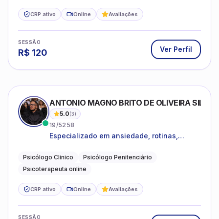
CRP ativo
Online
Avaliações
SESSÃO
Ver Perfil
R$
120
ANTONIO MAGNO BRITO DE OLIVEIRA SILVA
5.0
(
3
)
19/5258
Especializado em ansiedade, rotinas,
dificuldades emocionais, conflitos
familiares e questões comportamentais.
Psicólogo Clinico
Psicólogo Penitenciário
Psicoterapeuta online
CRP ativo
Online
Avaliações
SESSÃO