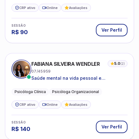
CRP ativo
Online
Avaliações
SESSÃO
Ver Perfil
R$
90
FABIANA SILVEIRA WENDLER
5.0
(
2
)
07/45959
Saúde mental na vida pessoal e
profissional.
Psicóloga Clínica
Psicóloga Organizacional
CRP ativo
Online
Avaliações
SESSÃO
Ver Perfil
R$
140