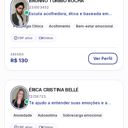
BRUNNO TURÍBIO ROCHA
23/003452
Escuta acolhedora, ética e baseada em
evidências
Psicologia Clínica
Acolhimento
Bem-estar emocional
CRP ativo
Online
SESSÃO
Ver Perfil
R$
130
ÉRICA CRISTINA BELLÉ
12/26723
Te ajudo a entender suas emoções e a
encontrar formas mais leves de lidar com o
que você está vivendo
Ansiedade
Autoestima
Sobrecarga emocional
CRP ativo
Online