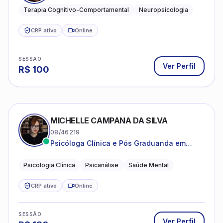
clareza e sentido, com uma terapia
Terapia Cognitivo-Comportamental
Neuropsicologia
estruturada e baseada em ciência.
CRP ativo
Online
SESSÃO
Ver Perfil
R$
100
MICHELLE CAMPANA DA SILVA
08/46219
Psicóloga Clínica e Pós Graduanda em
Psicanálise Clínica e Teoria pela FAAP.
Psicologia Clínica
Psicanálise
Saúde Mental
CRP ativo
Online
SESSÃO
Ver Perfil