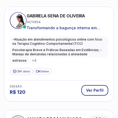
GABRIELA SENA DE OLIVEIRA
14/11954
Transformando a bagunça interna em
autoconhecimento, clareza, leveza e
caminhos mais gentis para se viver.
-Atuação em atendimentos psicológicos online com foco
na Terapia Cognitivo-Comportamental (TCC)
Psicoterapia Breve e Práticas Baseadas em Evidências; -
Manejo de demandas relacionadas à ansiedade
estresse
+
4
CRP ativo
Online
SESSÃO
Ver Perfil
R$
120