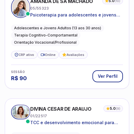
AMANDA DE SÁ MACHADO
5.0
(
10
)
05/55323
Psicoterapia para adolescentes e jovens
adultos com foco em ansiedade,
autoestima, relações e orientação
Adolescentes e Jovens Adultos (13 aos 30 anos)
profissional
Terapia Cognitivo-Comportamental
Orientação Vocacional/Profissional
CRP ativo
Online
Avaliações
SESSÃO
Ver Perfil
R$
90
DIVINA CESAR DE ARAUJO
5.0
(
9
)
01/22517
TCC e desenvolvimento emocional para
adultos e idosos