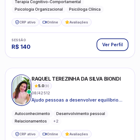
Terapia Cognitivo-Comportamental
Psicologia Organizacional
Psicóloga Clínica
CRP ativo
Online
Avaliações
SESSÃO
Ver Perfil
R$
140
RAQUEL TEREZINHA DA SILVA BIONDI
5.0
(
9
)
08/42512
Ajudo pessoas a desenvolver equilíbrio
emocional e relações mais saudáveis
Autoconhecimento
Desenvolvimento pessoal
Relacionamentos
+
2
CRP ativo
Online
Avaliações