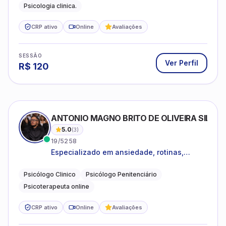
Psicologia clinica.
CRP ativo
Online
Avaliações
SESSÃO
Ver Perfil
R$
120
ANTONIO MAGNO BRITO DE OLIVEIRA SILVA
5.0
(
3
)
19/5258
Especializado em ansiedade, rotinas,
dificuldades emocionais, conflitos
familiares e questões comportamentais.
Psicólogo Clinico
Psicólogo Penitenciário
Psicoterapeuta online
CRP ativo
Online
Avaliações