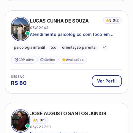
LUCAS CUNHA DE SOUZA
5.0
(
2
)
05/82943
Atendimento psicológico com foco em
Terapia Cognitivo-Comportamental (TCC),
promovendo equilíbrio emocional e
psicologia infantil
tcc
orientação parental
+
1
qualidade de vida.
CRP ativo
Online
Avaliações
SESSÃO
Ver Perfil
R$
80
JOSÉ AUGUSTO SANTOS JÚNIOR
5.0
(
1
)
06/227720