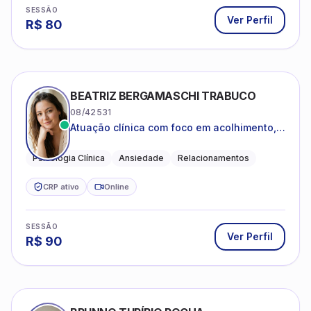
SESSÃO
Ver Perfil
R$
80
BEATRIZ BERGAMASCHI TRABUCO
08/42531
Atuação clínica com foco em acolhimento,
autoestima, ansiedade e transições de vida
Psicologia Clínica
Ansiedade
Relacionamentos
CRP ativo
Online
SESSÃO
Ver Perfil
R$
90