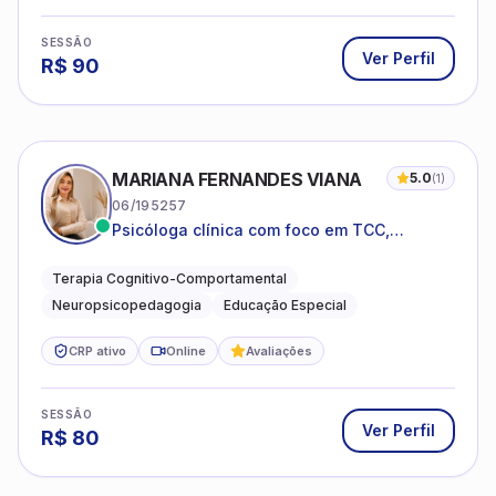
SESSÃO
Ver Perfil
R$
90
MARIANA FERNANDES VIANA
5.0
(
1
)
06/195257
Psicóloga clínica com foco em TCC,
neuropsicopedagogia e acompanhamento
do neurodesenvolvimento.
Terapia Cognitivo-Comportamental
Neuropsicopedagogia
Educação Especial
CRP ativo
Online
Avaliações
SESSÃO
Ver Perfil
R$
80