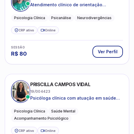
Atendimento clínico de orientação
psicanalítica para adolescentes, adultos e
crianças neurotípicas
Psicologia Clínica
Psicanálise
Neurodivergências
CRP ativo
Online
SESSÃO
Ver Perfil
R$
80
PRISCILLA CAMPOS VIDAL
19/004423
Psicóloga clínica com atuação em saúde
mental e acompanhamento psicológico.
Psicologia Clínica
Saúde Mental
Acompanhamento Psicológico
CRP ativo
Online