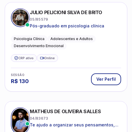
JULIO PELICIONI SILVA DE BRITO
05/85579
Pós-graduado em psicologia clínica
Psicologia Clínica
Adolescentes e Adultos
Desenvolvimento Emocional
CRP ativo
Online
SESSÃO
Ver Perfil
R$
130
MATHEUS DE OLIVEIRA SALLES
04/83673
Te ajudo a organizar seus pensamentos,
regular suas emoções e viver com mais