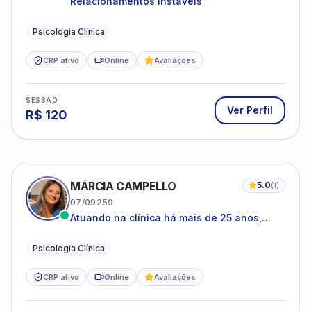
Relacionamentos Instáveis
Psicologia Clínica
CRP ativo
Online
Avaliações
SESSÃO
Ver Perfil
R$
120
MÁRCIA CAMPELLO
5.0
(
1
)
07/09259
Atuando na clínica há mais de 25 anos,
amparada pela psicanálise e suas
estruturas, com experiência em
Psicologia Clínica
atendimento a jovens e adultos.
CRP ativo
Online
Avaliações