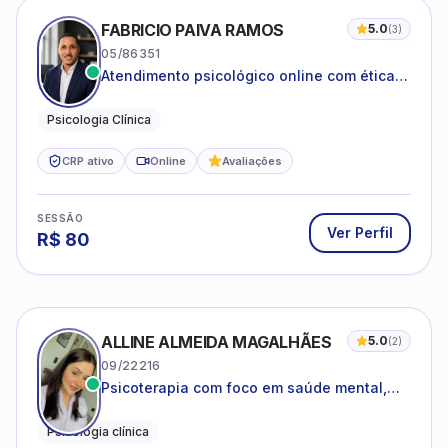
FABRICIO PAIVA RAMOS
5.0
(
3
)
05/86351
Atendimento psicológico online com ética,
sigilo e acolhimento.
Psicologia Clínica
CRP ativo
Online
Avaliações
SESSÃO
Ver Perfil
R$
80
ALLINE ALMEIDA MAGALHÃES
5.0
(
2
)
09/22216
Psicoterapia com foco em saúde mental,
relações interpessoais e autoestima para
adolescentes e adultos.
Psicologia clínica