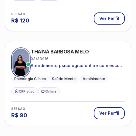
SESSÃO
Ver Perfil
R$
120
THAINÁ BARBOSA MELO
03/33916
Atendimento psicológico online com escuta
acolhedora e foco no seu bem-estar
emocional
Psicologia Clínica
Saúde Mental
Acolhimento
CRP ativo
Online
SESSÃO
Ver Perfil
R$
90