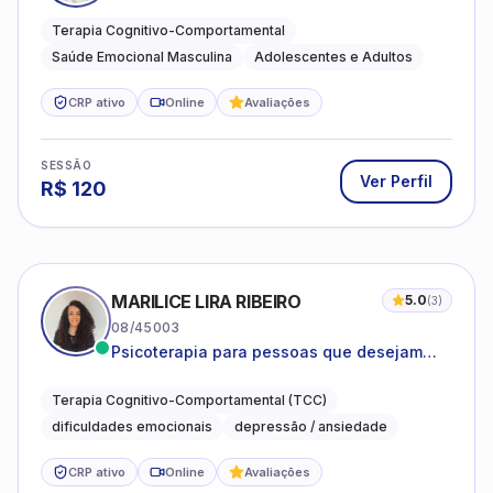
estresse e desenvolvimento de autonomia
emocional
Terapia Cognitivo-Comportamental
Saúde Emocional Masculina
Adolescentes e Adultos
CRP ativo
Online
Avaliações
SESSÃO
Ver Perfil
R$
120
MARILICE LIRA RIBEIRO
5.0
(
3
)
08/45003
Psicoterapia para pessoas que desejam
compreender as emoções e lidar com as
dificuldades do dia a dia
Terapia Cognitivo-Comportamental (TCC)
dificuldades emocionais
depressão / ansiedade
CRP ativo
Online
Avaliações