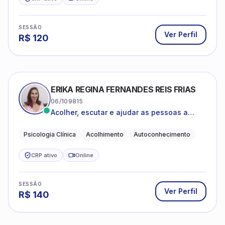
SESSÃO
Ver Perfil
R$
120
ERIKA REGINA FERNANDES REIS FRIAS
06/109815
Acolher, escutar e ajudar as pessoas a
darem um novo sentido na vida
Psicologia Clínica
Acolhimento
Autoconhecimento
CRP ativo
Online
SESSÃO
Ver Perfil
R$
140