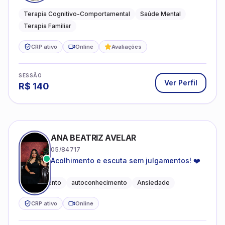
especializado em saúde mental e terapia
sistêmica
Terapia Cognitivo-Comportamental
Saúde Mental
Terapia Familiar
CRP ativo
Online
Avaliações
SESSÃO
Ver Perfil
R$
140
ANA BEATRIZ AVELAR
05/84717
Acolhimento e escuta sem julgamentos! ❤️
Acolhimento
autoconhecimento
Ansiedade
CRP ativo
Online