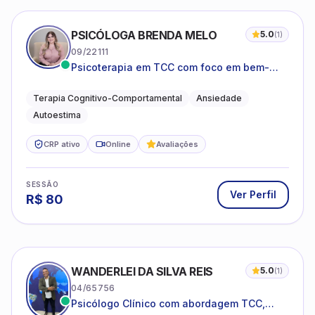
PSICÓLOGA BRENDA MELO
5.0
(
1
)
09/22111
Psicoterapia em TCC com foco em bem-
estar emocional e estratégias práticas para
o cotidiano
Terapia Cognitivo-Comportamental
Ansiedade
Autoestima
CRP ativo
Online
Avaliações
SESSÃO
Ver Perfil
R$
80
WANDERLEI DA SILVA REIS
5.0
(
1
)
04/65756
Psicólogo Clínico com abordagem TCC,