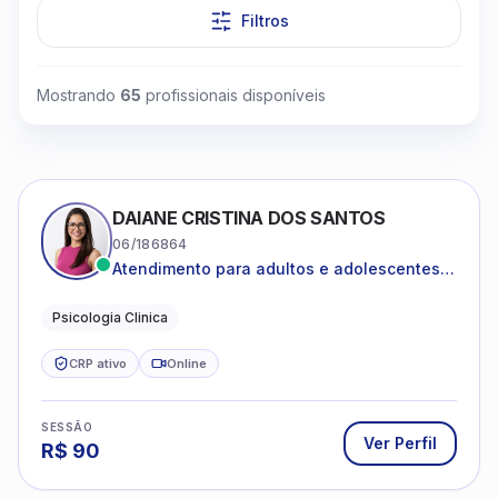
Filtros
Mostrando
65
profissionais disponíveis
DAIANE CRISTINA DOS SANTOS
06/186864
Atendimento para adultos e adolescentes a
partir de 12 anos
Psicologia Clinica
CRP ativo
Online
SESSÃO
Ver Perfil
R$
90