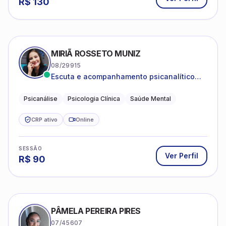
R$
130
MIRIÃ ROSSETO MUNIZ
08/29915
Escuta e acompanhamento psicanalítico
para adultos e adolescentes.
Psicanálise
Psicologia Clínica
Saúde Mental
CRP ativo
Online
SESSÃO
Ver Perfil
R$
90
PÂMELA PEREIRA PIRES
07/45607