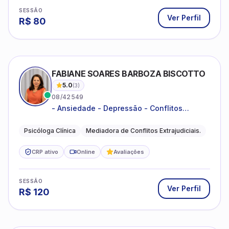
SESSÃO
Ver Perfil
R$
80
FABIANE SOARES BARBOZA BISCOTTO
5.0
(
3
)
08/42549
- Ansiedade - Depressão - Conflitos
conjugais - Conflitos familiares e
relacionamentos - Autoestima -
Psicóloga Clínica
Mediadora de Conflitos Extrajudiciais.
Desenvolvimento emocional
CRP ativo
Online
Avaliações
SESSÃO
Ver Perfil
R$
120