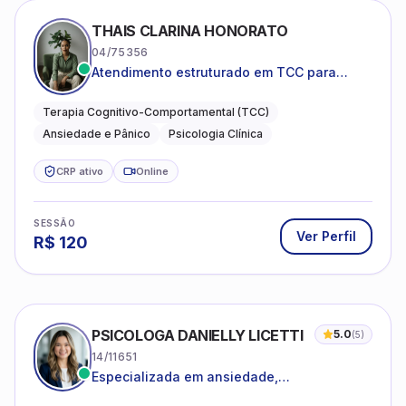
THAIS CLARINA HONORATO
04/75356
Atendimento estruturado em TCC para
ansiedade, pânico e autocobrança
excessiva
Terapia Cognitivo-Comportamental (TCC)
Ansiedade e Pânico
Psicologia Clínica
CRP ativo
Online
SESSÃO
Ver Perfil
R$
120
PSICOLOGA DANIELLY LICETTI
5.0
(
5
)
14/11651
Especializada em ansiedade,
autoconhecimento, depressão.