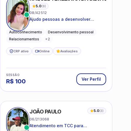
5.0
(
9
)
08/42512
Ajudo pessoas a desenvolver
equilíbrio emocional e relações mais
saudáveis
Autoconhecimento
Desenvolvimento pessoal
Relacionamentos
+
2
CRP ativo
Online
Avaliações
SESSÃO
Ver Perfil
R$
100
JOÃO PAULO
5.0
(
3
)
06/213068
Atendimento em TCC para