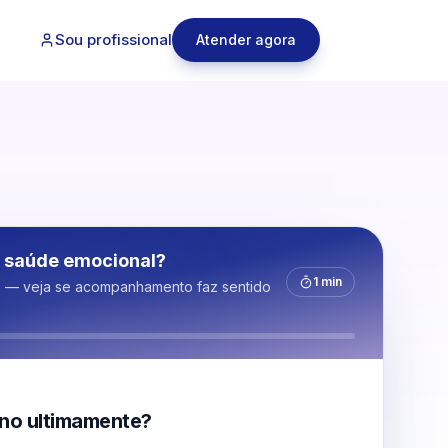
Sou profissional
Atender agora
 saúde emocional?
1 min
s — veja se acompanhamento faz sentido
no ultimamente?