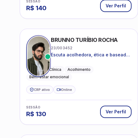
SESSÃO
Ver Perfil
R$
140
BRUNNO TURÍBIO ROCHA
23/003452
Escuta acolhedora, ética e baseada
em evidências
Psicologia Clínica
Acolhimento
Bem-estar emocional
CRP ativo
Online
SESSÃO
Ver Perfil
R$
130