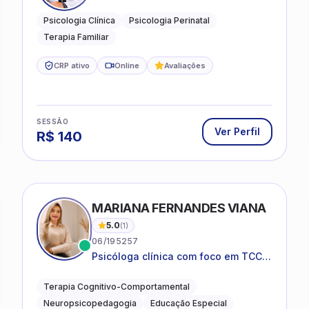
e Perinatal para adolescentes,
adultos e famílias
Psicologia Clínica
Psicologia Perinatal
Terapia Familiar
CRP ativo
Online
Avaliações
SESSÃO
Ver Perfil
R$
140
MARIANA FERNANDES VIANA
5.0
(
1
)
06/195257
Psicóloga clínica com foco em TCC,
neuropsicopedagogia e
acompanhamento do
Terapia Cognitivo-Comportamental
neurodesenvolvimento.
Neuropsicopedagogia
Educação Especial