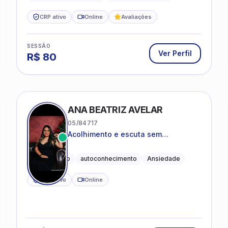
CRP ativo
Online
Avaliações
SESSÃO
Ver Perfil
R$
80
ANA BEATRIZ AVELAR
05/84717
Acolhimento e escuta sem
julgamentos! ❤️
Acolhimento
autoconhecimento
Ansiedade
CRP ativo
Online