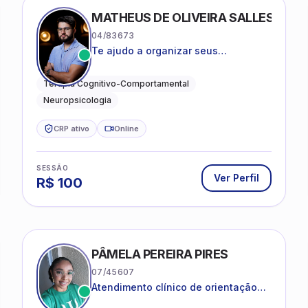
MATHEUS DE OLIVEIRA SALLES
04/83673
Te ajudo a organizar seus
pensamentos, regular suas emoções
e viver com mais clareza e sentido,
Terapia Cognitivo-Comportamental
com uma terapia estruturada e
Neuropsicologia
baseada em ciência.
CRP ativo
Online
SESSÃO
Ver Perfil
R$
100
PÂMELA PEREIRA PIRES
07/45607
Atendimento clínico de orientação
psicanalítica para adolescentes,