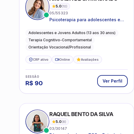
5.0
(
10
)
05/55323
Psicoterapia para adolescentes e
jovens adultos com foco em
ansiedade, autoestima, relações e
Adolescentes e Jovens Adultos (13 aos 30 anos)
orientação profissional
Terapia Cognitivo-Comportamental
Orientação Vocacional/Profissional
CRP ativo
Online
Avaliações
SESSÃO
Ver Perfil
R$
90
RAQUEL BENTO DA SILVA
5.0
(
8
)
03/30147