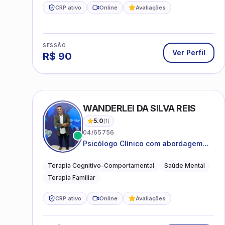
CRP ativo
Online
Avaliações
SESSÃO
Ver Perfil
R$
90
WANDERLEI DA SILVA REIS
5.0
(
1
)
04/65756
Psicólogo Clínico com abordagem
TCC, especializado em saúde mental
e terapia sistêmica
Terapia Cognitivo-Comportamental
Saúde Mental
Terapia Familiar
CRP ativo
Online
Avaliações