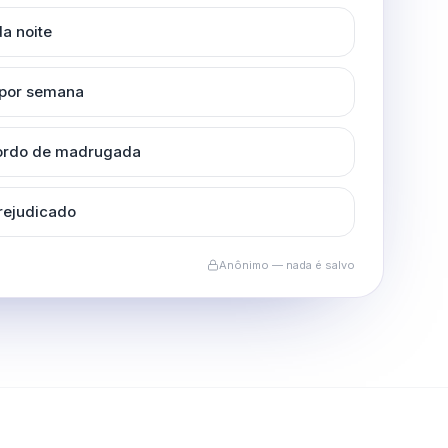
a noite
 por semana
cordo de madrugada
rejudicado
Anônimo — nada é salvo