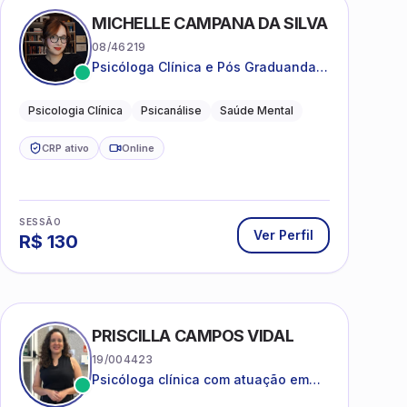
MICHELLE CAMPANA DA SILVA
08/46219
Psicóloga Clínica e Pós Graduanda
em Psicanálise Clínica e Teoria pela
FAAP.
Psicologia Clínica
Psicanálise
Saúde Mental
CRP ativo
Online
SESSÃO
Ver Perfil
R$
130
PRISCILLA CAMPOS VIDAL
19/004423
Psicóloga clínica com atuação em
saúde mental e acompanhamento