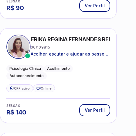
SESSÃO
Ver Perfil
R$
90
ERIKA REGINA FERNANDES REIS FRIAS
06/109815
Acolher, escutar e ajudar as pessoas
a darem um novo sentido na vida
Psicologia Clínica
Acolhimento
Autoconhecimento
CRP ativo
Online
SESSÃO
Ver Perfil
R$
140