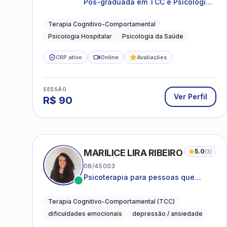
Pós-graduada em TCC e Psicologia
Hospitalar e da Saúde
Terapia Cognitivo-Comportamental
Psicologia Hospitalar
Psicologia da Saúde
CRP ativo
Online
Avaliações
SESSÃO
Ver Perfil
R$
90
MARILICE LIRA RIBEIRO
5.0
(
3
)
08/45003
Psicoterapia para pessoas que
desejam compreender as emoções e
lidar com as dificuldades do dia a
Terapia Cognitivo-Comportamental (TCC)
dia
dificuldades emocionais
depressão / ansiedade