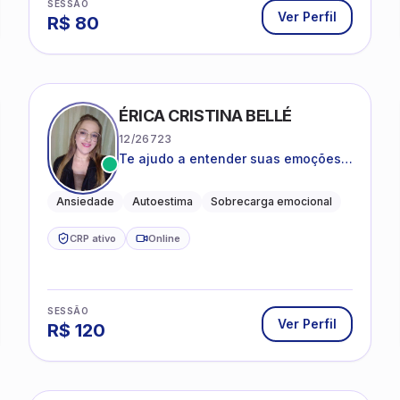
SESSÃO
Ver Perfil
R$
80
ÉRICA CRISTINA BELLÉ
12/26723
Te ajudo a entender suas emoções e
a encontrar formas mais leves de
lidar com o que você está vivendo
Ansiedade
Autoestima
Sobrecarga emocional
CRP ativo
Online
SESSÃO
Ver Perfil
R$
120