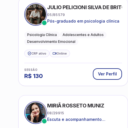
JULIO PELICIONI SILVA DE BRITO
05/85579
Pós-graduado em psicologia clínica
Psicologia Clínica
Adolescentes e Adultos
Desenvolvimento Emocional
CRP ativo
Online
SESSÃO
Ver Perfil
R$
130
MIRIÃ ROSSETO MUNIZ
08/29915
Escuta e acompanhamento
psicanalítico para adultos e