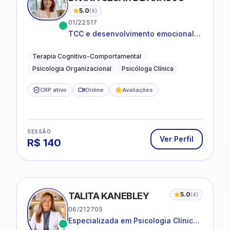
5.0
(
9
)
01/22517
TCC e desenvolvimento emocional
para adultos e idosos
Terapia Cognitivo-Comportamental
Psicologia Organizacional
Psicóloga Clínica
CRP ativo
Online
Avaliações
SESSÃO
Ver Perfil
R$
140
TALITA KANEBLEY
5.0
(
4
)
06/212705
Especializada em Psicologia Clínica