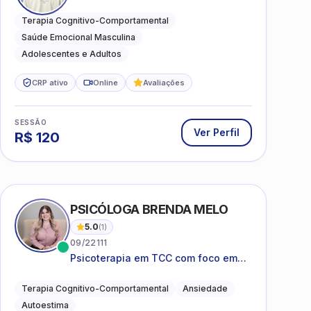
ansiedade, estresse e
desenvolvimento de autonomia
Terapia Cognitivo-Comportamental
emocional
Saúde Emocional Masculina
Adolescentes e Adultos
CRP ativo
Online
Avaliações
SESSÃO
Ver Perfil
R$
120
PSICÓLOGA BRENDA MELO
5.0
(
1
)
09/22111
Psicoterapia em TCC com foco em
bem-estar emocional e estratégias
práticas para o cotidiano
Terapia Cognitivo-Comportamental
Ansiedade
Autoestima