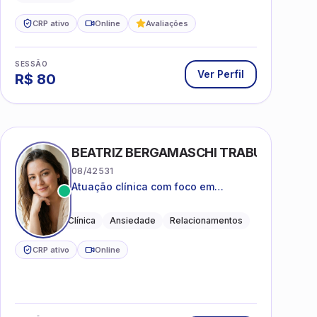
CRP ativo
Online
Avaliações
SESSÃO
Ver Perfil
R$
80
BEATRIZ BERGAMASCHI TRABUCO
08/42531
Atuação clínica com foco em
acolhimento, autoestima, ansiedade
e transições de vida
Psicologia Clínica
Ansiedade
Relacionamentos
CRP ativo
Online