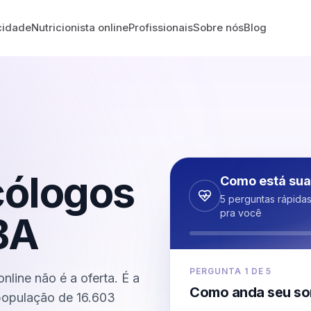
cidade
Nutricionista online
Profissionais
Sobre nós
Blog
cólogos
Como está sua
5 perguntas rápida
pra você
BA
PERGUNTA
1
DE
5
nline não é a oferta. É a
Como anda seu so
 população de 16.603